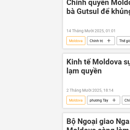
Chính quyền Moldo
bà Gutsul để khủn
14 Tháng Mười 2025, 01:01
Moldova
Chính trị
Thế gi
Kinh tế Moldova s
lạm quyền
2 Tháng Mười 2025, 18:14
Moldova
phương Tây
Chí
Chính phủ
Châu Âu
Bộ Ngoại giao Nga