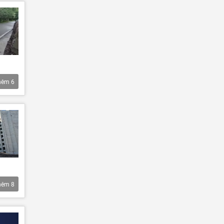
hêm
6
hêm
8