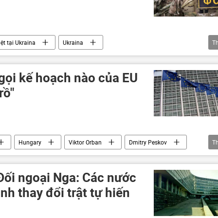
ệt tại Ukraina
Ukraina
T
Nga
Moskva
Thế giới
Quân sự
uan An ninh Ukraina (SBU)
 gọi kế hoạch nào của EU
rồ"
Hungary
Viktor Orban
Dmitry Peskov
T
châu Âu
Thế giới
Moskva
Châu Âu
Đối ngoại Nga: Các nước
nh thay đổi trật tự hiến