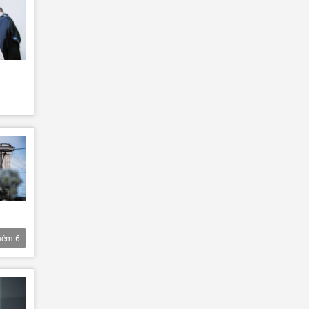
hêm
6