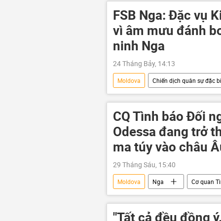
FSB Nga: Đặc vụ Ki
vì âm mưu đánh bo
ninh Nga
24 Tháng Bảy, 14:13
Moldova
Chiến dịch quân sự đặc bi
Ukraina
xung đột quân sự
Thế giới
CQ Tình báo Đối n
Odessa đang trở t
ma túy vào châu Â
29 Tháng Sáu, 15:40
Moldova
Nga
Cơ quan Tì
Châu Âu
Ba Lan
Ro
Ukraina
ma túy
ph
"Tất cả đều đồng ý