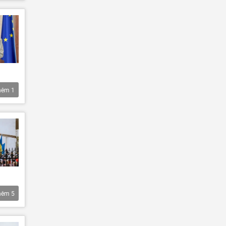
hêm
1
hêm
5