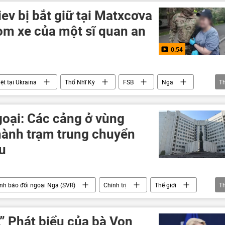
ev bị bắt giữ tại Matxcơva
m xe của một sĩ quan an
0:54
ệt tại Ukraina
Thổ Nhĩ Kỳ
FSB
Nga
T
xung đột
điều tra
khủng bố
goại: Các cảng ở vùng
hành trạm trung chuyển
u
nh báo đối ngoại Nga (SVR)
Chính trị
Thế giới
T
mania
Odessa
Cuộc khủng hoảng ở Ukraina
ương Tây
.” Phát biểu của bà Von