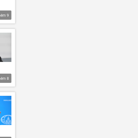
hêm
9
hêm
8