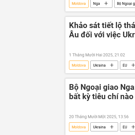
Moldova
Nga
Bộ Ngoại 
Vladimir Zelensky
Thế giới
Brussels
Hoa Kỳ
Do
Khảo sát tiết lộ t
Liên minh châu Âu
Âu đối với việc Uk
1 Tháng Mười Hai 2025, 21:02
Moldova
Ukraina
EU
Dmitry Peskov
Vladimir Puti
Pháp
Ba Lan
Đức
Bộ Ngoại giao Nga
Tây Ban Nha
Anh
bất kỳ tiêu chí nà
20 Tháng Mười Một 2025, 13:56
Moldova
Ukraina
EU