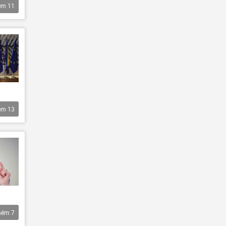
êm
11
êm
13
hêm
7