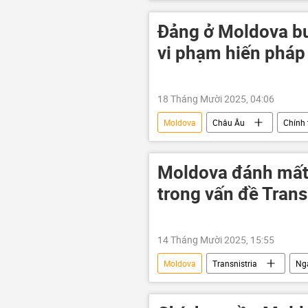
Hungary
Kiev
Nga
Sputnik
Liên minh châu Âu
Đảng ở Moldova bu
vi phạm hiến pháp
18 Tháng Mười 2025, 04:06
Moldova
Châu Âu
Chính t
phương Tây
Moldova đánh mất 
trong vấn đề Trans
14 Tháng Mười 2025, 15:55
Moldova
Transnistria
Ng
Matxcơva
Liên minh châu Âu