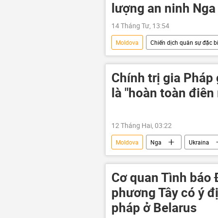
lượng an ninh Nga
14 Tháng Tư, 13:54
Moldova
Chiến dịch quân sự đặc bi
Cuộc khủng hoảng ở Ukraina
FSB
khủng bố
Cơ q
Chính trị gia Pháp
là "hoàn toàn điên 
12 Tháng Hai, 03:22
Moldova
Nga
Ukraina
Kiev
EU
Liên minh 
Cơ quan Tình báo 
phương Tây có ý đị
pháp ở Belarus