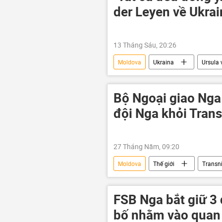
der Leyen về Ukrai
13 Tháng Sáu, 20:26
Moldova
Ukraina
Ursula 
Liên minh châu Âu
Italia
Kiev
Luxembourg
M
Bộ Ngoại giao Nga 
Croatia
Macedonia
đội Nga khỏi Trans
27 Tháng Năm, 09:20
Moldova
Thế giới
Transni
Quân đội Nga
Romania
FSB Nga bắt giữ 3
bố nhằm vào quan 