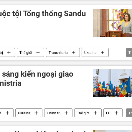
Bộ Ngoại giao Nga
Maria Zakharova
ộc tội Tổng thống Sandu
rị
Thế giới
Transnistria
Ukraina
T
sáng kiến ngoại giao
nistria
a
Ukraina
Chính trị
Thế giới
EU
T
Kinh tế
Quan điểm-Ý kiến
chuyên gia