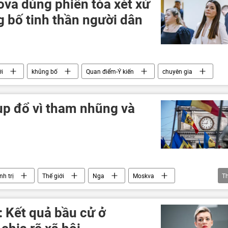
va dùng phiên tòa xét xử
g bố tinh thần người dân
ới
khủng bố
Quan điểm-Ý kiến
chuyên gia
ụp đổ vì tham nhũng và
nh trị
Thế giới
Nga
Moskva
T
GDP
Kinh tế
Transnistria
Hoa Kỳ
: Kết quả bầu cử ở