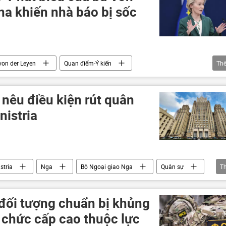
na khiến nhà báo bị sốc
von der Leyen
Quan điểm-Ý kiến
Th
Ủy ban châu Âu
Châu Âu
Thế giới
oskva
Nga
Brussels
Thổ Nhĩ Kỳ
nêu điều kiện rút quân
Montenegro
Serbia
nistria
stria
Nga
Bộ Ngoại giao Nga
Quân sự
T
 đối tượng chuẩn bị khủng
chức cấp cao thuộc lực