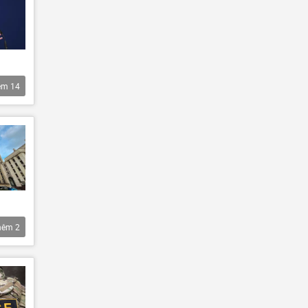
êm
14
hêm
2