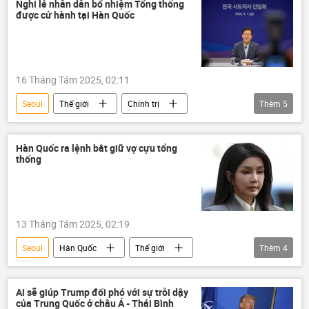
Hàn Quốc
Bắc Triều Tiên
Nghi lễ nhân dân bổ nhiệm Tổng thống
được cử hành tại Hàn Quốc
Tổng bí thư
Tô Lâm
Lee Jae-myung
Bình Nhưỡng
16 Tháng Tám 2025, 02:11
Seoul
Thế giới
Chính trị
Thêm
5
Hàn Quốc
Lee Jae-myung
Nhật Bản
doanh nghiệp
Hàn Quốc ra lệnh bắt giữ vợ cựu tổng
thống
doanh nhân
13 Tháng Tám 2025, 02:19
Seoul
Hàn Quốc
Thế giới
Thêm
4
Chính trị
Báo chí thế giới
Tòa án
Pháp luật
Ai sẽ giúp Trump đối phó với sự trỗi dậy
của Trung Quốc ở châu Á - Thái Bình