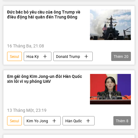
Bắc Triều Tiên
Hàn Quốc
Thế giới
Hoa Kỳ
Châu Á
Đức bác bỏ yêu cầu của ông Trump về
điều động hải quân đến Trung Đông
16 Tháng Ba, 21:08
Seoul
Hoa Kỳ
Donald Trump
Thêm
20
Trung Đông
eo biển Hormuz
thông tin
Thế giới
phương Tây
Em gái ông Kim Jong-un đòi Hàn Quốc
xin lỗi vì vụ phóng UAV
Đức
Boris Pistorius
NATO
Vùng vịnh Ba Tư
Iran
Leo thang căng thẳng giữa Israel và Iran
13 Tháng Một, 23:19
Xung đột Mỹ-Iran
Israel
Bắc Kinh
Seoul
Kim Yo Jong
Hàn Quốc
Thêm
8
Tokyo
Paris
Châu Âu
Bắc Triều Tiên
UAV
thông tin
Berlin
London
Hải quân Mỹ