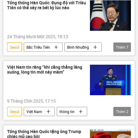
Thế giới
máy bay không người lái
Tổng thống Hàn Quốc: Đụng độ với Triều
Tiên có thể xảy ra bất kỳ lúc nào
Lee Jae-myung
Bình Nhưỡng
Kim Jong-un
24 Tháng Mười Một 2025, 18:13
Seoul
Bắc Triều Tiên
Bình Nhưỡng
Thêm
7
Hàn Quốc
xung đột
Chính trị
Thế giới
Trung Đông
Thổ Nhĩ Kỳ
Việt Nam tin rằng “khi căng thẳng lắng
xuống, lòng tin mới nảy mầm”
châu Phi
9 Tháng Chín 2025, 17:15
Seoul
Việt Nam
thông tin
Thêm
2
Bộ Quốc phòng Việt Nam
Đối thoại Shangri-La
Tổng thống Hàn Quốc tặng ông Trump
chiếc mũ cao bồi