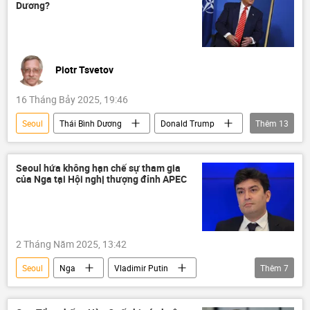
Dương?
Piotr Tsvetov
16 Tháng Bảy 2025, 19:46
Seoul
Thái Bình Dương
Donald Trump
Thêm
13
Hoa Kỳ
Trung Quốc
Thế giới
Chính trị
quan hệ
Kinh tế
Seoul hứa không hạn chế sự tham gia
của Nga tại Hội nghị thượng đỉnh APEC
Philippines
Hàn Quốc
Nhật Bản
Quan điểm-Ý kiến
AUKUS
Lầu Năm Góc
Tác giả
2 Tháng Năm 2025, 13:42
Seoul
Nga
Vladimir Putin
Thêm
7
Maria Zakharova
APEC
G20
Thế giới
Chính trị
thông tin