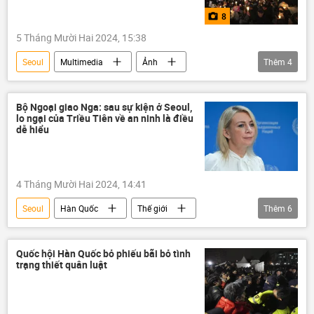
8
5 Tháng Mười Hai 2024, 15:38
Seoul
Multimedia
Ảnh
Thêm
4
Hàn Quốc
Ban bố thiết quân luật ở Hàn Quốc
Thế giới
Bộ Ngoại giao Nga: sau sự kiện ở Seoul,
lo ngại của Triều Tiên về an ninh là điều
cuộc biểu tình
dễ hiểu
4 Tháng Mười Hai 2024, 14:41
Seoul
Hàn Quốc
Thế giới
Thêm
6
Bắc Triều Tiên
Chính trị
an ninh
Bộ Ngoại giao Nga
Maria Zakharova
Quốc hội Hàn Quốc bỏ phiếu bãi bỏ tình
trạng thiết quân luật
Ban bố thiết quân luật ở Hàn Quốc