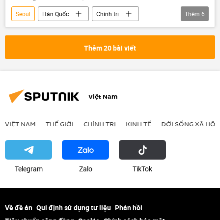
Seoul
Hàn Quốc
Chính trị
Thêm
6
thông tin
Quân sự
Bộ Quốc phòng Hàn Quốc
Thế giới
Thêm 20 bài viết
quân đội
Ban bố thiết quân luật ở Hàn Quốc
Việt Nam
VIỆT NAM
THẾ GIỚI
CHÍNH TRỊ
KINH TẾ
ĐỜI SỐNG XÃ HỘI
Telegram
Zalo
ТikТоk
Về đề án
Qui định sử dụng tư liệu
Phản hồi