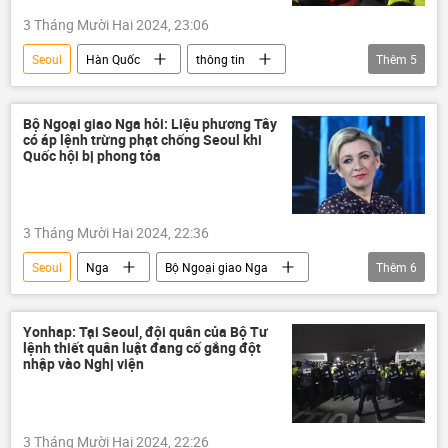
3 Tháng Mười Hai 2024, 23:06
Seoul
Hàn Quốc
thông tin
Thêm
5
Thế giới
Quân sự
Chính trị
Quốc hội
Bộ Ngoại giao Nga hỏi: Liệu phương Tây
có áp lệnh trừng phạt chống Seoul khi
Ban bố thiết quân luật ở Hàn Quốc
Quốc hội bị phong tỏa
3 Tháng Mười Hai 2024, 22:36
Seoul
Nga
Bộ Ngoại giao Nga
Thêm
6
Maria Zakharova
trừng phạt
phương Tây
Hàn Quốc
Thế giới
Yonhap: Tại Seoul, đội quân của Bộ Tư
lệnh thiết quân luật đang cố gắng đột
thông tin
nhập vào Nghị viện
3 Tháng Mười Hai 2024, 22:26