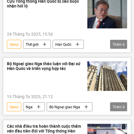
Cựu Tổng thống Hàn Quốc bị cáo buộc
nhận hối lộ
Hàn Quốc
24 Tháng Tư 2025, 15:56
Seoul
Thế giới
Hàn Quốc
Thêm
6
Moon Jae-in
Thái Lan
xử phạt
nhận hối lộ
Chính trị
thanh tra
Bộ Ngoại giao Nga thảo luận với Đại sứ
Hàn Quốc về triển vọng hợp tác
15 Tháng Tư 2025, 21:12
Seoul
Nga
Bộ Ngoại giao Nga
Thêm
8
Hàn Quốc
hợp tác
quan hệ
bán đảo Triều Tiên
Thế giới
Các nhà điều tra hoàn thành cuộc thẩm
vấn đầu tiên đối với Tổng thống Hàn
Chính trị
thông tin
Moskva