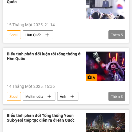
Quốc
15 Tháng Một 2025, 21:14
Seoul
Hàn Quốc
Thêm
5
Ban bố thiết quân luật ở Hàn Quốc
Thế giới
thông tin
Chính trị
bị bắt
Biểu tình phản đối luận tội tổng thống ở
Hàn Quốc
6
14 Tháng Một 2025, 15:36
Seoul
Multimedia
Ảnh
Thêm
3
Hàn Quốc
Ban bố thiết quân luật ở Hàn Quốc
Thế giới
Biểu tình phản đối Tổng thống Yoon
Suk-yeol tiếp tục diễn ra ở Hàn Quốc