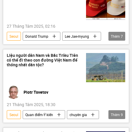
27 Tháng Tám 2025, 02:16
Seoul
Donald Trump
Lee Jae-myung
Thêm
7
Hàn Quốc
Hoa Kỳ
thông tin
Thế giới
Chính trị
phương Tây
Liệu người dân Nam và Bắc Triều Tiên
có thể đi theo con đường Việt Nam để
Melania Trump
thống nhất dân tộc?
Piotr Tsvetov
21 Tháng Tám 2025, 18:30
Seoul
Quan điểm-Ý kiến
chuyên gia
Thêm
9
Tác giả
Chính trị
Việt Nam