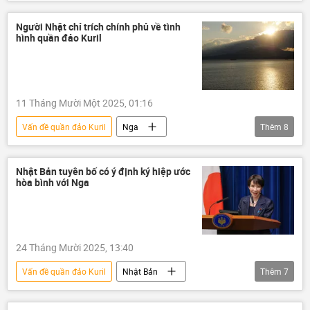
Thế giới
Chính trị
ngoại giao
đàm phán
quần đảo Kuril
Người Nhật chỉ trích chính phủ về tình
hình quần đảo Kuril
11 Tháng Mười Một 2025, 01:16
Vấn đề quần đảo Kuril
Nga
Thêm
8
quần đảo Kuril
thông tin
Nhật Bản
Thế giới
Liên Xô
Nhật Bản tuyên bố có ý định ký hiệp ước
hòa bình với Nga
Moskva
Nam Kuril
Tokyo
24 Tháng Mười 2025, 13:40
Vấn đề quần đảo Kuril
Nhật Bản
Thêm
7
Thế giới
Chính trị
Nga