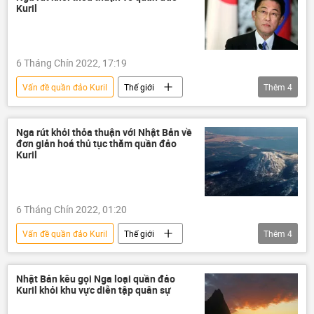
Vladimir Zelensky
Chính trị
Kuril
Báo chí thế giới
6 Tháng Chín 2022, 17:19
Vấn đề quần đảo Kuril
Thế giới
Thêm
4
Nhật Bản
Nga
Fumio Kishida
quần đảo Kuril
xung đột
Nga rút khỏi thỏa thuận với Nhật Bản về
đơn giản hoá thủ tục thăm quần đảo
Kuril
6 Tháng Chín 2022, 01:20
Vấn đề quần đảo Kuril
Thế giới
Thêm
4
Chính trị
Nhật Bản
Nga
quần đảo Kuril
xung đột
Nhật Bản kêu gọi Nga loại quần đảo
Kuril khỏi khu vực diễn tập quân sự