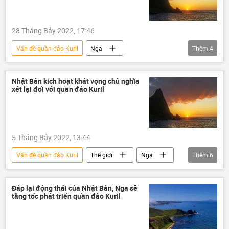
28 Tháng Bảy 2022, 17:46
Vấn đề quần đảo Kuril
Nga
Thêm
4
cuộc tập trận
Nhật Bản
Chính trị
Quân sự
Bộ Quốc phòng Nga
Nhật Bản kích hoạt khát vọng chủ nghĩa
xét lại đối với quần đảo Kuril
5 Tháng Bảy 2022, 13:44
Vấn đề quần đảo Kuril
Thế giới
Nga
Thêm
6
Nhật Bản
quần đảo Kuril
tranh chấp lãnh thổ
Hoa Kỳ
Đáp lại động thái của Nhật Bản, Nga sẽ
tăng tốc phát triển quần đảo Kuril
Chính trị
Quân sự