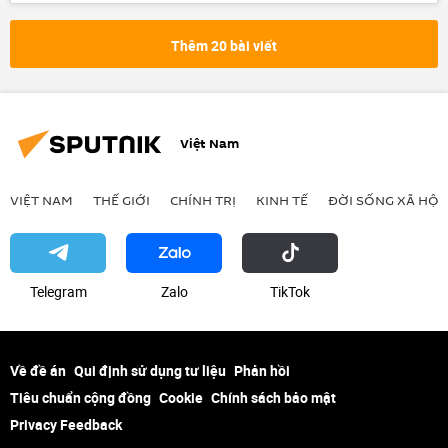
Bộ Ngoại giao Nga
Thế giới
Nhật Bản
Chính trị
Thêm 20 bài viết
Việt Nam
VIỆT NAM
THẾ GIỚI
CHÍNH TRỊ
KINH TẾ
ĐỜI SỐNG XÃ HỘI
Telegram
Zalo
ТikТоk
Về đề án
Qui định sử dụng tư liệu
Phản hồi
Tiêu chuẩn cộng đồng
Cookie
Chính sách bảo mật
Privacy Feedback