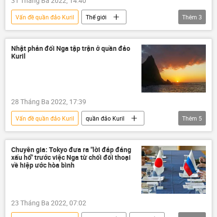
31 Tháng Ba 2022, 14:40
Vấn đề quần đảo Kuril
Thế giới
Thêm
3
Chính trị
Nga
Nhật Bản
xung đột
Nhật phản đối Nga tập trận ở quần đảo
Kuril
28 Tháng Ba 2022, 17:39
Vấn đề quần đảo Kuril
quần đảo Kuril
Thêm
5
Nga
Nhật Bản
Thế giới
cuộc tập trận
Chính trị
Chuyên gia: Tokyo đưa ra "lời đáp đáng
xấu hổ" trước việc Nga từ chối đối thoại
về hiệp ước hòa bình
23 Tháng Ba 2022, 07:02