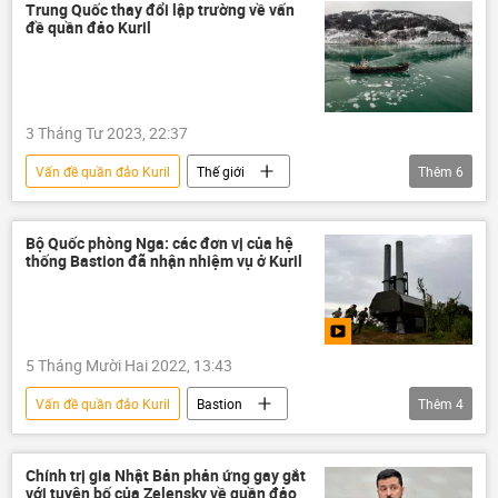
Shinzo Abe
quần đảo Kuril
Trung Quốc thay đổi lập trường về vấn
đề quần đảo Kuril
Nam Kuril
Cuộc khủng hoảng ở Ukraina
Ukraina
3 Tháng Tư 2023, 22:37
Vấn đề quần đảo Kuril
Thế giới
Thêm
6
Trung Quốc
Nhật Bản
quần đảo Kuril
tranh chấp lãnh thổ
Bộ Quốc phòng Nga: các đơn vị của hệ
thống Bastion đã nhận nhiệm vụ ở Kuril
xung đột
Chính trị
5 Tháng Mười Hai 2022, 13:43
Vấn đề quần đảo Kuril
Bastion
Thêm
4
Hải quân Nga
Bộ Quốc phòng Nga
Quân sự
quần đảo Kuril
Chính trị gia Nhật Bản phản ứng gay gắt
với tuyên bố của Zelensky về quần đảo