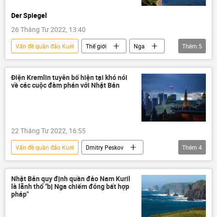
Der Spiegel
26 Tháng Tư 2022, 13:40
Vấn đề quần đảo Kuril
Thế giới
Nga
Thêm
5
Nhật Bản
quần đảo Kuril
xung đột
Thỏa thuận
Điện Kremlin tuyên bố hiện tại khó nói
về các cuộc đàm phán với Nhật Bản
Báo chí thế giới
22 Tháng Tư 2022, 16:55
Vấn đề quần đảo Kuril
Dmitry Peskov
Thêm
4
Nga
Nhật Bản
đàm phán
Thế giới
Nhật Bản quy định quần đảo Nam Kuril
là lãnh thổ "bị Nga chiếm đóng bất hợp
pháp"