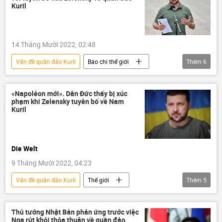
Kuril
14 Tháng Mười 2022, 02:48
Vấn đề quần đảo Kuril
Báo chí thế giới
Thêm
6
Vladimir Zelensky
Chính trị
Thế giới
Nga
Nhật Bản
«Napoléon mới». Dân Đức thấy bị xúc
phạm khi Zelensky tuyên bố về Nam
quần đảo Kuril
Kuril
Die Welt
9 Tháng Mười 2022, 04:23
Vấn đề quần đảo Kuril
Thế giới
Thêm
5
Nhật Bản
Ukraina
Cuộc khủng hoảng ở Ukraina
Thủ tướng Nhật Bản phản ứng trước việc
Nga rút khỏi thỏa thuận về quần đảo