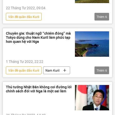
22 Tháng Tư 2022, 09:04
Vấn đề quần đảo Kuril
Thêm
6
Chiến dịch quân sự đặc biệt tại Ukraina
Chính trị
Nhật Bản
Nga
Chuyên gia: thuật ngữ “chiếm đóng” mà
Tokyo dùng cho Nam Kuril làm phức tạp
Ukraina
hơn quan hệ với Nga
Các biện pháp trừng phạt chống Nga
1 Tháng Tư 2022, 22:22
Vấn đề quần đảo Kuril
Nam Kuril
Thêm
6
quần đảo Kuril
Thế giới
Nga
Nhật Bản
Quan điểm-Ý kiến
Thủ tướng Nhật Bản không coi đường lối
chính sách đối với Nga là một sai lầm
chuyên gia