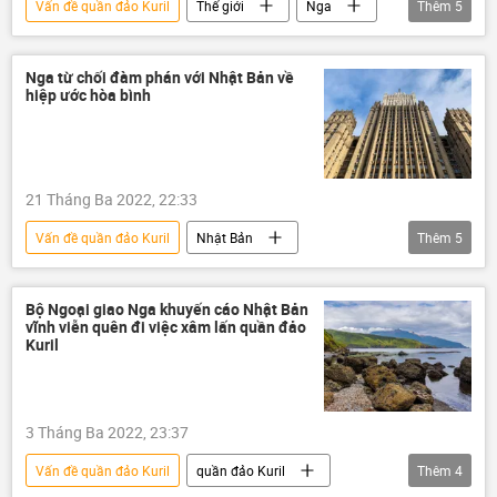
Vấn đề quần đảo Kuril
Thế giới
Nga
Thêm
5
Nhật Bản
hiệp ước hòa bình
Cuộc khủng hoảng ở Ukraina
chuyên gia
Nga từ chối đàm phán với Nhật Bản về
hiệp ước hòa bình
Quan điểm-Ý kiến
21 Tháng Ba 2022, 22:33
Vấn đề quần đảo Kuril
Nhật Bản
Thêm
5
quần đảo Kuril
hiệp ước hòa bình
Nga
quan hệ
Bộ Ngoại giao Nga
Bộ Ngoại giao Nga khuyến cáo Nhật Bản
vĩnh viễn quên đi việc xâm lấn quần đảo
Kuril
3 Tháng Ba 2022, 23:37
Vấn đề quần đảo Kuril
quần đảo Kuril
Thêm
4