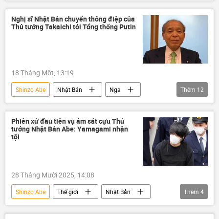
kết án tù chung thân
Nhật Bản
vụ sát hại
Nghị sĩ Nhật Bản chuyển thông điệp của
Thủ tướng Takaichi tới Tổng thống Putin
Vụ ám sát cựu Thủ tướng Nhật Bản Shinzo Abe
18 Tháng Một, 13:19
Shinzo Abe
Nhật Bản
Nga
Thêm
12
Vladimir Putin
Sergey Lavrov
thông tin
Thế giới
Phiên xử đầu tiên vụ ám sát cựu Thủ
tướng Nhật Bản Abe: Yamagami nhận
Báo chí thế giới
Chính trị
tội
Konstantin Kosachev
Tokyo
Moskva
quan hệ
Ukraina
28 Tháng Mười 2025, 14:08
Fumio Kishida
Shinzo Abe
Thế giới
Nhật Bản
Thêm
4
Chính trị
vụ ám sát