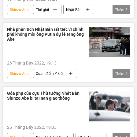
Shinzo Abe
Thế giới
Nhật Bản
Thêm
5
phe đối lập
tang lễ
Vụ ám sát cựu Thủ tướng Nhật Bản Shinzo Abe
Nhà phân tích Nhật Bản rất tiếc vì chính
phủ không mời ông Putin dự lễ tang ông
Chính trị
Báo chí thế giới
Abe
26 Tháng Bảy 2022, 19:13
Shinzo Abe
Quan điểm-Ý kiến
Thêm
5
chuyên gia
Nhật Bản
Chính trị
tang lễ
Thế giới
Góa phụ của cựu Thủ tướng Nhật Bản
Shinzo Abe bị tai nạn giao thông
Vụ ám sát cựu Thủ tướng Nhật Bản Shinzo Abe
25 Tháng Bảy 2022, 19:33