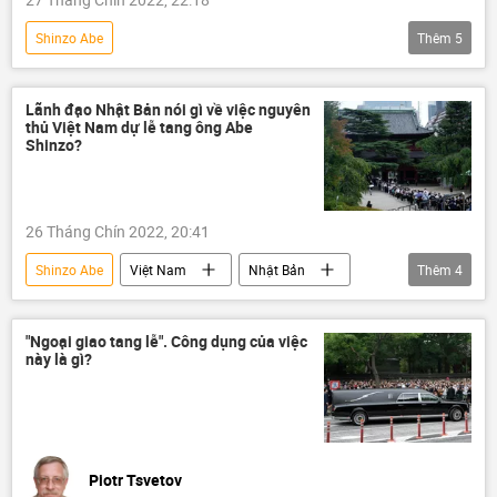
Shinzo Abe
Thêm
5
Vụ ám sát cựu Thủ tướng Nhật Bản Shinzo Abe
Nhật Bản
Việt Nam
Chính trị
Lãnh đạo Nhật Bản nói gì về việc nguyên
thủ Việt Nam dự lễ tang ông Abe
Thế giới
Shinzo?
26 Tháng Chín 2022, 20:41
Shinzo Abe
Việt Nam
Nhật Bản
Thêm
4
tang lễ
Vụ ám sát cựu Thủ tướng Nhật Bản Shinzo Abe
"Ngoại giao tang lễ". Công dụng của việc
này là gì?
Nguyễn Xuân Phúc
hợp tác
Piotr Tsvetov