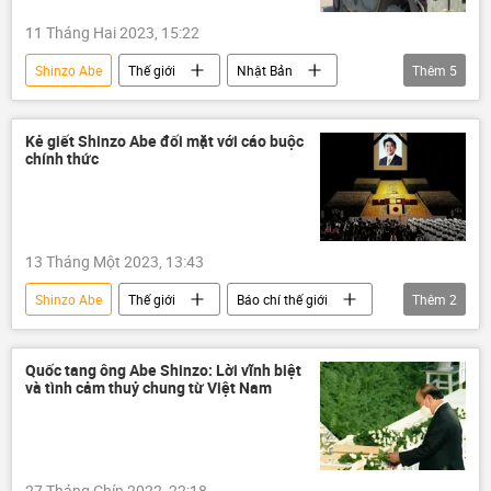
11 Tháng Hai 2023, 15:22
Shinzo Abe
Thế giới
Nhật Bản
Thêm
5
Vụ ám sát cựu Thủ tướng Nhật Bản Shinzo Abe
Nga
Hoa Kỳ
IS
Chính trị
Kẻ giết Shinzo Abe đối mặt với cáo buộc
chính thức
13 Tháng Một 2023, 13:43
Shinzo Abe
Thế giới
Báo chí thế giới
Thêm
2
Vụ ám sát cựu Thủ tướng Nhật Bản Shinzo Abe
cái chết
Quốc tang ông Abe Shinzo: Lời vĩnh biệt
và tình cảm thuỷ chung từ Việt Nam
27 Tháng Chín 2022, 22:18