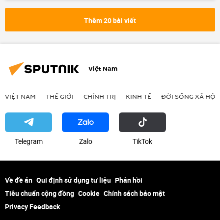
Vụ ám sát cựu Thủ tướng Nhật Bản Shinzo Abe
tử vong
Thêm 20 bài viết
Việt Nam
VIỆT NAM
THẾ GIỚI
CHÍNH TRỊ
KINH TẾ
ĐỜI SỐNG XÃ HỘI
Telegram
Zalo
ТikТоk
Về đề án
Qui định sử dụng tư liệu
Phản hồi
Tiêu chuẩn cộng đồng
Cookie
Chính sách bảo mật
Privacy Feedback