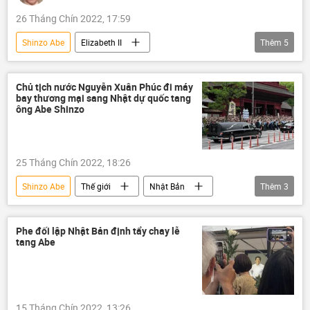
26 Tháng Chín 2022, 17:59
Shinzo Abe
Elizabeth II
Thêm
5
Quan điểm-Ý kiến
chuyên gia
Tác giả
Chính trị
Thế giới
Chủ tịch nước Nguyễn Xuân Phúc đi máy
bay thương mại sang Nhật dự quốc tang
Vụ ám sát cựu Thủ tướng Nhật Bản Shinzo Abe
ông Abe Shinzo
25 Tháng Chín 2022, 18:26
Shinzo Abe
Thế giới
Nhật Bản
Thêm
3
Vụ ám sát cựu Thủ tướng Nhật Bản Shinzo Abe
Việt Nam
Nguyễn Xuân Phúc
Phe đối lập Nhật Bản định tẩy chay lễ
tang Abe
15 Tháng Chín 2022, 13:26