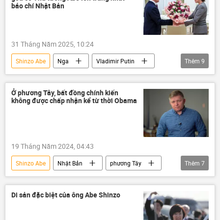
báo chí Nhật Bản
31 Tháng Năm 2025, 10:24
Shinzo Abe
Nga
Vladimir Putin
Thêm
9
Akie Abe
Thế giới
thông tin
Nhật Bản
quan hệ
Chính trị
Ở phương Tây, bất đồng chính kiến
không được chấp nhận kể từ thời Obama
Tokyo
Moskva
Điện Kremlin
19 Tháng Năm 2024, 04:43
Shinzo Abe
Nhật Bản
phương Tây
Thêm
7
Viktor Orban
Thế giới
Chính trị
Tayyip Erdogan
Barack Obama
Di sản đặc biệt của ông Abe Shinzo
Nga
Slovakia