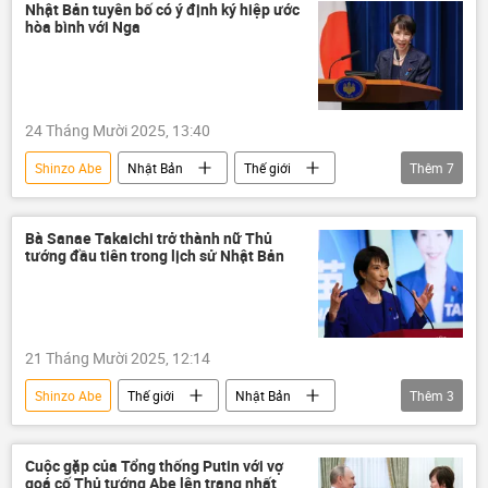
Vụ ám sát cựu Thủ tướng Nhật Bản Shinzo Abe
Nhật Bản tuyên bố có ý định ký hiệp ước
hòa bình với Nga
xét xử
24 Tháng Mười 2025, 13:40
Shinzo Abe
Nhật Bản
Thế giới
Thêm
7
Chính trị
Nga
quần đảo Kuril
Nam Kuril
Vấn đề quần đảo Kuril
Bà Sanae Takaichi trở thành nữ Thủ
tướng đầu tiên trong lịch sử Nhật Bản
Cuộc khủng hoảng ở Ukraina
Ukraina
21 Tháng Mười 2025, 12:14
Shinzo Abe
Thế giới
Nhật Bản
Thêm
3
Chính trị
Thủ tướng
Quốc hội
Cuộc gặp của Tổng thống Putin với vợ
goá cố Thủ tướng Abe lên trang nhất