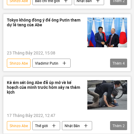
Shinzo Abe
Báo chí thế giới
Nhật Bản
Thêm
2
Thế giới
Thủ tướng
Tokyo không đồng ý để ông Putin tham
dự lễ tang của Abe
23 Tháng Bảy 2022, 15:08
Shinzo Abe
Vladimir Putin
Thêm
4
Vụ ám sát cựu Thủ tướng Nhật Bản Shinzo Abe
Nhật Bản
Nga
Chính trị
Kẻ ám sát ông Abe đã úp mở về kế
hoạch của mình trước hôm xảy ra thảm
kịch
17 Tháng Bảy 2022, 12:47
Shinzo Abe
Thế giới
Nhật Bản
Thêm
2