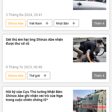
3 Tháng Ba 2024, 20:41
Shinzo Abe
Việt Nam
Nhật Bản
Thêm
4
Đà Nẵng
Chính trị
Xã hội
viện trợ
Sát thủ ám hại ông Shinzo Abe nhận
được thư cổ vũ
9 Tháng Tư 2023, 00:48
Shinzo Abe
Thế giới
Thêm
4
Vụ ám sát cựu Thủ tướng Nhật Bản Shinzo Abe
Nhật Bản
vi phạm
vụ ám sát
Hồi ký của Cựu Thủ tướng Nhật Bản:
Shinzo Abe ghi nhận vai trò của Nga
trong cuộc chiến chống IS*