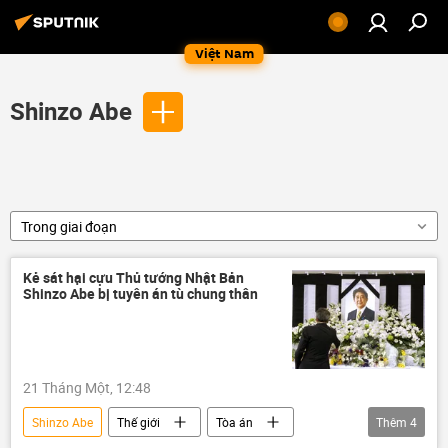
Việt Nam
Shinzo Abe
Trong giai đoạn
Kẻ sát hại cựu Thủ tướng Nhật Bản
Shinzo Abe bị tuyên án tù chung thân
21 Tháng Một, 12:48
Shinzo Abe
Thế giới
Tòa án
Thêm
4