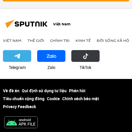
cơ quan an ninh
Việt Nam
VIỆT NAM
THẾ GIỚI
CHÍNH TRỊ
KINH TẾ
ĐỜI SỐNG XÃ HỘI
Telegram
Zalo
ТikТоk
Về đề án
Qui định sử dụng tư liệu
Phản hồi
Tiêu chuẩn cộng đồng
Cookie
Chính sách bảo mật
Privacy Feedback