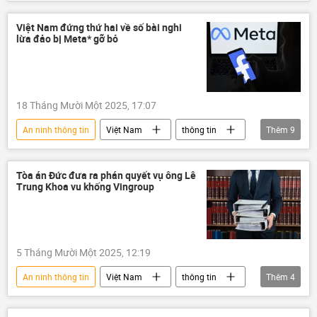
mạng xã hội
an ninh mạng
tin tặc
Tin tức
công an
Việt Nam đứng thứ hai về số bài nghi
lừa đảo bị Meta* gỡ bỏ
Bộ Công an Việt Nam
18 Tháng Mười Một 2025, 17:07
An ninh thông tin
Việt Nam
thông tin
Thêm
9
Meta
lừa đảo
Xã hội
an ninh mạng
an ninh
công nghệ
Tòa án Đức đưa ra phán quyết vụ ông Lê
Trung Khoa vu khống Vingroup
Khoa học và công nghệ
Facebook
tội phạm
5 Tháng Mười Một 2025, 12:19
An ninh thông tin
Việt Nam
thông tin
Thêm
4
Vingroup
VinFast
Pháp luật