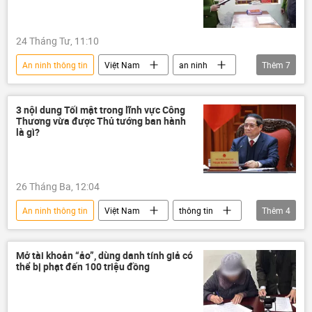
24 Tháng Tư, 11:10
An ninh thông tin
Việt Nam
an ninh
Thêm
7
an ninh mạng
Pháp luật
gây rối
gây rối trật tự
phản động
công an
3 nội dung Tối mật trong lĩnh vực Công
Thương vừa được Thủ tướng ban hành
Bộ Công an Việt Nam
là gì?
26 Tháng Ba, 12:04
An ninh thông tin
Việt Nam
thông tin
Thêm
4
bí mật
lộ bí mật nhà nước
Bộ Công Thương
an ninh
Mở tài khoản “ảo”, dùng danh tính giả có
thể bị phạt đến 100 triệu đồng