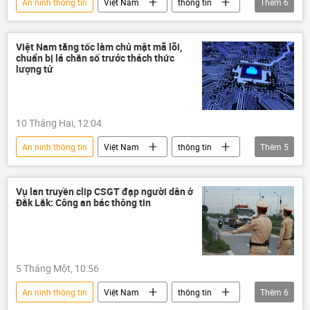
An ninh thông tin
Việt Nam
thông tin
Thêm
6
Viettel
công nghệ
Khoa học và công nghệ
chip điện tử
Việt Nam tăng tốc làm chủ mật mã lõi,
chuẩn bị lá chắn số trước thách thức
hàng không
vũ trụ
lượng tử
10 Tháng Hai, 12:04
An ninh thông tin
Việt Nam
thông tin
Thêm
5
công nghệ
Bộ Khoa học và Công nghệ
Khoa học và công nghệ
an ninh
Vụ lan truyền clip CSGT đạp người dân ở
Đắk Lắk: Công an bác thông tin
an ninh mạng
5 Tháng Một, 10:56
An ninh thông tin
Việt Nam
thông tin
Thêm
6