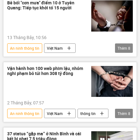
tội phạm
an ninh
an ninh mạng
Bê bối "cơn mưa" điểm 10 ở Tuyên
Quang: Tiếp tục khởi tố 15 người
mạng xã hội
13 Tháng Bảy, 10:56
An ninh thông tin
Việt Nam
Thêm
8
Tuyên Quang
Bộ Giáo dục và Đào Tạo
an ninh
thi cử
gian lận thi cử
Vận hành hơn 100 web phim lậu, nhóm
nghi phạm bỏ túi hơn 308 tỷ đồng
kỳ thi THPT
điểm thi
đề thi
Kỳ thi tốt nghiệp THPT tại Việt Nam
2 Tháng Bảy, 07:57
An ninh thông tin
Việt Nam
thông tin
Thêm
8
tội phạm
buôn lậu
phim lậu
Pháp luật
công an
37 status “gặp ma” ở Ninh Bình và cái
kết bị phạt 7,5 triệu đồng