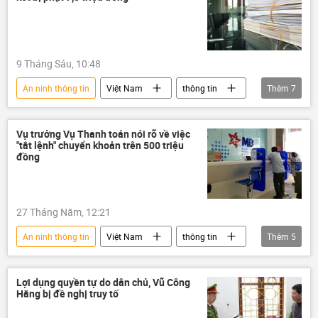
Bộ Công an Việt Nam
an ninh
an ninh mạng
9 Tháng Sáu, 10:48
An ninh thông tin
Việt Nam
thông tin
Thêm
7
công an
sai phạm
xử phạt
mạng xã hội
an ninh mạng
Vụ trưởng Vụ Thanh toán nói rõ về việc
"tắt lệnh" chuyển khoản trên 500 triệu
Ninh Bình
Du lịch
đồng
27 Tháng Năm, 12:21
An ninh thông tin
Việt Nam
thông tin
Thêm
5
ngân hàng
Ngân hàng Nhà nước
Ngân hàng Nhà nước VN
giao dịch
Lợi dụng quyền tự do dân chủ, Vũ Công
Hằng bị đề nghị truy tố
Pháp luật