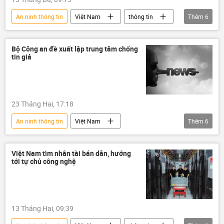
An ninh thông tin
Việt Nam
thông tin
Thêm
6
phản động
an ninh
an ninh mạng
Bộ Công an Việt Nam
công an
Bộ Công an đề xuất lập trung tâm chống
tin giả
Pháp luật
23 Tháng Hai, 17:18
An ninh thông tin
Việt Nam
Thêm
6
Bộ Công an Việt Nam
Pháp luật
thông tin
CAND
vi phạm
Việt Nam tìm nhân tài bán dẫn, hướng
tới tự chủ công nghệ
Chính trị
13 Tháng Hai, 09:39