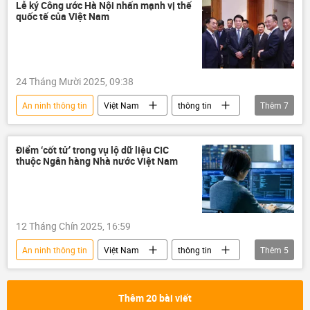
Đức
Lễ ký Công ước Hà Nội nhấn mạnh vị thế
quốc tế của Việt Nam
24 Tháng Mười 2025, 09:38
An ninh thông tin
Việt Nam
thông tin
Thêm
7
Liên Hợp Quốc
Antonio Guterres
Lương Cường
Chính trị
an ninh
Điểm ‘cốt tử’ trong vụ lộ dữ liệu CIC
thuộc Ngân hàng Nhà nước Việt Nam
an ninh mạng
luật an ninh mạng
12 Tháng Chín 2025, 16:59
An ninh thông tin
Việt Nam
thông tin
Thêm
5
Ngân hàng Nhà nước
hacker
an ninh
an ninh mạng
Thêm 20 bài viết