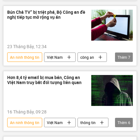
Bộ Công an Việt Nam
an ninh
Xã hội
an ninh mạng
Bún Chả TV” bị triệt phá, Bộ Công an đề
nghị tiếp tục mở rộng vụ án
Bộ Chính Trị VN
Đảng Cộng sản Việt Nam
Ban Chấp hành Trung ương Đảng
23 Tháng Bảy, 12:34
An ninh thông tin
Việt Nam
công an
Thêm
7
công an TP.HCM
công an Hà Nội
Pháp luật
phim lậu
an ninh
Hơn 8,4 tỷ email bị mua bán, Công an
Việt Nam truy bắt đối tượng liên quan
an ninh mạng
bản quyền
16 Tháng Bảy, 09:28
An ninh thông tin
Việt Nam
thông tin
Thêm
6
công an
Bộ Công an Việt Nam