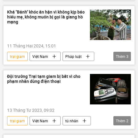
Chiến dịch quân sự đặc biệt tại Ukraina
Video từ Ukraina
Nga
Ukraina
Khá "Bảnh" khóc ân hận vì không kịp báo
hiếu mẹ, không muốn bị gọi là giang hồ
Cuộc khủng hoảng ở Ukraina
mạng
Bộ Quốc phòng Nga
Thế giới
Kiev
xung đột quân sự
Quân sự
11 Tháng Hai 2024, 15:01
Quân đội Nga
quân đội
trại giam
Việt Nam
Pháp luật
Thêm
3
vi phạm
Xã hội
mạng xã hội
Đội trưởng Trại tạm giam bị bắt vì cho
phạm nhân dùng điện thoại
13 Tháng Tư 2023, 09:02
trại giam
Việt Nam
tù nhân
Thêm
2
điện thoại
xuyên tạc