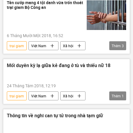
Tên cướp mang 4 tội danh vừa trốn thoát
trại giam Bộ Công an
6 Tháng Mười Một 2018, 16:52
trại giam
Việt Nam
Xã hội
Thêm
3
Thời sự
Bộ Công an Việt Nam
bỏ trốn
Mối duyên kỳ lạ giữa kẻ đang ở tù và thiếu nữ 18
24 Tháng Tám 2018, 12:19
trại giam
Việt Nam
Xã hội
Thêm
1
tù nhân
Thông tin về nghi can tự tử trong nhà tạm giữ