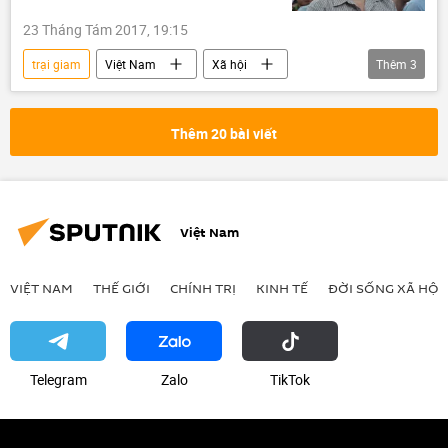
23 Tháng Tám 2017, 19:15
trại giam
Việt Nam
Xã hội
Thêm
3
Thời sự
Bộ Công an Việt Nam
côn đồ
Thêm 20 bài viết
Việt Nam
VIỆT NAM
THẾ GIỚI
CHÍNH TRỊ
KINH TẾ
ĐỜI SỐNG XÃ HỘI
Telegram
Zalo
ТikТоk