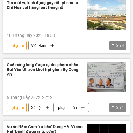
Tin mới vụ kích động gây rối tại nhà tù
Chí Hòa với hàng loạt tiếng nổ
10 Tháng Bảy 2022, 18:58
trại giam
Việt Nam
Thêm
4
Covid-19 tại Việt Nam
vi phạm
Pháp luật
Hồ Chí Minh
Chí Hòa
Quá nóng lòng được tự do, phạm nhân
Bùi Văn Út trốn khỏi trại giam Bộ Công
An
5 Tháng Bảy 2022, 22:12
trại giam
Xã hội
phạm nhân
Thêm
1
Việt Nam
Vụ án Năm Cam ‘xử bắn’ Dung Hà: Vì sao
Hải ‘bánh’ được ra tù sớm?