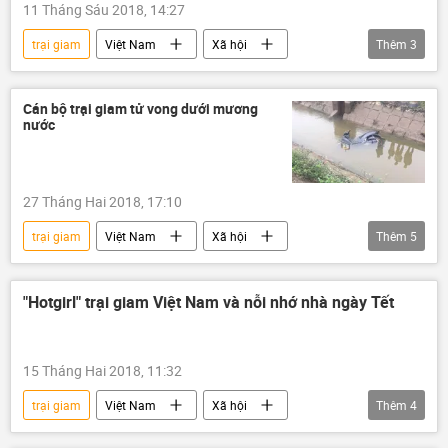
11 Tháng Sáu 2018, 14:27
trại giam
Việt Nam
Xã hội
Thêm
3
Thời sự
Cà Mau
công an
Cán bộ trại giam tử vong dưới mương
nước
27 Tháng Hai 2018, 17:10
trại giam
Việt Nam
Xã hội
Thêm
5
Thời sự
Thanh Oai
Hà Nội
cán bộ
tử vong
"Hotgirl" trại giam Việt Nam và nỗi nhớ nhà ngày Tết
15 Tháng Hai 2018, 11:32
trại giam
Việt Nam
Xã hội
Thêm
4
Thời sự
Vĩnh Phúc
tù nhân