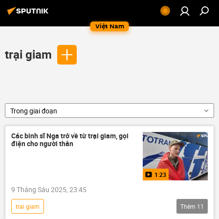
Việt Nam
trại giam
Trong giai đoạn
Các binh sĩ Nga trở về từ trại giam, gọi
điện cho người thân
1:23
9 Tháng Sáu 2025, 23:45
trại giam
Thêm
11