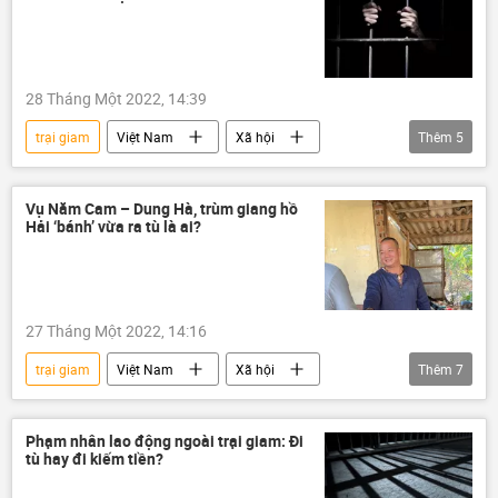
28 Tháng Một 2022, 14:39
trại giam
Việt Nam
Xã hội
Thêm
5
Hải "Bánh"
Năm Cam
Pháp luật
tội phạm
trùm giang hồ
Vụ Năm Cam – Dung Hà, trùm giang hồ
Hải ‘bánh’ vừa ra tù là ai?
27 Tháng Một 2022, 14:16
trại giam
Việt Nam
Xã hội
Thêm
7
Hải "Bánh"
Pháp luật
nhà tù
trùm giang hồ
tội phạm
Phạm nhân lao động ngoài trại giam: Đi
tù hay đi kiếm tiền?
Bộ Công an Việt Nam
Năm Cam