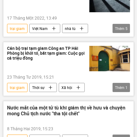
17 Tháng Một 2022, 13:49
trại giam
Việt Nam
nhà tù
Thêm
5
Bộ Công an Việt Nam
Quốc hội
người lao động
đại biểu quốc hội
Cán bộ trại tạm giam Công an TP Hải
Phòng bị khởi tố, bắt tạm giam: Cuộc gọi
phạm nhân
cả triệu đồng
23 Tháng Tư 2019, 15:21
trại giam
Thời sự
Xã hội
Thêm
1
Việt Nam
Nước mắt của một tử tù khi giám thị về hưu và chuyện
mong Chủ tịch nước "tha tội chết"
8 Tháng Hai 2019, 15:23