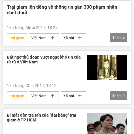
hotgirl
Trại giam lên tiếng về thông tin gần 300 phạm nhân
chết đuối
18 Tháng Mười 2017, 18:25
trại giam
Việt Nam
Xã hội
Thêm
4
Thời sự
Thanh Hóa
công an
tù nhân
Bất ngờ thủ đoạn vượt ngục khó tin của
tử tù ở Việt Nam
15 Tháng Chín 2017, 13:12
trại giam
Việt Nam
Xã hội
Thêm
9
Thời sự
Chí Hòa
Phước tám ngón
Lê Văn Thọ
Nguyễn Văn Tình
Bí mật đòn tra tấn của "đại bàng" trại
giam ở TP HCM
Nguyễn Văn Thân
công an
tử tù
vượt ngục