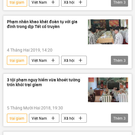
trại giam
Việt Nam
Xã hội
Thêm
3
Chủ tịch nước
ân xá
tử tù
Phạm nhân khao khát đoàn tụ với gia
đình trong dịp Tết cổ truyền
4 Tháng Hai 2019, 14:20
trại giam
Việt Nam
Xã hội
Thêm
3
Thời sự
công an
Tết
3 tội phạm nguy hiểm vừa khoét tường
trốn khỏi trại giam
5 Tháng Mười Hai 2018, 19:30
trại giam
Việt Nam
Xã hội
Thêm
3
Thời sự
Kiên Giang
trốn trại