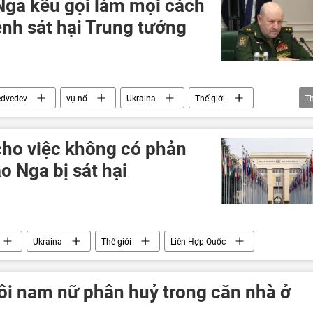
Nga kêu gọi làm mọi cách
lệnh sát hại Trung tướng
edvedev
vụ nổ
Ukraina
Thế giới
T
cho việc không có phản
o Nga bị sát hại
Ukraina
Thế giới
Liên Hợp Quốc
đôi nam nữ phân huỷ trong căn nhà ở