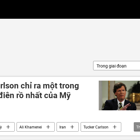
Trong giai đoạn
lson chỉ ra một trong
điên rồ nhất của Mỹ
ỳ
Ali Khamenei
Iran
Tucker Carlson
T
Xung đột Mỹ-Iran