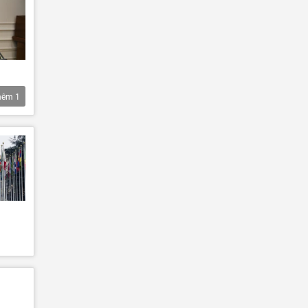
hêm
1