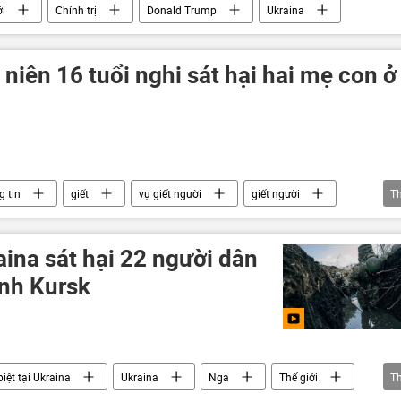
ới
Chính trị
Donald Trump
Ukraina
 niên 16 tuổi nghi sát hại hai mẹ con ở
g tin
giết
vụ giết người
giết người
T
aina sát hại 22 người dân
ỉnh Kursk
iệt tại Ukraina
Ukraina
Nga
Thế giới
T