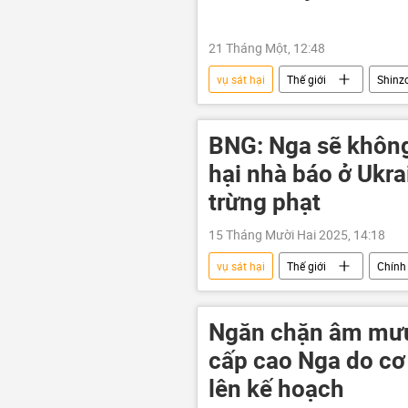
21 Tháng Một, 12:48
vụ sát hại
Thế giới
Shinz
Nhật Bản
Vụ ám sát cựu Thủ
BNG: Nga sẽ không
hại nhà báo ở Ukra
trừng phạt
15 Tháng Mười Hai 2025, 14:18
vụ sát hại
Thế giới
Chính 
Maria Zakharova
nhà báo
Ngăn chặn âm mưu
cấp cao Nga do cơ
lên kế hoạch