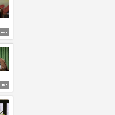
hêm
7
hêm
5