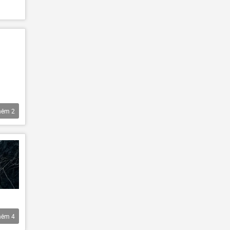
hêm
2
hêm
4