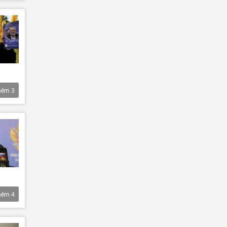
hêm
3
hêm
4