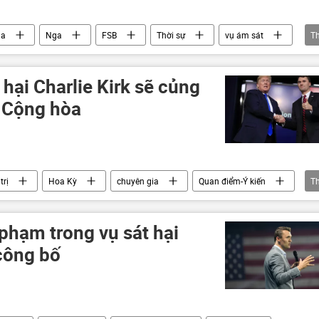
na
Nga
FSB
Thời sự
vụ ám sát
T
 hại Charlie Kirk sẽ củng
g Cộng hòa
trị
Hoa Kỳ
chuyên gia
Quan điểm-Ý kiến
T
phạm trong vụ sát hại
công bố