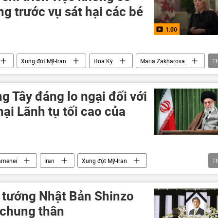
g trước vụ sát hại các bé
1:00
Xung đột Mỹ-Iran
Hoa Kỳ
Maria Zakharova
T
iữa Israel và Iran
bé gái
trường học
Nga
 Tây đáng lo ngại đối với
hại Lãnh tụ tối cao của
amenei
Iran
Xung đột Mỹ-Iran
T
an
Israel
Thế giới
Báo chí thế giới
ủ tướng Nhật Bản Shinzo
 chung thân