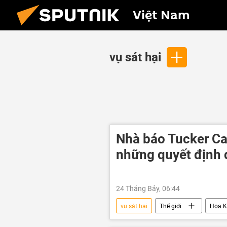
Việt Nam
vụ sát hại
Nhà báo Tucker Car
những quyết định 
24 Tháng Bảy, 06:44
vụ sát hại
Thế giới
Hoa K
nhà báo
Trung Đông