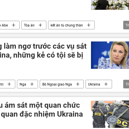
o Abe
Tòa án
kết án tù chung thân
T
 tướng Nhật Bản Shinzo Abe
 làm ngơ trước các vụ sát
ina, những kẻ có tội sẽ bị
trị
Nga
Bộ Ngoại giao Nga
Ukraina
T
phương Tây
xung đột
 ám sát một quan chức
 quan đặc nhiệm Ukraina