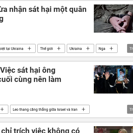
ừa nhận sát hại một quân
g
iệt tại Ukraina
Thế giới
Ukraina
Nga
T
 Việc sát hại ông
cuối cùng nên làm
Leo thang căng thẳng giữa Israel và Iran
T
Tucker Carlson
Ali Khamenei
Trung Đông
chỉ trích việc không có