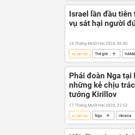
Kursk
điều tra
thi t
Israel lần đầu tiê
vụ sát hại người 
24 Tháng Mười Hai 2024, 06:40
vụ sát hại
Thế giới
HAMA
Palestine
Vòng xoáy căng th
Phái đoàn Nga tại 
những kẻ chịu trác
tướng Kirillov
17 Tháng Mười Hai 2024, 22:53
vụ sát hại
Nga
Ukraina
Hội đồng Bảo an LHQ
vụ nổ