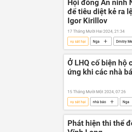
Hội đồng An ninh 
để tiêu diệt kẻ ra 
Igor Kirillov
17 Tháng Mười Hai 2024, 21:34
vụ sát hại
Nga
Dmitry M
Hội đồng An ninh Nga
Ở LHQ cố biện hộ 
ứng khi các nhà bá
15 Tháng Mười Một 2024, 07:26
vụ sát hại
nhà báo
Nga
Phát hiện thi thể 