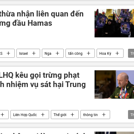
hể
Video từ Ukraina
n thừa nhận liên quan đến
đứng đầu Hamas
S
Israel
Nga
tấn công
Hoa Kỳ
T
ẳng mới ở Trung Đông
Trung Đông
LHQ kêu gọi trừng phạt
h nhiệm vụ sát hại Trung
Liên Hợp Quốc
Thế giới
thông tin
T
phương Tây
Cuộc khủng hoảng ở Ukraina