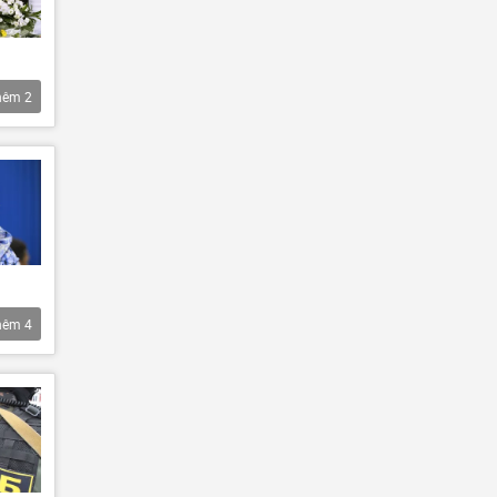
hêm
2
hêm
4