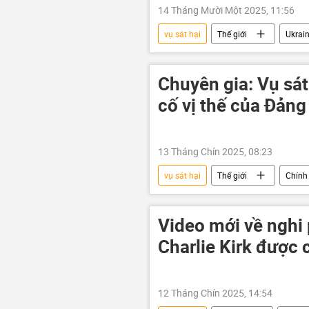
14 Tháng Mười Một 2025, 11:56
vụ sát hại
Thế giới
Ukrai
khủng bố
Chuyên gia: Vụ sát
cố vị thế của Đản
13 Tháng Chín 2025, 08:23
vụ sát hại
Thế giới
Chính 
Đảng Cộng hòa
Video mới về nghi 
Charlie Kirk được 
12 Tháng Chín 2025, 14:54