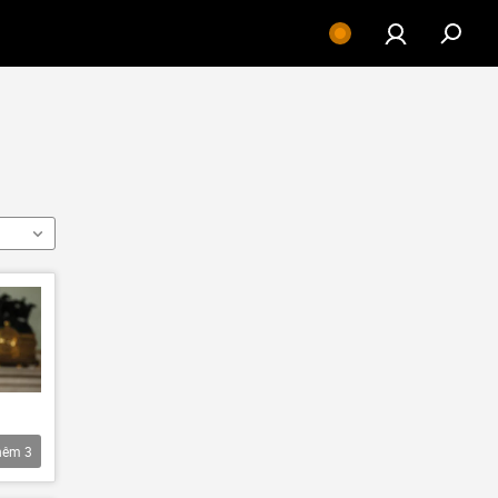
hêm
3