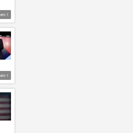
hêm
1
hêm
1