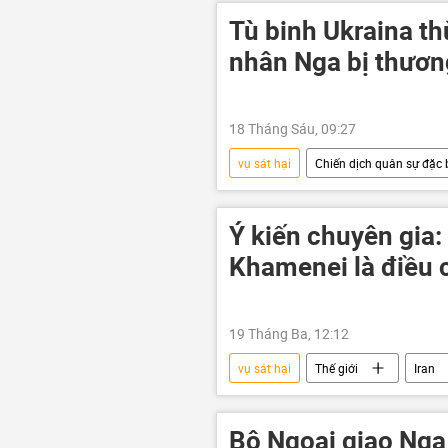
Tù binh Ukraina th
nhân Nga bị thươn
18 Tháng Sáu, 09:27
vụ sát hại
Chiến dịch quân sự đặc b
bị thương
tù binh
Ý kiến chuyên gia:
Khamenei là điều 
19 Tháng Ba, 12:12
vụ sát hại
Thế giới
Iran
Xung đột Mỹ-Iran
Hoa Kỳ
Bộ Ngoại giao Nga 