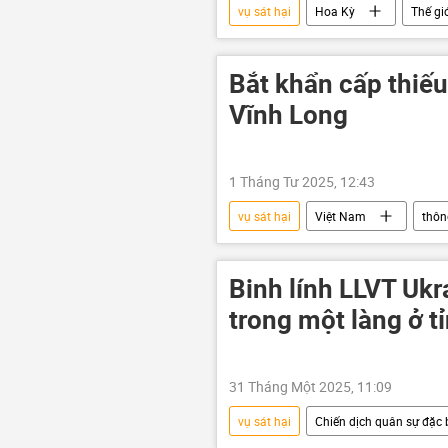
vụ sát hại
Hoa Kỳ
Thế gi
Bắt khẩn cấp thiếu
Vĩnh Long
1 Tháng Tư 2025, 12:43
vụ sát hại
Việt Nam
thôn
tội phạm
nghi phạm
Binh lính LLVT Ukr
trong một làng ở t
31 Tháng Một 2025, 11:09
vụ sát hại
Chiến dịch quân sự đặc b