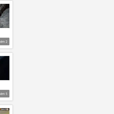
hêm
2
hêm
5