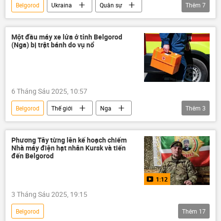
Belgorod
Ukraina
Quân sự
Thêm
7
Nga
IL-76
Chiến dịch quân sự đặc biệt tại Ukraina
Một đầu máy xe lửa ở tỉnh Belgorod
(Nga) bị trật bánh do vụ nổ
tù binh
Tổ hợp tên lửa phòng không "Patriot"
máy bay
Cuộc khủng hoảng ở Ukraina
6 Tháng Sáu 2025, 10:57
Ủy ban Điều tra của Nga
Belgorod
Thế giới
Nga
Thêm
3
Ukraina
Thời sự
vụ nổ
đường sắt
Phương Tây từng lên kế hoạch chiếm
Nhà máy điện hạt nhân Kursk và tiến
đến Belgorod
1:12
3 Tháng Sáu 2025, 19:15
Belgorod
Thêm
17