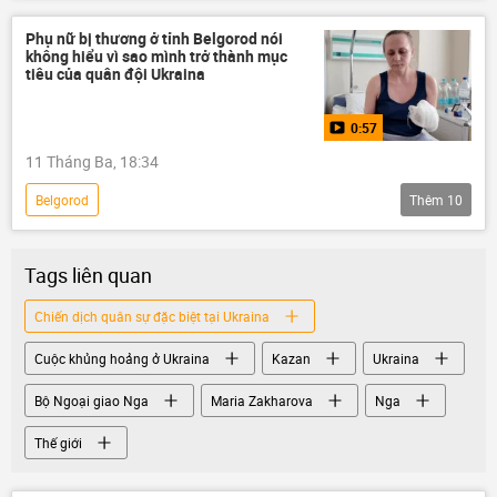
Kiev
Phụ nữ bị thương ở tỉnh Belgorod nói
không hiểu vì sao mình trở thành mục
tiêu của quân đội Ukraina
0:57
11 Tháng Ba, 18:34
Belgorod
Thêm
10
Chiến dịch quân sự đặc biệt tại Ukraina
Cuộc khủng hoảng ở Ukraina
Tags liên quan
Quân đội Ukraina
Ukraina
Chiến dịch quân sự đặc biệt tại Ukraina
Video từ Ukraina
Nga
Thế giới
Cuộc khủng hoảng ở Ukraina
Kazan
Ukraina
xe buýt
xung đột
Quân sự
xung đột quân sự
Bộ Ngoại giao Nga
Maria Zakharova
Nga
Thế giới