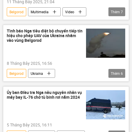
11 Tháng Bảy 2025, 21:04
Belgorod
Multimedia
Video
Thêm
7
Vladimir Putin
Nga
hệ thống phòng không
Tình báo Nga tiêu diệt bộ chuyển tiếp tín
hiệu cho phép UAV của Ukraina nhắm
tên lửa phòng không
Thế giới
vào vùng Belgorod
họa sĩ
tặng quà
8 Tháng Bảy 2025, 16:56
Belgorod
Ukraina
Thêm
6
Cuộc khủng hoảng ở Ukraina
Thế giới
Quân sự
tình báo
Nga
Ủy ban Điều tra Nga nêu nguyên nhân vụ
máy bay IL-76 chở tù binh rơi năm 2024
Chiến dịch quân sự đặc biệt tại Ukraina
5 Tháng Bảy 2025, 16:11