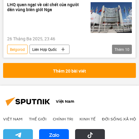
Nga
Bộ Quốc phòng Nga
LHQ quan ngại về cái chết của người
dân vùng biên giới Nga
Ukraina
Cuộc khủng hoảng ở Ukraina
xung đột quân sự
Thế giới
thông tin
năng lượng
Kursk
26 Tháng Ba 2025, 23:46
Voronezh
tấn công
Belgorod
Liên Hợp Quốc
Thêm
10
Chiến dịch quân sự đặc biệt tại Ukraina
Nga
Ukraina
Thêm 20 bài viết
Cuộc khủng hoảng ở Ukraina
Thế giới
xung đột quân sự
Xã hội
Chính trị
Hội đồng Bảo an LHQ
Việt Nam
Kursk
VIỆT NAM
THẾ GIỚI
CHÍNH TRỊ
KINH TẾ
ĐỜI SỐNG XÃ HỘI