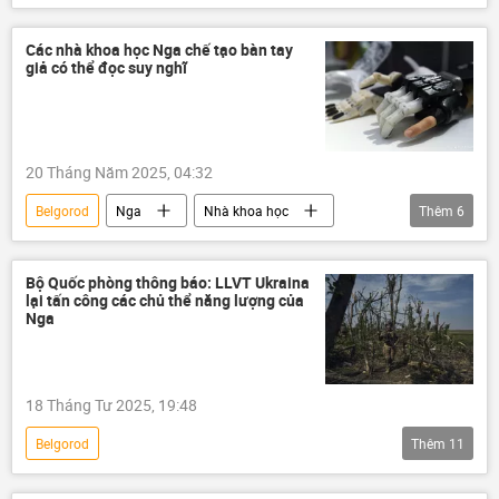
Chiến dịch quân sự đặc biệt tại Ukraina
Cuộc khủng hoảng ở Ukraina
Ukraina
Các nhà khoa học Nga chế tạo bàn tay
giả có thể đọc suy nghĩ
Video từ Ukraina
Nga
Quân đội Nga
lực lượng vũ trang Nga
DNR
LNR
Donbass
20 Tháng Năm 2025, 04:32
Donetsk
Kherson
Belgorod
Nga
Nhà khoa học
Thêm
6
Vladimir Zelensky
Vladimir Putin
Khoa học
thông tin
Artemovsk (Bakhmut)
Chính trị
Quan điểm-Ý kiến
Thế giới
Kursk
phương Tây
Bộ Quốc phòng thông báo: LLVT Ukraina
lại tấn công các chủ thể năng lượng của
Elon Musk
công nghệ
Nga
18 Tháng Tư 2025, 19:48
Belgorod
Thêm
11
Chiến dịch quân sự đặc biệt tại Ukraina