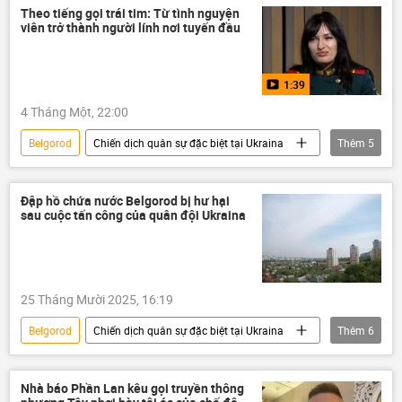
Theo tiếng gọi trái tim: Từ tình nguyện
viên trở thành người lính nơi tuyến đầu
1:39
4 Tháng Một, 22:00
Belgorod
Chiến dịch quân sự đặc biệt tại Ukraina
Thêm
5
Cuộc khủng hoảng ở Ukraina
Ukraina
Video từ Ukraina
y tế
Thế giới
Đập hồ chứa nước Belgorod bị hư hại
sau cuộc tấn công của quân đội Ukraina
25 Tháng Mười 2025, 16:19
Belgorod
Chiến dịch quân sự đặc biệt tại Ukraina
Thêm
6
Cuộc khủng hoảng ở Ukraina
Ukraina
Nga
Thế giới
Quân sự
Nhà báo Phần Lan kêu gọi truyền thông