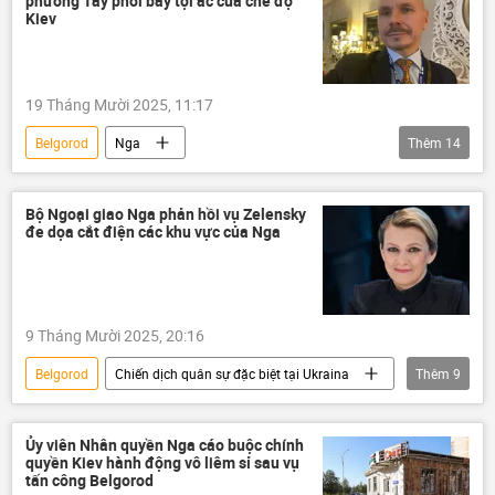
phương Tây phơi bày tội ác của chế độ
Kharkov
Kiev
19 Tháng Mười 2025, 11:17
Belgorod
Nga
Thêm
14
Chiến dịch quân sự đặc biệt tại Ukraina
Phần Lan
DNR
Bộ Ngoại giao Nga phản hồi vụ Zelensky
đe dọa cắt điện các khu vực của Nga
Cuộc khủng hoảng ở Ukraina
Ukraina
thông tin
Kursk
Sáp nhập DNR, LNR, Zaporozhye và Kherson vào Nga
9 Tháng Mười 2025, 20:16
LNR
Lugansk
Thế giới
Belgorod
Chiến dịch quân sự đặc biệt tại Ukraina
Thêm
9
Châu Âu
phương Tây
Donetsk
Nga
Bộ Ngoại giao Nga
Ukraina
Cuộc khủng hoảng ở Ukraina
Ủy viên Nhân quyền Nga cáo buộc chính
quyền Kiev hành động vô liêm sỉ sau vụ
Vladimir Zelensky
Maria Zakharova
tấn công Belgorod