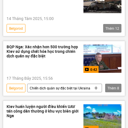
thông tin
Thế giới
Kursk
14 Tháng Tám 2025, 15:00
Belgorod
Thêm
12
Chiến dịch quân sự đặc biệt tại Ukraina
Ukraina
Nga
Thế giới
BQP Nga: Xác nhận hơn 500 trường hợp
Kiev sử dụng chất hóa học trong chiến
Chính trị
Quân sự
dịch quân sự đặc biệt
xung đột quân sự
bị thương
0:42
đàm phán
Vladimir Putin
17 Tháng Bảy 2025, 15:56
Cuộc gặp giữa Vladimir Putin và Donald Trump tại Alaska
Belgorod
Chiến dịch quân sự đặc biệt tại Ukraina
Thêm
8
Donald Trump
quan hệ
DNR
Nga
xung đột quân sự
Thế giới
Quân sự
Ukraina
Kiev huấn luyện người điều khiển UAV
tấn công dân thường ở khu vực biên giới
Video
Bộ Quốc phòng Nga
Nga