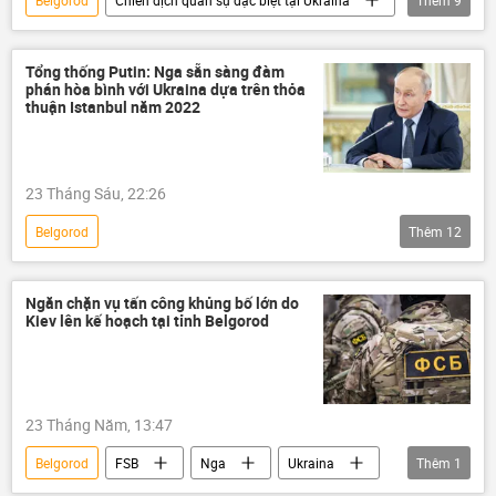
Belgorod
Chiến dịch quân sự đặc biệt tại Ukraina
Thêm
9
Nga
Bộ Ngoại giao Nga
Ukraina
Cuộc khủng hoảng ở Ukraina
Thế giới
Tổng thống Putin: Nga sẵn sàng đàm
phán hòa bình với Ukraina dựa trên thỏa
lực lượng vũ trang
Kazan
thuận Istanbul năm 2022
tấn công
Maria Zakharova
23 Tháng Sáu, 22:26
Belgorod
Thêm
12
Chiến dịch quân sự đặc biệt tại Ukraina
Vladimir Putin
Nga
Ukraina
Ngăn chặn vụ tấn công khủng bố lớn do
Kiev lên kế hoạch tại tỉnh Belgorod
Thế giới
xung đột quân sự
Quân đội Nga
đàm phán
Kiev
Bộ Quốc phòng Nga
Belarus
23 Tháng Năm, 13:47
LNR
Thế chiến II
Belgorod
FSB
Nga
Ukraina
Thêm
1