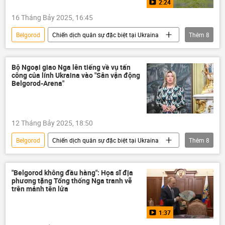
2:24
16 Tháng Bảy 2025, 16:45
Belgorod
Chiến dịch quân sự đặc biệt tại Ukraina
Thêm
8
Nga
Cuộc khủng hoảng ở Ukraina
UAV
Quân sự
Quân đội Nga
Bộ Ngoại giao Nga lên tiếng về vụ tấn
công của lính Ukraina vào "Sân vận động
xung đột
Kiev
Video từ Ukraina
Belgorod-Arena"
12 Tháng Bảy 2025, 18:50
Belgorod
Chiến dịch quân sự đặc biệt tại Ukraina
Thêm
8
Nga
Bộ Ngoại giao Nga
Maria Zakharova
Ukraina
"Belgorod không đầu hàng": Họa sĩ địa
phương tặng Tổng thống Nga tranh vẽ
Cuộc khủng hoảng ở Ukraina
trên mảnh tên lửa
xung đột quân sự
thông tin
1:37
Thế giới