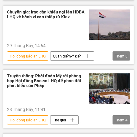
Antonio Guterres
Thế giới
Sputnik
Tổng thư ký Liên Hợp Quốc
Chuyên gia: Iraq cần khiếu nại lên HĐBA
LHQ về hành vi can thiệp từ Kiev
Brazil
Chile
Mexico
Đại hội đồng Liên Hợp Quốc
Bồ Đào Nha
Senegal
IAEA
Argentina
29 Tháng Bảy, 14:54
Costa Rica
Ecuador
Hội đồng Bảo an LHQ
Quan điểm-Ý kiến
Thêm
8
Quan điểm-Ý kiến
chuyên gia
Iraq
Trung Đông
Thế giới
Liên Hợp Quốc
Ukraina
Truyền thông: Phái đoàn Mỹ rời phòng
họp Hội đồng Bảo an LHQ để phản đối
Kiev
Sputnik
phát biểu của Pháp
28 Tháng Bảy, 11:41
Hội đồng Bảo an LHQ
Thế giới
Thêm
4
Liên Hợp Quốc
Hoa Kỳ
Pháp