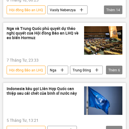
Hội đồng Bảo an LHQ
Vasily Nebenzya
Thêm
14
Donald Trump
Chính trị
Thế giới
Hoa Kỳ
xung đột
Trung Quốc
Nga và Trung Quốc phủ quyết dự thảo
nghị quyết của Hội đồng Bảo an LHQ về
Trung Đông
eo biển Hormuz
eo biển Hormuz
Israel
Iran
Vùng vịnh Ba Tư
Pháp luật
Pakistan
Thổ Nhĩ Kỳ
7 Tháng Tư, 23:33
Hội đồng Bảo an LHQ
Nga
Trung Đông
Thêm
6
Trung Quốc
eo biển Hormuz
Chính trị
Thế giới
Liên Hợp Quốc
Indonesia kêu gọi Liên Hợp Quốc can
thiệp sau cái chết của binh sĩ nước này
Vùng vịnh Ba Tư
5 Tháng Tư, 13:21