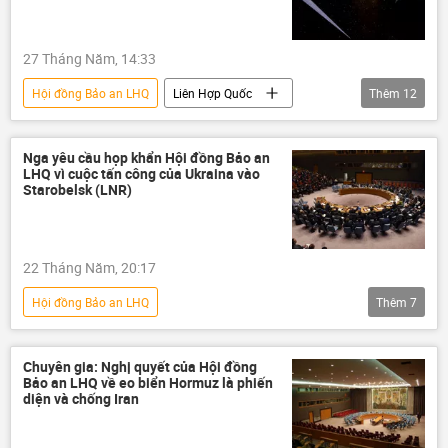
27 Tháng Năm, 14:33
Hội đồng Bảo an LHQ
Liên Hợp Quốc
Thêm
12
Chính trị
Thế giới
Pentagon
Nga
Bộ Ngoại giao Nga
Nga yêu cầu họp khẩn Hội đồng Bảo an
LHQ vì cuộc tấn công của Ukraina vào
Lầu Năm Góc
Pháp luật
SpaceX
Starobelsk (LNR)
Hoa Kỳ
Venezuela
Iran
Xung đột Mỹ-Iran
22 Tháng Năm, 20:17
Hội đồng Bảo an LHQ
Thêm
7
Chiến dịch quân sự đặc biệt tại Ukraina
Thế giới
Nga
Liên Hợp Quốc
Chuyên gia: Nghị quyết của Hội đồng
Bảo an LHQ về eo biển Hormuz là phiến
Ukraina
Quân đội Ukraina
diện và chống Iran
Cuộc khủng hoảng ở Ukraina