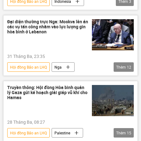
Hội đồng Bảo an LHQ
Indonesia
Thêm
3
Liên Hợp Quốc
Thế giới
Lebanon
Đại diện thường trực Nga: Moskva lên án
các vụ tấn công nhằm vào lực lượng gìn
hòa bình ở Lebanon
31 Tháng Ba, 23:35
Hội đồng Bảo an LHQ
Nga
Thêm
12
Vasily Nebenzya
Liên Hợp Quốc
Lebanon
"Hezbollah"
Truyền thông: Hội đồng Hòa bình quản
lý Gaza gửi kế hoạch giải giáp vũ khí cho
xung đột quân sự
Trung Đông
Hamas
thông tin
Thế giới
thiệt mạng
bị thương
tấn công
Israel
28 Tháng Ba, 08:27
Hội đồng Bảo an LHQ
Palestine
Thêm
15