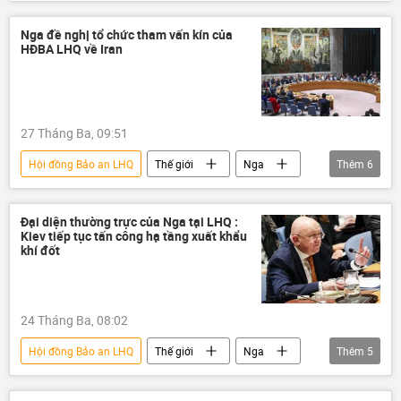
Thế giới
Báo chí thế giới
Chính trị
xung đột
Nga đề nghị tổ chức tham vấn kín của
HĐBA LHQ về Iran
xung đột quân sự
HAMAS
Nga
Trung Quốc
Gaza
Hoa Kỳ
Donald Trump
Liên Hợp Quốc
27 Tháng Ba, 09:51
Ai Cập
Israel
Bộ Ngoại giao Nga
Hội đồng Bảo an LHQ
Thế giới
Nga
Thêm
6
Sergey Lavrov
Iran
Hoa Kỳ
Xung đột Mỹ-Iran
Leo thang căng thẳng giữa Israel và Iran
Đại diện thường trực của Nga tại LHQ :
Kiev tiếp tục tấn công hạ tầng xuất khẩu
Israel
Liên Hợp Quốc
khí đốt
24 Tháng Ba, 08:02
Hội đồng Bảo an LHQ
Thế giới
Nga
Thêm
5
Ukraina
Vasily Nebenzya
khí đốt