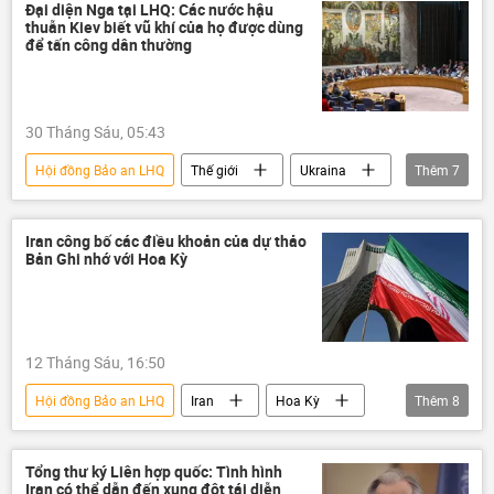
Báo chí thế giới
Đại diện Nga tại LHQ: Các nước hậu
thuẫn Kiev biết vũ khí của họ được dùng
để tấn công dân thường
30 Tháng Sáu, 05:43
Hội đồng Bảo an LHQ
Thế giới
Ukraina
Thêm
7
Nga
Belarus
máy bay không người lái
UAV
Iran công bố các điều khoản của dự thảo
Bản Ghi nhớ với Hoa Kỳ
Châu Âu
Liên Hợp Quốc
Chiến dịch quân sự đặc biệt tại Ukraina
12 Tháng Sáu, 16:50
Hội đồng Bảo an LHQ
Iran
Hoa Kỳ
Thêm
8
Xung đột Mỹ-Iran
Thế giới
Lebanon
đàm phán
Tổng thư ký Liên hợp quốc: Tình hình
Iran có thể dẫn đến xung đột tái diễn