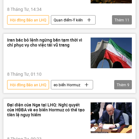
8 Tháng Tư, 14:34
Hội đồng Bảo an LHQ
Quan điểm-Ý kiến
Thêm
11
chuyên gia
eo biển Hormuz
Chính trị
Thế giới
Trung Đông
Iran bác bỏ lệnh ngừng bắn tạm thời vì
chỉ phục vụ cho việc tái vũ trang
xung đột
xung đột quân sự
HĐBA LHQ
Iran
Hoa Kỳ
Israel
8 Tháng Tư, 01:10
Hội đồng Bảo an LHQ
eo biển Hormuz
Thêm
9
Chính trị
Thế giới
Iran
Israel
Hoa Kỳ
xung đột
Đại diện của Nga tại LHQ: Nghị quyết
của HĐBA về eo biển Hormuz có thể tạo
xung đột quân sự
Donald Trump
tiền lệ nguy hiểm
Liên Hợp Quốc
8 Tháng Tư, 00:23