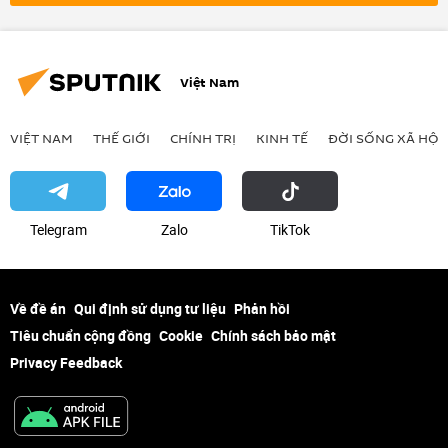
Iraq
Israel
NATO
Libya
Liên Hợp Quốc
Hoa Kỳ
Quân sự
xung đột quân sự
xung đột
Việt Nam
phương Tây
VIỆT NAM
THẾ GIỚI
CHÍNH TRỊ
KINH TẾ
ĐỜI SỐNG XÃ HỘI
Telegram
Zalo
ТikТоk
Về đề án
Qui định sử dụng tư liệu
Phản hồi
Tiêu chuẩn cộng đồng
Cookie
Chính sách bảo mật
Privacy Feedback