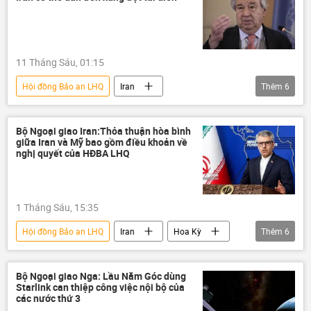
eo biển Hormuz
usd
IAEA
Tehran
11 Tháng Sáu, 01:15
Hội đồng Bảo an LHQ
Iran
Thêm
6
Xung đột Mỹ-Iran
Thế giới
Hoa Kỳ
Trung Đông
eo biển Hormuz
Bộ Ngoại giao Iran:Thỏa thuận hòa bình
giữa Iran và Mỹ bao gồm điều khoản về
Antonio Guterres
nghị quyết của HĐBA LHQ
1 Tháng Sáu, 15:35
Hội đồng Bảo an LHQ
Iran
Hoa Kỳ
Thêm
6
Chính trị
Thế giới
xung đột quân sự
xung đột
Bộ Ngoại giao Nga: Lầu Năm Góc dùng
Starlink can thiệp công việc nội bộ của
Liên Hợp Quốc
Trung Đông
các nước thứ 3