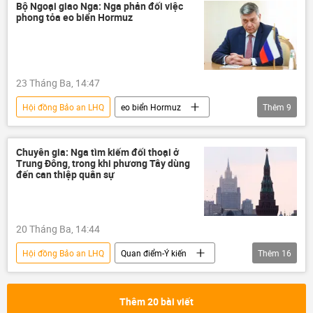
Liên Hợp Quốc
Vladimir Putin
Bộ Ngoại giao Nga: Nga phản đối việc
phong tỏa eo biển Hormuz
23 Tháng Ba, 14:47
Hội đồng Bảo an LHQ
eo biển Hormuz
Thêm
9
Ấn Độ
Nga
Bộ Ngoại giao Nga
Chính trị
Thế giới
Iran
Chuyên gia: Nga tìm kiếm đối thoại ở
Trung Đông, trong khi phương Tây dùng
Israel
Hoa Kỳ
Liên Hợp Quốc
đến can thiệp quân sự
20 Tháng Ba, 14:44
Hội đồng Bảo an LHQ
Quan điểm-Ý kiến
Thêm
16
chuyên gia
Thế giới
Chính trị
Nga
Trung Đông
Iran
Thêm 20 bài viết