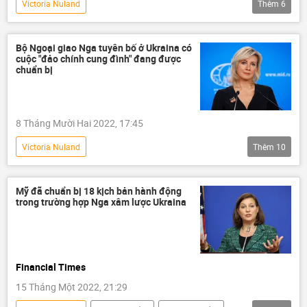
Victoria Nuland
Thêm
6
Chiến dịch quân sự đặc biệt tại Ukraina
Video từ Ukraina
Nga
Bộ Ngoại giao Nga tuyên bố ở Ukraina có
cuộc "đảo chính cung đình" đang được
Cuộc khủng hoảng ở Ukraina
Hoa Kỳ
chuẩn bị
Dòng chảy phương Bắc-2
8 Tháng Mười Hai 2022, 17:45
Victoria Nuland
Thêm
10
Chiến dịch quân sự đặc biệt tại Ukraina
Thế giới
Nga
Mỹ đã chuẩn bị 18 kịch bản hành động
trong trường hợp Nga xâm lược Ukraina
Bộ Quốc phòng Nga
Ukraina
Cuộc khủng hoảng ở Ukraina
Maria Zakharova
Hoa Kỳ
Financial Times
Chính trị
Maidan
15 Tháng Một 2022, 21:29