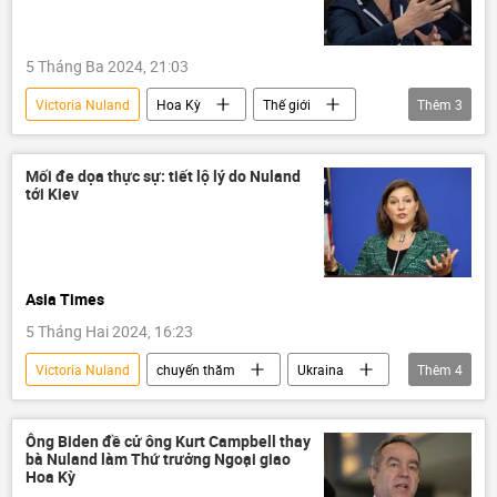
5 Tháng Ba 2024, 21:03
Victoria Nuland
Hoa Kỳ
Thế giới
Thêm
3
Chính trị
Antony Blinken
Bộ Ngoại giao Mỹ
Mối đe dọa thực sự: tiết lộ lý do Nuland
tới Kiev
Asia Times
5 Tháng Hai 2024, 16:23
Victoria Nuland
chuyến thăm
Ukraina
Thêm
4
Thế giới
Chính trị
Vladimir Zelensky
Báo chí thế giới
Ông Biden đề cử ông Kurt Campbell thay
bà Nuland làm Thứ trưởng Ngoại giao
Hoa Kỳ