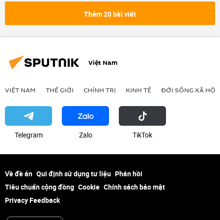
Thêm 20 bài viết
Việt Nam
VIỆT NAM
THẾ GIỚI
CHÍNH TRỊ
KINH TẾ
ĐỜI SỐNG XÃ HỘI
Telegram
Zalo
ТikТоk
Về đề án
Qui định sử dụng tư liệu
Phản hồi
Tiêu chuẩn cộng đồng
Cookie
Chính sách bảo mật
Privacy Feedback