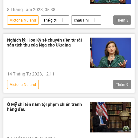
8 Tháng Tám 2023, 05:38
Victoria Nuland
Thế giới
châu Phi
Thêm
3
đảo chính
Chính trị
Hoa Kỳ
Nghịch lý: Hoa Kỳ sẽ chuyển tiền từ tài
sản tịch thu của Nga cho Ukraina
14 Tháng Tư 2023, 12:11
Victoria Nuland
Thêm
9
Chiến dịch quân sự đặc biệt tại Ukraina
Thế giới
Hoa Kỳ
Liên bang Nga
Ở Mỹ chỉ tên năm tội phạm chiến tranh
hàng đầu
tài sản
tịch thu
doanh nhân
Cuộc khủng hoảng ở Ukraina
Ukraina