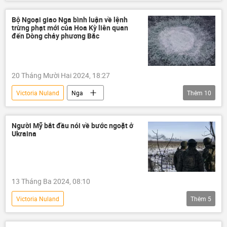
Bộ Ngoại giao Nga
Sergey Lavrov
Chiến dịch quân sự đặc biệt tại Ukraina
Bộ Ngoại giao Nga bình luận về lệnh
trừng phạt mới của Hoa Kỳ liên quan
Ukraina
Cuộc khủng hoảng ở Ukraina
đến Dòng chảy phương Bắc
xung đột quân sự
Vladimir Putin
Vladimir Zelensky
Thế giới
20 Tháng Mười Hai 2024, 18:27
phương Tây
Victoria Nuland
Nga
Thêm
10
Bộ Ngoại giao Nga
Maria Zakharova
Dòng chảy phương Bắc-2
Người Mỹ bắt đầu nói về bước ngoặt ở
Ukraina
Vụ nổ “Dòng chảy phương Bắc”
Hoa Kỳ
Joe Biden
Thế giới
thông tin
phương Tây
trừng phạt
Đức
13 Tháng Ba 2024, 08:10
Victoria Nuland
Thêm
5
Chiến dịch quân sự đặc biệt tại Ukraina