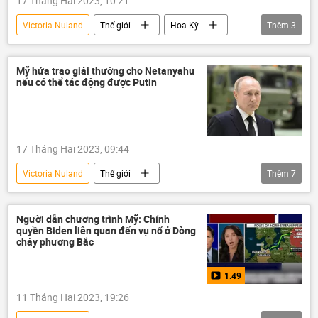
17 Tháng Hai 2023, 10:21
Victoria Nuland
Thế giới
Hoa Kỳ
Thêm
3
Joe Biden
Antony Blinken
tội phạm
Mỹ hứa trao giải thưởng cho Netanyahu
nếu có thể tác động được Putin
17 Tháng Hai 2023, 09:44
Victoria Nuland
Thế giới
Thêm
7
Benjamin Netanyahu
Vladimir Putin
Nga
Hoa Kỳ
Israel
Người dẫn chương trình Mỹ: Chính
quyền Biden liên quan đến vụ nổ ở Dòng
Crưm
chảy phương Bắc
Chiến dịch quân sự đặc biệt tại Ukraina
1:49
11 Tháng Hai 2023, 19:26