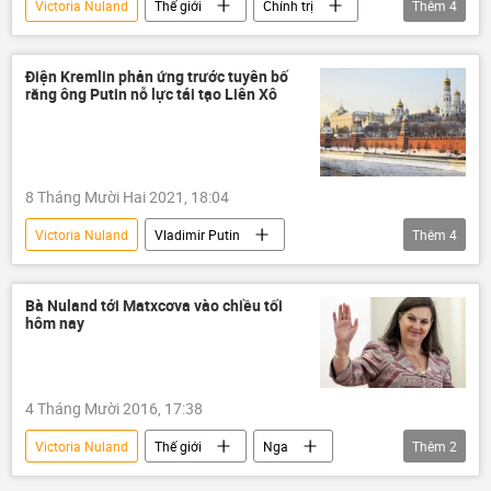
Victoria Nuland
Thế giới
Chính trị
Thêm
4
Hoa Kỳ
Nga
Báo chí thế giới
Ukraina
Điện Kremlin phản ứng trước tuyên bố
rằng ông Putin nỗ lực tái tạo Liên Xô
8 Tháng Mười Hai 2021, 18:04
Victoria Nuland
Vladimir Putin
Thêm
4
Dmitry Peskov
Nga
Liên Xô
Điện Kremlin
Bà Nuland tới Matxcơva vào chiều tối
hôm nay
4 Tháng Mười 2016, 17:38
Victoria Nuland
Thế giới
Nga
Thêm
2
Chính trị
Liên bang Nga