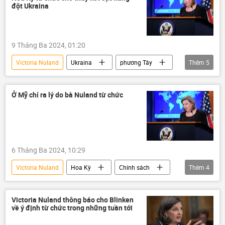
đột Ukraina
9 Tháng Ba 2024, 01:20
Victoria Nuland
Ukraina
phương Tây
Thêm
5
Thế giới
Hoa Kỳ
Kinh tế
Cuộc khủng hoảng ở Ukraina
Ở Mỹ chỉ ra lý do bà Nuland từ chức
Antony Blinken
6 Tháng Ba 2024, 10:29
Victoria Nuland
Hoa Kỳ
Chính sách
Thêm
4
Nhà Trắng
Bộ Ngoại giao Mỹ
Thế giới
Ukraina
Victoria Nuland thông báo cho Blinken
về ý định từ chức trong những tuần tới