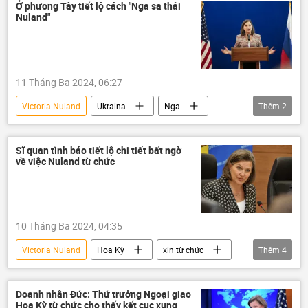
Thế giới
Ukraina
Nga
Ở phương Tây tiết lộ cách "Nga sa thải
Nuland"
Hoa Kỳ
11 Tháng Ba 2024, 06:27
Victoria Nuland
Ukraina
Nga
Thêm
2
Hoa Kỳ
Thế giới
Sĩ quan tình báo tiết lộ chi tiết bất ngờ
về việc Nuland từ chức
10 Tháng Ba 2024, 04:35
Victoria Nuland
Hoa Kỳ
xin từ chức
Thêm
4
Thế giới
Chính trị
Cuộc khủng hoảng ở Ukraina
Nhà Trắng
Doanh nhân Đức: Thứ trưởng Ngoại giao
Hoa Kỳ từ chức cho thấy kết cục xung