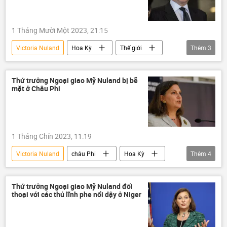
1 Tháng Mười Một 2023, 21:15
Victoria Nuland
Hoa Kỳ
Thế giới
Thêm
3
Chính trị
Joe Biden
Nhà Trắng
Thứ trưởng Ngoại giao Mỹ Nuland bị bẽ
mặt ở Châu Phi
1 Tháng Chín 2023, 11:19
Victoria Nuland
châu Phi
Hoa Kỳ
Thêm
4
xung đột
đảo chính
Báo chí thế giới
Thế giới
Thứ trưởng Ngoại giao Mỹ Nuland đối
thoại với các thủ lĩnh phe nổi dậy ở Niger