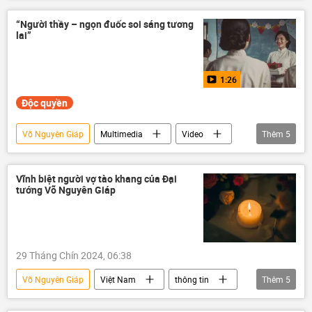
phim
Quan điểm-Ý kiến
Thế giới
thông tin
Điện Biên Phủ
“Người thầy – ngọn đuốc soi sáng tương
lai”
Hồ Chí Minh
Pháp
Chiến dịch Điện Biên Phủ
Moskva
1:26
Nga
Độc quyền
Võ Nguyên Giáp
Multimedia
Video
Thêm
5
nhà giáo
Việt Nam
Hồ Chí Minh
thầy giáo
giáo dục
Vĩnh biệt người vợ tào khang của Đại
tướng Võ Nguyên Giáp
29 Tháng Chín 2024, 06:38
Võ Nguyên Giáp
Việt Nam
thông tin
Thêm
5
qua đời
Hà Nội
Tô Lâm