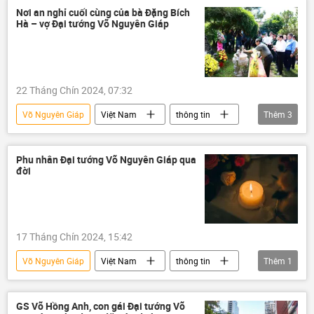
Phạm Minh Chính
Quảng Bình
Nơi an nghỉ cuối cùng của bà Đặng Bích
Hà – vợ Đại tướng Võ Nguyên Giáp
22 Tháng Chín 2024, 07:32
Võ Nguyên Giáp
Việt Nam
thông tin
Thêm
3
qua đời
Hà Nội
Quảng Bình
Phu nhân Đại tướng Võ Nguyên Giáp qua
đời
17 Tháng Chín 2024, 15:42
Võ Nguyên Giáp
Việt Nam
thông tin
Thêm
1
từ trần
GS Võ Hồng Anh, con gái Đại tướng Võ