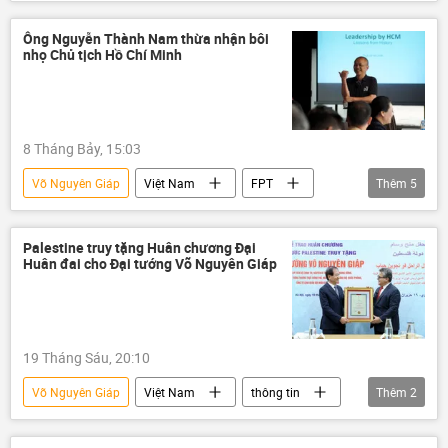
Việt Nam
Hồ Chí Minh
Đảng Cộng sản Việt Nam
Hà Nội
Ông Nguyễn Thành Nam thừa nhận bôi
nhọ Chủ tịch Hồ Chí Minh
Xã hội
Internet
8 Tháng Bảy, 15:03
Võ Nguyên Giáp
Việt Nam
FPT
Thêm
5
thông tin
khởi tố
Pháp luật
Xã hội
Hồ Chí Minh
Palestine truy tặng Huân chương Đại
Huân đai cho Đại tướng Võ Nguyên Giáp
19 Tháng Sáu, 20:10
Võ Nguyên Giáp
Việt Nam
thông tin
Thêm
2
Palestine
Chính trị