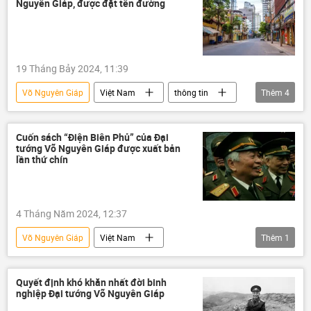
Nguyên Giáp, được đặt tên đường
19 Tháng Bảy 2024, 11:39
Võ Nguyên Giáp
Việt Nam
thông tin
Thêm
4
giáo sư
cách mạng
Khoa học
Nhà khoa học
Cuốn sách “Điện Biên Phủ” của Đại
tướng Võ Nguyên Giáp được xuất bản
lần thứ chín
4 Tháng Năm 2024, 12:37
Võ Nguyên Giáp
Việt Nam
Thêm
1
Điện Biên Phủ
sách
Quyết định khó khăn nhất đời binh
nghiệp Đại tướng Võ Nguyên Giáp