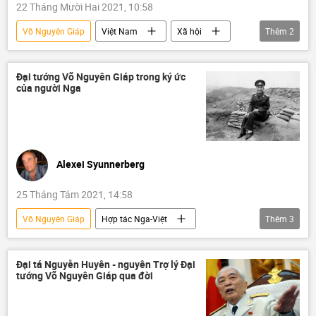
22 Tháng Mười Hai 2021, 10:58
Võ Nguyên Giáp
Việt Nam
Xã hội
Thêm
2
kỷ niệm
đại tướng
Đại tướng Võ Nguyên Giáp trong ký ức
của người Nga
Alexei Syunnerberg
25 Tháng Tám 2021, 14:58
Võ Nguyên Giáp
Hợp tác Nga-Việt
Thêm
3
Văn hóa
Xã hội
Vladimir Kolotov
Đại tá Nguyễn Huyên - nguyên Trợ lý Đại
tướng Võ Nguyên Giáp qua đời