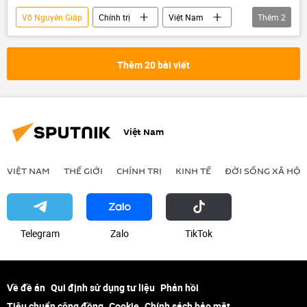
Võ Nguyên Giáp
Chính trị
Việt Nam
Thêm
2
Lê Đức Anh
Ngày Giải phóng miền Nam
Thêm 20 bài viết
Việt Nam
VIỆT NAM
THẾ GIỚI
CHÍNH TRỊ
KINH TẾ
ĐỜI SỐNG XÃ HỘI
Telegram
Zalo
ТikТоk
Về đề án
Qui định sử dụng tư liệu
Phản hồi
Tiêu chuẩn cộng đồng
Cookie
Chính sách bảo mật