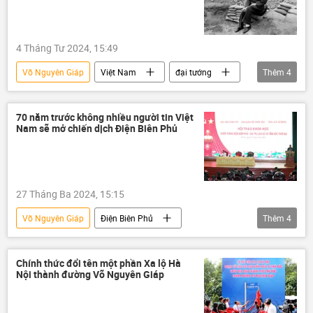
4 Tháng Tư 2024, 15:49
Võ Nguyên Giáp
Việt Nam
đại tướng
Thêm
4
Điện Biên Phủ
Quân sự
Quân đội Nhân dân Việt Nam
70 năm trước không nhiều người tin Việt
Nam sẽ mở chiến dịch Điện Biên Phủ
chiến tranh Việt Nam
27 Tháng Ba 2024, 15:15
Võ Nguyên Giáp
Điện Biên Phủ
Thêm
4
Việt Nam
Bộ Chính Trị VN
Pháp
Chính trị
Đảng Cộng sản Việt Nam
Chính thức đổi tên một phần Xa lộ Hà
Nội thành đường Võ Nguyên Giáp