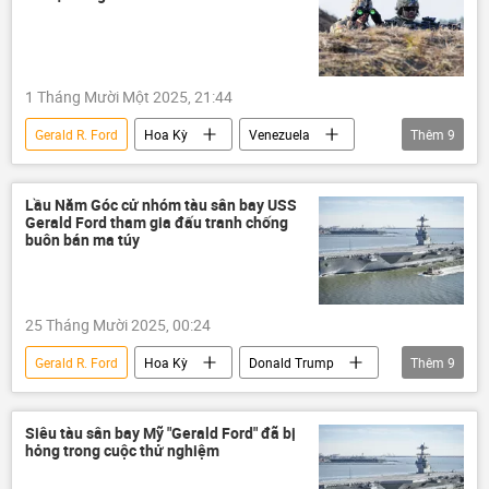
Lầu Năm Góc
châu Phi
1 Tháng Mười Một 2025, 21:44
Gerald R. Ford
Hoa Kỳ
Venezuela
Thêm
9
Donald Trump
thông tin
Thế giới
Báo chí thế giới
phương Tây
Lầu Năm Góc cử nhóm tàu sân bay USS
Gerald Ford tham gia đấu tranh chống
quân đội Mỹ
Lầu Năm Góc
buôn bán ma túy
ma túy
quân nhân
25 Tháng Mười 2025, 00:24
Gerald R. Ford
Hoa Kỳ
Donald Trump
Thêm
9
Thế giới
phương Tây
thông tin
Nam Mỹ
Lầu Năm Góc
Siêu tàu sân bay Mỹ "Gerald Ford" đã bị
hỏng trong cuộc thử nghiệm
Bộ Quốc phòng Hoa Kỳ
ma túy