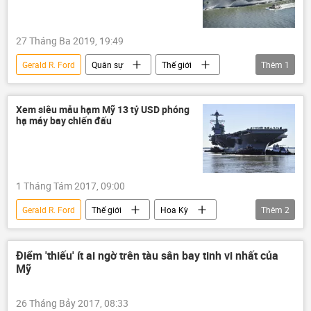
tàu sân bay
Colombia
27 Tháng Ba 2019, 19:49
Gerald R. Ford
Quân sự
Thế giới
Thêm
1
Hoa Kỳ
Xem siêu mẫu hạm Mỹ 13 tỷ USD phóng
hạ máy bay chiến đấu
1 Tháng Tám 2017, 09:00
Gerald R. Ford
Thế giới
Hoa Kỳ
Thêm
2
Donald Trump
Quân đội Mỹ
Điểm 'thiếu' ít ai ngờ trên tàu sân bay tinh vi nhất của
Mỹ
26 Tháng Bảy 2017, 08:33