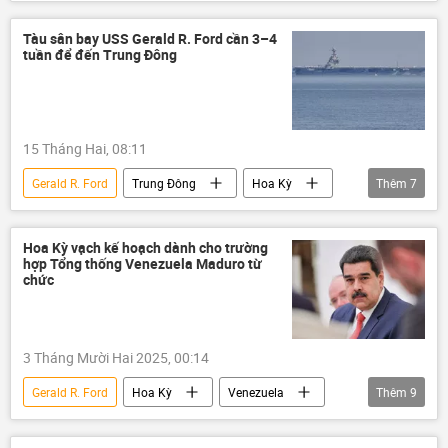
Leo thang căng thẳng giữa Israel và Iran
Xung đột Mỹ-Iran
thông tin
Tàu sân bay USS Gerald R. Ford cần 3–4
tuần để đến Trung Đông
xung đột quân sự
Thế giới
Báo chí thế giới
Trung Đông
tàu sân bay
Tehran
Washington
15 Tháng Hai, 08:11
Tel Aviv
Gerald R. Ford
Trung Đông
Hoa Kỳ
Thêm
7
Thế giới
Báo chí thế giới
Donald Trump
Iran
tàu sân bay
Hoa Kỳ vạch kế hoạch dành cho trường
hợp Tổng thống Venezuela Maduro từ
Tehran
Washington
chức
3 Tháng Mười Hai 2025, 00:14
Gerald R. Ford
Hoa Kỳ
Venezuela
Thêm
9
thông tin
Thế giới
phương Tây