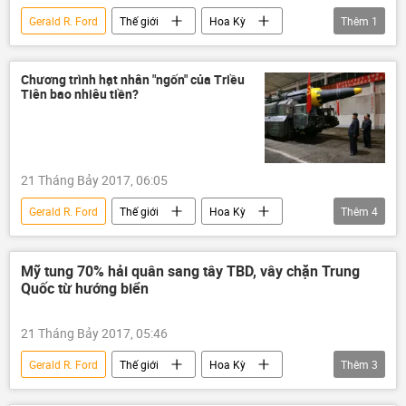
Gerald R. Ford
Thế giới
Hoa Kỳ
Thêm
1
Quân đội Mỹ
Chương trình hạt nhân "ngốn" của Triều
Tiên bao nhiêu tiền?
21 Tháng Bảy 2017, 06:05
Gerald R. Ford
Thế giới
Hoa Kỳ
Thêm
4
Châu Á
Kim Jong-un
phóng tên lửa
Hàn Quốc
Mỹ tung 70% hải quân sang tây TBD, vây chặn Trung
Quốc từ hướng biển
21 Tháng Bảy 2017, 05:46
Gerald R. Ford
Thế giới
Hoa Kỳ
Thêm
3
Châu Á
Trung Quốc
Quân đội Mỹ