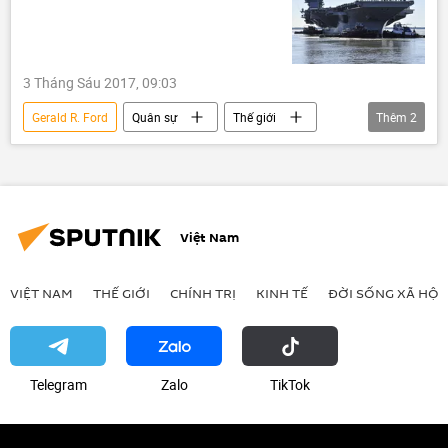
3 Tháng Sáu 2017, 09:03
Gerald R. Ford
Quân sự
Thế giới
Thêm
2
Quan điểm-Ý kiến
Việt Nam
Việt Nam
VIỆT NAM
THẾ GIỚI
CHÍNH TRỊ
KINH TẾ
ĐỜI SỐNG XÃ HỘI
Telegram
Zalo
ТikТоk