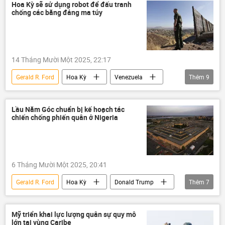
Nicolas Maduro
Chính trị
Hoa Kỳ sẽ sử dụng robot để đấu tranh
chống các băng đảng ma túy
Lầu Năm Góc
Washington
ma túy
Donald Trump
14 Tháng Mười Một 2025, 22:17
Gerald R. Ford
Hoa Kỳ
Venezuela
Thêm
9
thông tin
Thế giới
Báo chí thế giới
Mỹ Latinh
Bộ Quốc phòng Hoa Kỳ
Lầu Năm Góc chuẩn bị kế hoạch tác
chiến chống phiến quân ở Nigeria
Donald Trump
UAV
ma túy
robot
6 Tháng Mười Một 2025, 20:41
Gerald R. Ford
Hoa Kỳ
Donald Trump
Thêm
7
thông tin
Nigeria
Thế giới
Báo chí thế giới
phương Tây
Mỹ triển khai lực lượng quân sự quy mô
lớn tại vùng Caribe