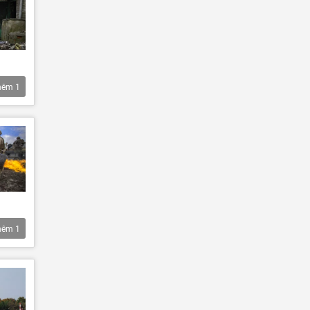
hêm
1
hêm
1