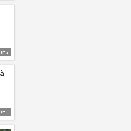
hêm
2
à
hêm
3