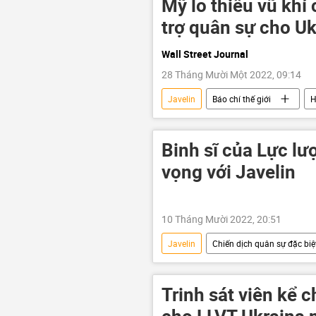
Mỹ lo thiếu vũ khí 
trợ quân sự cho Uk
Wall Street Journal
28 Tháng Mười Một 2022, 09:14
Javelin
Báo chí thế giới
H
Lầu Năm Góc
Quân sự
Binh sĩ của Lực lư
vọng với Javelin
10 Tháng Mười 2022, 20:51
Javelin
Chiến dịch quân sự đặc biệt
Quan điểm-Ý kiến
chuyên gia
Trinh sát viên kể 