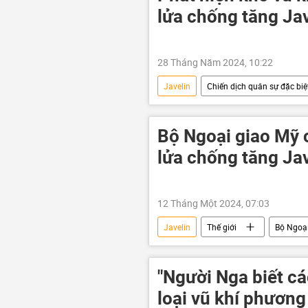
lửa chống tăng Ja
28 Tháng Năm 2024, 10:22
Javelin
Chiến dịch quân sự đặc biệt
Bộ Quốc phòng Nga
Bộ Ngoại giao Mỹ 
lửa chống tăng Ja
12 Tháng Một 2024, 07:03
Javelin
Thế giới
Bộ Ngoại
Hoa Kỳ
"Người Nga biết c
loại vũ khí phương