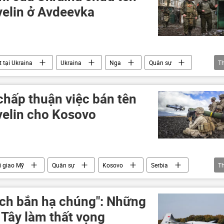
velin ở Avdeevka
 tại Ukraina
Ukraina
Nga
Quân sự
T
chấp thuận việc bán tên
velin cho Kosovo
 giao Mỹ
Quân sự
Kosovo
Serbia
T
ách bắn hạ chúng": Những
 Tây làm thất vọng