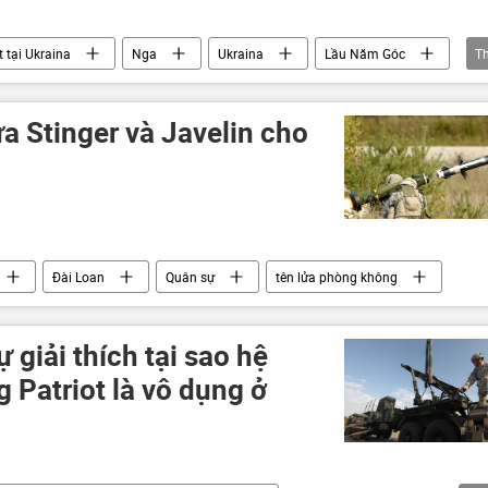
 tại Ukraina
Nga
Ukraina
Lầu Năm Góc
T
Thế giới
Cuộc khủng hoảng ở Ukraina
a Stinger và Javelin cho
Đài Loan
Quân sự
tên lửa phòng không
giải thích tại sao hệ
 Patriot là vô dụng ở