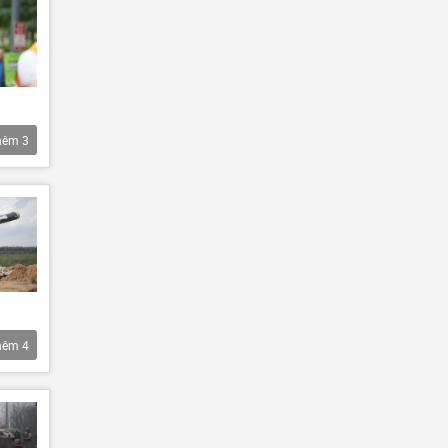
hêm
3
hêm
4