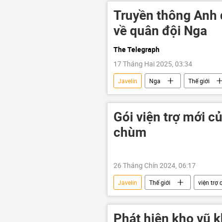
Truyền thông Anh 
về quân đội Nga
The Telegraph
17 Tháng Hai 2025, 03:34
Javelin
Nga
Thế giới
xung đột quân sự
thông tin
Quân đội Nga
Antony Blinke
Gói viện trợ mới 
chùm
26 Tháng Chín 2024, 06:17
Javelin
Thế giới
viện trợ
NATO
Quân sự
Joe
Phát hiện kho vũ k