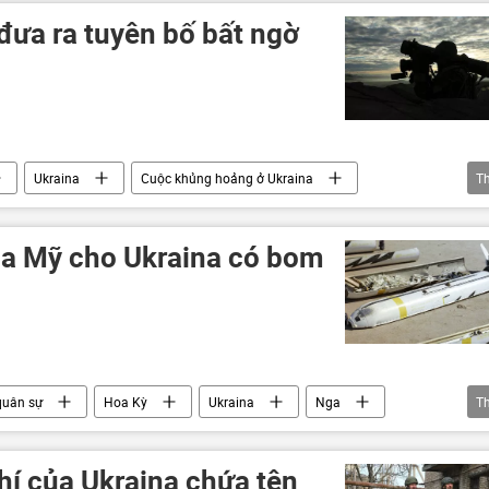
đưa ra tuyên bố bất ngờ
Ukraina
Cuộc khủng hoảng ở Ukraina
T
Quân sự
Báo chí thế giới
Anh
n
Chiến dịch quân sự đặc biệt tại Ukraina
của Mỹ cho Ukraina có bom
 quân sự
Hoa Kỳ
Ukraina
Nga
T
 Biden
hí của Ukraina chứa tên