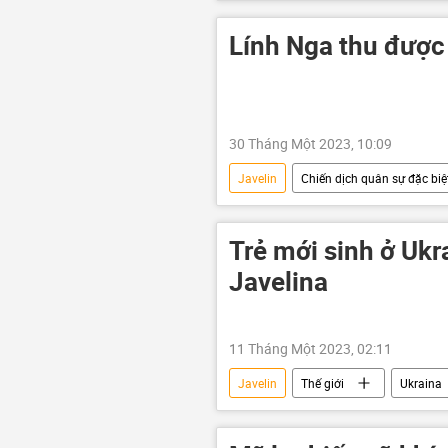
Chiến dịch quân sự đặc biệt tại Ukrain
Lính Nga thu được
30 Tháng Một 2023, 10:09
Javelin
Chiến dịch quân sự đặc biệt
Cuộc khủng hoảng ở Ukraina
Trẻ mới sinh ở Ukr
Javelina
11 Tháng Một 2023, 02:11
Javelin
Thế giới
Ukraina
Iskander
tên lửa Sarmat