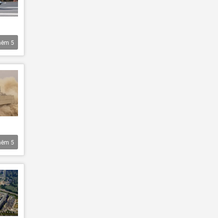
hêm
5
hêm
5