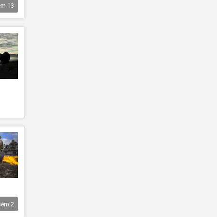
êm
13
hêm
2