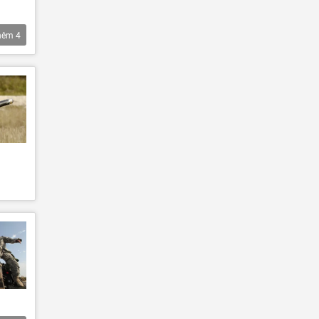
hêm
4