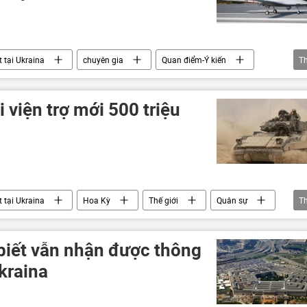
 tại Ukraina
chuyên gia
Quan điểm-Ý kiến
T
Quân sự
xung đột quân sự
viện trợ quân sự
 viện trợ mới 500 triệu
 tại Ukraina
Hoa Kỳ
Thế giới
Quân sự
T
hoảng ở Ukraina
Ukraina
HIMARS
iết vẫn nhận được thông
Ukraina