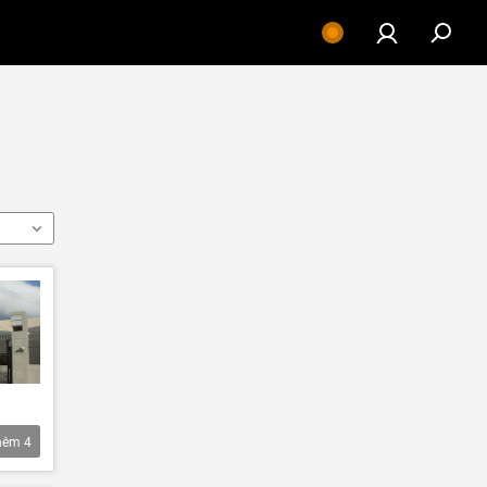
hêm
4