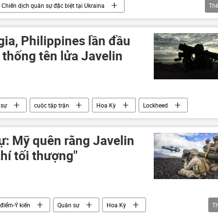
Chiến dịch quân sự đặc biệt tại Ukraina
Th
Ukraina
DNR
erson vào Nga
LNR
Donbass
Donetsk
ia, Philippines lần đầu
Vladimir Putin
Quân sự
ệ thống tên lửa Javelin
chuyên gia
 sự
cuộc tập trận
Hoa Kỳ
Lockheed
ự: Mỹ quên rằng Javelin
hí tối thượng"
điểm-Ý kiến
Quân sự
Hoa Kỳ
T