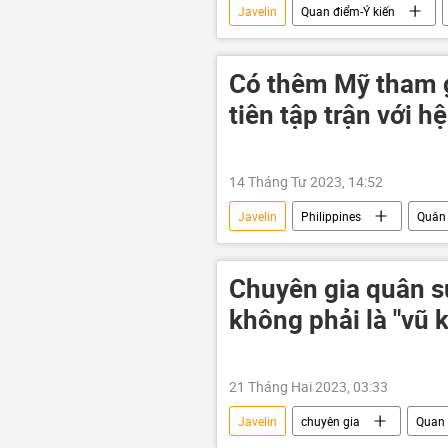
Javelin
Quan điểm-Ý kiến
Cuộc khủng hoảng ở Ukraina
Sáp nhập DNR, LNR, Zaporozhye và Kh
Có thêm Mỹ tham g
Nga
Vladimir Zelensky
tiên tập trận với h
Tổ hợp tên lửa phòng không "Patriot"
14 Tháng Tư 2023, 14:52
Javelin
Philippines
Quân
Chuyên gia quân s
không phải là "vũ k
21 Tháng Hai 2023, 03:33
Javelin
chuyên gia
Quan 