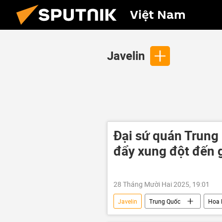
Việt Nam
Javelin
Đại sứ quán Trung
đẩy xung đột đến 
28 Tháng Mười Hai 2025, 19:01
Javelin
Trung Quốc
Hoa 
Thế giới
phương Tây