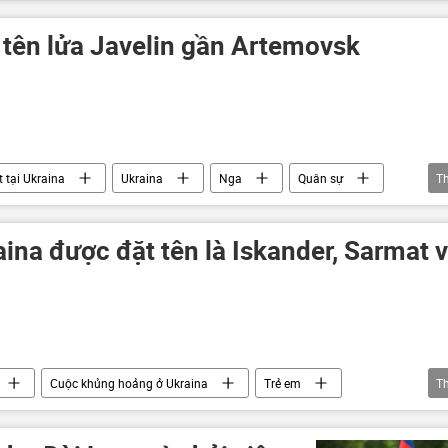
a
viện trợ quân sự
 tên lửa Javelin gần Artemovsk
 tại Ukraina
Ukraina
Nga
Quân sự
T
súng
aina được đặt tên là Iskander, Sarmat v
Cuộc khủng hoảng ở Ukraina
Trẻ em
T
Xã hội