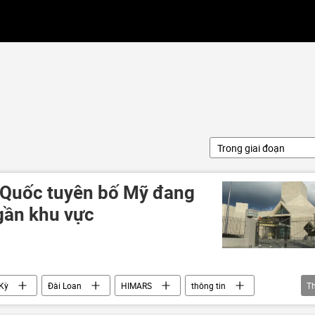
Trong giai đoạn
 Quốc tuyên bố Mỹ đang
gần khu vực
Kỳ
Đài Loan
HIMARS
thông tin
T
Bắc Kinh
Washington