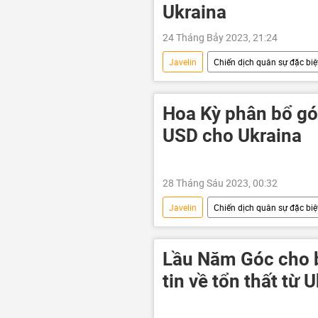
Ukraina
24 Tháng Bảy 2023, 21:24
Javelin
Chiến dịch quân sự đặc biệt
Cuộc khủng hoảng ở Ukraina
phương Tây
Hoa Kỳ phân bổ gói
USD cho Ukraina
28 Tháng Sáu 2023, 00:32
Javelin
Chiến dịch quân sự đặc biệt
viện trợ quân sự
Cuộc khủng 
Tổ hợp tên lửa phòng không "Patriot"
Lầu Năm Góc cho b
tin về tổn thất từ 