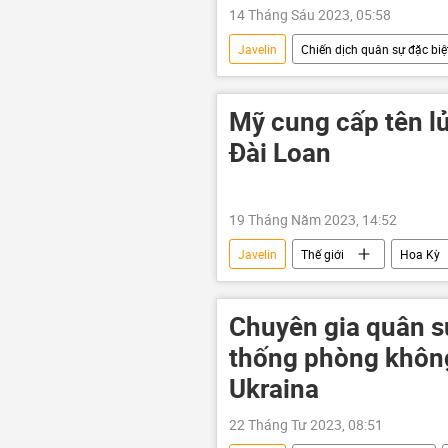
14 Tháng Sáu 2023, 05:58
Javelin
Chiến dịch quân sự đặc biệt
Hoa Kỳ
viện trợ quân sự
Mỹ cung cấp tên lử
Đài Loan
19 Tháng Năm 2023, 14:52
Javelin
Thế giới
Hoa Kỳ
Chuyên gia quân sự 
thống phòng không
Ukraina
22 Tháng Tư 2023, 08:51