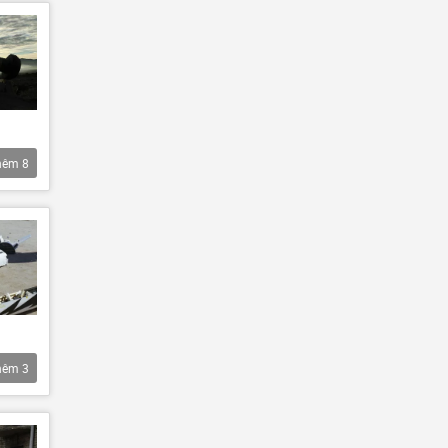
hêm
8
hêm
3