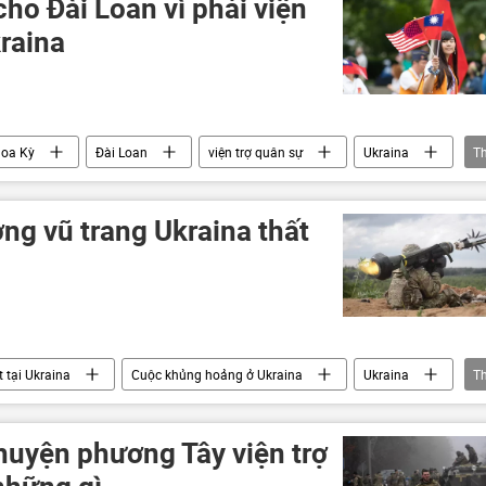
cho Đài Loan vì phải viện
raina
oa Kỳ
Đài Loan
viện trợ quân sự
Ukraina
T
Lockheed
ợng vũ trang Ukraina thất
 tại Ukraina
Cuộc khủng hoảng ở Ukraina
Ukraina
T
Thế giới
Nga
chuyện phương Tây viện trợ