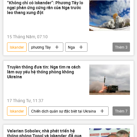
DNR
Oreshnik
Kinzhal
“Không chỉ có Iskander”: Phương Tây lo
ngại phản ứng cứng rắn của Nga trước
Chiến dịch quân sự đặc biệt tại Ukraina
leo thang xung đột
Thế giới
15 Tháng Năm, 07:10
Iskander
phương Tây
Nga
Thêm
3
Ukraina
Châu Âu
Quân sự
Truyền thông đưa tin: Nga tìm ra cách
làm suy yếu hệ thống phòng không
Ukraina
17 Tháng Tư, 11:37
Iskander
Chiến dịch quân sự đặc biệt tại Ukraina
Thêm
7
Thế giới
Ukraina
Nga
Quân sự
Valerian Sobolev, nhà phát triển hệ
thống phóng Topol và Iskander, đã qua