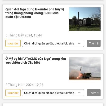
Nga
Quân đội Nga
Ukraina
Cuộc khủng hoảng ở Ukraina
Quân đội Nga dùng Iskander phá hủy vị
trí hệ thống phòng không S-300 của
xung đột quân sự
xung đột
quân đội Ukraina
Iskander-M
Thế giới
Quân sự
6 Tháng Bảy 2024, 13:44
Iskander
Chiến dịch quân sự đặc biệt tại Ukraina
Thêm
8
Nga
Ukraina
Cuộc khủng hoảng ở Ukraina
Iskander-M
Ở Mỹ sợ hãi "ATACMS của Nga" trong khu
vực chiến dịch đặc biệt
Thế giới
thông tin
Quân đội Nga
quân đội
2 Tháng Năm 2024, 12:26
Iskander
Chiến dịch quân sự đặc biệt tại Ukraina
Thêm
9
Ukraina
Nga
Quân sự