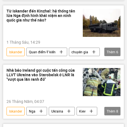
Donbass
DNR
Quân đội Ukraina
Thế giới
Liên Hợp Quốc
Từ Iskander đến Kinzhal: hệ thống tên
lửa Nga định hình khái niệm an ninh
vụ khủng bố
ICRC
Oreshnik
quốc gia như thế nào?
Kinzhal
Vladimir Putin
Bộ Quốc phòng Nga
Quân đội Nga
1 Tháng Sáu, 14:29
Lugansk
UAV
Zircon
Iskander
Quan điểm-Ý kiến
chuyên gia
Thêm
6
Quân sự
Nga
NATO
Oreshnik
Kinzhal
tên lửa
Nhà báo Ireland gọi cuộc tấn công của
LLVT Ukraina vào Starobelsk ở LNR là
"vượt qua lằn ranh đỏ"
26 Tháng Năm, 04:07
Iskander
Nga
Ukraina
Kiev
Thêm
8
Quân đội Ukraina
Donbass
LNR