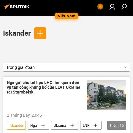
Việt Nam
Iskander
Trong giai đoạn
Nga gửi cho tài liệu LHQ liên quan đến
vụ tấn công khủng bố của LLVT Ukraina
tại Starobelsk
2 Tháng Bảy, 23:45
Iskander
Nga
Ukraina
LNR
Thêm
15