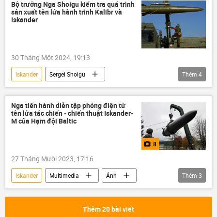
Thế giới
Hoa Kỳ
quân đội
Bộ trưởng Nga Shoigu kiểm tra quá trình
sản xuất tên lửa hành trình Kalibr và
viện trợ quân sự
Iskander
Cuộc khủng hoảng ở Ukraina
Quân đội Nga
30 Tháng Một 2024, 19:13
Iskander
Sergei Shoigu
Thêm
4
Bộ Quốc phòng Nga
Thế giới
Kalibr
Quân sự
Nga tiến hành diễn tập phóng điện tử
tên lửa tác chiến - chiến thuật Iskander-
M của Hạm đội Baltic
8
27 Tháng Mười 2023, 17:16
Iskander
Multimedia
Ảnh
Thêm
3
Quân sự
Nga
Hạm đội Baltic
Thêm 20 bài viết