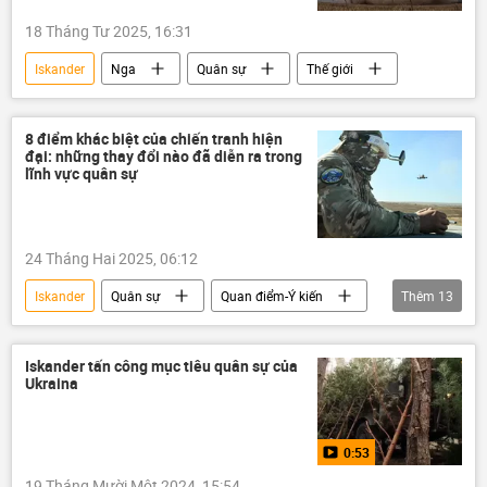
18 Tháng Tư 2025, 16:31
Iskander
Nga
Quân sự
Thế giới
8 điểm khác biệt của chiến tranh hiện
đại: những thay đổi nào đã diễn ra trong
lĩnh vực quân sự
24 Tháng Hai 2025, 06:12
Iskander
Quân sự
Quan điểm-Ý kiến
Thêm
13
Nga
Ukraina
Cuộc khủng hoảng ở Ukraina
Iskander tấn công mục tiêu quân sự của
Ukraina
xung đột quân sự
Thế giới
thông tin
0:53
Chiến dịch quân sự đặc biệt tại Ukraina
19 Tháng Mười Một 2024, 15:54