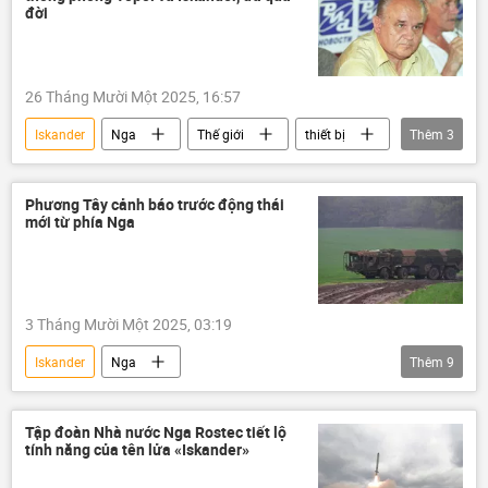
Tổ hợp tên lửa phòng không "Patriot"
đời
hệ thống phòng không
Báo chí thế giới
26 Tháng Mười Một 2025, 16:57
Iskander
Nga
Thế giới
thiết bị
Thêm
3
Thiết bị quân sự
Quân sự
Tổ hợp tên lửa dàn "Topol"
Phương Tây cảnh báo trước động thái
mới từ phía Nga
3 Tháng Mười Một 2025, 03:19
Iskander
Nga
Thêm
9
Chiến dịch quân sự đặc biệt tại Ukraina
Cuộc khủng hoảng ở Ukraina
Ukraina
Tập đoàn Nhà nước Nga Rostec tiết lộ
tính năng của tên lửa «Iskander»
Tên lửa "Iskander"
Thế giới