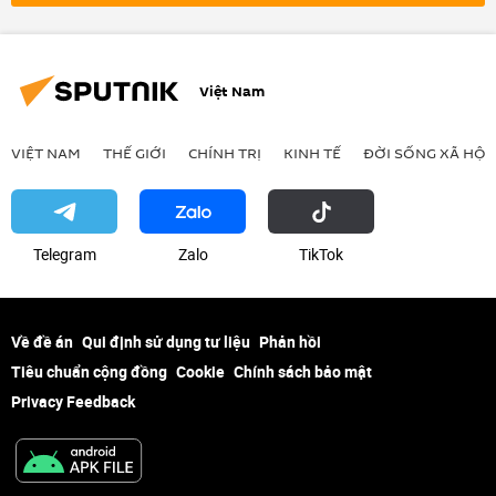
Việt Nam
VIỆT NAM
THẾ GIỚI
CHÍNH TRỊ
KINH TẾ
ĐỜI SỐNG XÃ HỘI
Telegram
Zalo
ТikТоk
Về đề án
Qui định sử dụng tư liệu
Phản hồi
Tiêu chuẩn cộng đồng
Cookie
Chính sách bảo mật
Privacy Feedback