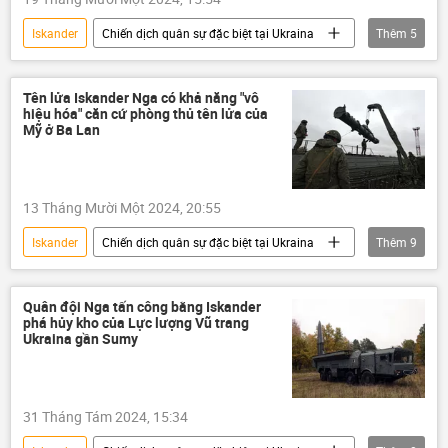
máy bay không người lái
UAV
Iskander
Chiến dịch quân sự đặc biệt tại Ukraina
Thêm
5
Kinzhal
Pantsir-S
Quân đội Nga
Video
Cuộc khủng hoảng ở Ukraina
chuyên gia
Ukraina
Bộ Quốc phòng Nga
Tên lửa Iskander Nga có khả năng "vô
hiệu hóa" căn cứ phòng thủ tên lửa của
Quân đội Nga
Mỹ ở Ba Lan
13 Tháng Mười Một 2024, 20:55
Iskander
Chiến dịch quân sự đặc biệt tại Ukraina
Thêm
9
Nga
Ba Lan
Thế giới
Cuộc khủng hoảng ở Ukraina
Ukraina
Quân đội Nga tấn công bằng Iskander
phá hủy kho của Lực lượng Vũ trang
NATO
sản xuất
Quân sự
Ukraina gần Sumy
Quan điểm-Ý kiến
31 Tháng Tám 2024, 15:34