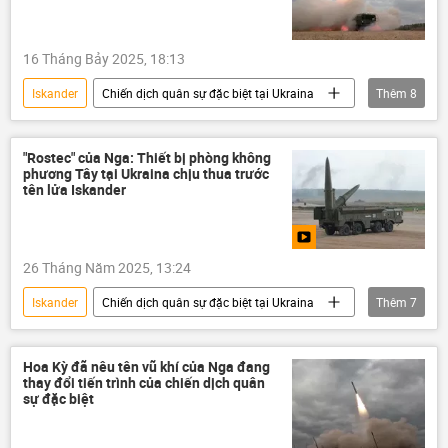
Báo chí thế giới
phương Tây
Tổ hợp tên lửa phòng không "Patriot"
16 Tháng Bảy 2025, 18:13
Iskander-M
Iskander
Chiến dịch quân sự đặc biệt tại Ukraina
Thêm
8
tập đoàn nhà nước
Nga
NATO
Thế giới
"Rostec"
Sputnik
"Rostec" của Nga: Thiết bị phòng không
phương Tây tại Ukraina chịu thua trước
Quân sự
Ukraina
tên lửa Iskander
26 Tháng Năm 2025, 13:24
Iskander
Chiến dịch quân sự đặc biệt tại Ukraina
Thêm
7
Nga
Cuộc khủng hoảng ở Ukraina
Ukraina
xung đột quân sự
Hoa Kỳ đã nêu tên vũ khí của Nga đang
thay đổi tiến trình của chiến dịch quân
Thế giới
Quân sự
"Rostec"
sự đặc biệt