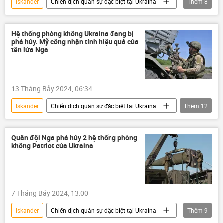
Iskander
Chiến dịch quân sự đặc biệt tại Ukraina
Thêm
8
Ukraina
Cuộc khủng hoảng ở Ukraina
lực lượng vũ trang
Nga
Hệ thống phòng không Ukraina đang bị
phá hủy. Mỹ công nhận tính hiệu quả của
Bộ Quốc phòng Nga
xung đột quân sự
tên lửa Nga
Quân sự
Thế giới
13 Tháng Bảy 2024, 06:34
Iskander
Chiến dịch quân sự đặc biệt tại Ukraina
Thêm
12
Nga
Bộ Quốc phòng Nga
Quân đội Nga
Ukraina
Quân đội Nga phá hủy 2 hệ thống phòng
không Patriot của Ukraina
Cuộc khủng hoảng ở Ukraina
xung đột quân sự
xung đột
Thế giới
thông tin
Quân sự
7 Tháng Bảy 2024, 13:00
Iskander-M
Báo chí thế giới
Iskander
Chiến dịch quân sự đặc biệt tại Ukraina
Thêm
9