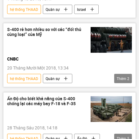
hệ thống THAAD
Quân sự
Israel
S-400 rẻ hơn nhiều so với các “đối thủ
cùng loại” của Mỹ
CNBC
20 Tháng Mười Một 2018, 13:34
hệ thống THAAD
Quân sự
Thêm
2
Liên bang Nga
S-400
Hoa Kỳ
Ấn Độ cho biết khả năng của S-400
chống lại các máy bay F-18 và F-35
28 Tháng Sáu 2018, 14:18
hệ thống THAAD
Quân sự
Ấn Độ
Thêm
5