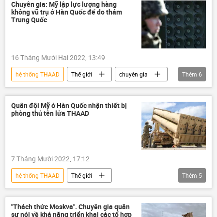
S-500
Quân sự
Chuyên gia: Mỹ lập lực lượng hàng
không vũ trụ ở Hàn Quốc để do thám
Trung Quốc
16 Tháng Mười Hai 2022, 13:49
hệ thống THAAD
Thế giới
chuyên gia
Thêm
6
Quan điểm-Ý kiến
Hàn Quốc
Bắc Triều Tiên
Trung Quốc
Quân đội Mỹ ở Hàn Quốc nhận thiết bị
phòng thủ tên lửa THAAD
xung đột
Quân sự
7 Tháng Mười 2022, 17:12
hệ thống THAAD
Thế giới
Thêm
5
Báo chí thế giới
Hoa Kỳ
Hàn Quốc
Quân sự
Bắc Triều Tiên
"Thách thức Moskva". Chuyên gia quân
sự nói về khả năng triển khai các tổ hợp