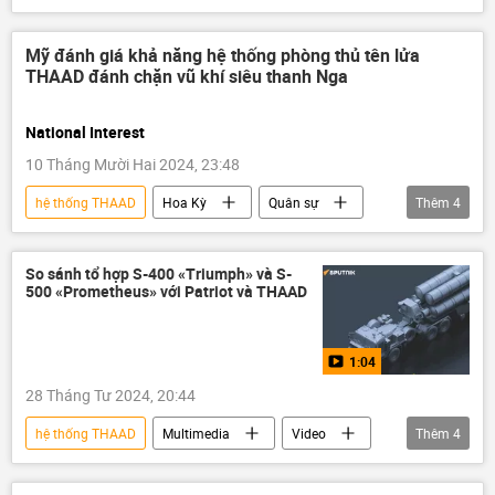
Hệ thống phòng thủ tên lửa
Tổ hợp tên lửa phòng không "Patriot"
S-400
Mỹ đánh giá khả năng hệ thống phòng thủ tên lửa
THAAD đánh chặn vũ khí siêu thanh Nga
Hongqi
quân đội
Quân sự
Nga
Hoa Kỳ
Trung Quốc
National Interest
10 Tháng Mười Hai 2024, 23:48
hệ thống THAAD
Hoa Kỳ
Quân sự
Thêm
4
Nga
Thế giới
Báo chí thế giới
chiến sự
So sánh tổ hợp S-400 «Triumph» và S-
500 «Prometheus» với Patriot và THAAD
1:04
28 Tháng Tư 2024, 20:44
hệ thống THAAD
Multimedia
Video
Thêm
4
S-400
Tổ hợp tên lửa phòng không "Patriot"