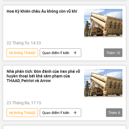
Lầu Năm Góc
Quân sự
tên lửa
Donald Trump
Iran
Hoa Kỳ khiến châu Âu không còn vũ khí
22 Tháng Tư, 14:33
hệ thống THAAD
Quan điểm-Ý kiến
Thêm
10
chuyên gia
Hoa Kỳ
Chính trị
Châu Âu
tên lửa
EU
Nhà phân tích: Đòn đánh của Iran phá vỡ
huyền thoại bất khả xâm phạm của
Tổ hợp tên lửa phòng không "Patriot"
THAAD, Patriot và Arrow
Vladimir Zelensky
Ukraina
Thế giới
23 Tháng Ba, 17:15
hệ thống THAAD
Quan điểm-Ý kiến
Thêm
8
chuyên gia
Hoa Kỳ
Iran