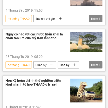
4 Tháng Sáu 2019, 15:53
hệ thống THAAD
Báo chí thế giới
Thêm
8
Quan điểm-Ý kiến
Quân sự
Hoa Kỳ
Thế giới
Nguy cơ nào với các nước triển khai lá
chắn tên lửa của Mỹ trên lãnh thổ
Tổ hợp tên lửa Avangard
tên lửa Sarmat
Tổ hợp tên lửa phòng không "Patriot"
Liên bang Nga
25 Tháng Tư 2019, 05:29
hệ thống THAAD
Quân sự
Hoa Kỳ
Thêm
1
Thế giới
Hoa Kỳ hoàn thành thử nghiệm triển
khai nhanh tổ hợp THAAD ở Israel
1 Tháng Tư 2019, 15:47