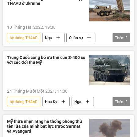
vũ khí hạt nhân
THAAD ở Ukraina
10 Tháng Hai 2022, 19:38
hệ thống THAAD
Nga
Quân sự
Thêm
2
Quan điểm-Ý kiến
Ukraina
Trung Quốc công bố ưu thế của S-400 so
với các đối thủ Mỹ
24 Tháng Mười Một 2021, 14:08
hệ thống THAAD
Hoa Kỳ
Nga
Thêm
2
S-400
Quân sự
Mỹ thừa nhận rằng hệ thống phòng thủ
tên lửa của mình bất lực trước Sarmat
và Avangard