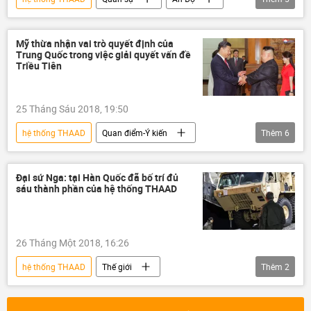
Liên bang Nga
NATO
S-400
F-18
F-35
Mỹ thừa nhận vai trò quyết định của
Trung Quốc trong việc giải quyết vấn đề
Triều Tiên
25 Tháng Sáu 2018, 19:50
hệ thống THAAD
Quan điểm-Ý kiến
Thêm
6
Trung Quốc
Hàn Quốc
bán đảo Triều Tiên
Kim Jong-un
Đại sứ Nga: tại Hàn Quốc đã bố trí đủ
sáu thành phần của hệ thống THAAD
Tập Cận Bình
James Mattis
26 Tháng Một 2018, 16:26
hệ thống THAAD
Thế giới
Thêm
2
Liên bang Nga
Aleksandr Timonin
Hàn Quốc