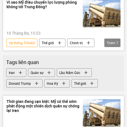
Chính trị
Thế giới
xung đột
Vì sao Mỹ điều chuyển lực lượng phòng
không tới Trung Đông?
Trung Đông
Israel
10 Tháng Ba, 15:53
hệ thống THAAD
Thế giới
Chính trị
Thêm
7
Báo chí thế giới
Hàn Quốc
Trung Đông
Ấn Độ - Thái Bình Dương
Tags liên quan
Hoa Kỳ
Iran
Iran
Quân sự
Lầu Năm Góc
Tổ hợp tên lửa phòng không "Patriot"
Donald Trump
Hoa Kỳ
Thế giới
Thời gian đang cạn kiệt: Mỹ có thể sớm
phát động một chiến dịch quân sự chống
lại Iran