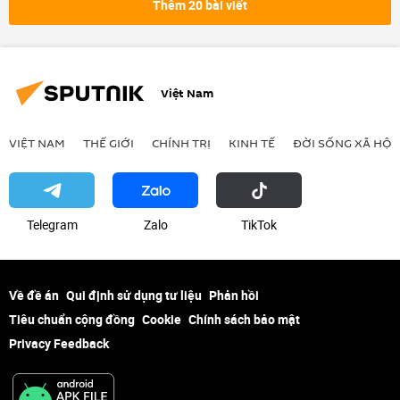
Thêm 20 bài viết
Việt Nam
VIỆT NAM
THẾ GIỚI
CHÍNH TRỊ
KINH TẾ
ĐỜI SỐNG XÃ HỘI
Telegram
Zalo
ТikТоk
Về đề án
Qui định sử dụng tư liệu
Phản hồi
Tiêu chuẩn cộng đồng
Cookie
Chính sách bảo mật
Privacy Feedback