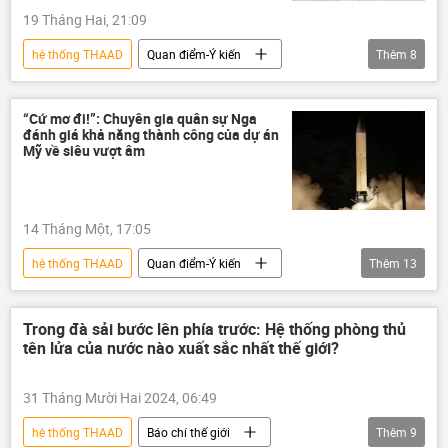
19 Tháng Hai, 21:09
hệ thống THAAD
Quan điểm-Ý kiến
Thêm
8
chuyên gia
Hoa Kỳ
Iran
Chính trị
Thế giới
F-35
“Cứ mơ đi!”: Chuyên gia quân sự Nga
đánh giá khả năng thành công của dự án
F-22
Tomahawk
Mỹ về siêu vượt âm
14 Tháng Một, 17:05
hệ thống THAAD
Quan điểm-Ý kiến
Thêm
13
chuyên gia
vũ khí siêu thanh
Hoa Kỳ
Nga
tên lửa
Trong đà sải bước lên phía trước: Hệ thống phòng thủ
tên lửa của nước nào xuất sắc nhất thế giới?
Oreshnik
Burevestnik
Kinzhal
S-400
S-300
S-500
31 Tháng Mười Hai 2024, 06:49
Vladimir Putin
hệ thống THAAD
Báo chí thế giới
Thêm
9
Tổ hợp tên lửa phòng không "Patriot"