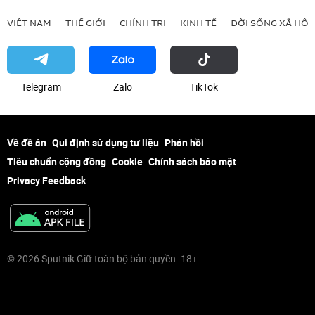
VIỆT NAM
THẾ GIỚI
CHÍNH TRỊ
KINH TẾ
ĐỜI SỐNG XÃ HỘI
Telegram
Zalo
ТikТоk
Về đề án
Qui định sử dụng tư liệu
Phản hồi
Tiêu chuẩn cộng đồng
Cookie
Chính sách bảo mật
Privacy Feedback
© 2026 Sputnik Giữ toàn bộ bản quyền. 18+