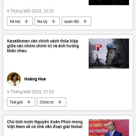
9 Tháng Một 2022, 22:22
Xã hội
Na Uy
quân đội
Kazakhstan cần chính sách thỏa hiệp
giữa các nhóm chính trị và ảnh hưởng
khác nhau
Hoàng Hoa
9 Tháng Một 2022, 21:02
Thế giới
Chính trị
Quan điểm-Ý kiến
Kazakhstan
Tổ chức hợp tác Thượng Hải (SCO)
CSTO
Chủ tịch nước Nguyễn Xuân Phúc mong
Việt Nam sẽ có nhà văn đoạt giải Nobel
Kassym-Zhomart Tokayev
Tác giả