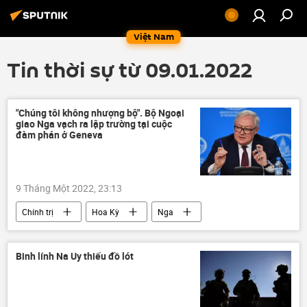
Việt Nam
Tin thời sự từ 09.01.2022
"Chúng tôi không nhượng bộ". Bộ Ngoại
giao Nga vạch ra lập trường tại cuộc
đàm phán ở Geneva
9 Tháng Một 2022, 23:13
Chính trị
Hoa Kỳ
Nga
NATO
Bộ Ngoại giao Nga
Sergei Ryabkov
Ukraina
Binh lính Na Uy thiếu đồ lót