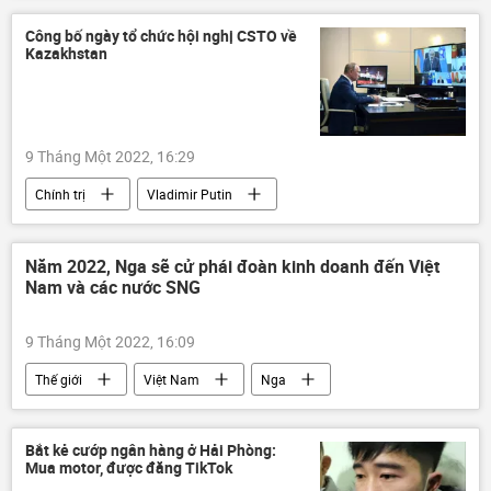
Công bố ngày tổ chức hội nghị CSTO về
Kazakhstan
9 Tháng Một 2022, 16:29
Chính trị
Vladimir Putin
Kazakhstan
Armenia
CSTO
Kassym-Zhomart Tokayev
Năm 2022, Nga sẽ cử phái đoàn kinh doanh đến Việt
Nam và các nước SNG
Bạo loạn ở Kazakhstan
9 Tháng Một 2022, 16:09
Thế giới
Việt Nam
Nga
Algeria
Kinh tế
Hợp tác Nga-Việt
SNG
Kinh doanh
Bắt kẻ cướp ngân hàng ở Hải Phòng:
Mua motor, được đăng TikTok