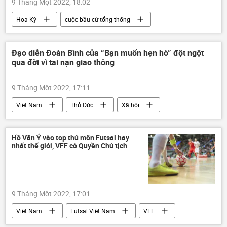
9 Tháng Một 2022, 18:02
Hoa Kỳ
cuộc bầu cử tổng thống
Mike Pompeo
Báo chí thế giới
Đạo diễn Đoàn Bình của “Bạn muốn hẹn hò” đột ngột
qua đời vì tai nạn giao thông
9 Tháng Một 2022, 17:11
Việt Nam
Thủ Đức
Xã hội
Thời sự
tai nạn giao thông
đạo diễn
Hồ Văn Ý vào top thủ môn Futsal hay
nhất thế giới, VFF có Quyền Chủ tịch
9 Tháng Một 2022, 17:01
Việt Nam
Futsal Việt Nam
VFF