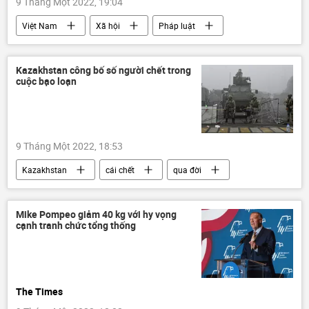
9 Tháng Một 2022, 19:04
Việt Nam
Xã hội
Pháp luật
Kazakhstan công bố số người chết trong
cuộc bạo loạn
9 Tháng Một 2022, 18:53
Kazakhstan
cái chết
qua đời
Bạo loạn ở Kazakhstan
cuộc biểu tình
Mike Pompeo giảm 40 kg với hy vọng
cạnh tranh chức tổng thống
The Times