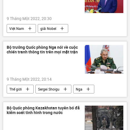
Bạo loạn ở Kazakhstan
cuộc biểu tình
9 Tháng Một 2022, 20:30
Việt Nam
giải Nobel
Nguyễn Xuân Phúc
Văn hóa
Bộ trưởng Quốc phòng Nga nói về cuộc
chiến tranh thông tin trên mọi mặt trận
9 Tháng Một 2022, 20:14
Thế giới
Sergei Shoigu
Nga
chiến tranh
Bộ Quốc phòng Nga
Bộ Quốc phòng Kazakhstan tuyên bố đã
kiểm soát tình hình trong nước