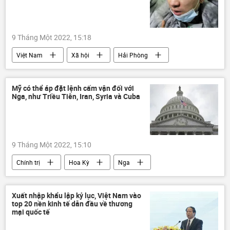
9 Tháng Một 2022, 15:18
Việt Nam
Xã hội
Hải Phòng
Vietcombank
Pháp luật
TikTok
Mỹ có thể áp đặt lệnh cấm vận đối với
Nga, như Triều Tiên, Iran, Syria và Cuba
9 Tháng Một 2022, 15:10
Chính trị
Hoa Kỳ
Nga
Syria
Iran
Cuba
Ukraina
Bắc Triều Tiên
lệnh cấm vận
Xuất nhập khẩu lập kỷ lục, Việt Nam vào
top 20 nền kinh tế dẫn đầu về thương
Báo chí thế giới
mại quốc tế