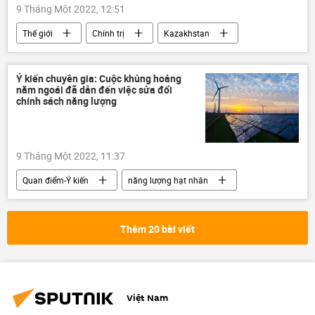
9 Tháng Một 2022, 12:51
Thế giới
Chính trị
Kazakhstan
Taliban
Kassym-Zhomart Tokayev
Bạo loạn ở Kazakhstan
cuộc biểu tình
Ý kiến chuyên gia: Cuộc khủng hoảng
năm ngoái đã dẫn đến việc sửa đổi
chính sách năng lượng
9 Tháng Một 2022, 11:37
Quan điểm-Ý kiến
năng lượng hạt nhân
khí đốt
năng lượng
Thêm 20 bài viết
Việt Nam