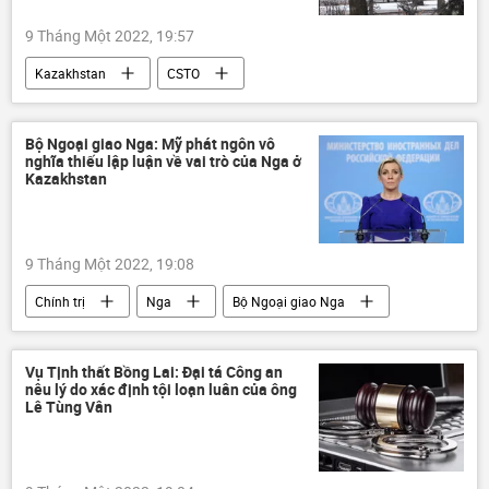
9 Tháng Một 2022, 19:57
Kazakhstan
CSTO
Kassym-Zhomart Tokayev
Bạo loạn ở Kazakhstan
Thế giới
Bộ Ngoại giao Nga: Mỹ phát ngôn vô
nghĩa thiếu lập luận về vai trò của Nga ở
Chính trị
cuộc biểu tình
Kazakhstan
9 Tháng Một 2022, 19:08
Chính trị
Nga
Bộ Ngoại giao Nga
Kazakhstan
Maria Zakharova
CSTO
Antony Blinken
Vụ Tịnh thất Bồng Lai: Đại tá Công an
nêu lý do xác định tội loạn luân của ông
Bạo loạn ở Kazakhstan
Lê Tùng Vân