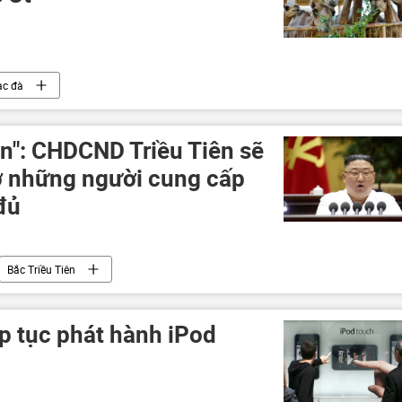
ạc đà
n": CHDCND Triều Tiên sẽ
ợ những người cung cấp
đủ
Bắc Triều Tiên
p tục phát hành iPod