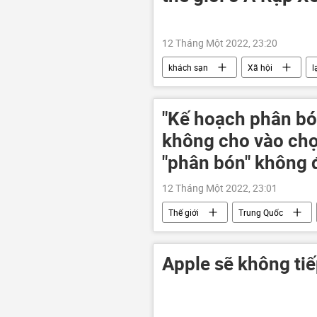
12 Tháng Một 2022, 23:20
khách sạn
Xã hội
l
"Kế hoạch phân bó
không cho vào ch
"phân bón" không 
12 Tháng Một 2022, 23:01
Thế giới
Trung Quốc
Apple sẽ không tiế