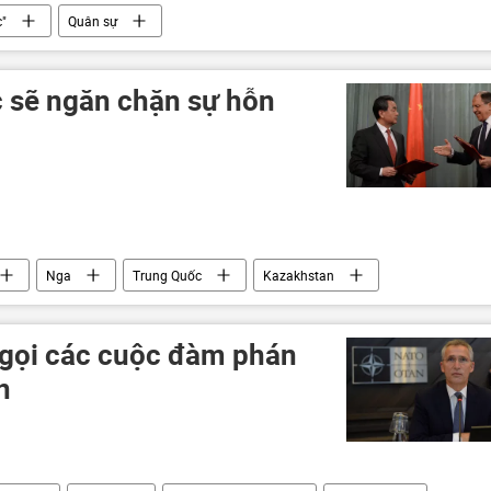
c"
Quân sự
 sẽ ngăn chặn sự hỗn
Nga
Trung Quốc
Kazakhstan
ey Lavrov
CSTO
Tác giả
 gọi các cuộc đàm phán
n