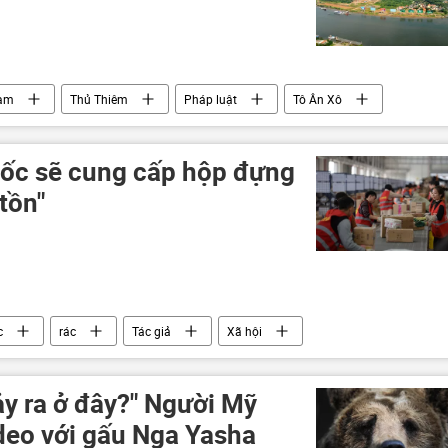
Nam
Thủ Thiêm
Pháp luật
Tô Ân Xô
ốc sẽ cung cấp hộp đựng
tồn"
c
rác
Tác giả
Xã hội
ảy ra ở đây?" Người Mỹ
ideo với gấu Nga Yasha