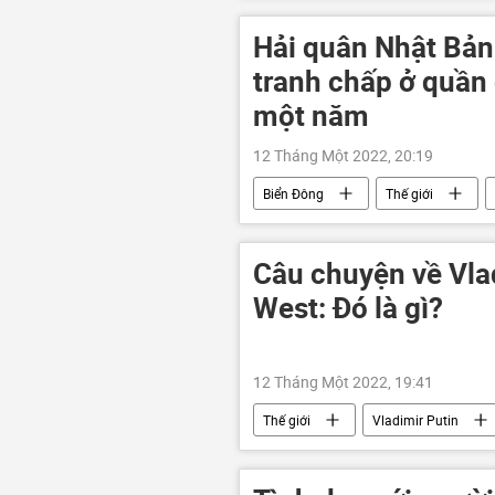
Hải quân Nhật Bản
tranh chấp ở quần 
một năm
12 Tháng Một 2022, 20:19
Biển Đông
Thế giới
Trường Sa
Hải quân Nhật Bả
Câu chuyện về Vla
West: Đó là gì?
12 Tháng Một 2022, 19:41
Thế giới
Vladimir Putin
Điện Kremlin