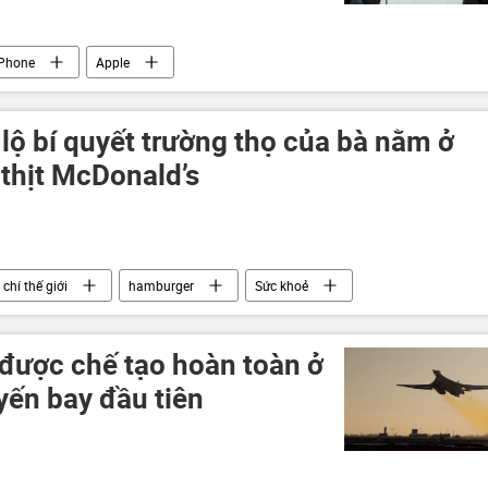
iPhone
Apple
t lộ bí quyết trường thọ của bà nằm ở
 thịt McDonald’s
chí thế giới
hamburger
Sức khoẻ
được chế tạo hoàn toàn ở
yến bay đầu tiên