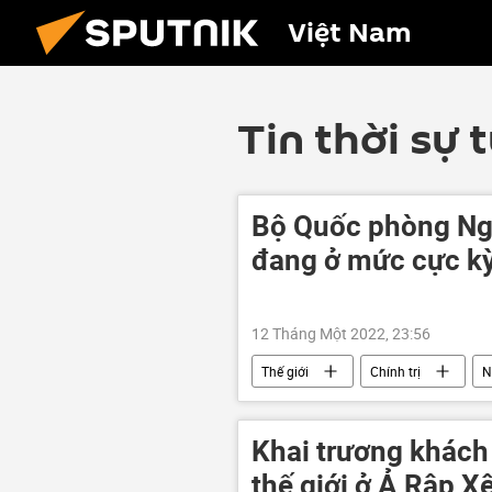
Việt Nam
Tin thời sự 
Bộ Quốc phòng Ng
đang ở mức cực kỳ
12 Tháng Một 2022, 23:56
Thế giới
Chính trị
N
Khai trương khách 
thế giới ở Ả Rập X