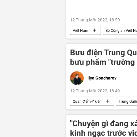
12 Tháng Một 2022, 18:50
Việt Nam
Bộ Công an Việt 
Bưu điện Trung Qu
bưu phẩm "trường 
Ilya Goncharov
12 Tháng Một 2022, 18:49
Quan điểm-Ý kiến
Trung Quố
"Chuyện gì đang x
kinh ngạc trước v