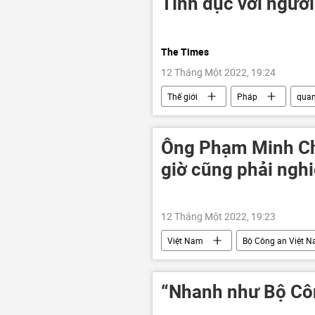
Tình dục với người
The Times
12 Tháng Một 2022, 19:24
Thế giới
Pháp
quan
Pháp luật
Ông Phạm Minh Chí
giờ cũng phải ngh
12 Tháng Một 2022, 19:23
Việt Nam
Bộ Công an Việt 
Chính trị
“Nhanh như Bộ Cô