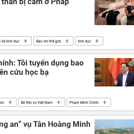
 thân bị cấm ở Pháp
 hệ tình dục
Báo chí thế giới
tình dục
nh: Tôi tuyển dụng bao
iên cứu học bạ
Nam
Bộ Nội vụ Việt Nam
Phạm Minh Chính
ng an” vụ Tân Hoàng Minh