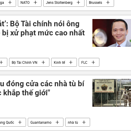
ga
NATO
Jens Stoltenberg
Brussels
’: Bộ Tài chính nói ông
 bị xử phạt mức cao nhất
Bộ Tài Chính VN
Kinh tế
FLC
u đóng cửa các nhà tù bí
 khắp thế giới"
ung Quốc
Guantanamo
nhà tù