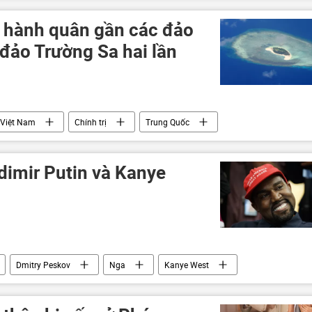
 hành quân gần các đảo
đảo Trường Sa hai lần
Việt Nam
Chính trị
Trung Quốc
n
dimir Putin và Kanye
Dmitry Peskov
Nga
Kanye West