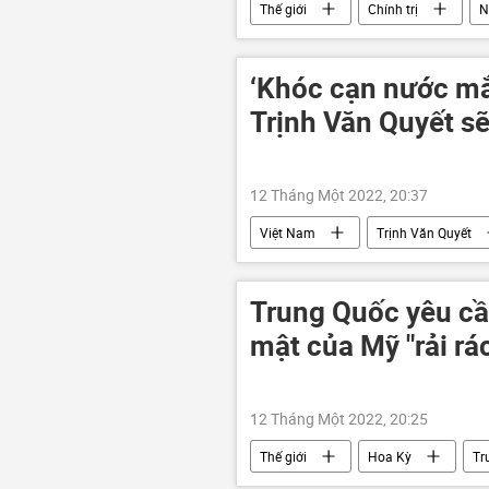
Thế giới
Chính trị
N
‘Khóc cạn nước mắt
Trịnh Văn Quyết sẽ
12 Tháng Một 2022, 20:37
Việt Nam
Trịnh Văn Quyết
Pháp luật
Tô Ân Xô
Trung Quốc yêu cầ
mật của Mỹ "rải rác
12 Tháng Một 2022, 20:25
Thế giới
Hoa Kỳ
Tr