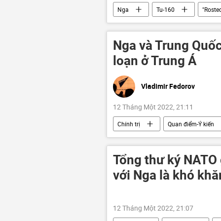
Nga
Tu-160
"Roste
Nga và Trung Quốc
loạn ở Trung Á
Vladimir Fedorov
12 Tháng Một 2022, 21:11
Chính trị
Quan điểm-Ý kiến
Bạo loạn ở Kazakhstan
Serg
Tổng thư ký NATO
với Nga là khó khă
12 Tháng Một 2022, 21:07