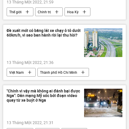
13 Tháng Một 2022, 21:59
Thế giới
Chính trị
Hoa Kỳ
Iran
Donald Trump
Xung đột Mỹ-Iran
Đề xuất mới có bằng lái xe chạy ô tô dưới
60km/h, vì sao ban hành rồi lại thu hồi?
13 Tháng Một 2022, 21:36
Việt Nam
Thành phố Hồ Chí Minh
Bộ Giao thông Vận tải
cao tốc
lái xe
giấy phép lái xe
"Chính vì vậy mà không ai đánh bại được
Nga": Dân mạng Mỹ sốc bởi đoạn video
quay từ xe buýt ở Nga
13 Tháng Một 2022, 21:31