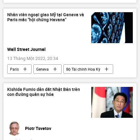
Bà Rịa-Vũng Tàu
Nhân viên ngoại giao Mỹ tại Geneva và
Paris mắc "hội chứng Havana"
Wall Street Journal
13 Tháng Một 2022, 20:34
Paris
Geneva
Bộ Tài chính Hoa Kỳ
Báo chí thế giới
Kishida Fumio dẫn dắt Nhật Bản trên
con đường quân sự hóa
Piotr Tsvetov