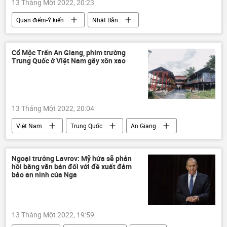
13 Tháng Một 2022, 20:23
Quan điểm-Ý kiến
Nhật Bản
Fumio Kishida
Tác giả
Chính trị
Cổ Mộc Trấn An Giang, phim trường
Trung Quốc ở Việt Nam gây xôn xao
13 Tháng Một 2022, 20:04
Việt Nam
Trung Quốc
An Giang
Xã hội
Văn hóa
Ngoại trưởng Lavrov: Mỹ hứa sẽ phản
hồi bằng văn bản đối với đề xuất đảm
bảo an ninh của Nga
13 Tháng Một 2022, 19:59