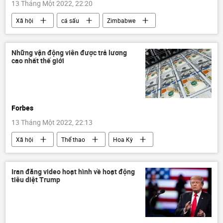
13 Tháng Một 2022, 22:20
Xã hội
cá sấu
Zimbabwe
Những vận động viên được trả lương
cao nhất thế giới
Forbes
13 Tháng Một 2022, 22:13
Xã hội
Thể thao
Hoa Kỳ
Nhật Bản
Báo chí thế giới
Iran đăng video hoạt hình về hoạt động
tiêu diệt Trump