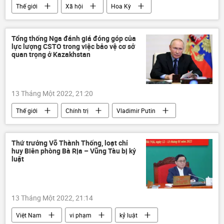
Thế giới
Xã hội
Hoa Kỳ
Nga
Tổng thống Nga đánh giá đóng góp của
lực lượng CSTO trong việc bảo vệ cơ sở
quan trọng ở Kazakhstan
13 Tháng Một 2022, 21:20
Thế giới
Chính trị
Vladimir Putin
Kazakhstan
CSTO
Bạo loạn ở Kazakhstan
Thứ trưởng Võ Thành Thống, loạt chỉ
huy Biên phòng Bà Rịa – Vũng Tàu bị kỷ
luật
13 Tháng Một 2022, 21:14
Việt Nam
vi phạm
kỷ luật