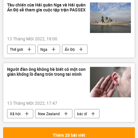
Trung Nguyên Coffee
Đặng Lê Nguyên Vũ
Tàu chiến của Hải quân Nga và Hải quân
Ấn Độ sẽ tham gia cuộc tập trận PASSEX
ly hôn
13 Tháng Một 2022, 18:00
Thế giới
Nga
Ấn Độ
Hải quân Nga
cuộc tập trận
Quân sự
Người đàn ông không hề biết có một con
gián khổng lồ đang trốn trong tai mình
13 Tháng Một 2022, 17:47
Xã hội
New Zealand
bác sĩ
con gián
Sức khoẻ
Thêm 20 bài viết