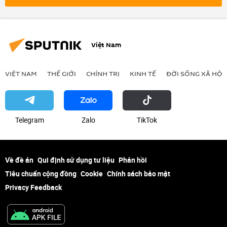
Việt Nam
VIỆT NAM
THẾ GIỚI
CHÍNH TRỊ
KINH TẾ
ĐỜI SỐNG XÃ HỘI
Telegram
Zalo
ТikТоk
Về đề án
Qui định sử dụng tư liệu
Phản hồi
Tiêu chuẩn cộng đồng
Cookie
Chính sách bảo mật
Privacy Feedback