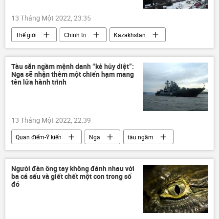
13 Tháng Một 2022, 23:35
Thế giới
Chính trị
Kazakhstan
Liên Xô
Bạo loạn ở Kazakhstan
Tàu săn ngầm mệnh danh “kẻ hủy diệt”:
Nga sẽ nhận thêm một chiến hạm mang
tên lửa hành trình
13 Tháng Một 2022, 22:39
Quan điểm-Ý kiến
Nga
tàu ngầm
Ka-27
Kalibr
Hải quân Nga
Người đàn ông tay không đánh nhau với
ba cá sấu và giết chết một con trong số
đó