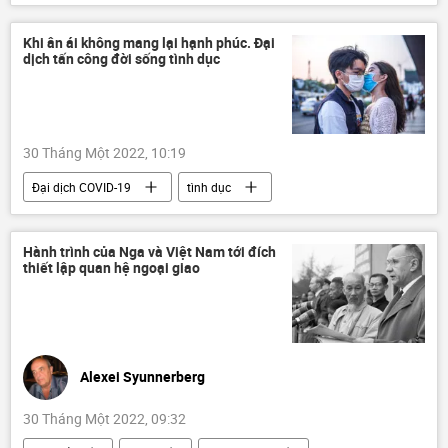
Su-27
MiG-29
Báo chí thế giới
Khi ân ái không mang lại hạnh phúc. Đại
dịch tấn công đời sống tình dục
30 Tháng Một 2022, 10:19
Đại dịch COVID-19
tình dục
Quan điểm-Ý kiến
Sex
Hành trình của Nga và Việt Nam tới đích
thiết lập quan hệ ngoại giao
Alexei Syunnerberg
30 Tháng Một 2022, 09:32