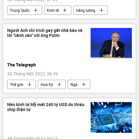
Trung Quốc
Kinh tế
năng lượng
than
năng lượng mặt trời
Tác giả
Người Anh chỉ trích gay gắt nhà báo về
lời "cảnh cáo" với ông Putin
The Telegraph
30 Tháng Một 2022, 06:39
Thế giới
Hoa Kỳ
Nga
xung đột
NATO
Báo chí thế giới
Nền kinh tế Mỹ mất 240 tỷ USD do thiếu
chip điện tử
30 Tháng Một 2022, 05:17