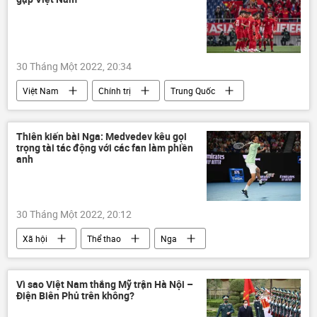
NATO
Tác giả
30 Tháng Một 2022, 20:34
Việt Nam
Chính trị
Trung Quốc
Thiên kiến bài Nga: Medvedev kêu gọi
trọng tài tác động với các fan làm phiền
anh
30 Tháng Một 2022, 20:12
Xã hội
Thể thao
Nga
quần vợt
Australia
Daniil Medvedev
Vì sao Việt Nam thắng Mỹ trận Hà Nội –
Điện Biên Phủ trên không?