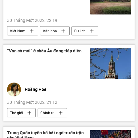
30 Tháng Một 2022, 22:19
Việt Nam
Văn hóa
Du lịch
Huế
“Ván cờ mới” ở châu Âu đang tiếp diễn
Hoàng Hoa
30 Tháng Một 2022, 21:12
Thế giới
Chính trị
Quan điểm-Ý kiến
Sergey Lavrov
Vladimir Putin
Hoa Kỳ
Nga
Trung Quốc tuyên bố bất ngờ trước trận
gặp Việt Nam