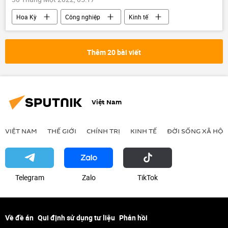
Hoa Kỳ
Công nghiệp
Kinh tế
chip điện tử
Thêm 20 bài viết
Việt Nam
VIỆT NAM
THẾ GIỚI
CHÍNH TRỊ
KINH TẾ
ĐỜI SỐNG XÃ HỘI
Telegram
Zalo
ТikТоk
Về đề án
Qui định sử dụng tư liệu
Phản hồi