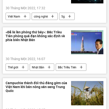
30 Tháng Một 2022, 17:32
Việt Nam
công nghệ
5g
«Đã là lần phóng thứ bảy»: Bắc Triều
Tiên phóng quả đạn không xác định về
phía biển Nhật Bản
30 Tháng Một 2022, 16:07
Thế giới
Nhật Bản
Bắc Triều Tiên
Quân sự
biển Nhật Bản
Moon Jae-in
Campuchia thành đối thủ đáng gờm của
Việt Nam khi bán nông sản sang Trung
Quốc