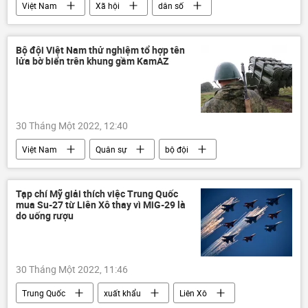
Việt Nam
Xã hội
dân số
Đảng Cộng sản Việt Nam
Bộ đội Việt Nam thử nghiệm tổ hợp tên
lửa bờ biển trên khung gầm KamAZ
30 Tháng Một 2022, 12:40
Việt Nam
Quân sự
bộ đội
Tạp chí Mỹ giải thích việc Trung Quốc
mua Su-27 từ Liên Xô thay vì MiG-29 là
do uống rượu
30 Tháng Một 2022, 11:46
Trung Quốc
xuất khẩu
Liên Xô