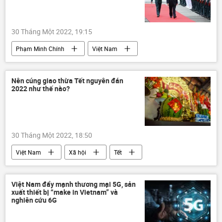
30 Tháng Một 2022, 19:15
Phạm Minh Chính
Việt Nam
Hoa Kỳ
Điện Biên Phủ
Nên cúng giao thừa Tết nguyên đán
2022 như thế nào?
30 Tháng Một 2022, 18:50
Việt Nam
Xã hội
Tết
võ cổ truyền
Tết Nguyên đán 2022
Việt Nam đẩy mạnh thương mại 5G, sản
xuất thiết bị “make in Vietnam” và
nghiên cứu 6G