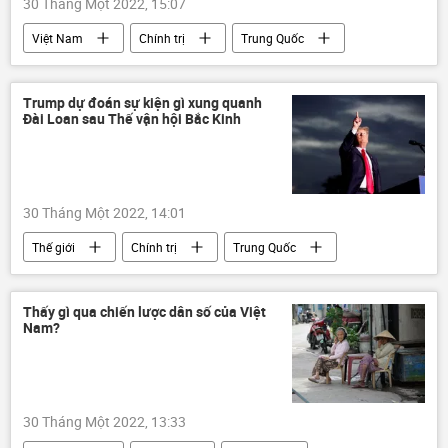
30 Tháng Một 2022, 15:07
Việt Nam
Chính trị
Trung Quốc
Campuchia
virus
Kinh tế
Vaccine
Trump dự đoán sự kiện gì xung quanh
Đài Loan sau Thế vận hội Bắc Kinh
30 Tháng Một 2022, 14:01
Thế giới
Chính trị
Trung Quốc
Đài Loan
Tập Cận Bình
Donald Trump
Thế vận hội Olympic 2022
Thấy gì qua chiến lược dân số của Việt
Nam?
Thế vận hội Olympic
30 Tháng Một 2022, 13:33