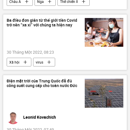
Châu Á
Nga
Thế chiến II
Liên Xô
Hồ Chí Minh
Châu Âu
Hợp tác Nga-Việt
Tác giả
Ba điều đơn giản từ thế giới tiền Covid
trở nên “xa xỉ” với chúng ta hiện nay
Quan điểm-Ý kiến
30 Tháng Một 2022, 08:23
Xã hội
virus
Điện mặt trời của Trung Quốc đã đủ
công suất cung cấp cho toàn nước Đức
Leonid Kovachich
30 Tháng Một 2022, 07:49