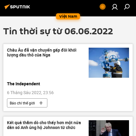
Việt Nam
Tin thời sự từ 06.06.2022
Châu Âu đã vận chuyển gấp đôi khối
lượng dầu thô của Nga
The Independent
6 Tháng Sáu 2022, 23:56
Báo chí thế giới
Các biện pháp trừng phạt chống Nga
Nga
Cuộc khủng hoảng ở Ukraina
dầu khí
Kết quả thăm dò cho thấy hơn một nửa
dân số Anh ủng hộ Johnson từ chức
Châu Âu
EU
Thế giới