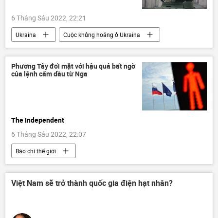
6 Tháng Sáu 2022, 22:21
Ukraina
Cuộc khủng hoảng ở Ukraina
Nga
Đức
Quân sự
lực lượng vũ trang
chuyên gia
Phương Tây đối mặt với hậu quả bất ngờ
của lệnh cấm dầu từ Nga
Chiến dịch quân sự đặc biệt tại Ukraina
Quan điểm-Ý kiến
The Independent
6 Tháng Sáu 2022, 22:07
Báo chí thế giới
Các biện pháp trừng phạt chống Nga
Cuộc khủng hoảng ở Ukraina
Ukraina
Việt Nam sẽ trở thành quốc gia điện hạt nhân?
Nga
EU