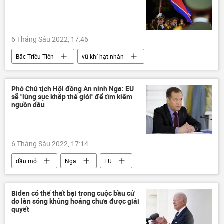
6 Tháng Sáu 2022, 17:46
Bắc Triều Tiên
vũ khí hạt nhân
thử nghiệm hạt nhân
Thế giới
IAEA
Phó Chủ tịch Hội đồng An ninh Nga: EU
sẽ "lùng sục khắp thế giới" để tìm kiếm
nguồn dầu
6 Tháng Sáu 2022, 17:14
dầu mỏ
Nga
EU
Các biện pháp trừng phạt chống Nga
Châu Âu
Liên minh châu Âu
Biden có thể thất bại trong cuộc bầu cử
do làn sóng khủng hoảng chưa được giải
Chính trị
Kinh tế
quyết