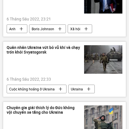
6 Tháng Sáu 2022, 23:21
Anh
Boris Johnson
Xã hội
Thăm dò ý kiến
Quân nhân Ukraina vứt bỏ vũ khí và chạy
trốn khỏi Svyatogorsk
6 Tháng Sáu 2022, 22:33
Cuộc khủng hoảng ở Ukraina
Ukraina
Nga
Quân sự
quân nhân
lực lượng vũ trang
Chuyên gia giải thích lý do Đức không
vội chuyển xe tăng cho Ukraina
Chiến dịch quân sự đặc biệt tại Ukraina
xung đột