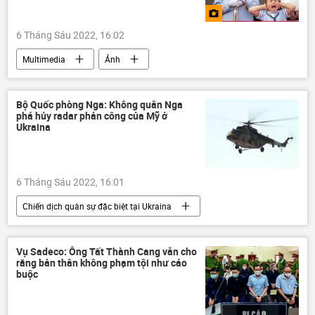
6 Tháng Sáu 2022, 16:02
Multimedia
Ảnh
Bộ Quốc phòng Nga: Không quân Nga
phá hủy radar phản công của Mỹ ở
Ukraina
6 Tháng Sáu 2022, 16:01
Chiến dịch quân sự đặc biệt tại Ukraina
Cuộc khủng hoảng ở Ukraina
Ukraina
Nga
Bộ Quốc phòng Nga
Quân sự
Vụ Sadeco: Ông Tất Thành Cang vẫn cho
rằng bản thân không phạm tội như cáo
LNR
DNR
Vladimir Putin
buộc