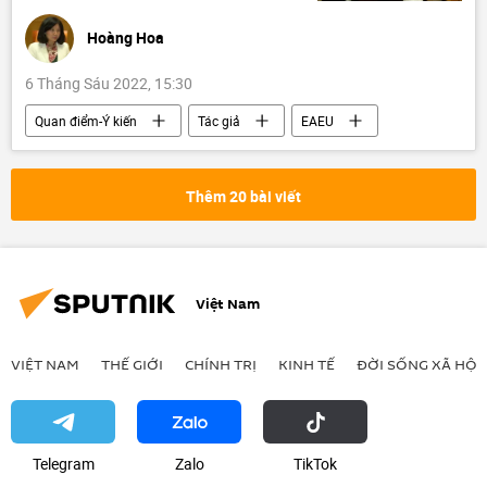
Hoàng Hoa
6 Tháng Sáu 2022, 15:30
Quan điểm-Ý kiến
Tác giả
EAEU
Thế giới
ASEAN
Chính trị
Việt Nam
Nga
Ấn Độ
Thêm 20 bài viết
Trung Quốc
Việt Nam
VIỆT NAM
THẾ GIỚI
CHÍNH TRỊ
KINH TẾ
ĐỜI SỐNG XÃ HỘI
Telegram
Zalo
ТikТоk