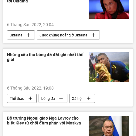
tới Ukraina
Trẻ em
mạng xã hội
Tác giả
6 Tháng Sáu 2022, 20:04
Ukraina
Cuộc khủng hoảng ở Ukraina
Quân sự
lực lượng vũ trang
Thiết bị quân sự
Tây Ban Nha
Những cầu thủ bóng đá đắt giá nhất thế
giới
6 Tháng Sáu 2022, 19:08
Thể thao
bóng đá
Xã hội
Thế giới
Kylian Mbappé
Bộ trưởng Ngoại giao Nga Lavrov cho
biết Kiev từ chối đàm phán với Moskva