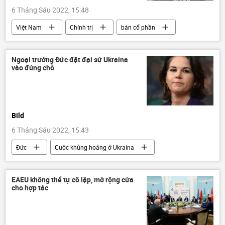
6 Tháng Sáu 2022, 15:48
Việt Nam
Chính trị
bán cổ phần
vi phạm
Сuộc chiến chống tham nhũng ở Việt Nam
Ngoại trưởng Đức đặt đại sứ Ukraina
vào đúng chỗ
Bild
6 Tháng Sáu 2022, 15:43
Đức
Cuộc khủng hoảng ở Ukraina
Ukraina
đại sứ
Chính trị
Báo chí thế giới
Annalena Baerbock
EAEU không thể tự cô lập, mở rộng cửa
cho hợp tác