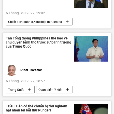
6 Tháng Sáu 2022, 19:02
Chiến dịch quân sự đặc biệt tại Ukraina
Cuộc khủng hoảng ở Ukraina
Ukraina
Sergey Lavrov
Nga
LNR
Tân Tổng thống Philippines thề bảo vệ
chủ quyền lãnh thổ trước sự bành trướng
DNR
Chính trị
của Trung Quốc
Piotr Tsvetov
6 Tháng Sáu 2022, 18:57
Trung Quốc
Quan điểm-Ý kiến
Tác giả
Philippines
Biển Đông
Thế giới
Triều Tiên có thể chuẩn bị thử nghiệm
hạt nhân tại bãi thử Pungeri