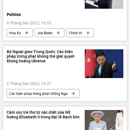
Politico
6 Tháng Sáu 2022, 16:55
Hoa Kỳ
Joe Biden
Chính trị
Thế giới
Báo chí thế giới
Bộ Ngoại giao Trung Quốc: Các biện
pháp trừng phạt không thể giải quyết
khủng hoảng Ukraina
6 Tháng Sáu 2022, 16:27
Các biện pháp trừng phạt chống Nga
Bộ Ngoại giao Trung Quốc
Trung Quốc
Chính trị
Nga
Cảm xúc trẻ thơ từ các chắt của Nữ
hoàng Elizabeth II trong Đại lễ Bạch kim