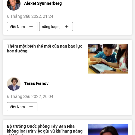
Alexei Syunnerberg
6 Tháng Sáu 2022, 21:24
Việt Nam
năng lượng
năng lượng hạt nhân
thiên nhiên
Tác giả
Quan điểm-Ý kiến
Ý kiến
Thêm một biến thể mới của nạn bạo lực
học đường
Taras Ivanov
6 Tháng Sáu 2022, 20:04
Việt Nam
Bộ Lao động - Thương binh và Xã hội
Bộ Giáo dục và Đào Tạo
Bộ trưởng Quốc phòng Tây Ban Nha
không loại trừ việc gửi vũ khí hạng nặng
Bộ Công an Việt Nam
học sinh