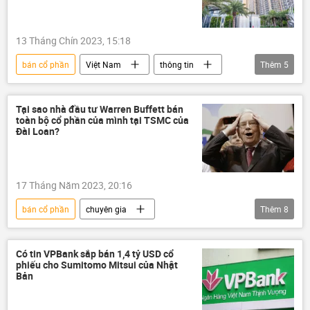
13 Tháng Chín 2023, 15:18
bán cổ phần
Việt Nam
thông tin
Thêm
5
tài sản
Tham ô tài sản
thất thoát
Сuộc chiến chống tham nhũng ở Việt Nam
Tại sao nhà đầu tư Warren Buffett bán
toàn bộ cổ phần của mình tại TSMC của
cổ phần hóa doanh nghiệp
Đài Loan?
17 Tháng Năm 2023, 20:16
bán cổ phần
chuyên gia
Thêm
8
Quan điểm-Ý kiến
công ty
Hoa Kỳ
Thế giới
Kinh tế
chip điện tử
Có tin VPBank sắp bán 1,4 tỷ USD cổ
phiếu cho Sumitomo Mitsui của Nhật
Đài Loan
Trung Quốc
Bản