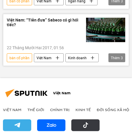
bán cổ phần
Việt Nam
ngân hàng
Thêm
3
Campuchia
Nhật Bản
tài chính
Việt Nam: “Tiễn đưa” Sabeco có gì hối
tiếc?
22 Tháng Mười Hai 2017, 01:56
bán cổ phần
Việt Nam
Kinh doanh
Thêm
3
Sabeco
Bộ Công Thương
Thai Bev
Việt Nam
VIỆT NAM
THẾ GIỚI
CHÍNH TRỊ
KINH TẾ
ĐỜI SỐNG XÃ HỘI