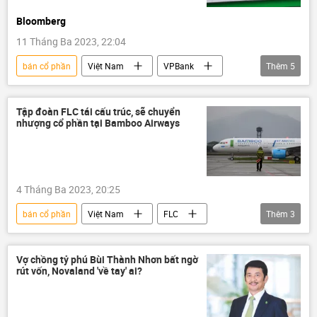
Bloomberg
11 Tháng Ba 2023, 22:04
bán cổ phần
Việt Nam
VPBank
Thêm
5
ngân hàng
Nhật Bản
Kinh tế
Thế giới
Báo chí thế giới
Tập đoàn FLC tái cấu trúc, sẽ chuyển
nhượng cổ phần tại Bamboo Airways
4 Tháng Ba 2023, 20:25
bán cổ phần
Việt Nam
FLC
Thêm
3
Bamboo Airways
công ty
Cục Hàng không Việt Nam
Vợ chồng tỷ phú Bùi Thành Nhơn bất ngờ
rút vốn, Novaland 'về tay' ai?