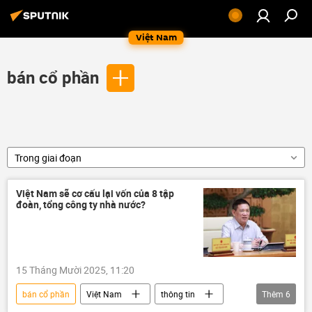
Việt Nam
bán cổ phần
Trong giai đoạn
Việt Nam sẽ cơ cấu lại vốn của 8 tập
đoàn, tổng công ty nhà nước?
15 Tháng Mười 2025, 11:20
bán cổ phần
Việt Nam
thông tin
Thêm
6