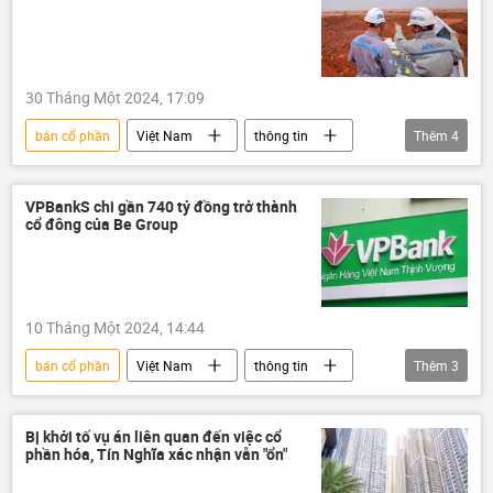
30 Tháng Một 2024, 17:09
bán cổ phần
Việt Nam
thông tin
Thêm
4
Cảng hàng không Việt Nam (ACV)
Bộ Tài Chính VN
doanh nghiệp
VPBankS chi gần 740 tỷ đồng trở thành
cổ đông của Be Group
thoái vốn
10 Tháng Một 2024, 14:44
bán cổ phần
Việt Nam
thông tin
Thêm
3
đầu tư
doanh nghiệp
VPBank
Bị khởi tố vụ án liên quan đến việc cổ
phần hóa, Tín Nghĩa xác nhận vẫn "ổn"