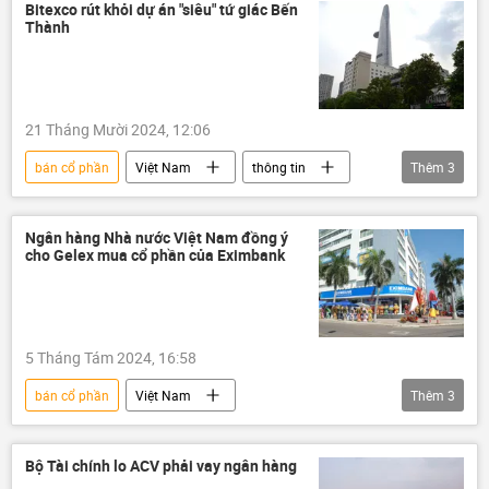
doanh nghiệp
Bitexco rút khỏi dự án "siêu" tứ giác Bến
Thành
21 Tháng Mười 2024, 12:06
bán cổ phần
Việt Nam
thông tin
Thêm
3
bất động sản
Kinh doanh
doanh nghiệp
Ngân hàng Nhà nước Việt Nam đồng ý
cho Gelex mua cổ phần của Eximbank
5 Tháng Tám 2024, 16:58
bán cổ phần
Việt Nam
Thêm
3
Ngân hàng Nhà nước VN
Eximbank
Kinh tế
Bộ Tài chính lo ACV phải vay ngân hàng