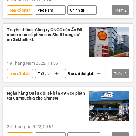
bán cổ phần
Việt Nam
Chính trị
Thêm
2
vi phạm
Сuộc chiến chống tham nhũng ở Việt Nam
Truyền thông: Công ty ONGC của Ấn Độ
muốn mua cổ phần của Shell trong dự
án Sakhalin-2
19 Tháng Năm 2022, 14:55
bán cổ phần
Thế giới
Báo chí thế giới
Thêm
5
Nga
Ấn Độ
khí đốt
Cuộc khủng hoảng ở Ukraina
Ngân hàng Quân đội sẽ bán 49% cổ phần
tại Campuchia cho Shinsei
Các biện pháp trừng phạt chống Nga
24 Tháng Tư 2022, 20:51