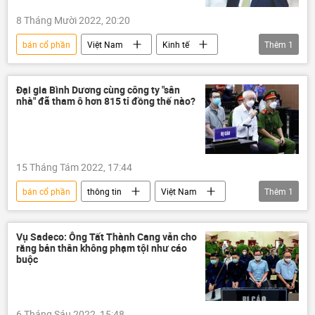
8 Tháng Mười 2022, 20:20
bán cổ phần
Việt Nam
Kinh tế
Thêm
1
Bùi Thành Nhơn
Đại gia Bình Dương cùng công ty "sân
nhà" đã tham ô hơn 815 tỉ đồng thế nào?
15 Tháng Tám 2022, 17:44
bán cổ phần
thông tin
Việt Nam
Thêm
1
Сuộc chiến chống tham nhũng ở Việt Nam
Vụ Sadeco: Ông Tất Thành Cang vẫn cho
rằng bản thân không phạm tội như cáo
buộc
6 Tháng Sáu 2022, 15:48