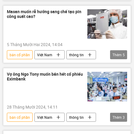
Hồ Đức Phớc
Thủ tướng
Chính phủ
doanh nghiệp
Masan muốn rẽ hướng sang chế tạo pin
công suất cao?
Kinh doanh
cổ phần hóa doanh nghiệp
5 Tháng Mười Hai 2024, 14:04
bán cổ phần
Việt Nam
thông tin
Thêm
5
Masan Group
doanh nghiệp
cổ phần hóa doanh nghiệp
tài chính
Vợ ông Ngo Tony muốn bán hết cổ phiếu
Eximbank
Kinh tế
28 Tháng Mười 2024, 14:11
bán cổ phần
Việt Nam
thông tin
Thêm
3
ngân hàng
cổ phiếu