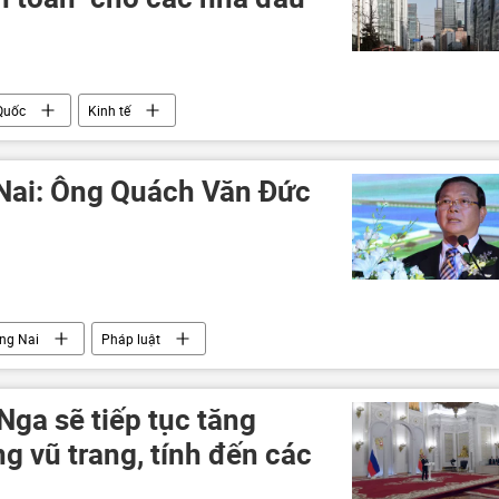
Quốc
Kinh tế
ịch COVID-19
công ty
Kinh doanh
 Nai: Ông Quách Văn Đức
ng Nai
Pháp luật
Nga sẽ tiếp tục tăng
g vũ trang, tính đến các