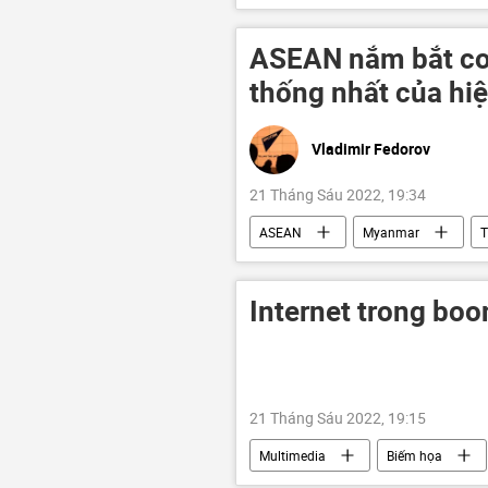
lực lượng vũ trang
ASEAN nắm bắt cơ 
thống nhất của hiệ
Vladimir Fedorov
21 Tháng Sáu 2022, 19:34
ASEAN
Myanmar
T
chuyên gia
Tác giả
Internet trong bo
21 Tháng Sáu 2022, 19:15
Multimedia
Biếm họa