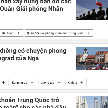
 Loan xây dựng bản đồ các
 Quân Giải phóng Nhân
Đài Loan
Quân đội Giải phóng Nhân dân Trung Quốc
căn cứ quân sự
: không có chuyện phong
ingrad của Nga
Kaliningrad
phong tỏa
Kinh tế
ở Ukraina
Các biện pháp trừng phạt chống Nga
khoán Trung Quốc trở
an toàn" cho các nhà đầu