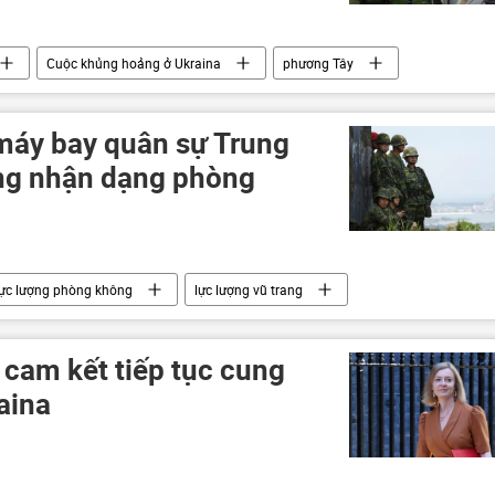
Cuộc khủng hoảng ở Ukraina
phương Tây
Báo chí thế giới
máy bay quân sự Trung
ng nhận dạng phòng
lực lượng phòng không
lực lượng vũ trang
 cam kết tiếp tục cung
aina