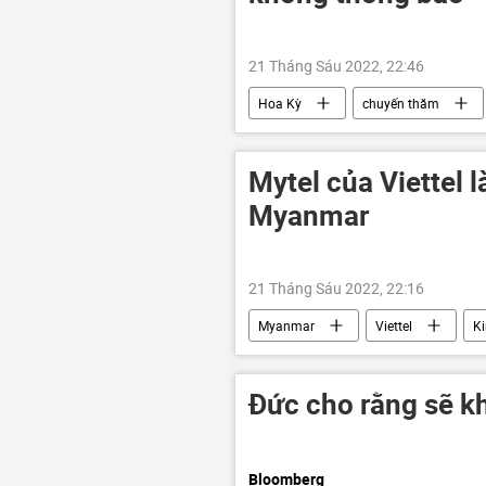
21 Tháng Sáu 2022, 22:46
Hoa Kỳ
chuyến thăm
Chiến dịch quân sự đặc biệt tại Ukrain
Mytel của Viettel 
Myanmar
21 Tháng Sáu 2022, 22:16
Myanmar
Viettel
K
Đức cho rằng sẽ k
Bloomberg