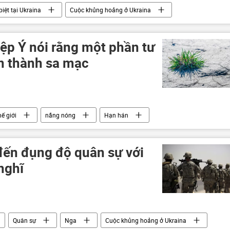
iệt tại Ukraina
Cuộc khủng hoảng ở Ukraina
Quân sự
Chính trị
ệp Ý nói rằng một phần tư
n thành sa mạc
ế giới
nắng nóng
Hạn hán
đến đụng độ quân sự với
nghĩ
Quân sự
Nga
Cuộc khủng hoảng ở Ukraina