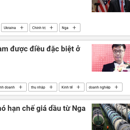
Ukraina
Chính trị
Nga
a
làm được điều đặc biệt ở
inh doanh
thu nhập
Kinh tế
doanh nghiệp
hó hạn chế giá dầu từ Nga