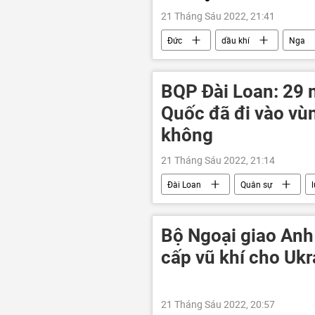
21 Tháng Sáu 2022, 21:41
Đức
dầu khí
Nga
Các biện pháp trừng phạt chống Nga
BQP Đài Loan: 29 
Quốc đã đi vào vù
không
21 Tháng Sáu 2022, 21:14
Đài Loan
Quân sự
Trung Quốc
Thế giới
Bộ Ngoại giao Anh
cấp vũ khí cho Ukr
21 Tháng Sáu 2022, 20:57