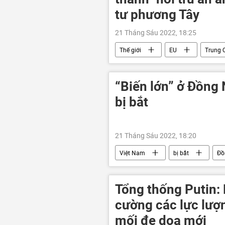
tư phương Tây
21 Tháng Sáu 2022, 18:25
Thế giới
EU
Trung 
Ảnh hưởng về kinh tế-xã hội của đại d
“Biến lớn” ở Đồng
bị bắt
21 Tháng Sáu 2022, 18:20
Việt Nam
bị bắt
Đồ
Tổng thống Putin: 
cường các lực lượn
mối đe dọa mới