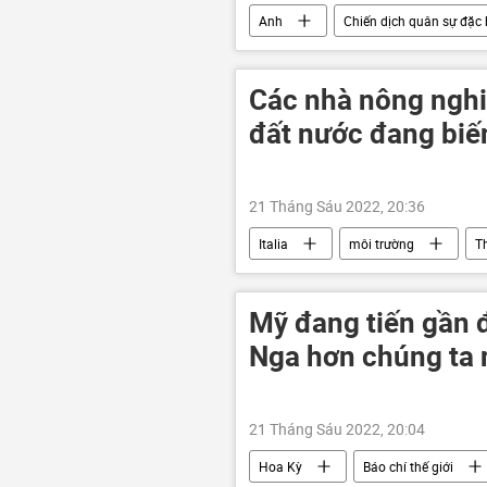
Anh
Chiến dịch quân sự đặc b
Ukraina
viện trợ quân sự
Các nhà nông nghi
đất nước đang biế
21 Tháng Sáu 2022, 20:36
Italia
môi trường
Th
Mỹ đang tiến gần 
Nga hơn chúng ta 
21 Tháng Sáu 2022, 20:04
Hoa Kỳ
Báo chí thế giới