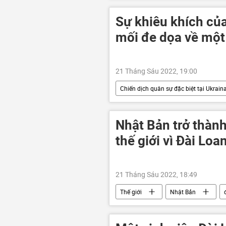
Sự khiêu khích của
mối đe dọa về một
21 Tháng Sáu 2022, 19:00
Chiến dịch quân sự đặc biệt tại Ukrain
Cuộc khủng hoảng ở Ukraina
Nhật Bản trở thàn
thế giới vì Đài Loa
21 Tháng Sáu 2022, 18:49
Thế giới
Nhật Bản
Bắc Triều Tiên
Trung Quốc