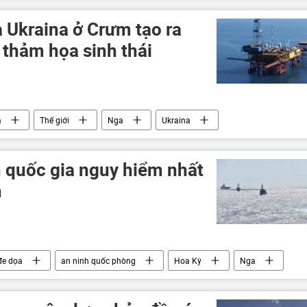
 Ukraina ở Crưm tạo ra
 thảm họa sinh thái
a
Thế giới
Nga
Ukraina
Quân sự
xung đột quân sự
LNR
DNR
h quốc gia nguy hiểm nhất
n
đe dọa
an ninh quốc phòng
Hoa Kỳ
Nga
Quân sự
Báo chí thế giới