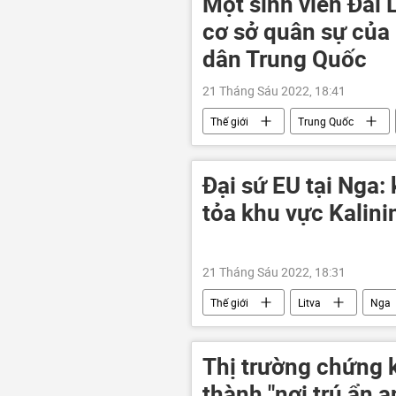
Một sinh viên Đài
cơ sở quân sự của
dân Trung Quốc
21 Tháng Sáu 2022, 18:41
Thế giới
Trung Quốc
Quân sự
sinh viên
Đại sứ EU tại Nga
tỏa khu vực Kalin
21 Tháng Sáu 2022, 18:31
Thế giới
Litva
Nga
xung đột
Cuộc khủng hoảng 
Thị trường chứng 
thành "nơi trú ẩn 