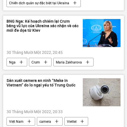
Chiến dịch quân sự đặc biệt tại Ukraina
xe bọc thép
Nga
Ukraina
BNG Nga: Kế hoạch chiếm lại Crưm
bằng vũ lực của Ukraina xác nhận về các
mối đe dọa từ Kiev
30 Tháng Mười Một 2022, 20:45
Nga
Crưm
Maria Zakharova
đe dọa
Kiev
Ukraina
Sản xuất camera an ninh “Make in
Vietnam” do lo ngại yếu tố Trung Quốc
30 Tháng Mười Một 2022, 20:33
Việt Nam
camera
Viettel