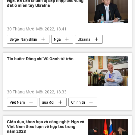
Nga: Ba Lan chuẩn bị sáp nhập các vùng
Sáp nhập DNR, LNR, Zaporozhye và Kherson vào Nga
đất ở miền tây Ukraina
LNR
Donbass
Donetsk
Nga
30 Tháng Mười Một 2022, 18:41
Sergei Naryshkin
Nga
Ukraina
Cuộc khủng hoảng ở Ukraina
Ba Lan
Thế giới
Chính trị
Tin buồn: Đồng chí Vũ Oanh từ trần
30 Tháng Mười Một 2022, 18:33
Việt Nam
qua đời
Chính trị
Giáo dục, khoa học và công nghệ: Nga và
Việt Nam thảo luận về hợp tác trong
năm 2023