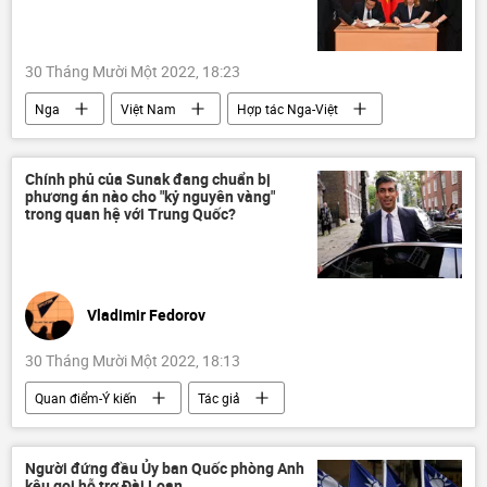
30 Tháng Mười Một 2022, 18:23
Nga
Việt Nam
Hợp tác Nga-Việt
giáo dục
công nghệ
Khoa học
Chính phủ của Sunak đang chuẩn bị
phương án nào cho "kỷ nguyên vàng"
trong quan hệ với Trung Quốc?
Vladimir Fedorov
30 Tháng Mười Một 2022, 18:13
Quan điểm-Ý kiến
Tác giả
chuyên gia
Rishi Sunak
Chính trị
Anh
Trung Quốc
Người đứng đầu Ủy ban Quốc phòng Anh
kêu gọi hỗ trợ Đài Loan