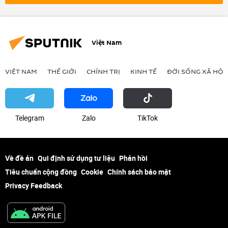
Việt Nam
VIỆT NAM
THẾ GIỚI
CHÍNH TRỊ
KINH TẾ
ĐỜI SỐNG XÃ HỘI
Telegram
Zalo
ТikТоk
Về đề án
Qui định sử dụng tư liệu
Phản hồi
Tiêu chuẩn cộng đồng
Cookie
Chính sách bảo mật
Privacy Feedback