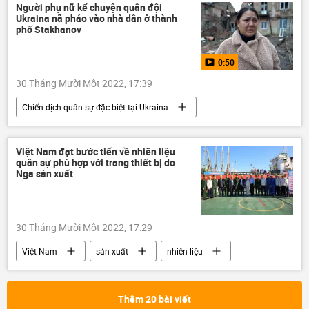
Quan điểm-Ý kiến
Bộ Tài chính Hoa Kỳ
Người phụ nữ kể chuyện quân đội
Ukraina nã pháo vào nhà dân ở thành
Bộ Tài Chính VN
chuyên gia
phố Stakhanov
Kinh tế
Chính trị
xuất khẩu
0:50
Trung Quốc
30 Tháng Mười Một 2022, 17:39
Chiến dịch quân sự đặc biệt tại Ukraina
Video từ Ukraina
Ukraina
Cuộc khủng hoảng ở Ukraina
DNR
Việt Nam đạt bước tiến về nhiên liệu
quân sự phù hợp với trang thiết bị do
Sáp nhập DNR, LNR, Zaporozhye và Kherson vào Nga
Nga sản xuất
LNR
Donbass
Donetsk
Nga
30 Tháng Mười Một 2022, 17:29
Việt Nam
sản xuất
nhiên liệu
xăng
Kinh tế
Thêm 20 bài viết