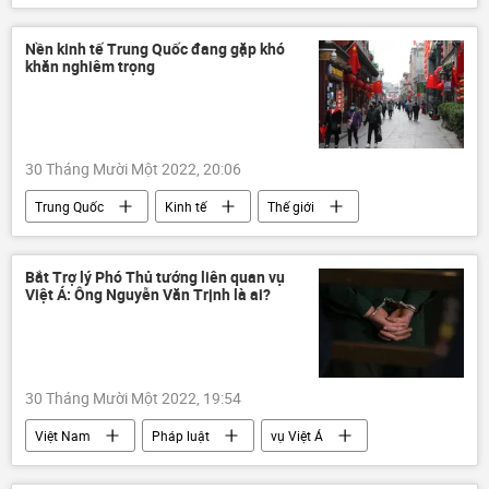
công nghệ
an ninh
Nền kinh tế Trung Quốc đang gặp khó
khăn nghiêm trọng
30 Tháng Mười Một 2022, 20:06
Trung Quốc
Kinh tế
Thế giới
Công nghiệp
Bắt Trợ lý Phó Thủ tướng liên quan vụ
Việt Á: Ông Nguyễn Văn Trịnh là ai?
30 Tháng Mười Một 2022, 19:54
Việt Nam
Pháp luật
vụ Việt Á
vi phạm
Vũ Đức Đam