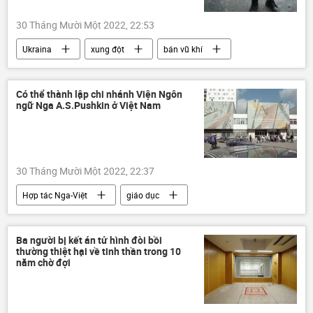
30 Tháng Mười Một 2022, 22:53
Ukraina
xung đột
bán vũ khí
Quân sự
Nigeria
khủng bố
Có thể thành lập chi nhánh Viện Ngôn
ngữ Nga A.S.Pushkin ở Việt Nam
30 Tháng Mười Một 2022, 22:37
Hợp tác Nga-Việt
giáo dục
Đông Nam Á
Viện Ngôn ngữ Nga mang tên Pushkin
Ba người bị kết án tử hình đòi bồi
thường thiệt hại về tinh thần trong 10
năm chờ đợi