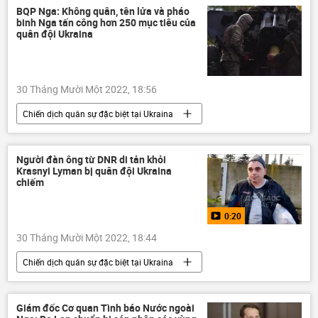
BQP Nga: Không quân, tên lửa và pháo
binh Nga tấn công hơn 250 mục tiêu của
quân đội Ukraina
30 Tháng Mười Một 2022, 18:56
Chiến dịch quân sự đặc biệt tại Ukraina
Quân sự
Ukraina
Cuộc khủng hoảng ở Ukraina
Nga
Người đàn ông từ DNR di tản khỏi
Krasnyi Lyman bị quân đội Ukraina
Quân đội Nga
Bộ Quốc phòng Nga
chiếm
lực lượng vũ trang Nga
Igor Konashenkov
0:20
30 Tháng Mười Một 2022, 18:44
Chiến dịch quân sự đặc biệt tại Ukraina
Video từ Ukraina
Ukraina
Cuộc khủng hoảng ở Ukraina
DNR
Giám đốc Cơ quan Tình báo Nước ngoài