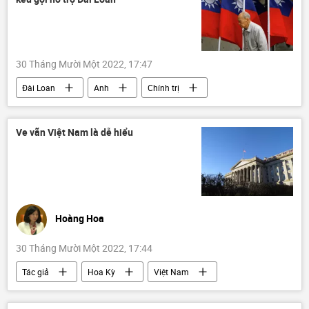
30 Tháng Mười Một 2022, 17:47
Đài Loan
Anh
Chính trị
Thế giới
xung đột
Ve vãn Việt Nam là dễ hiểu
Hoàng Hoa
30 Tháng Mười Một 2022, 17:44
Tác giả
Hoa Kỳ
Việt Nam
vnd
chính sách tiền tệ