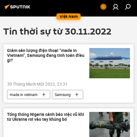
Việt Nam
Tin thời sự từ 30.11.2022
Giảm sản lượng điện thoại “made in
Vietnam”, Samsung đang tính toán điều
gì?
30 Tháng Mười Một 2022, 23:31
made in vietnam
Samsung
Việt Nam
Kinh tế
điện thoại
Kinh doanh
Tổng thống Nigeria cảnh báo việc vũ khí
từ Ukraina rơi vào tay khủng bố