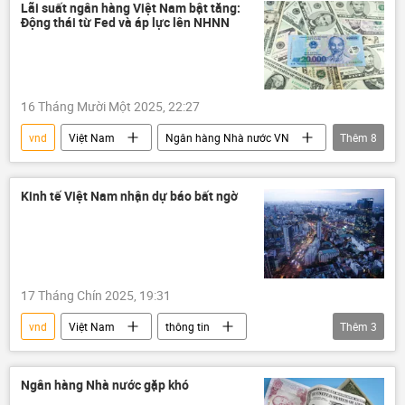
chính sách tiền tệ
Chính sách
Lãi suất ngân hàng Việt Nam bật tăng:
Động thái từ Fed và áp lực lên NHNN
tiền tệ
usd
tài chính
16 Tháng Mười Một 2025, 22:27
vnd
Việt Nam
Ngân hàng Nhà nước VN
Thêm
8
usd
Thế giới
Kinh tế
tài chính
ngân hàng
tín dụng
Kinh tế Việt Nam nhận dự báo bất ngờ
tiền tệ
chính sách tiền tệ
17 Tháng Chín 2025, 19:31
vnd
Việt Nam
thông tin
Thêm
3
Kinh tế
ngân hàng
GDP
FDI
Ngân hàng Nhà nước gặp khó