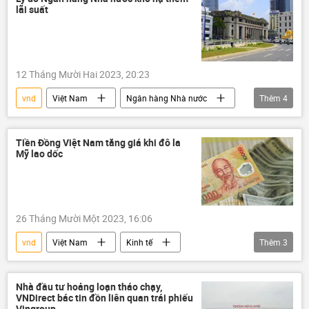
lãi suất
12 Tháng Mười Hai 2023, 20:23
vnd
Việt Nam
Ngân hàng Nhà nước
Thêm
4
Kinh tế
Kinh doanh
GDP
bất động sản
Tiền Đồng Việt Nam tăng giá khi đô la
Mỹ lao dốc
26 Tháng Mười Một 2023, 16:06
vnd
Việt Nam
Kinh tế
Thêm
3
tài chính
Thế giới
usd
GDP
Nhà đầu tư hoảng loạn tháo chạy,
VNDirect bác tin đồn liên quan trái phiếu
Vingroup