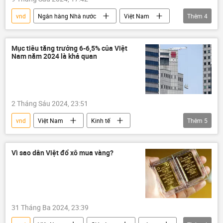
vnd
Ngân hàng Nhà nước
Việt Nam
Thêm
4
Kinh tế
Kinh doanh
usd
thương mại
Mục tiêu tăng trưởng 6-6,5% của Việt
Nam năm 2024 là khả quan
2 Tháng Sáu 2024, 23:51
vnd
Việt Nam
Kinh tế
Thêm
5
Kinh doanh
tăng trưởng kinh tế
FDI
đầu tư
Ngân hàng Nhà nước
Vì sao dân Việt đổ xô mua vàng?
31 Tháng Ba 2024, 23:39