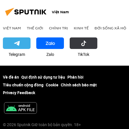
Việt Nam
VIỆT NAM
THẾ GIỚI
CHÍNH TRỊ
KINH TẾ
ĐỜI SỐNG XÃ HỘI
Telegram
Zalo
ТikТоk
Về đề án
Qui định sử dụng tư liệu
Phản hồi
Tiêu chuẩn cộng đồng
Cookie
Chính sách bảo mật
Privacy Feedback
© 2026 Sputnik Giữ toàn bộ bản quyền. 18+