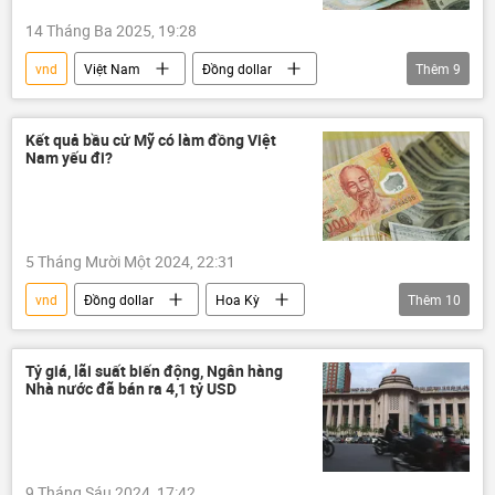
14 Tháng Ba 2025, 19:28
vnd
Việt Nam
Đồng dollar
Thêm
9
Kinh tế
thông tin
Chính trị
Ngân hàng Nhà nước
Kết quả bầu cử Mỹ có làm đồng Việt
Nam yếu đi?
Ngân hàng Nhà nước VN
Hoa Kỳ
Thế giới
phương Tây
tiền
5 Tháng Mười Một 2024, 22:31
vnd
Đồng dollar
Hoa Kỳ
Thêm
10
bầu cử Tổng thống Hoa Kỳ
Kamala Harris
Donald Trump
Việt Nam
Tỷ giá, lãi suất biến động, Ngân hàng
Nhà nước đã bán ra 4,1 tỷ USD
Chính trị
thông tin
phương Tây
Thế giới
Kinh tế
Vietcombank
9 Tháng Sáu 2024, 17:42