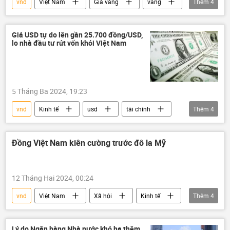
vnd
Việt Nam
Giá vàng
vàng
Thêm
4
đầu tư
Ngân hàng Nhà nước
Kinh tế
Kinh doanh
Giá USD tự do lên gần 25.700 đồng/USD,
lo nhà đầu tư rút vốn khỏi Việt Nam
5 Tháng Ba 2024, 19:23
vnd
Kinh tế
usd
tài chính
Thêm
4
đầu tư
chứng khoán
Việt Nam
Thế giới
Đồng Việt Nam kiên cường trước đô la Mỹ
12 Tháng Hai 2024, 00:24
vnd
Việt Nam
Xã hội
Kinh tế
Thêm
4
tài chính
đô la
Châu Á
Ngân hàng Nhà nước
Lý do Ngân hàng Nhà nước khó hạ thêm