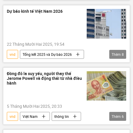
Ngân hàng Nhà nước
Ngân hàng Nhà nước VN
usd
Dự báo kinh tế Việt Nam 2026
Thế giới
sản phẩm
GDP
22 Tháng Mười Hai 2025, 19:54
vnd
Tổng kết 2025 và Dự báo 2026
Thêm
8
Việt Nam
thông tin
Kinh tế
FDI
Ngân hàng Nhà nước
ASEAN
Đồng đô la suy yếu, người thay thế
Jerome Powell và động thái từ nhà điều
GDP
ngân hàng
hành
5 Tháng Mười Hai 2025, 20:33
vnd
Việt Nam
thông tin
Thêm
6
Kinh tế
Ngân hàng Nhà nước