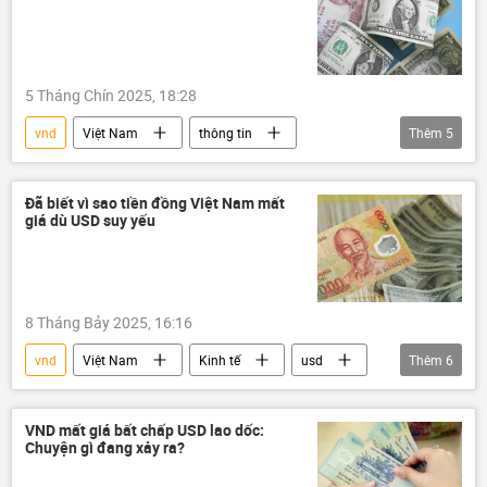
5 Tháng Chín 2025, 18:28
vnd
Việt Nam
thông tin
Thêm
5
Ngân hàng Nhà nước
Kinh tế
Giá vàng
đô la
ngân hàng
Đã biết vì sao tiền đồng Việt Nam mất
giá dù USD suy yếu
8 Tháng Bảy 2025, 16:16
vnd
Việt Nam
Kinh tế
usd
Thêm
6
Đồng dollar
Ngân hàng Nhà nước
Ngân hàng Nhà nước VN
Bộ Tư pháp
VND mất giá bất chấp USD lao dốc:
Chuyện gì đang xảy ra?
Bộ Tài Chính VN
tăng trưởng kinh tế