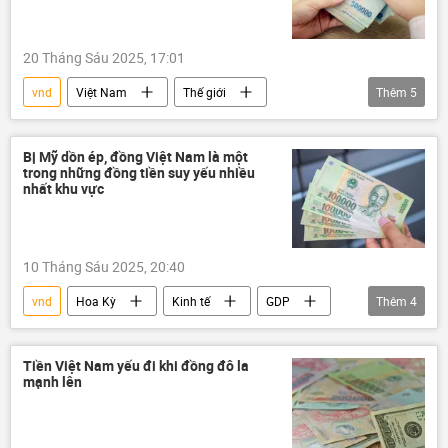
20 Tháng Sáu 2025, 17:01
vnd
Việt Nam
Thế giới
Thêm
5
ngân hàng
Ngân hàng Nhà nước
Ngân hàng Nhà nước VN
Kinh tế
Bị Mỹ dồn ép, đồng Việt Nam là một
trong những đồng tiền suy yếu nhiều
Kinh doanh
nhất khu vực
10 Tháng Sáu 2025, 20:40
vnd
Hoa Kỳ
Kinh tế
GDP
Thêm
4
Việt Nam
thuế
Chính sách
Ngân hàng Nhà nước
Tiền Việt Nam yếu đi khi đồng đô la
mạnh lên