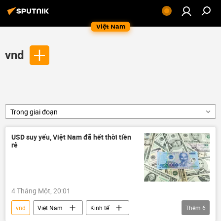
Việt Nam
vnd
Trong giai đoạn
USD suy yếu, Việt Nam đã hết thời tiền
rẻ
4 Tháng Một, 20:01
vnd
Việt Nam
Kinh tế
Thêm
6