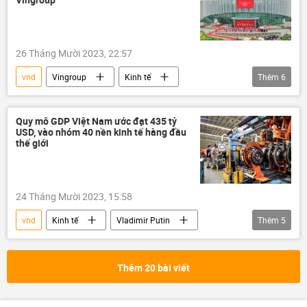
26 Tháng Mười 2023, 22:57
vnd
Vingroup
Kinh tế
Thêm
6
Kinh doanh
cổ phiếu
Vn-Index
Việt Nam
công ty
doanh nghiệp
Quy mô GDP Việt Nam ước đạt 435 tỷ
USD, vào nhóm 40 nền kinh tế hàng đầu
thế giới
24 Tháng Mười 2023, 15:58
vnd
Kinh tế
Vladimir Putin
Thêm
5
Thế giới
GDP
sản xuất
Kinh doanh
FDI
Thêm 20 bài viết