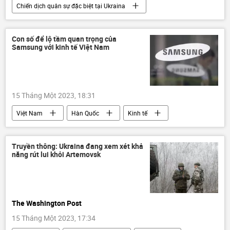
Chiến dịch quân sự đặc biệt tại Ukraina
Thế giới
Cuộc khủng hoảng ở Ukraina
Ukraina
Nga
LNR
DNR
Con số để lộ tầm quan trọng của
Samsung với kinh tế Việt Nam
xung đột quân sự
Quân sự
15 Tháng Một 2023, 18:31
Việt Nam
Hàn Quốc
Kinh tế
Samsung
sản xuất
đầu tư
smartphone
Truyền thông: Ukraina đang xem xét khả
năng rút lui khỏi Artemovsk
The Washington Post
15 Tháng Một 2023, 17:34