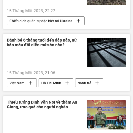
15 Tháng Một 2023, 22:27
Chiến dịch quân sự đặc biệt tại Ukraina
Thế giới
Moldova
Ukraina
Cuộc khủng hoảng ở Ukraina
tên lửa
Đánh bé 6 tháng tuổi đến dập não, nữ
bảo mẫu đối diện mức án nào?
Quân sự
15 Tháng Một 2023, 21:06
Việt Nam
Hồ Chí Minh
đánh trẻ
vi phạm
Pháp luật
giết người
Thiếu tướng Đinh Văn Nơi về thăm An
Giang, trao quà cho người nghèo