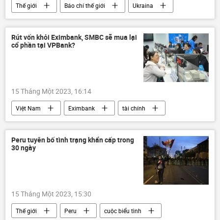
Thế giới
Báo chí thế giới
Ukraina
Cuộc khủng hoảng ở Ukraina
Nga
xung đột quân sự
LNR
DNR
Rút vốn khỏi Eximbank, SMBC sẽ mua lại
cổ phần tại VPBank?
Quân sự
15 Tháng Một 2023, 16:14
Việt Nam
Eximbank
tài chính
Ngân hàng Nhà nước VN
Kinh tế
đầu tư
Peru tuyên bố tình trạng khẩn cấp trong
30 ngày
15 Tháng Một 2023, 15:30
Thế giới
Peru
cuộc biểu tình