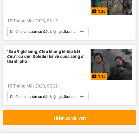
Cuộc khủng hoảng ở Ukraina
1:26
15 Tháng Một 2023, 06:15
Chiến dịch quân sự đặc biệt tại Ukraina
Cuộc khủng hoảng ở Ukraina
Ukraina
Video từ Ukraina
DNR
"Sau 9 giờ sáng, điều khủng khiếp bắt
đầu": cư dân Soledar kể về cuộc sống ở
Sáp nhập DNR, LNR, Zaporozhye và Kherson vào Nga
thành phố
LNR
Donbass
Donetsk
1:15
Vladimir Zelensky
Vladimir Putin
15 Tháng Một 2023, 05:22
Xã hội
Chiến dịch quân sự đặc biệt tại Ukraina
Ukraina
Cuộc khủng hoảng ở Ukraina
Video từ Ukraina
Nga
Donbass
Thêm 20 bài viết
DNR
Sáp nhập DNR, LNR, Zaporozhye và Kherson vào Nga