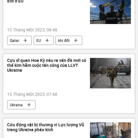
đốt ở EU
Chiến dịch quân sự đặc biệt tại Ukraina
15 Tháng Một 2023, 08:48
Qatar
EU
khí đốt
giá khí đốt
năng lượng
Kinh tế
Kinh doanh
Cựu sĩ quan Hoa Kỳ nêu ra vấn đề mới có
thể kìm hãm cuộc tấn công của LLVT
Ukraina
15 Tháng Một 2023, 07:48
Ukraina
Chiến dịch quân sự đặc biệt tại Ukraina
Báo chí thế giới
Hoa Kỳ
Cứu động vật bị thương vì Lực lượng Vũ
trang Ukraina pháo kích
viện trợ quân sự