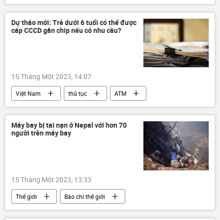
Chính trị
Xã hội
Dự thảo mới: Trẻ dưới 6 tuổi có thể được
cấp CCCD gắn chip nếu có nhu cầu?
15 Tháng Một 2023, 14:07
Việt Nam
thủ tục
ATM
giấy tờ tùy thân
Máy bay bị tai nạn ở Nepal với hơn 70
người trên máy bay
15 Tháng Một 2023, 13:33
Thế giới
Báo chí thế giới
vụ rơi máy bay
Nepal
Thời sự