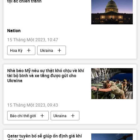
tội ác chiến tranh
Nation
15 Tháng Một 2023, 10:47
Hoa Kỳ
Ukraina
Cuộc khủng hoảng ở Ukraina
tội ác chiến tranh
Báo chí thế giới
Nhà báo Mỹ nêu sự thật khó chịu về khí
tài bộ binh và xe tăng được gửi cho
Các biện pháp trừng phạt chống Nga
Ukraina
trừng phạt
15 Tháng Một 2023, 09:43
Báo chí thế giới
Ukraina
Cuộc khủng hoảng ở Ukraina
Hoa Kỳ
viện trợ quân sự
Qatar tuyên bố sẽ giúp ổn định giá khí