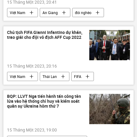
15 Tháng Một 2023, 20:41
Việt Nam
An Giang
đói nghèo
Chính sách
Chủ tịch FIFA Gianni Infantino dự khán,
trao giải cho đội vô địch AFF Cup 2022
15 Tháng Một 2023, 20:16
Việt Nam
Thái Lan
FIFA
Thể thao
bóng đá
World Cup 2022
BQP: LLVT Nga tiến hành tấn công tên
lửa vào hệ thống chỉ huy và kiểm soát
quân sự Ukraina hôm thứ 7
15 Tháng Một 2023, 19:00