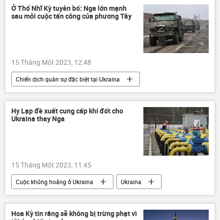
cái chết
Ở Thổ Nhĩ Kỳ tuyên bố: Nga lớn mạnh
sau mỗi cuộc tấn công của phương Tây
15 Tháng Một 2023, 12:48
Chiến dịch quân sự đặc biệt tại Ukraina
Thế giới
Báo chí thế giới
Chính trị
Quân sự
Nga
Ukraina
Hy Lạp đề xuất cung cấp khí đốt cho
Ukraina thay Nga
Cuộc khủng hoảng ở Ukraina
xung đột quân sự
15 Tháng Một 2023, 11:45
Cuộc khủng hoảng ở Ukraina
Ukraina
Hy Lạp
Nga
Thế giới
Kinh tế
Kinh doanh
Hoa Kỳ tin rằng sẽ không bị trừng phạt vì