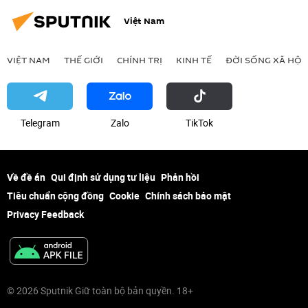
Thế giới
Việt Nam
VIỆT NAM
THẾ GIỚI
CHÍNH TRỊ
KINH TẾ
ĐỜI SỐNG XÃ HỘI
Telegram
Zalo
ТikТоk
Về đề án
Qui định sử dụng tư liệu
Phản hồi
Tiêu chuẩn cộng đồng
Cookie
Chính sách bảo mật
Privacy Feedback
© 2026 Sputnik Giữ toàn bộ bản quyền. 18+