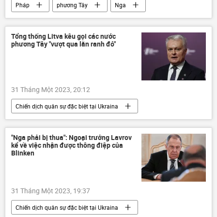
Pháp
phương Tây
Nga
Chính trị
Thế giới
Tổng thống Litva kêu gọi các nước
phương Tây "vượt qua lằn ranh đỏ"
31 Tháng Một 2023, 20:12
Chiến dịch quân sự đặc biệt tại Ukraina
Cuộc khủng hoảng ở Ukraina
Ukraina
Litva
viện trợ quân sự
Thế giới
"Nga phải bị thua": Ngoại trưởng Lavrov
kể về việc nhận được thông điệp của
xung đột quân sự
Blinken
31 Tháng Một 2023, 19:37
Chiến dịch quân sự đặc biệt tại Ukraina