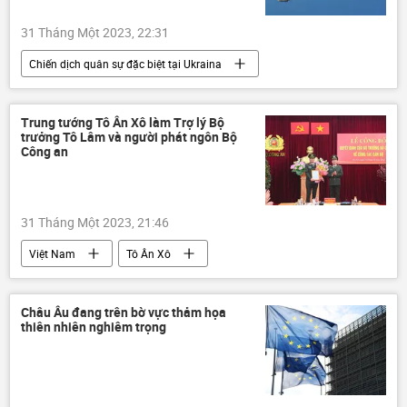
31 Tháng Một 2023, 22:31
Chiến dịch quân sự đặc biệt tại Ukraina
chuyên gia
Quan điểm-Ý kiến
Cuộc khủng hoảng ở Ukraina
Ukraina
Trung tướng Tô Ân Xô làm Trợ lý Bộ
trưởng Tô Lâm và người phát ngôn Bộ
Hoa Kỳ
Quân sự
viện trợ quân sự
Công an
31 Tháng Một 2023, 21:46
Việt Nam
Tô Ân Xô
Bộ Công an Việt Nam
Châu Âu đang trên bờ vực thảm họa
thiên nhiên nghiêm trọng