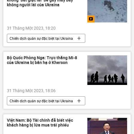
không người lái của Ukraina
31 Tháng Một 2023, 18:20
Chiến dịch quân sự đặc biệt tại Ukraina
Cuộc khủng hoảng ở Ukraina
Ukraina
Video từ Ukraina
DNR
Bộ Quốc Phòng Nga: Trực thăng Mi-8
của Ukraina bị bắn hạ ở Kherson
Sáp nhập DNR, LNR, Zaporozhye và Kherson vào Nga
LNR
Nga
Donbass
Quân sự
31 Tháng Một 2023, 18:06
Chiến dịch quân sự đặc biệt tại Ukraina
Cuộc khủng hoảng ở Ukraina
Ukraina
DNR
LNR
xung đột quân sự
Việt Nam: Bộ Tài chính đã biết việc
khách hàng bị lừa mua trái phiếu
Nga