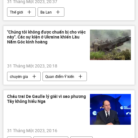
31 Tháng Một 2023, 20:37
Thế giới
Ba Lan
nhà máy điện hạt nhân
năng lượng hạt nhân
Nhà khoa học
"Chúng tôi không được chuẩn bị cho việc
này". Các sự kiện ở Ukraina khiến Lầu
Năm Góc kinh hoàng
31 Tháng Một 2023, 20:18
chuyên gia
Quan điểm-Ý kiến
Hoa Kỳ
Quân sự
Lầu Năm Góc
chiến tranh
Cháu trai De Gaulle lý giải vì sao phương
Tây không hiểu Nga
31 Tháng Một 2023, 20:16