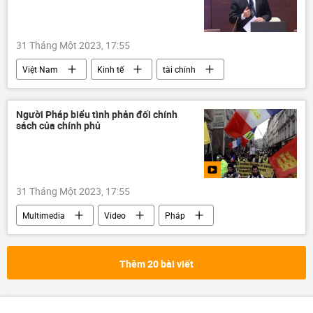
31 Tháng Một 2023, 17:55
Việt Nam
Kinh tế
tài chính
Bộ Tài Chính VN
Hồ Đức Phớc
doanh nghiệp
Người Pháp biểu tình phản đối chính
sách của chính phủ
31 Tháng Một 2023, 17:55
Multimedia
Video
Pháp
cuộc biểu tình
Thế giới
Thêm 20 bài viết