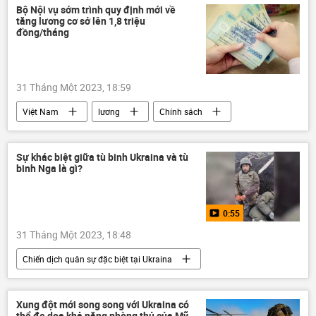
Cuộc khủng hoảng ở Ukraina
Ukraina
Bộ Nội vụ sớm trình quy định mới về
tăng lương cơ sở lên 1,8 triệu
viện trợ quân sự
Quân sự
đồng/tháng
Hàn Quốc
31 Tháng Một 2023, 18:59
Việt Nam
lương
Chính sách
Chính phủ
Phạm Minh Chính
Bộ Nội vụ Việt Nam
Sự khác biệt giữa tù binh Ukraina và tù
binh Nga là gì?
0:55
31 Tháng Một 2023, 18:48
Chiến dịch quân sự đặc biệt tại Ukraina
Cuộc khủng hoảng ở Ukraina
Ukraina
Video từ Ukraina
DNR
LNR
Xung đột mới song song với Ukraina có
thể đe dọa khả năng phòng thủ của Mỹ