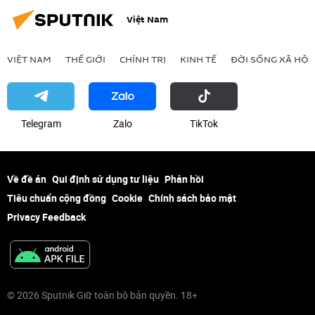
Việt Nam
VIỆT NAM
THẾ GIỚI
CHÍNH TRỊ
KINH TẾ
ĐỜI SỐNG XÃ HỘI
Telegram
Zalo
ТikТоk
Về đề án
Qui định sử dụng tư liệu
Phản hồi
Tiêu chuẩn cộng đồng
Cookie
Chính sách bảo mật
Privacy Feedback
© 2026 Sputnik Giữ toàn bộ bản quyền. 18+