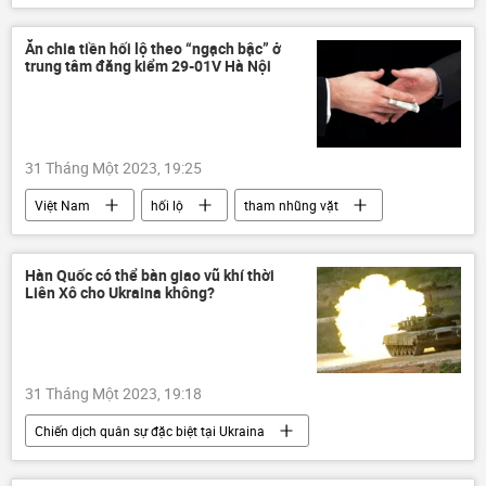
Sergey Lavrov
Cuộc khủng hoảng ở Ukraina
Ukraina
Bộ Ngoại giao Nga
Ăn chia tiền hối lộ theo “ngạch bậc” ở
trung tâm đăng kiểm 29-01V Hà Nội
Chính trị
Nga
Hoa Kỳ
Antony Blinken
31 Tháng Một 2023, 19:25
Việt Nam
hối lộ
tham nhũng vặt
Thời sự
Сuộc chiến chống tham nhũng ở Việt Nam
Hàn Quốc có thể bàn giao vũ khí thời
Liên Xô cho Ukraina không?
31 Tháng Một 2023, 19:18
Chiến dịch quân sự đặc biệt tại Ukraina
chuyên gia
Quan điểm-Ý kiến