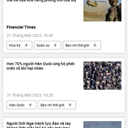
Sáp nhập DNR, LNR, Zaporozhye và Kherson vào Nga
Donbass
Donetsk
Nga
Vladimir Zelensky
Vladimir Putin
Financial Times
31 Tháng Một 2023, 18:40
Hoa Kỳ
Quân sự
Báo chí thế giới
Thế giới
an ninh
Hơn 70% người Hàn Quốc ủng hộ phát
triển vũ khí hạt nhân
31 Tháng Một 2023, 18:28
Hàn Quốc
Báo chí thế giới
Thế giới
vũ khí hạt nhân
Xã hội
Bắc Triều Tiên
Người lính Nga tránh lựu đạn và tay
không "bắt giặc lái" bẻ gãy máy bay