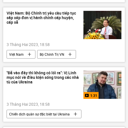
Cuộc khủng hoảng ở Ukraina
Ukraina
Na Uy
tên lửa phòng không
Nga
Việt Nam: Bộ Chính trị yêu cầu tiếp tục
sắp xếp đơn vị hành chính cấp huyện,
Bộ Quốc phòng Nga
LNR
cấp xã
Sáp nhập DNR, LNR, Zaporozhye và Kherson vào Nga
DNR
3 Tháng Hai 2023, 18:58
Việt Nam
Bộ Chính Trị VN
Pháp luật
Chính sách
"Đã vào đây thì không có lối ra": Vị Linh
mục nói về điều kiện sống trong các nhà
tù của Ukraina
1:31
3 Tháng Hai 2023, 18:58
Chiến dịch quân sự đặc biệt tại Ukraina
Cuộc khủng hoảng ở Ukraina
Ukraina