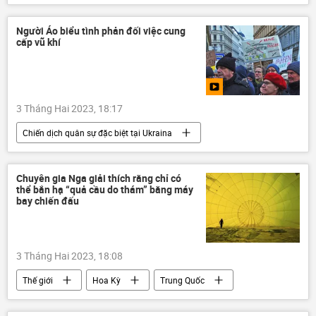
Thế giới
Ukraina
Cuộc khủng hoảng ở Ukraina
Nga
Người Áo biểu tình phản đối việc cung
cấp vũ khí
xung đột quân sự
LNR
DNR
Quân sự
3 Tháng Hai 2023, 18:17
Chiến dịch quân sự đặc biệt tại Ukraina
Cuộc khủng hoảng ở Ukraina
Ukraina
Video từ Ukraina
Nga
Italia
Chuyên gia Nga giải thích rằng chỉ có
thể bắn hạ “quả cầu do thám” bằng máy
xe tăng "Leopard"
viện trợ quân sự
bay chiến đấu
Thế giới
3 Tháng Hai 2023, 18:08
Thế giới
Hoa Kỳ
Trung Quốc
tình báo
tên lửa phòng không