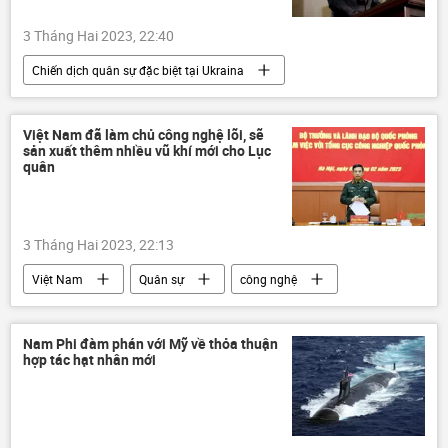
3 Tháng Hai 2023, 22:40
Chiến dịch quân sự đặc biệt tại Ukraina
Cuộc khủng hoảng ở Ukraina
Ukraina
Châu Âu
xung đột quân sự
Việt Nam đã làm chủ công nghệ lõi, sẽ
sản xuất thêm nhiều vũ khí mới cho Lục
phương Tây
Thế giới
quân
3 Tháng Hai 2023, 22:13
Việt Nam
Quân sự
công nghệ
Bộ Quốc phòng Việt Nam
Quân đội Nhân dân Việt Nam
Nam Phi đàm phán với Mỹ về thỏa thuận
hợp tác hạt nhân mới