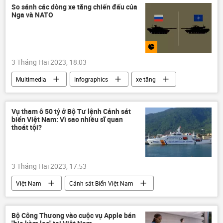
chuyên gia
Quan điểm-Ý kiến
So sánh các dòng xe tăng chiến đấu của
Nga và NATO
3 Tháng Hai 2023, 18:03
Multimedia
Infographics
xe tăng
Vụ tham ô 50 tỷ ở Bộ Tư lệnh Cảnh sát
biển Việt Nam: Vì sao nhiều sĩ quan
thoát tội?
3 Tháng Hai 2023, 17:53
Việt Nam
Cảnh sát Biển Việt Nam
vi phạm
Pháp luật
Quân đội Nhân dân Việt Nam
cán bộ
Bộ Công Thương vào cuộc vụ Apple bán