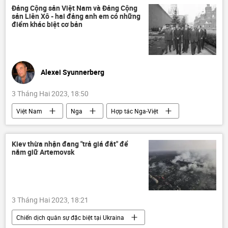
Video từ Ukraina
DNR
Đảng Cộng sản Việt Nam và Đảng Cộng
sản Liên Xô - hai đảng anh em có những
Sáp nhập DNR, LNR, Zaporozhye và Kherson vào Nga
điểm khác biệt cơ bản
LNR
Donbass
Donetsk
Nga
Vladimir Zelensky
Vladimir Putin
Alexei Syunnerberg
3 Tháng Hai 2023, 18:50
Việt Nam
Nga
Hợp tác Nga-Việt
Liên Xô
Đảng Cộng sản Việt Nam
Chính trị
Tác giả
Kiev thừa nhận đang "trả giá đắt" để
nắm giữ Artemovsk
Quan điểm-Ý kiến
3 Tháng Hai 2023, 18:21
Chiến dịch quân sự đặc biệt tại Ukraina