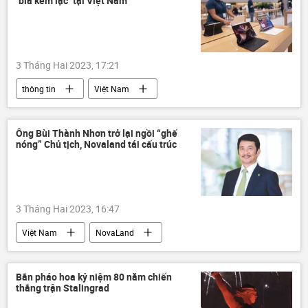
"bia kèm lạc" tại Việt Nam
3 Tháng Hai 2023, 17:21
thông tin
Việt Nam
Bộ Công Thương
Apple
người tiêu dùng
công nghệ
Ông Bùi Thành Nhơn trở lại ngồi “ghế
nóng” Chủ tịch, Novaland tái cấu trúc
3 Tháng Hai 2023, 16:47
Việt Nam
NovaLand
Bùi Thành Nhơn
công ty
cán bộ
Bắn pháo hoa kỷ niệm 80 năm chiến
thắng trận Stalingrad