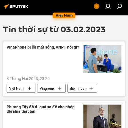
Việt Nam
Tin thời sự từ 03.02.2023
VinaPhone bị lỗi mất sóng, VNPT nói gì?
3 Tháng Hai 2023, 23:29
Việt Nam
Vingroup
điện thoại
Internet
sai sót
Phương Tây đã đi quá xa để cho phép
Ukraina thất bại