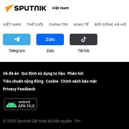
Việt Nam
VIỆT NAM
THẾ GIỚI
CHÍNH TRỊ
KINH TẾ
ĐỜI SỐNG XÃ HỘI
Telegram
Zalo
ТikТоk
Về đề án
Qui định sử dụng tư liệu
Phản hồi
Tiêu chuẩn cộng đồng
Cookie
Chính sách bảo mật
Privacy Feedback
© 2026 Sputnik Giữ toàn bộ bản quyền. 18+