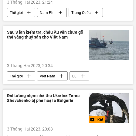
3 Tháng Hai 2023, 21:24
Thế giới
Nam Phi
Trung Quốc
năng lượng hạt nhân
hợp tác
đàm phán
Sau 3 lần kiểm tra, châu Âu vẫn chưa gỡ
thẻ vàng thuỷ sản cho Việt Nam
3 Tháng Hai 2023, 20:34
Thế giới
Việt Nam
EC
Châu Âu
thủy sản
Đài tưởng niệm nhà thơ Ukraina Taras
Shevchenko bị phá hoại ở Bulgaria
1:36
3 Tháng Hai 2023, 20:08