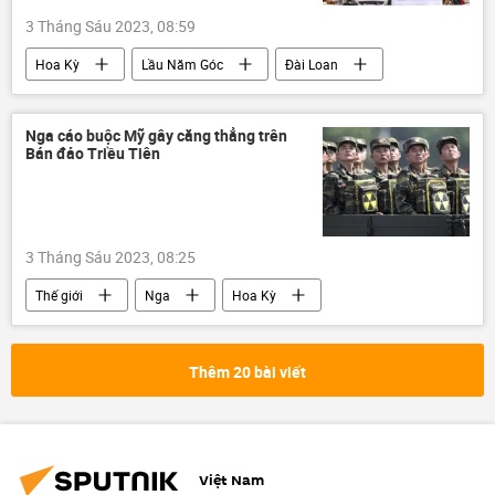
3 Tháng Sáu 2023, 08:59
Hoa Kỳ
Lầu Năm Góc
Đài Loan
xung đột
Thế giới
Nga cáo buộc Mỹ gây căng thẳng trên
Bán đảo Triều Tiên
3 Tháng Sáu 2023, 08:25
Thế giới
Nga
Hoa Kỳ
Bắc Triều Tiên
Liên Hợp Quốc
Hàn Quốc
Thêm 20 bài viết
Việt Nam