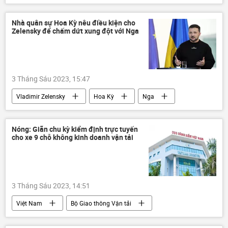
Chính trị
cán bộ
Nhà quân sự Hoa Kỳ nêu điều kiện cho
Zelensky để chấm dứt xung đột với Nga
3 Tháng Sáu 2023, 15:47
Vladimir Zelensky
Hoa Kỳ
Nga
Ukraina
Cuộc khủng hoảng ở Ukraina
Chiến dịch quân sự đặc biệt tại Ukraina
Nóng: Giãn chu kỳ kiểm định trực tuyến
cho xe 9 chỗ không kinh doanh vận tải
phương Tây
3 Tháng Sáu 2023, 14:51
Việt Nam
Bộ Giao thông Vận tải
xe ô-tô