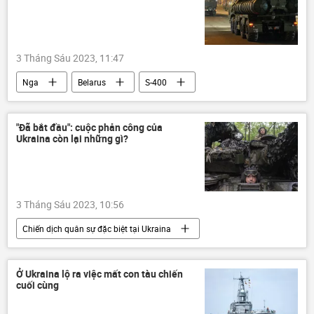
3 Tháng Sáu 2023, 11:47
Nga
Belarus
S-400
Quân sự
Thế giới
"Đã bắt đầu": cuộc phản công của
Ukraina còn lại những gì?
3 Tháng Sáu 2023, 10:56
Chiến dịch quân sự đặc biệt tại Ukraina
Nga
Ukraina
Báo chí thế giới
Quân đội Ukraina
Ở Ukraina lộ ra việc mất con tàu chiến
cuối cùng