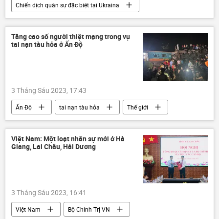
Chiến dịch quân sự đặc biệt tại Ukraina
Ukraina
Cuộc khủng hoảng ở Ukraina
Nga
xung đột quân sự
Tăng cao số người thiệt mạng trong vụ
tai nạn tàu hỏa ở Ấn Độ
Bộ Quốc phòng Nga
Quân đội Nga
lực lượng vũ trang Nga
3 Tháng Sáu 2023, 17:43
Ấn Độ
tai nạn tàu hỏa
Thế giới
Thời sự
Việt Nam: Một loạt nhân sự mới ở Hà
Giang, Lai Châu, Hải Dương
3 Tháng Sáu 2023, 16:41
Việt Nam
Bộ Chính Trị VN