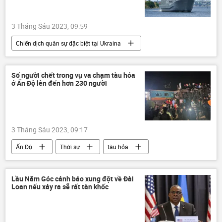
3 Tháng Sáu 2023, 09:59
Chiến dịch quân sự đặc biệt tại Ukraina
Ukraina
Nga
tàu chiến
Quân sự
Số người chết trong vụ va chạm tàu hỏa
ở Ấn Độ lên đến hơn 230 người
3 Tháng Sáu 2023, 09:17
Ấn Độ
Thời sự
tàu hỏa
tai nạn tàu hỏa
thiệt mạng
Lầu Năm Góc cảnh báo xung đột về Đài
Loan nếu xảy ra sẽ rất tàn khốc