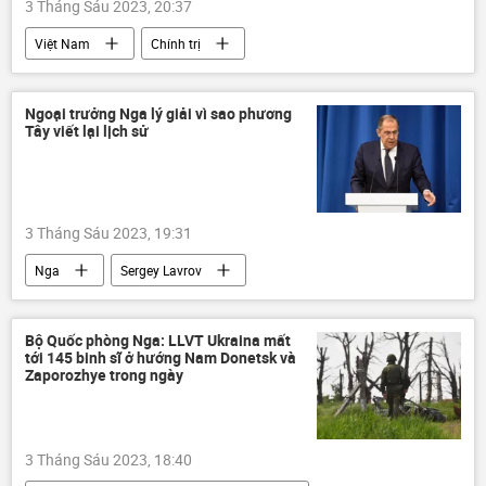
3 Tháng Sáu 2023, 20:37
Việt Nam
Chính trị
Bộ Quốc phòng Việt Nam
Ngoại trưởng Nga lý giải vì sao phương
Tây viết lại lịch sử
3 Tháng Sáu 2023, 19:31
Nga
Sergey Lavrov
Bộ Ngoại giao Nga
Chính trị
Thế giới
Bộ Quốc phòng Nga: LLVT Ukraina mất
tới 145 binh sĩ ở hướng Nam Donetsk và
Zaporozhye trong ngày
3 Tháng Sáu 2023, 18:40