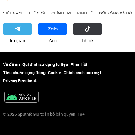
VIỆT NAM
THẾ GIỚI
CHÍNH TRỊ
KINH TẾ
ĐỜI SỐNG XÃ HỘI
Telegram
Zalo
ТikТоk
Về đề án
Qui định sử dụng tư liệu
Phản hồi
Tiêu chuẩn cộng đồng
Cookie
Chính sách bảo mật
Privacy Feedback
© 2026 Sputnik Giữ toàn bộ bản quyền. 18+