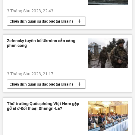
3 Tháng Sáu 2023, 22:43
Chiến dịch quân sự đặc biệt tại Ukraina
Indonesia
Chính trị
Nga
Ukraina
Cuộc khủng hoảng ở Ukraina
Zelensky tuyên bố Ukraina sẵn sàng
phản công
Thế giới
xung đột quân sự
3 Tháng Sáu 2023, 21:17
Chiến dịch quân sự đặc biệt tại Ukraina
Vladimir Zelensky
Nga
Ukraina
Cuộc khủng hoảng ở Ukraina
Quân sự
Thứ trưởng Quốc phòng Việt Nam gặp
gỡ ai ở Đối thoại Shangri-La?
Thế giới