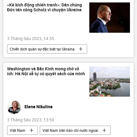
«Kẻ kích động chiến tranh»: Dân chúng
Đức tấn công Scholz vì chuyện Ukraina
3 Tháng Sáu 2023, 14:35
Chiến dịch quân sự đặc biệt tại Ukraina
Ukraina
Cuộc khủng hoảng ở Ukraina
Chính trị
Olaf Scholz
Nga
Washington và Bắc Kinh mong chờ vô
ích: Hà Nội sẽ tự có quyết sách của mình
Elena Nikulina
3 Tháng Sáu 2023, 13:59
Việt Nam
Việt Nam trên báo chí nước ngoài