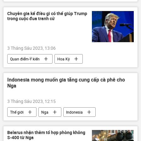
chuyên gia
Tác giả
Quan điểm-Ý kiến
Kinh tế
Du lịch
Chuyên gia kể điều gì có thể giúp Trump
trong cuộc đua tranh cử
Chính trị
3 Tháng Sáu 2023, 13:06
Quan điểm-Ý kiến
Hoa Kỳ
Donald Trump
bầu cử Tổng thống Hoa Kỳ
Mike Pence
Indonesia mong muốn gia tăng cung cấp cà phê cho
Nga
3 Tháng Sáu 2023, 12:15
Thế giới
Nga
Indonesia
cà phê
Kinh doanh
Belarus nhận thêm tổ hợp phòng không
S-400 từ Nga