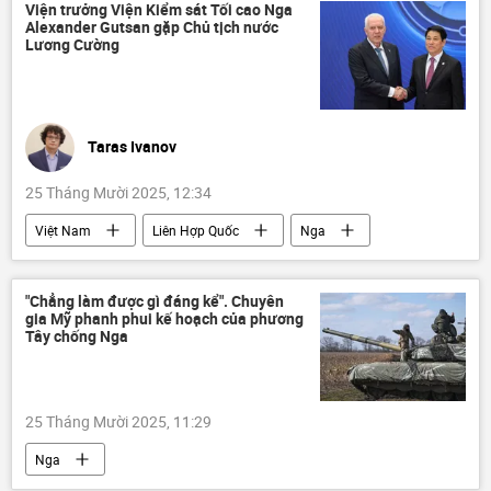
Thế giới
Chính trị
Viện trưởng Viện Kiểm sát Tối cao Nga
Alexander Gutsan gặp Chủ tịch nước
Cuộc khủng hoảng ở Ukraina
Ukraina
Lương Cường
Vladimir Putin
Các biện pháp trừng phạt chống Nga
Taras Ivanov
25 Tháng Mười 2025, 12:34
Việt Nam
Liên Hợp Quốc
Nga
Liên bang Nga
Pháp luật
luật
Chính trị
quan hệ quốc tế
Thế giới
"Chẳng làm được gì đáng kể". Chuyên
gia Mỹ phanh phui kế hoạch của phương
ngoại giao
an ninh mạng
Tây chống Nga
25 Tháng Mười 2025, 11:29
Nga