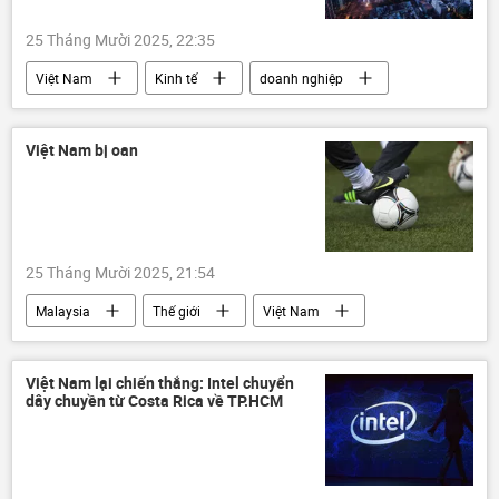
25 Tháng Mười 2025, 22:35
Việt Nam
Kinh tế
doanh nghiệp
Kinh doanh
bất động sản
tài chính
cửa hàng trực tuyến
Việt Nam bị oan
EVFTA
Thành phố Hồ Chí Minh
tăng trưởng kinh tế
25 Tháng Mười 2025, 21:54
Malaysia
Thế giới
Việt Nam
AFC
bóng đá
Thể thao
VFF
FIFA
Nepal
Việt Nam lại chiến thắng: Intel chuyển
dây chuyền từ Costa Rica về TP.HCM