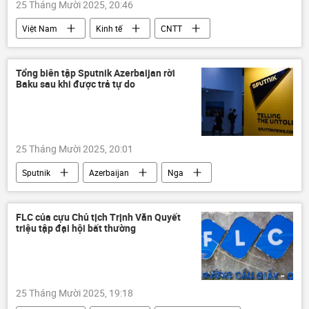
25 Tháng Mười 2025, 20:46
Việt Nam
Kinh tế
CNTT
Thế giới
Costa Rica
Nguyễn Văn Được
Thành phố Hồ Chí Minh
Tổng biên tập Sputnik Azerbaijan rời
Baku sau khi được trả tự do
sản xuất
công nghệ
25 Tháng Mười 2025, 20:01
Sputnik
Azerbaijan
Nga
Thế giới
Maria Zakharova
Bộ Ngoại giao Nga
nhà báo
FLC của cựu Chủ tịch Trịnh Văn Quyết
triệu tập đại hội bất thường
MIA Rossiya Segodnya
25 Tháng Mười 2025, 19:18