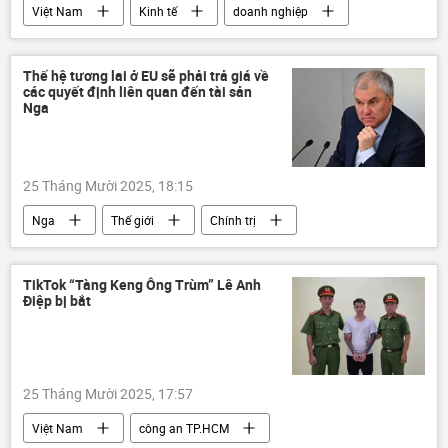
Việt Nam
Kinh tế
doanh nghiệp
FLC
Bamboo Airways
Trịnh Văn Quyết
Hà Nội
Thế hệ tương lai ở EU sẽ phải trả giá về
các quyết định liên quan đến tài sản
Nga
25 Tháng Mười 2025, 18:15
Nga
Thế giới
Chính trị
Duma Quốc gia Nga
Vyacheslav Volodin
tài sản
EU
Kinh tế
TikTok “Tàng Keng Ông Trùm” Lê Anh
Điệp bị bắt
Châu Âu
25 Tháng Mười 2025, 17:57
Việt Nam
công an TP.HCM