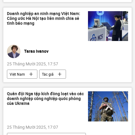
công an
TikTok
cảnh sát
an ninh mạng
Pháp luật
Doanh nghiệp an ninh mạng Việt Nam:
Công ước Hà Nội tạo liên minh chia sẻ
tội phạm
mạng xã hội
tình báo mạng
Thành phố Hồ Chí Minh
Taras Ivanov
25 Tháng Mười 2025, 17:57
Việt Nam
Tác giả
Quan điểm-Ý kiến
doanh nghiệp
an ninh mạng
luật an ninh mạng
Quân đội Nga tập kích đồng loạt vào các
doanh nghiệp công nghiệp quốc phòng
công nghệ
Khoa học và công nghệ
của Ukraina
Liên Hợp Quốc
Hà Nội
Thế giới
mất dữ liệu
hợp tác
25 Tháng Mười 2025, 17:07