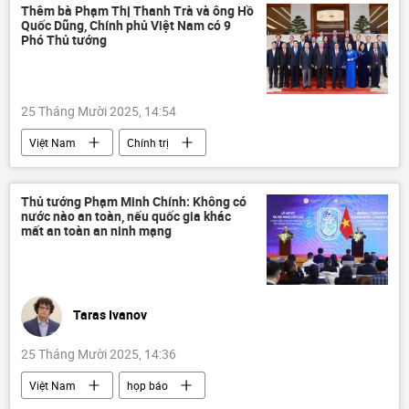
Liên Hợp Quốc
an ninh mạng
Thêm bà Phạm Thị Thanh Trà và ông Hồ
Quốc Dũng, Chính phủ Việt Nam có 9
Hà Nội
Phó Thủ tướng
25 Tháng Mười 2025, 14:54
Việt Nam
Chính trị
Quốc hội Việt Nam
Phạm Minh Chính
Hồ Quốc Dũng
Thủ tướng Phạm Minh Chính: Không có
nước nào an toàn, nếu quốc gia khác
mất an toàn an ninh mạng
Taras Ivanov
25 Tháng Mười 2025, 14:36
Việt Nam
họp báo