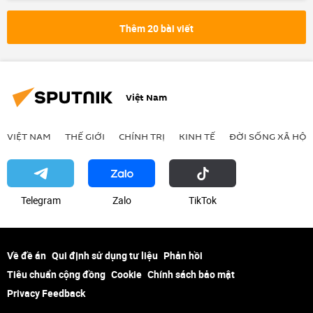
Chiến dịch quân sự đặc biệt tại Ukraina
Ukraina
Cuộc khủng hoảng ở Ukraina
Thêm 20 bài viết
Vladimir Zelensky
Vladimir Putin
xung đột quân sự
thông tin
Thế giới
Tomahawk
EU
Việt Nam
Liên minh châu Âu
Châu Âu
VIỆT NAM
THẾ GIỚI
CHÍNH TRỊ
KINH TẾ
ĐỜI SỐNG XÃ HỘI
Telegram
Zalo
ТikТоk
Về đề án
Qui định sử dụng tư liệu
Phản hồi
Tiêu chuẩn cộng đồng
Cookie
Chính sách bảo mật
Privacy Feedback