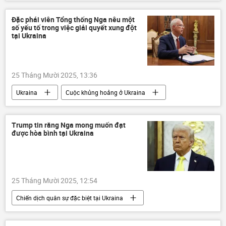
Phạm Minh Chính
Liên Hợp Quốc
Tổng thư ký Liên Hợp Quốc
Đặc phái viên Tổng thống Nga nêu một
số yếu tố trong việc giải quyết xung đột
Antonio Guterres
thông tin
tại Ukraina
Thế giới
an ninh mạng
Hà Nội
25 Tháng Mười 2025, 13:36
Ukraina
Cuộc khủng hoảng ở Ukraina
Chiến dịch quân sự đặc biệt tại Ukraina
Nga
Hoa Kỳ
Donald Trump
Trump tin rằng Nga mong muốn đạt
được hòa bình tại Ukraina
Chính trị
Thế giới
25 Tháng Mười 2025, 12:54
Chiến dịch quân sự đặc biệt tại Ukraina
Nga
Hoa Kỳ
Donald Trump