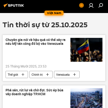
Việt Nam
Tin thời sự từ 25.10.2025
Chuyên gia nói về hậu quả có thể xảy ra
nếu Mỹ tấn công đổ bộ vào Venezuela
25 Tháng Mười 2025, 23:53
Thế giới
Chính trị
Venezuela
Hoa Kỳ
chuyên gia
Quân sự
Phá sản, rút lui và chờ đợi. Sức ép bủa
vây doanh nghiệp TP.HCM