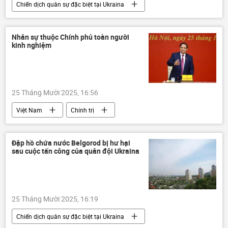
Chiến dịch quân sự đặc biệt tại Ukraina
Cuộc khủng hoảng ở Ukraina
Ukraina
Nga
Bộ Quốc phòng Nga
DNR
Nhân sự thuộc Chính phủ toàn người
kinh nghiệm
Thế giới
Quân sự
Neptune
Kharkov
Zaporozhye
25 Tháng Mười 2025, 16:56
Việt Nam
Chính trị
Phạm Minh Chính
Quốc hội Việt Nam
Đập hồ chứa nước Belgorod bị hư hại
sau cuộc tấn công của quân đội Ukraina
25 Tháng Mười 2025, 16:19
Chiến dịch quân sự đặc biệt tại Ukraina