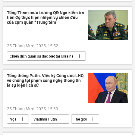
Cuộc khủng hoảng ở Ukraina
Ukraina
Nga
Belgorod
Thế giới
Tổng Tham mưu trưởng QĐ Nga kiểm tra
tiến độ thực hiện nhiệm vụ chiến đấu
Quân sự
Kharkov
của cụm quân “Trung tâm”
25 Tháng Mười 2025, 15:52
Chiến dịch quân sự đặc biệt tại Ukraina
Valery Gerasimov
Nga
Bộ Quốc phòng Nga
Thế giới
Tổng thống Putin: Việc ký Công ước LHQ
về chống tội phạm công nghệ thông tin
Quân sự
Cuộc khủng hoảng ở Ukraina
là sự kiện lịch sử
Ukraina
25 Tháng Mười 2025, 15:39
Nga
Vladimir Putin
Thế giới
Chính trị
CNTT
tội phạm