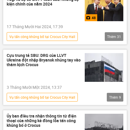
Cuộc bầu cử tổng thống Nga năm 2024
kiện chính của năm 2024
Israel
Gaza
Syria
48
Donald Trump
Võ Văn Thưởng
17 Tháng Mười Hai 2024, 17:39
Nguyễn Phú Trọng
Việt Nam
Vụ tấn công khủng bố tại Crocus City Hall
Thêm
31
Nga
Hợp tác Nga-Việt
Tổng kết 2025 và Dự báo 2026
Ảnh
Vladimir Putin
Hàn Quốc
Nga
Thế giới
Chuyến thăm của ông Vladimir Putin tới Việt Nam năm 2024
Cựu trung tá SBU: DRG của LLVT
Ukraina đột nhập Bryansk nhúng tay vào
Chính trị
Donald Trump
phương Tây
thảm kịch Crocus
Việt Nam
Vladimir Putin
Leo thang căng thẳng giữa Israel và Iran
Chuyến thăm của ông Vladimir Putin tới Việt Nam năm 2024
xung đột quân sự
xung đột
3 Tháng Mười Một 2024, 13:37
G20
G20
Tehran
Israel
Ebrahim Raisi
Julian Assange
Vụ tấn công khủng bố tại Crocus City Hall
Thêm
9
Iran
Bắc Triều Tiên
Kim Jong-un
Tô Lâm
Lebanon
Pavel Durov
Chiến dịch quân sự đặc biệt tại Ukraina
SPIEF 2024
Nhật Bản
ASEAN
Lương Cường
Hàn Quốc
Nga
Ukraina
Cuộc khủng hoảng ở Ukraina
Ukraina
Ủy ban điều tra nhận thông tin từ điện
thoại của những kẻ đồng lõa tấn công
Cuộc khủng hoảng ở Ukraina
Hà Nội
Pavel Durov
Telegram
khủng bố ở Crocus