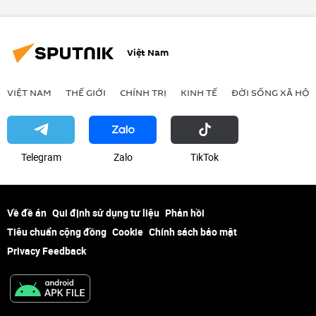
Việt Nam
VIỆT NAM
THẾ GIỚI
CHÍNH TRỊ
KINH TẾ
ĐỜI SỐNG XÃ HỘI
Telegram
Zalo
ТikТоk
Về đề án
Qui định sử dụng tư liệu
Phản hồi
Tiêu chuẩn cộng đồng
Cookie
Chính sách bảo mật
Privacy Feedback