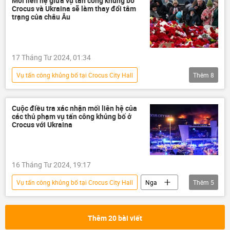
Mối liên hệ giữa vụ tấn công khủng bố
Crocus và Ukraina sẽ làm thay đổi tâm
trạng của châu Âu
17 Tháng Tư 2024, 01:34
Vụ tấn công khủng bố tại Crocus City Hall
Thêm
8
Quan điểm-Ý kiến
Nga
Ukraina
phương Tây
Thế giới
quan hệ
Cuộc điều tra xác nhận mối liên hệ của
các thủ phạm vụ tấn công khủng bố ở
Hội đồng An ninh Nga
Nikolai Patrushev
Crocus với Ukraina
16 Tháng Tư 2024, 19:17
Vụ tấn công khủng bố tại Crocus City Hall
Nga
Thêm
5
vụ khủng bố
khủng bố
Thế giới
Ukraina
Nikolai Patrushev
Thêm 20 bài viết