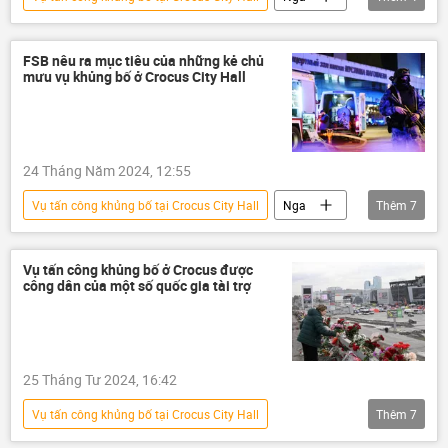
Thế giới
khủng bố
Chính trị
xung đột
FSB nêu ra mục tiêu của những kẻ chủ
mưu vụ khủng bố ở Crocus City Hall
24 Tháng Năm 2024, 12:55
Vụ tấn công khủng bố tại Crocus City Hall
Nga
Thêm
7
Ukraina
FSB
Thời sự
Thế giới
Moskva
SNG
Vụ tấn công khủng bố ở Crocus được
công dân của một số quốc gia tài trợ
vụ khủng bố
25 Tháng Tư 2024, 16:42
Vụ tấn công khủng bố tại Crocus City Hall
Thêm
7
vụ khủng bố
khủng bố
Thế giới