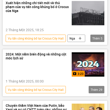
Ủy ban Điều tra của Nga
Thế giới
Xuất hiện những chi tiết mới về thủ
phạm của vụ tấn công khủng bố ở Crocus
khủng bố
vụ khủng bố
của Nga
2 Tháng Một 2025, 18:25
Vụ tấn công khủng bố tại Crocus City Hall
Nga
Thêm
5
khủng bố
Thổ Nhĩ Kỳ
Thế giới
thông tin
vụ khủng bố
2024: Một năm biến động và những cột
mốc lịch sử
3:23
1 Tháng Một 2025, 00:00
Vụ tấn công khủng bố tại Crocus City Hall
Thêm
29
Tổng kết 2025 và Dự báo 2026
Thế giới
Chính trị
BRICS
Video
Chuyến thăm Việt Nam của Putin, bão
Yagi và sự cố CNTT toàn cầu: những sự