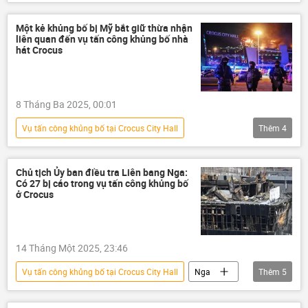
vụ khủng bố
Nga
Thế giới
khủng bố
Ủy ban Điều tra của Nga
Một kẻ khủng bố bị Mỹ bắt giữ thừa nhận
liên quan đến vụ tấn công khủng bố nhà
điều tra
hát Crocus
8 Tháng Ba 2025, 00:01
Vụ tấn công khủng bố tại Crocus City Hall
Thêm
4
Hoa Kỳ
vụ khủng bố
khủng bố
Nga
Thế giới
Chủ tịch Ủy ban điều tra Liên bang Nga:
Có 27 bị cáo trong vụ tấn công khủng bố
ở Crocus
14 Tháng Một 2025, 23:46
Vụ tấn công khủng bố tại Crocus City Hall
Nga
Thêm
5
Alexander Bastrykin