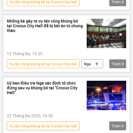
Vụ tấn công khủng bố tại Crocus City Hall
Thêm
8
Cuộc khủng hoảng ở Ukraina
Ukraina
Thế giới
Chính trị
Nga
Những kẻ gây ra vụ tấn công khủng bố
tại Crocus City Hall đã bị kết án tù chung
khủng bố
vụ khủng bố
thân
Ủy ban Điều tra của Nga
12 Tháng Ba, 15:35
Vụ tấn công khủng bố tại Crocus City Hall
Nga
Thêm
8
Thế giới
Chính trị
khủng bố
vụ khủng bố
Ukraina
Uỷ ban điều tra Nga xác định tổ chức
đứng sau vụ khủng bố tại "Crocus City
Cuộc khủng hoảng ở Ukraina
tù nhân
Hall"
nhà tù
22 Tháng Ba 2025, 16:30
Vụ tấn công khủng bố tại Crocus City Hall
Thêm
6