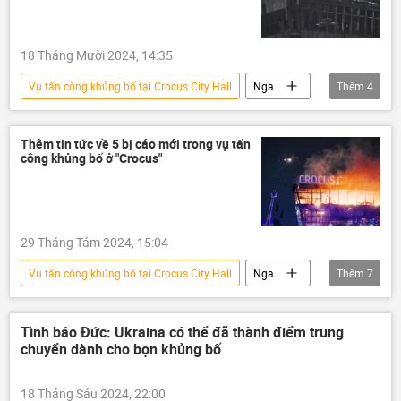
xung đột quân sự
Thế giới
Trung Quốc
Palestine
cơn bão
thông tin
Quân sự
khủng bố
siêu bão
Tucker Carlson
18 Tháng Mười 2024, 14:35
Điện Kremlin
Moskva
Vụ tấn công khủng bố tại Crocus City Hall
Nga
Thêm
4
điều tra
vụ khủng bố
Thế giới
Alexander Bastrykin
Thêm tin tức về 5 bị cáo mới trong vụ tấn
công khủng bố ở "Crocus"
29 Tháng Tám 2024, 15:04
Vụ tấn công khủng bố tại Crocus City Hall
Nga
Thêm
7
khủng bố
Thế giới
thông tin
bắt giữ
Pháp luật
Tòa án
Tình báo Đức: Ukraina có thể đã thành điểm trung
chuyển dành cho bọn khủng bố
tấn công
18 Tháng Sáu 2024, 22:00