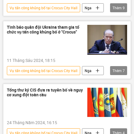
Vụ tấn công khủng bố tại Crocus City Hall
Nga
Thêm
9
Ukraina
khủng bố
vụ khủng bố
chống khủng bố
bọn khủng bố
Tình báo quân đội Ukraina tham gia tổ
chức vụ tấn công khủng bố ở "Crocus"
Thế giới
thông tin
phương Tây
Đức
11 Tháng Sáu 2024, 18:15
Vụ tấn công khủng bố tại Crocus City Hall
Nga
Thêm
7
Ukraina
Aleksandr Bortnikov
FSB
Thế giới
vụ khủng bố
Moskva
Tổng thư ký CIS đưa ra tuyên bố về nguy
cơ xung đột toàn cầu
SNG
24 Tháng Năm 2024, 16:15
Vụ tấn công khủng bố tại Crocus City Hall
Nga
Thêm
4