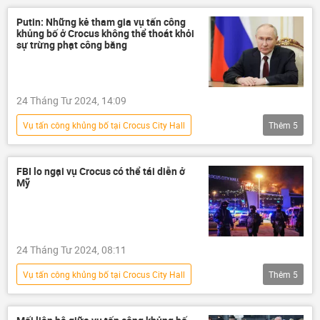
Kinh tế
tài chính
tội phạm
Putin: Những kẻ tham gia vụ tấn công
khủng bố ở Crocus không thể thoát khỏi
Nga
sự trừng phạt công bằng
24 Tháng Tư 2024, 14:09
Vụ tấn công khủng bố tại Crocus City Hall
Thêm
5
Vladimir Putin
khủng bố
Thế giới
Nga
an ninh
FBI lo ngại vụ Crocus có thể tái diễn ở
Mỹ
24 Tháng Tư 2024, 08:11
Vụ tấn công khủng bố tại Crocus City Hall
Thêm
5
Thế giới
Nga
Hoa Kỳ
FBI
tấn công
khủng bố