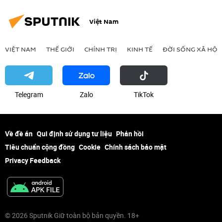
Việt Nam
VIỆT NAM
THẾ GIỚI
CHÍNH TRỊ
KINH TẾ
ĐỜI SỐNG XÃ HỘI
Telegram
Zalo
ТikТоk
Về đề án
Qui định sử dụng tư liệu
Phản hồi
Tiêu chuẩn cộng đồng
Cookie
Chính sách bảo mật
Privacy Feedback
© 2026 Sputnik Giữ toàn bộ bản quyền. 18+