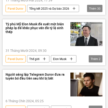
17 Tháng Mười Hai 2024, 17:39
xung đột quân sự
xung đột
Pavel Durov
Tổng kết 2025 và Dự báo 2026
Thêm
30
Ebrahim Raisi
Julian Assange
Ảnh
Hàn Quốc
Nga
Tô Lâm
Lebanon
ASEAN
Thế giới
Chính trị
Donald Trump
Lương Cường
Hàn Quốc
Tỷ phú Mỹ Elon Musk đề xuất một biện
pháp lạ để khắc phục vấn đề tỷ lệ sinh
Việt Nam
Vladimir Putin
thấp
Chuyến thăm của ông Vladimir Putin tới Việt Nam năm 2024
G20
G20
Tehran
Israel
31 Tháng Mười 2024, 09:30
Iran
Bắc Triều Tiên
Kim Jong-un
Pavel Durov
Thế giới
Elon Musk
Thêm
2
SPIEF 2024
Nhật Bản
Xã hội
sinh con
Cuộc khủng hoảng ở Ukraina
Ukraina
Hà Nội
Người sáng lập Telegram Durov đưa ra
tuyên bố đầu tiên sau khi bị bắt
Vụ tấn công khủng bố tại Crocus City Hall
Telegram
Trung Quốc
Palestine
cơn bão
siêu bão
Tucker Carlson
6 Tháng Chín 2024, 05:25
Điện Kremlin
Moskva