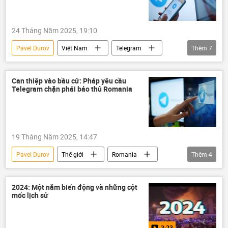
thông tin
Thế giới
24 Tháng Năm 2025, 19:10
Pavel Durov
Việt Nam
Telegram
Thêm
7
thông tin
mạng xã hội
Thế giới
tội phạm
Pháp luật
Can thiệp vào bầu cử: Pháp yêu cầu
Telegram chặn phái bảo thủ Romania
an ninh mạng
an ninh
19 Tháng Năm 2025, 14:47
Pavel Durov
Thế giới
Romania
Thêm
4
Pháp
Telegram
cuộc bầu cử tổng thống
mạng xã hội
2024: Một năm biến động và những cột
mốc lịch sử
3:23