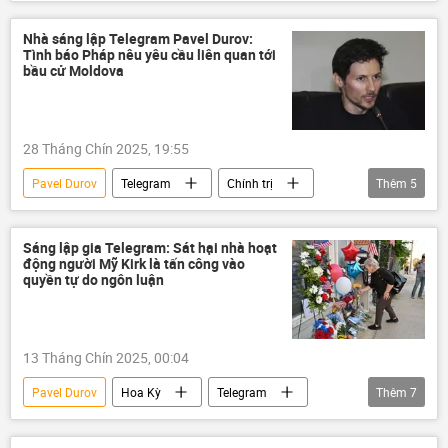
Telegram
FSB
khủng bố
Ukraina
Nhà sáng lập Telegram Pavel Durov:
Tình báo Pháp nêu yêu cầu liên quan tới
bầu cử Moldova
28 Tháng Chín 2025, 19:55
Pavel Durov
Telegram
Chính trị
Thêm
5
Thế giới
Nga
Moldova
Pháp
bầu cử
Sáng lập gia Telegram: Sát hại nhà hoạt
động người Mỹ Kirk là tấn công vào
quyền tự do ngôn luận
13 Tháng Chín 2025, 00:04
Pavel Durov
Hoa Kỳ
Telegram
Thêm
7
Donald Trump
thông tin
Ukraina