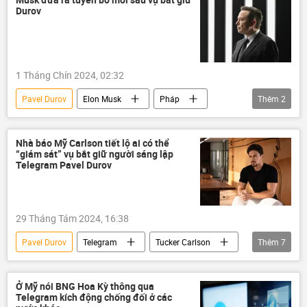
Durov
bắt giữ
Pháp
Hoa Kỳ
Thế giới
1 Tháng Chín 2024, 02:32
Pavel Durov
Elon Musk
Pháp
Thêm
2
Pháp luật
Thế giới
Nhà báo Mỹ Carlson tiết lộ ai có thể
“giám sát” vụ bắt giữ người sáng lập
Telegram Pavel Durov
29 Tháng Tám 2024, 16:38
Pavel Durov
Telegram
Tucker Carlson
Thêm
7
bắt giữ
Pháp
Emmanuel Macron
Joe Biden
Hoa Kỳ
Thế giới
Ở Mỹ nói BNG Hoa Kỳ thông qua
Telegram kích động chống đối ở các
phương Tây