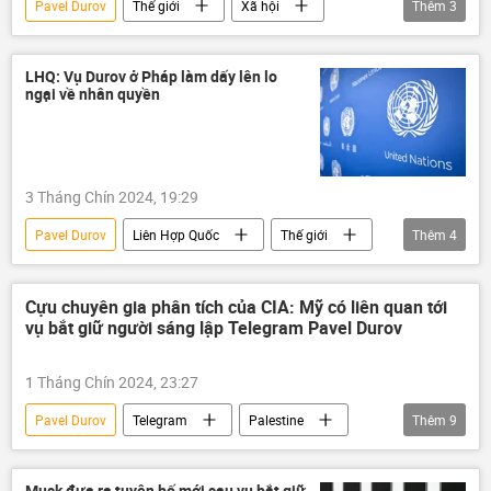
Pavel Durov
Thế giới
Xã hội
Thêm
3
Telegram
Pháp
Nga
LHQ: Vụ Durov ở Pháp làm dấy lên lo
ngại về nhân quyền
3 Tháng Chín 2024, 19:29
Pavel Durov
Liên Hợp Quốc
Thế giới
Thêm
4
Pháp luật
Telegram
bị bắt
Pháp
Cựu chuyên gia phân tích của CIA: Mỹ có liên quan tới
vụ bắt giữ người sáng lập Telegram Pavel Durov
1 Tháng Chín 2024, 23:27
Pavel Durov
Telegram
Palestine
Thêm
9
Gaza
xung đột quân sự
Trung Đông
Israel
Julian Assange
Musk đưa ra tuyên bố mới sau vụ bắt giữ