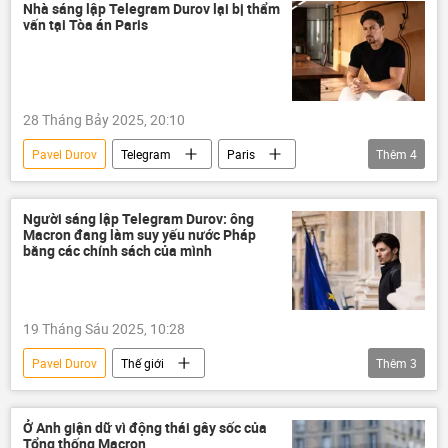
Nga
Thế giới
phương Tây
Nhà sáng lập Telegram Durov lại bị thẩm
vấn tại Tòa án Paris
vụ ám sát
28 Tháng Bảy 2025, 20:10
Pavel Durov
Telegram
Paris
Thêm
4
Tòa án
Pháp
Thế giới
thông tin
Người sáng lập Telegram Durov: ông
Macron đang làm suy yếu nước Pháp
bằng các chính sách của mình
19 Tháng Sáu 2025, 10:28
Pavel Durov
Thế giới
Thêm
3
Emmanuel Macron
Telegram
Pháp
Nga
Ở Anh giận dữ vì động thái gây sốc của
Tổng thống Macron