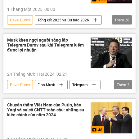
1 Tháng Một 2025, 00:00
Pavel Durov
Tổng kết 2025 và Dự báo 2026
Thêm
28
Thế giới
Chính trị
BRICS
Video
Musk khen ngợi người sáng lập
Telegram Durov sau khi Telegram kiếm
Cuộc bầu cử tổng thống Nga năm 2024
được lợi nhuận
Vụ tấn công khủng bố tại Crocus City Hall
Israel
Gaza
Syria
24 Tháng Mười Hai 2024, 02:21
Donald Trump
Võ Văn Thưởng
Pavel Durov
Elon Musk
Telegram
Thêm
3
Nguyễn Phú Trọng
Việt Nam
Thế giới
Kinh tế
Kinh doanh
Nga
Hợp tác Nga-Việt
Vladimir Putin
Chuyến thăm Việt Nam của Putin, bão
Yagi và sự cố CNTT toàn cầu: những sự
Chuyến thăm của ông Vladimir Putin tới Việt Nam năm 2024
kiện chính của năm 2024
phương Tây
48
Leo thang căng thẳng giữa Israel và Iran