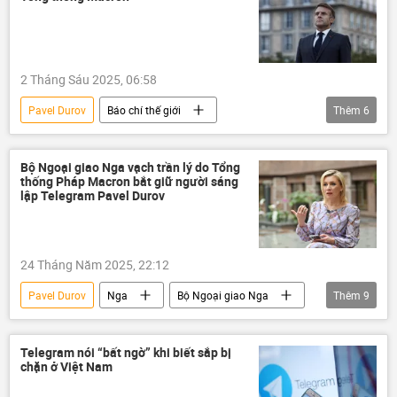
2 Tháng Sáu 2025, 06:58
Pavel Durov
Báo chí thế giới
Thêm
6
Emmanuel Macron
Romania
EU
Nga
Telegram
Châu Âu
Bộ Ngoại giao Nga vạch trần lý do Tổng
thống Pháp Macron bắt giữ người sáng
lập Telegram Pavel Durov
24 Tháng Năm 2025, 22:12
Pavel Durov
Nga
Bộ Ngoại giao Nga
Thêm
9
Maria Zakharova
Emmanuel Macron
Romania
Pháp
Telegram
Telegram nói “bất ngờ” khi biết sắp bị
chặn ở Việt Nam
cuộc bầu cử tổng thống
phương Tây