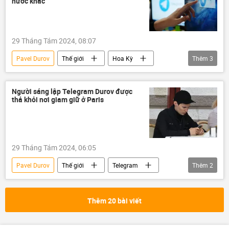
nước khác
29 Tháng Tám 2024, 08:07
Pavel Durov
Thế giới
Hoa Kỳ
Thêm
3
Telegram
Bộ Ngoại giao Mỹ
Nga
Người sáng lập Telegram Durov được
thả khỏi nơi giam giữ ở Paris
29 Tháng Tám 2024, 06:05
Pavel Durov
Thế giới
Telegram
Thêm
2
Nga
Pháp
Thêm 20 bài viết