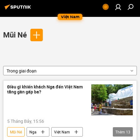
Việt Nam
Mũi Né
Trong giai đoạn
Điều gì khiến khách Nga đến Việt Nam
tăng gần gấp ba?
5 Tháng Bảy, 15:56
Mũi Né
Nga
Việt Nam
Thêm
13