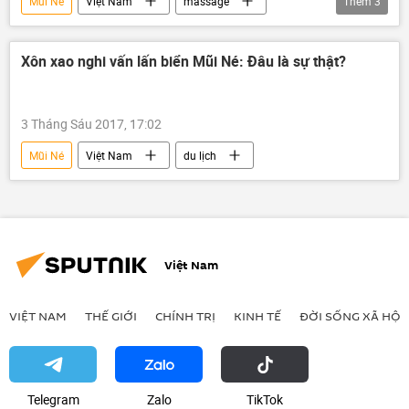
Mũi Né
Việt Nam
massage
Thêm
3
công nghệ
Long Thành
Thời sự
công an
Bình Thuận
Rosatom
phương Tây
Pháp luật
Du lịch
Tô Lâm
nhập khẩu
Xôn xao nghi vấn lấn biển Mũi Né: Đâu là sự thật?
3 Tháng Sáu 2017, 17:02
Mũi Né
Việt Nam
du lịch
Việt Nam
VIỆT NAM
THẾ GIỚI
CHÍNH TRỊ
KINH TẾ
ĐỜI SỐNG XÃ HỘI
Telegram
Zalo
ТikТоk