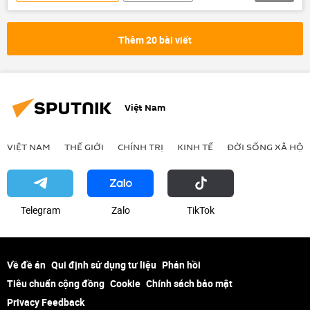
Kinh doanh
thuế
Quốc hội
Vương Đình Huệ
Tổng cục Thuế
Thêm 20 bài viết
truy thu thuế
Ảnh hưởng về kinh tế-xã hội của đại dịch COVID-19
Việt Nam
VIỆT NAM
THẾ GIỚI
CHÍNH TRỊ
KINH TẾ
ĐỜI SỐNG XÃ HỘI
Telegram
Zalo
ТikТоk
Về đề án
Qui định sử dụng tư liệu
Phản hồi
Tiêu chuẩn cộng đồng
Cookie
Chính sách bảo mật
Privacy Feedback