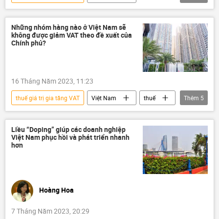
thông tin
Quốc hội
Chính sách
chính sách tiền tệ
Những nhóm hàng nào ở Việt Nam sẽ
không được giảm VAT theo đề xuất của
Chính phủ?
16 Tháng Năm 2023, 11:23
thuế giá trị gia tăng VAT
Việt Nam
thuế
Thêm
5
thông tin
Chính sách
Pháp luật
bất động sản
Kinh tế
Liều “Doping” giúp các doanh nghiệp
Việt Nam phục hồi và phát triển nhanh
hơn
Hoàng Hoa
7 Tháng Năm 2023, 20:29