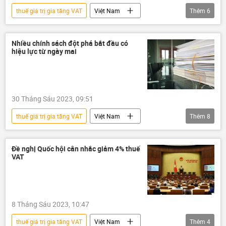
thuế giá trị gia tăng VAT
Việt Nam
Thêm
6
Kinh tế
Kinh doanh
nhập khẩu
doanh nghiệp
VCCI
FTA
Nhiều chính sách đột phá bắt đầu có
hiệu lực từ ngày mai
30 Tháng Sáu 2023, 09:51
thuế giá trị gia tăng VAT
Việt Nam
Thêm
8
Pháp luật
Chính sách
lương
bảo hiểm
thông tin
Quốc hội
Đề nghị Quốc hội cân nhắc giảm 4% thuế
VAT
thuế
an ninh mạng
8 Tháng Sáu 2023, 10:47
thuế giá trị gia tăng VAT
Việt Nam
Thêm
4