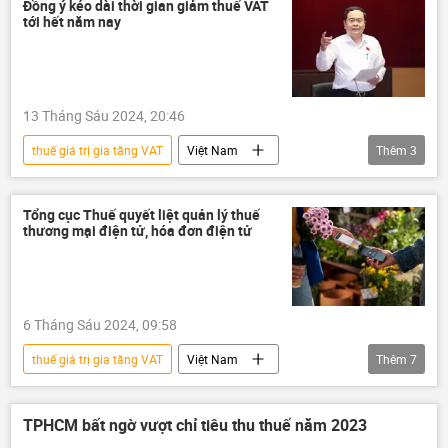
doanh nghiệp
Tác giả
Đồng ý kéo dài thời gian giảm thuế VAT
tới hết năm nay
Quan điểm-Ý kiến
13 Tháng Sáu 2024, 20:46
thuế giá trị gia tăng VAT
Việt Nam
Thêm
3
thông tin
Chính phủ
Chính sách
Tổng cục Thuế quyết liệt quản lý thuế
thương mại điện tử, hóa đơn điện tử
6 Tháng Sáu 2024, 09:58
thuế giá trị gia tăng VAT
Việt Nam
Thêm
7
thông tin
Bộ Tài Chính VN
Hà Nội
thuế
Tổng cục Thuế
truy thu thuế
TPHCM bất ngờ vượt chỉ tiêu thu thuế năm 2023