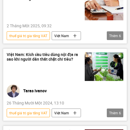
quản lý thị trường
Chính sách
2 Tháng Một 2025, 09:32
thuế giá trị gia tăng VAT
Việt Nam
Thêm
6
thông tin
thuế
Tổng cục Thuế
truy thu thuế
trốn thuế
Việt Nam: Kích cầu tiêu dùng nội địa ra
sao khi người dân thắt chặt chi tiêu?
Chính sách
Taras Ivanov
26 Tháng Mười Một 2024, 13:10
thuế giá trị gia tăng VAT
Việt Nam
Thêm
6
Kinh tế
tài chính
người tiêu dùng