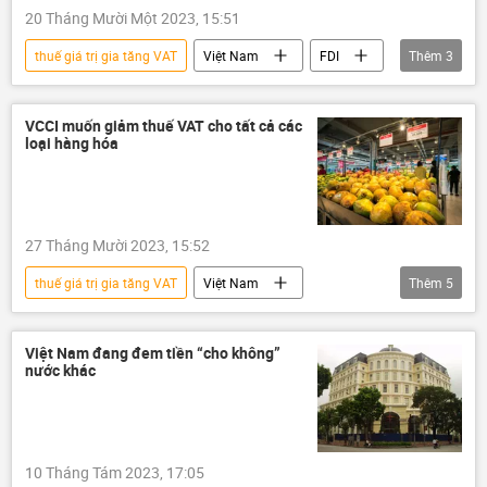
20 Tháng Mười Một 2023, 15:51
thuế giá trị gia tăng VAT
Việt Nam
FDI
Thêm
3
Kinh tế
Thế giới
tài chính
VCCI muốn giảm thuế VAT cho tất cả các
loại hàng hóa
27 Tháng Mười 2023, 15:52
thuế giá trị gia tăng VAT
Việt Nam
Thêm
5
thông tin
VCCI
thuế
nộp thuế
Kinh tế
Việt Nam đang đem tiền “cho không”
nước khác
10 Tháng Tám 2023, 17:05