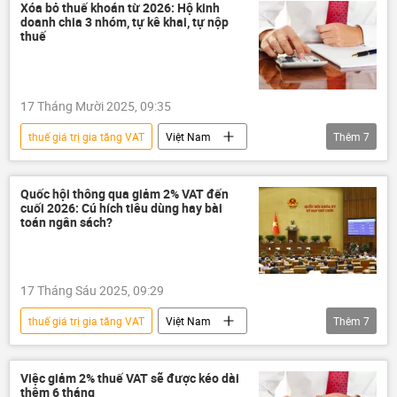
nộp thuế
thu nhập
Tổng cục Thuế
Xóa bỏ thuế khoán từ 2026: Hộ kinh
doanh chia 3 nhóm, tự kê khai, tự nộp
Chính phủ
Chính sách
thuế
17 Tháng Mười 2025, 09:35
thuế giá trị gia tăng VAT
Việt Nam
Thêm
7
thông tin
thuế
nộp thuế
truy thu thuế
Tổng cục Thuế
Quốc hội thông qua giảm 2% VAT đến
cuối 2026: Cú hích tiêu dùng hay bài
Kinh tế
chiến lược phát triển kinh tế
toán ngân sách?
17 Tháng Sáu 2025, 09:29
thuế giá trị gia tăng VAT
Việt Nam
Thêm
7
thông tin
Quốc hội
thuế
nộp thuế
kinh tế thị trường
Việc giảm 2% thuế VAT sẽ được kéo dài
thêm 6 tháng