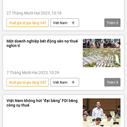
nộp thuế
27 Tháng Mười Hai 2023, 10:18
thuế giá trị gia tăng VAT
Việt Nam
Thêm
6
thông tin
thuế
truy thu thuế
nộp thuế
Thành phố Hồ Chí Minh
Một doanh nghiệp bất động sản nợ thuế
nghìn tỉ
ngân sách
7 Tháng Mười Hai 2023, 10:29
thuế giá trị gia tăng VAT
Việt Nam
Thêm
8
thông tin
thuế
Tổng cục Thuế
truy thu thuế
nộp thuế
Việt Nam không hút "đại bàng" FDI bằng
công cụ thuế
bất động sản
Kinh doanh
doanh nghiệp