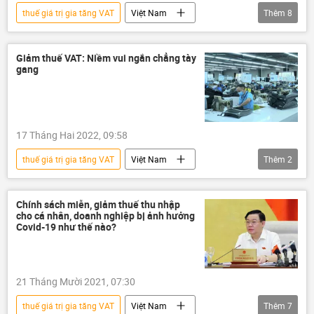
thuế giá trị gia tăng VAT
Việt Nam
Thêm
8
Quan điểm-Ý kiến
Tác giả
thuế
doanh nghiệp
Pháp luật
Kinh tế
Giảm thuế VAT: Niềm vui ngắn chẳng tày
gang
Ngân hàng Nhà nước VN
Ngân hàng Nhà nước
17 Tháng Hai 2022, 09:58
thuế giá trị gia tăng VAT
Việt Nam
Thêm
2
Tổng cục Thuế
Kinh tế Việt Nam hậu Covid-19
Chính sách miễn, giảm thuế thu nhập
cho cá nhân, doanh nghiệp bị ảnh hưởng
Covid-19 như thế nào?
21 Tháng Mười 2021, 07:30
thuế giá trị gia tăng VAT
Việt Nam
Thêm
7