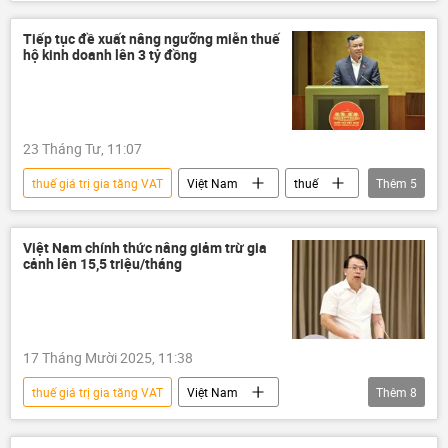
St. Petersburg
Nga
Bộ phát triển kinh tế
Thế giới
Tiếp tục đề xuất nâng ngưỡng miễn thuế
hộ kinh doanh lên 3 tỷ đồng
23 Tháng Tư, 11:07
thuế giá trị gia tăng VAT
Việt Nam
thuế
Thêm
5
nộp thuế
truy thu thuế
Tổng cục Thuế
Kinh doanh
Việt Nam chính thức nâng giảm trừ gia
cảnh lên 15,5 triệu/tháng
doanh nghiệp
17 Tháng Mười 2025, 11:38
thuế giá trị gia tăng VAT
Việt Nam
Thêm
8
thông tin
Quốc hội
thuế