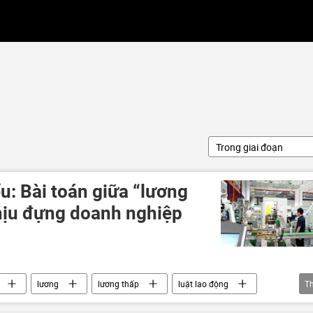
Trong giai đoạn
ểu: Bài toán giữa “lương
hịu đựng doanh nghiệp
lương
lương thấp
luật lao động
T
o động
Chính sách