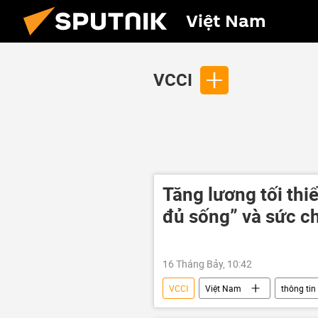
Việt Nam
VCCI
Tăng lương tối thi
đủ sống” và sức c
16 Tháng Bảy, 10:42
VCCI
Việt Nam
thông tin
người lao động
năng suất la