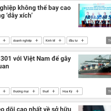
ghiệp không thể bay cao
 ‘dây xích’
doanh nghiệp
Kinh tế
đầu tư
T
 301 với Việt Nam để gây
uan
thương mại
thuế
Hoa Kỳ
T
Bộ Công Thương
xuất khẩu
o dõi cao nhất về sở hữu