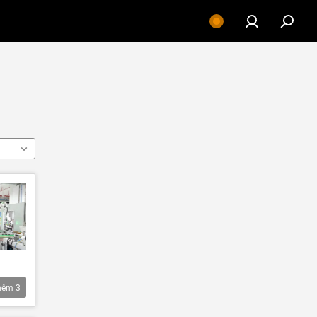
hêm
3