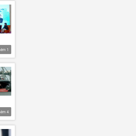
hêm
1
hêm
4