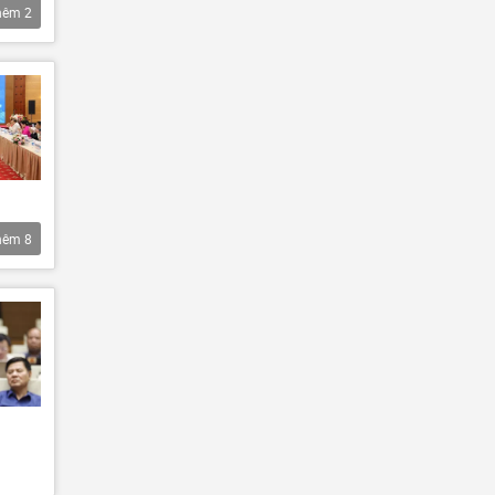
hêm
2
hêm
8