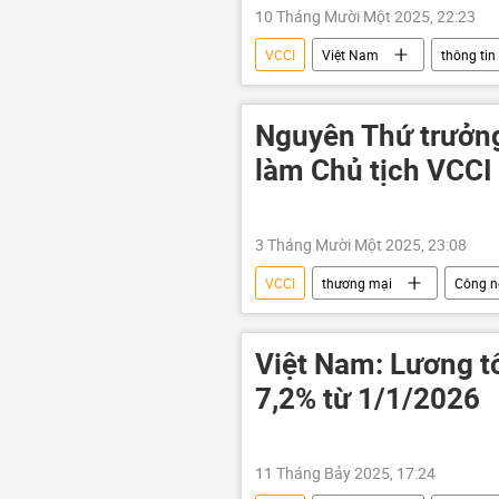
10 Tháng Mười Một 2025, 22:23
VCCI
Việt Nam
thông tin
Phạm Minh Chính
doanh ng
Nguyên Thứ trưởng
làm Chủ tịch VCCI
3 Tháng Mười Một 2025, 23:08
VCCI
thương mại
Công n
Ban Chấp hành Trung ương Đảng
Bộ Tài Chính VN
Việt Nam: Lương tố
7,2% từ 1/1/2026
11 Tháng Bảy 2025, 17:24