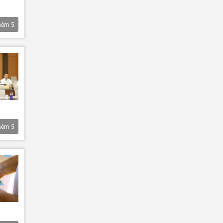
hêm
5
hêm
5