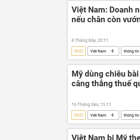
Việt Nam: Doanh n
nếu chân còn vướng
8 Tháng Bảy, 20:11
VCCI
Việt Nam
thông tin
doanh nhân
Mỹ dùng chiêu bài
căng thẳng thuế q
16 Tháng Sáu, 15:11
VCCI
Việt Nam
thông tin
Chính trị
sản xuất
Việt Nam bị Mỹ the