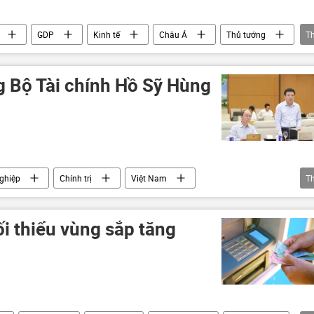
GDP
Kinh tế
Châu Á
Thủ tướng
T
hiệp
HĐBA LHQ
FDI
Kinh doanh
 Bộ Tài chính Hồ Sỹ Hùng
ghiệp
Chính trị
Việt Nam
T
Kinh tế
Kinh doanh
doanh nghiệp
i thiểu vùng sắp tăng