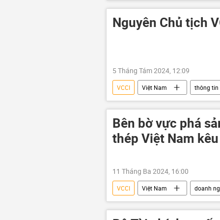
Nguyên Chủ tịch V
5 Tháng Tám 2024, 12:09
VCCI
Việt Nam
thông tin
Bên bờ vực phá sả
thép Việt Nam kêu
11 Tháng Ba 2024, 16:00
VCCI
Việt Nam
doanh ng
Bộ Khoa học và Công nghệ
K