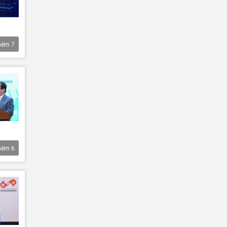
hêm
7
hêm
6