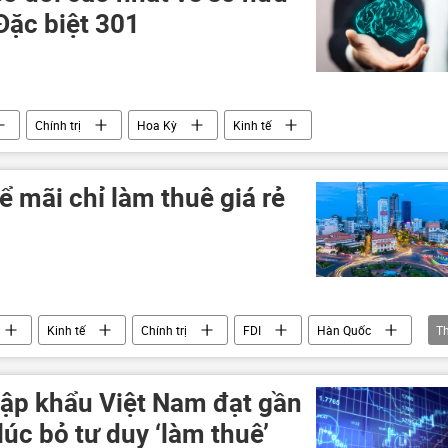
 Đặc biệt 301
Chính trị
Hoa Kỳ
Kinh tế
 mãi chỉ làm thuê giá rẻ
Kinh tế
Chính trị
FDI
Hàn Quốc
T
ập khẩu Việt Nam đạt gần
úc bỏ tư duy ‘làm thuê’