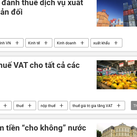
 đánh thuế dịch vụ xuất
ản đối
hính VN
Kinh tế
Kinh doanh
xuất khẩu
uế VAT cho tất cả các
thuế
nộp thuế
thuế giá trị gia tăng VAT
T
 tiền “cho không” nước