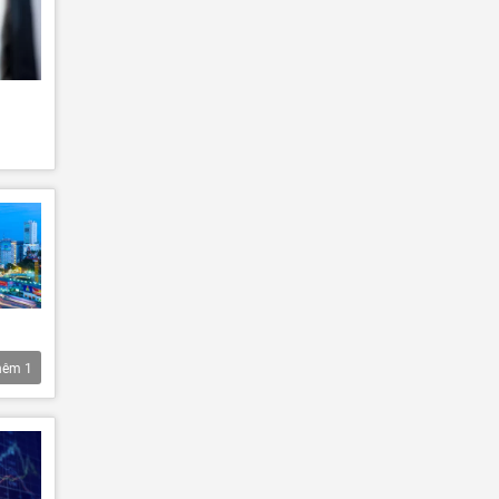
hêm
1