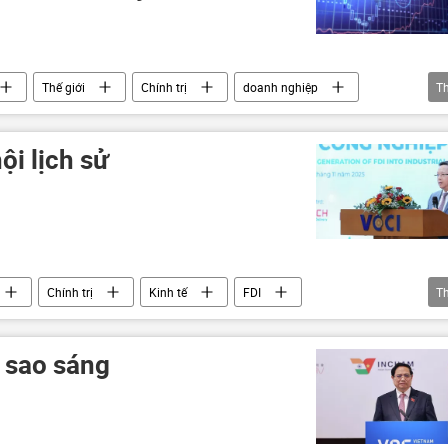
Thế giới
Chính trị
doanh nghiệp
T
Apple
Bộ Công Thương
xuất khẩu
i lịch sử
Chính trị
Kinh tế
FDI
T
đầu tư nước ngoài
tăng trưởng kinh tế
 sao sáng