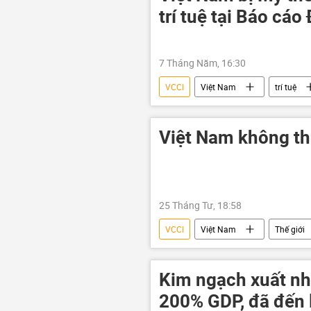
trí tuệ tại Báo cáo
7 Tháng Năm, 16:30
VCCI
Việt Nam
trí tuệ
Việt Nam không thể
25 Tháng Tư, 18:58
VCCI
Việt Nam
Thế giới
doanh nghiệp
Kim ngạch xuất nh
200% GDP, đã đến l