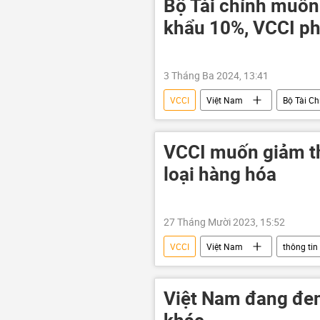
Bộ Tài chính muốn
khẩu 10%, VCCI ph
3 Tháng Ba 2024, 13:41
VCCI
Việt Nam
Bộ Tài C
VCCI muốn giảm th
loại hàng hóa
27 Tháng Mười 2023, 15:52
VCCI
Việt Nam
thông tin
Kinh tế
Việt Nam đang đem