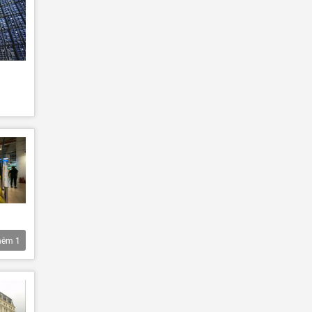
hêm
1