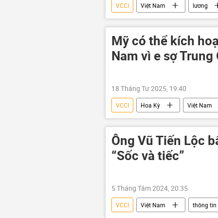
VCCI
Việt Nam
lương
tiền
luật lao động
Mỹ có thể kích hoạ
Nam vì e sợ Trung
18 Tháng Tư 2025, 19:40
VCCI
Hoa Kỳ
Việt Nam
Chính trị
thông tin
xuất khẩu
FTA
doa
Ông Vũ Tiến Lộc bấ
“Sốc và tiếc”
5 Tháng Tám 2024, 20:35
VCCI
Việt Nam
thông tin