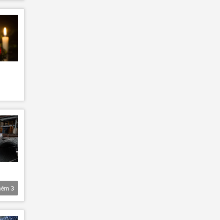
hêm
3