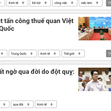
Kinh tế
Xã hội
công việc
việc làm
T
t tấn công thuế quan Việt
 Quốc
Trung Quốc
Kinh tế
Thế giới
T
phương Tây
thương mại
nhập khẩu
nh nghiệp
t ngờ qua đời do đột quỵ:
qua đời
Kinh tế