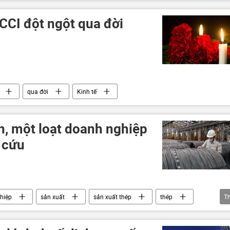
CCI đột ngột qua đời
qua đời
Kinh tế
n, một loạt doanh nghiệp
 cứu
hiệp
sản xuất
sản xuất thép
thép
T
inh tế
Kinh doanh