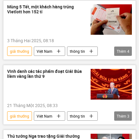
Intervision 2025
ca sĩ
Việt Nam
Mùng 5 Tết, một khách hàng trúng
Vietlott hơn 152 tỉ
Hợp tác Nga-Việt
Trẻ em
quyên góp
3 Tháng Hai 2025, 08:18
giải thưởng
Việt Nam
thông tin
Thêm
4
Xã hội
tiền
Tết
Vietlott
Vinh danh các tác phẩm đoạt Giải Búa
liềm vàng lần thứ 9
21 Tháng Một 2025, 08:33
giải thưởng
Việt Nam
thông tin
Thêm
3
Tổng bí thư
Tô Lâm
Đảng Cộng sản Việt Nam
Thủ tướng Nga trao tặng Giải thưởng