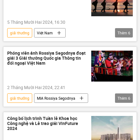
5 Tháng Mười Hai 2024, 16:30
giải thưởng
Việt Nam
Thêm
6
Bộ Quốc phòng Việt Nam
vụ nổ
Bộ Lao động - Thương binh và Xã hội
Phóng viên ảnh Rossiya Segodnya đoạt
giải 3 Giải thưởng Quốc gia Thông tin
quân nhân
Quân sự
Xã hội
đối ngoại Việt Nam
2 Tháng Mười Hai 2024, 22:41
giải thưởng
MIA Rossiya Segodnya
Thêm
6
Việt Nam
Hợp tác Nga-Việt
Nga
Thế giới
Hà Nội
Văn hóa
Công bố lịch trình Tuần lễ Khoa học
Công nghệ và Lễ trao giải VinFuture
2024