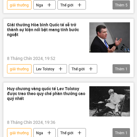
giải thưởng
Nga
Thế giới
Thêm
5
Lev Tolstoy
châu Phi
Nhà hát Bolshoi
Valery Gergiev
Giải thưởng Hòa bình Quốc tế sẽ trở
thành sự kiện nổi bật mang tính bước
Gìn giữ hòa bình
ngoặt
8 Tháng Chín 2024, 19:52
giải thưởng
Lev Tolstoy
Thế giới
Thêm
1
Nga
Huy chương vàng quốc tế Lev Tolstoy
được trao theo quy chế phần thưởng cao
quý nhất
8 Tháng Chín 2024, 19:36
giải thưởng
Nga
Thế giới
Thêm
1