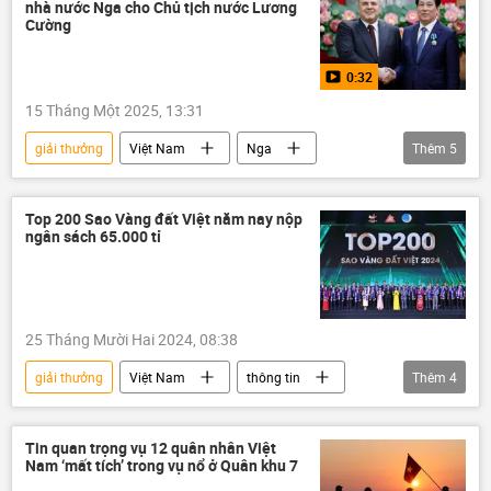
nhà nước Nga cho Chủ tịch nước Lương
Cường
0:32
15 Tháng Một 2025, 13:31
giải thưởng
Việt Nam
Nga
Thêm
5
Hợp tác Nga-Việt
Thế giới
hợp tác
Chính trị
Mikhail Mishustin
Top 200 Sao Vàng đất Việt năm nay nộp
ngân sách 65.000 tỉ
25 Tháng Mười Hai 2024, 08:38
giải thưởng
Việt Nam
thông tin
Thêm
4
Kinh doanh
doanh nghiệp
doanh nhân
Kinh tế
Tin quan trọng vụ 12 quân nhân Việt
Nam ‘mất tích’ trong vụ nổ ở Quân khu 7