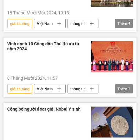
18 Tháng Mười Một 2024, 10:13
giải thưởng
Việt Nam
thông tin
Thêm
4
Vingroup
Nhà khoa học
Khoa học
Khoa học và công nghệ
Vinh danh 10 Công dân Thủ đô ưu tú
năm 2024
8 Tháng Mười 2024, 11:57
giải thưởng
Việt Nam
thông tin
Thêm
3
công dân
Hà Nội
Xã hội
Công bố người đoạt giải Nobel Y sinh