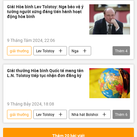
Giải Hòa bình Lev Tolstoy: Nga bảo vệ ý
tưởng người xứng đáng tiến hành hoạt
động hòa bình
9 Tháng Tám 2024, 22:06
giải thưởng
Lev Tolstoy
Nga
Thêm
4
Thế giới
Nhà hát Bolshoi
phỏng vấn
Xã hội
Giải thưởng Hòa bình Quốc tế mang tên
L.N. Tolstoy tiếp tục nhận đơn đăng ký
9 Tháng Bảy 2024, 18:08
giải thưởng
Lev Tolstoy
Nhà hát Bolshoi
Thêm
6
Châu Á
châu Phi
Châu Âu
Mỹ Latinh
Thế giới
Xã hội
Thêm 20 bài viết