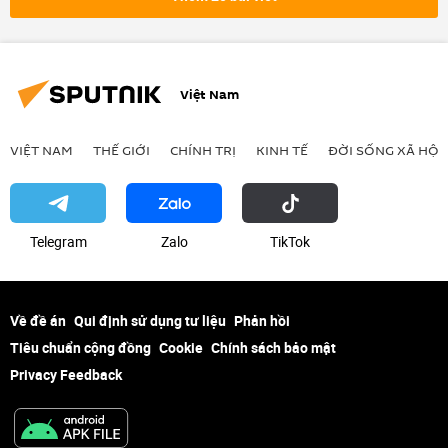
Việt Nam
VIỆT NAM
THẾ GIỚI
CHÍNH TRỊ
KINH TẾ
ĐỜI SỐNG XÃ HỘI
Telegram
Zalo
ТikТоk
Về đề án
Qui định sử dụng tư liệu
Phản hồi
Tiêu chuẩn cộng đồng
Cookie
Chính sách bảo mật
Privacy Feedback