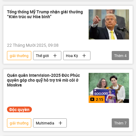
FIFA
Thế giới
phương Tây
bóng đá
Gianni Infantino
Tổng thống Mỹ Trump nhận giải thưởng
“Kiến trúc sư Hòa bình”
22 Tháng Mười 2025, 09:08
giải thưởng
Thế giới
Hoa Kỳ
Thêm
4
Donald Trump
Richard Nixon
Xã hội
giải Nobel Hòa bình
Quán quân Intervision-2025 Đức Phúc
quyên góp cho quỹ hỗ trợ trẻ mồ côi ở
Moskva
2:15
Độc quyền
giải thưởng
Multimedia
Thêm
7
Quan điểm-Ý kiến
Video