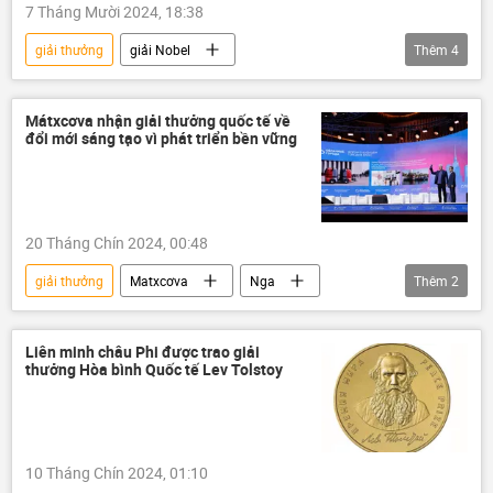
7 Tháng Mười 2024, 18:38
giải thưởng
giải Nobel
Thêm
4
Diễn đàn Kinh tế thế giới Davos
y tế
Thế giới
Khoa học
Mátxcơva nhận giải thưởng quốc tế về
đổi mới sáng tạo vì phát triển bền vững
20 Tháng Chín 2024, 00:48
giải thưởng
Matxcơva
Nga
Thêm
2
Thế giới
Sergei Sobyanin
Liên minh châu Phi được trao giải
thưởng Hòa bình Quốc tế Lev Tolstoy
10 Tháng Chín 2024, 01:10