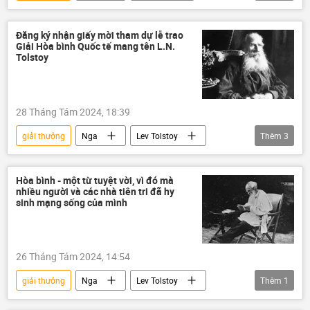
Lev Tolstoy
Đăng ký nhận giấy mời tham dự lễ trao
Giải Hòa bình Quốc tế mang tên L.N.
Tolstoy
28 Tháng Tám 2024, 18:39
giải thưởng
Nga
Lev Tolstoy
Thêm
3
Thế giới
Nhà hát Bolshoi
Xã hội
Hòa bình - một từ tuyệt vời, vì đó mà
nhiều người và các nhà tiên tri đã hy
sinh mạng sống của mình
26 Tháng Tám 2024, 14:54
giải thưởng
Nga
Lev Tolstoy
Thêm
1
Thế giới