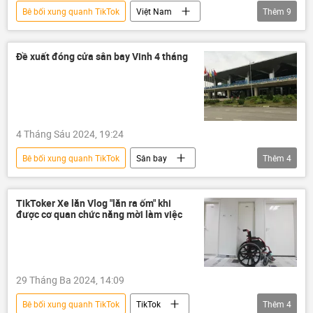
Bê bối xung quanh TikTok
Việt Nam
Thêm
9
thông tin
Bộ Văn hóa Thể thao và Du lịch
livestream
mạng xã hội
Xã hội
Đề xuất đóng cửa sân bay Vinh 4 tháng
TikTok
scandal
Pháp luật
vi phạm
4 Tháng Sáu 2024, 19:24
Bê bối xung quanh TikTok
Sân bay
Thêm
4
Bộ Giao thông Vận tải
Việt Nam
Hàng Không Việt Nam
máy bay
TikToker Xe lăn Vlog "lăn ra ốm" khi
được cơ quan chức năng mời làm việc
29 Tháng Ba 2024, 14:09
Bê bối xung quanh TikTok
TikTok
Thêm
4