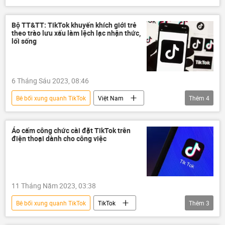
thông tin
TikTok
an ninh
an ninh mạng
An ninh thông tin
Bộ TT&TT: TikTok khuyến khích giới trẻ
theo trào lưu xấu làm lệch lạc nhận thức,
mạng xã hội
lối sống
6 Tháng Sáu 2023, 08:46
Bê bối xung quanh TikTok
Việt Nam
Thêm
4
thông tin
TikTok
mạng xã hội
Bộ Thông tin và Truyền thông Việt Nam
Áo cấm công chức cài đặt TikTok trên
điện thoại dành cho công việc
11 Tháng Năm 2023, 03:38
Bê bối xung quanh TikTok
TikTok
Thêm
3
Australia
Thế giới
Xã hội