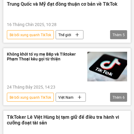
Trung Quốc và Mỹ đạt đồng thuận cơ bản về TikTok
16 Tháng Chín 2025, 10:28
Bê bối xung quanh TikTok
Thế giới
Thêm
5
Hoa Kỳ
Trung Quốc
TikTok
thương mại
thuế
Không khởi tố vụ mẹ Bắp và Tiktoker
Phạm Thoại kêu gọi từ thiện
24 Tháng Bảy 2025, 14:23
Bê bối xung quanh TikTok
Việt Nam
Thêm
6
thông tin
mạng xã hội
từ thiện
tiền
ung thư
bệnh ung thư
TikToker Lê Việt Hùng bị tạm giữ để điều tra hành vi
cưỡng đoạt tài sản