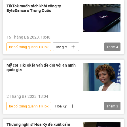
TikTok muốn tách khỏi công ty
ByteDance ở Trung Quốc
15 Tháng Ba 2023, 10:48
Bê bối xung quanh TikTok
Thế giới
Thêm
4
mạng xã hội
TikTok
Trung Quốc
Hoa Kỳ
Mỹ coi TikTok là vấn đề đối với an ninh
quốc gia
2 Tháng Ba 2023, 13:04
Bê bối xung quanh TikTok
Hoa Kỳ
Thêm
3
Thế giới
Nhà Trắng
Trung Quốc
Thượng nghị sĩ Hoa Kỳ đề xuất cấm