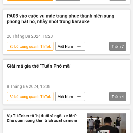
thông tin
mạng xã hội
Bộ Thông tin và Truyền thông Việt Nam
PA03 vào cuộc vụ mặc trang phục thanh niên xung
phong hát hò, nhảy nhót trong karaoke
an ninh mạng
20 Tháng Ba 2024, 16:28
Bê bối xung quanh TikTok
Việt Nam
Thêm
7
thông tin
Pháp luật
mạng xã hội
thanh tra
Văn hóa
Xã hội
Giải mã gia thế "Tuấn Phò mã"
TikTok
8 Tháng Ba 2024, 16:38
Bê bối xung quanh TikTok
Việt Nam
Thêm
4
thông tin
TikTok
Pháp luật
mạng xã hội
Vụ TikToker tố "bị đuổi vì ngồi xe lăn":
Chủ quán công khai trích xuất camera