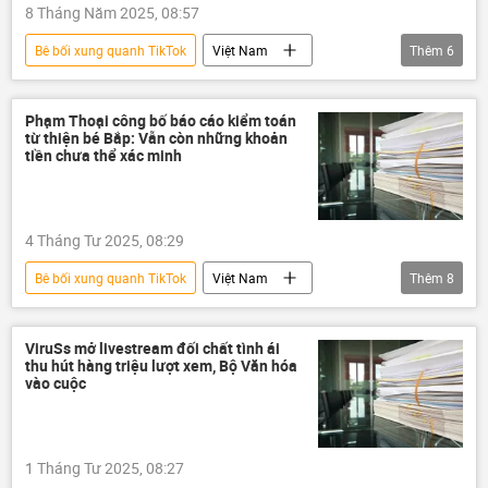
8 Tháng Năm 2025, 08:57
Bê bối xung quanh TikTok
Việt Nam
Thêm
6
thông tin
TikTok
mạng xã hội
Pháp luật
công an
Phạm Thoại công bố báo cáo kiểm toán
từ thiện bé Bắp: Vẫn còn những khoản
Bộ Công an Việt Nam
tiền chưa thể xác minh
4 Tháng Tư 2025, 08:29
Bê bối xung quanh TikTok
Việt Nam
Thêm
8
thông tin
TikTok
mạng xã hội
livestream
từ thiện
làm từ thiện
ViruSs mở livestream đối chất tình ái
thu hút hàng triệu lượt xem, Bộ Văn hóa
scandal
Xã hội
vào cuộc
1 Tháng Tư 2025, 08:27