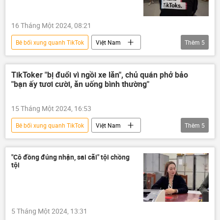
16 Tháng Một 2024, 08:21
Bê bối xung quanh TikTok
Việt Nam
Thêm
5
thông tin
TikTok
mạng xã hội
Hà Nội
ẩm thực
TikToker "bị đuổi vì ngồi xe lăn", chủ quán phở bảo
"bạn ấy tươi cười, ăn uống bình thường"
15 Tháng Một 2024, 16:53
Bê bối xung quanh TikTok
Việt Nam
Thêm
5
thông tin
Hà Nội
món phở
khuyết tật
mạng xã hội
"Cô đồng đúng nhận, sai cãi" tội chồng
tội
5 Tháng Một 2024, 13:31