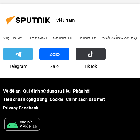
Việt Nam
VIỆT NAM
THẾ GIỚI
CHÍNH TRỊ
KINH TẾ
ĐỜI SỐNG XÃ HỘI
Telegram
Zalo
ТikТоk
Về đề án
Qui định sử dụng tư liệu
Phản hồi
Tiêu chuẩn cộng đồng
Cookie
Chính sách bảo mật
Privacy Feedback