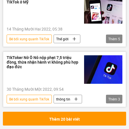
TikTok ở Mỹ
14 Tháng Mười Hai 2022, 05:38
Bê bối xung quanh TikTok
Thế giới
Thêm
5
Hoa Kỳ
TikTok
Trung Quốc
Quốc hội Mỹ
mạng xã hội
TikToker Nờ Ô Nô nộp phạt 7,5 triệu
đồng, thừa nhận hành vi không phù hợp
đạo đức
30 Tháng Mười Một 2022, 09:54
Bê bối xung quanh TikTok
thông tin
Thêm
3
Việt Nam
TikTok
mạng xã hội
Thêm 20 bài viết