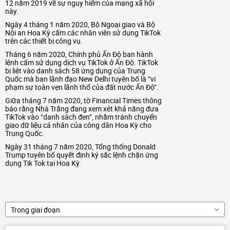
12 năm 2019 về sự nguy hiểm của mạng xã hội
này.
Ngày 4 tháng 1 năm 2020, Bộ Ngoại giao và Bộ
Nội an Hoa Kỳ cấm các nhân viên sử dụng TikTok
trên các thiết bị công vụ.
Tháng 6 năm 2020, Chính phủ Ấn Độ ban hành
lệnh cấm sử dụng dịch vụ TikTok ở Ấn Độ. TikTok
bị liệt vào danh sách 58 ứng dụng của Trung
Quốc mà ban lãnh đạo New Delhi tuyên bố là “vi
phạm sự toàn vẹn lãnh thổ của đất nước Ấn Độ”.
Giữa tháng 7 năm 2020, tờ Financial Times thông
báo rằng Nhà Trắng đang xem xét khả năng đưa
TikTok vào “danh sách đen”, nhằm tránh chuyển
giao dữ liệu cá nhân của công dân Hoa Kỳ cho
Trung Quốc.
Ngày 31 tháng 7 năm 2020, Tổng thống Donald
Trump tuyên bố quyết định ký sắc lệnh chặn ứng
dụng Tik Tok tại Hoa Kỳ.
Trong giai đoạn