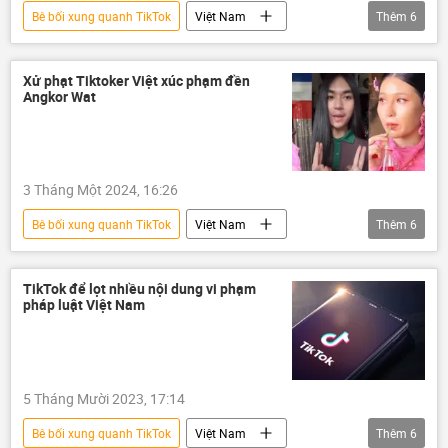
Bê bối xung quanh TikTok
Việt Nam
Thêm
6
thông tin
mạng xã hội
tôn giáo
lừa đảo
Pháp luật
TikTok
Xử phạt Tiktoker Việt xúc phạm đền
Angkor Wat
3 Tháng Một 2024, 16:26
Bê bối xung quanh TikTok
Việt Nam
Thêm
6
thông tin
TikTok
Campuchia
Thái Lan
Văn hóa
mạng xã hội
TikTok để lọt nhiều nội dung vi phạm
pháp luật Việt Nam
5 Tháng Mười 2023, 17:14
Bê bối xung quanh TikTok
Việt Nam
Thêm
6