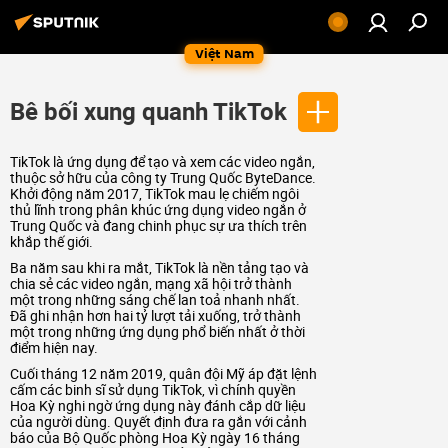
Việt Nam
Bê bối xung quanh TikTok
TikTok là ứng dụng để tạo và xem các video ngắn,
thuộc sở hữu của công ty Trung Quốc ByteDance.
Khởi động năm 2017, TikTok mau lẹ chiếm ngôi
thủ lĩnh trong phân khúc ứng dụng video ngắn ở
Trung Quốc và đang chinh phục sự ưa thích trên
khắp thế giới.
Ba năm sau khi ra mắt, TikTok là nền tảng tạo và
chia sẻ các video ngắn, mạng xã hội trở thành
một trong những sáng chế lan toả nhanh nhất.
Đã ghi nhận hơn hai tỷ lượt tải xuống, trở thành
một trong những ứng dụng phổ biến nhất ở thời
điểm hiện nay.
Cuối tháng 12 năm 2019, quân đội Mỹ áp đặt lệnh
cấm các binh sĩ sử dụng TikTok, vì chính quyền
Hoa Kỳ nghi ngờ ứng dụng này đánh cắp dữ liệu
của người dùng. Quyết định đưa ra gắn với cảnh
báo của Bộ Quốc phòng Hoa Kỳ ngày 16 tháng