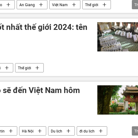
eo
An Giang
Việt Nam
Thế giới
T
t nhất thế giới 2024: tên
i
Thế giới
ộ sẽ đến Việt Nam hôm
tin
Hà Nội
Du lịch
đi du lịch
T