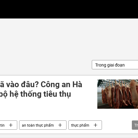
Trong giai đoạn
đã vào đâu? Công an Hà
 bộ hệ thống tiêu thụ
tin
an toàn thực phẩm
thực phẩm
T
 thực
thịt heo
Dịch tả heo
thịt