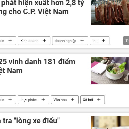
phát hiện xuất hơn 2,8 tỷ
g cho C.P. Việt Nam
tin
Kinh doanh
doanh nghiệp
thịt
T
c phẩm
an toàn thực phẩm
thuế
25 vinh danh 181 điểm
iệt Nam
tin
thực phẩm
Văn hóa
Xã hội
tra "lòng xe điếu"