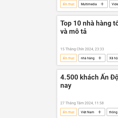
ẩm thực
Multimedia
Vid
món ăn
Top 10 nhà hàng tố
và mô tả
15 Tháng Chín 2024, 23:33
ẩm thực
nhà hàng
Xã hộ
4.500 khách Ấn Đ
nay
27 Tháng Tám 2024, 11:58
ẩm thực
Việt Nam
thông 