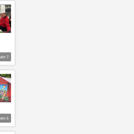
hêm
7
hêm
6