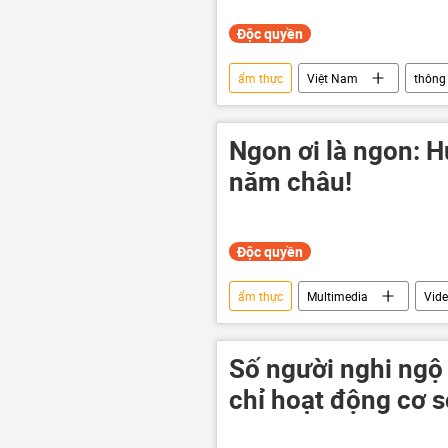
Độc quyền
ẩm thực
Việt Nam
thông 
Hà Nội
Multimedia
Ngon ơi là ngon: H
năm châu!
Độc quyền
ẩm thực
Multimedia
Vid
Số người nghi ngộ 
chỉ hoạt động cơ 