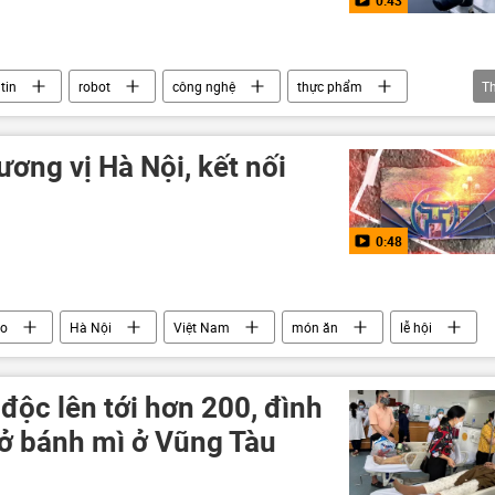
tin
robot
công nghệ
thực phẩm
T
Video
ương vị Hà Nội, kết nối
0:48
eo
Hà Nội
Việt Nam
món ăn
lễ hội
độc lên tới hơn 200, đình
sở bánh mì ở Vũng Tàu