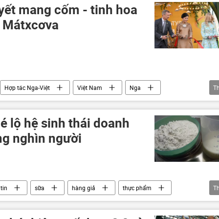
ết mang cốm - tinh hoa
i Mátxcơva
Hợp tác Nga-Việt
Việt Nam
Nga
T
kva
Tác giả
Phú Quốc
món ăn
é lộ hệ sinh thái doanh
g nghìn người
tin
sữa
hàng giả
thực phẩm
T
buôn bán