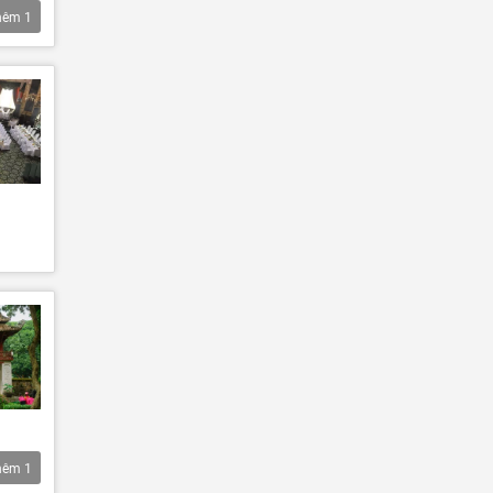
hêm
1
hêm
1