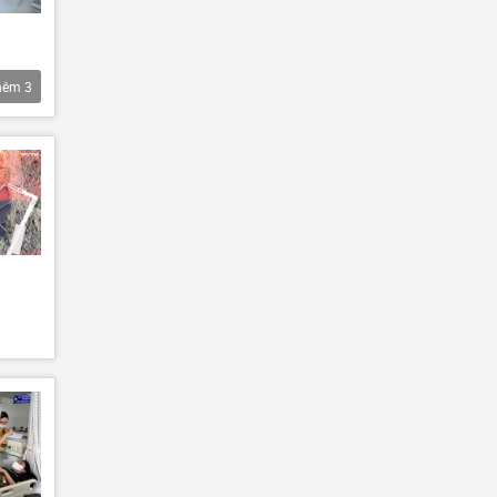
hêm
3