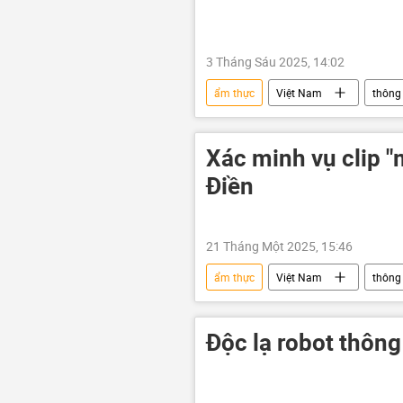
3 Tháng Sáu 2025, 14:02
ẩm thực
Việt Nam
thông 
vi phạm
Pháp luật
Xác minh vụ clip "
Điền
21 Tháng Một 2025, 15:46
ẩm thực
Việt Nam
thông 
mạng xã hội
Độc lạ robot thôn