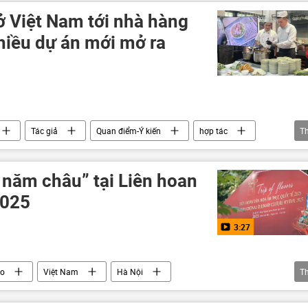
ở Việt Nam tới nhà hàng
hiều dự án mới mở ra
Tác giả
Quan điểm-Ý kiến
hợp tác
T
hị Nga-Việt
hữu nghị
Du lịch
sinh viên
c năm châu” tại Liên hoan
2025
3:27
eo
Việt Nam
Hà Nội
T
 tác Nga-Việt
lễ hội
Văn hóa