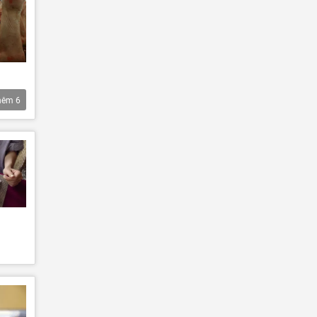
hêm
6