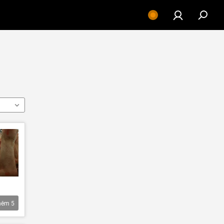
hêm
5