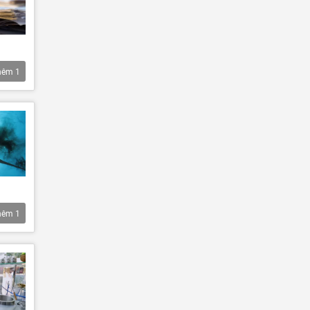
hêm
1
hêm
1