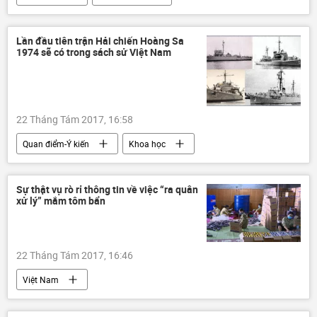
Bộ Tài Chính VN
thuế
Lần đầu tiên trận Hải chiến Hoàng Sa
1974 sẽ có trong sách sử Việt Nam
22 Tháng Tám 2017, 16:58
Quan điểm-Ý kiến
Khoa học
Việt Nam
Văn hóa
Xã hội
Hoàng Sa
Trung Quốc
Sự thật vụ rò rỉ thông tin về việc “ra quân
xử lý” mắm tôm bẩn
Viện Sử học Việt Nam
hải chiến
VNCH
22 Tháng Tám 2017, 16:46
Việt Nam