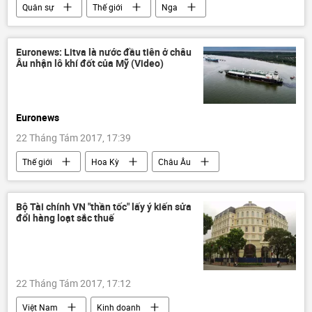
Quân sự
Thế giới
Nga
Syria
Liên bang Nga
Rostvertol
Diễn đàn "Quân đội-2017"
Mi-28UB
Euronews: Litva là nước đầu tiên ở châu
Âu nhận lô khí đốt của Mỹ (Video)
Euronews
22 Tháng Tám 2017, 17:39
Thế giới
Hoa Kỳ
Châu Âu
Kinh doanh
Litva
Bộ Tài chính VN "thần tốc" lấy ý kiến sửa
đổi hàng loạt sắc thuế
22 Tháng Tám 2017, 17:12
Việt Nam
Kinh doanh