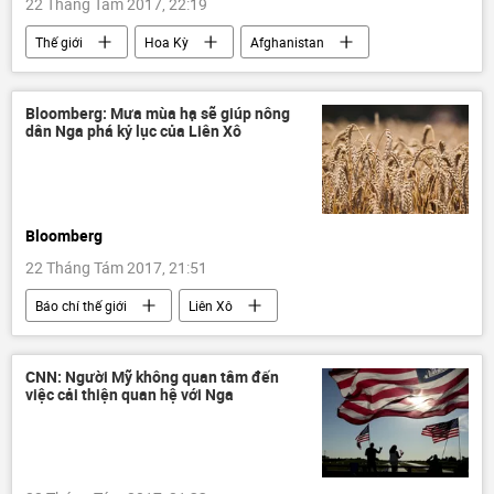
22 Tháng Tám 2017, 22:19
Thế giới
Hoa Kỳ
Afghanistan
Liên bang Nga
Bloomberg: Mưa mùa hạ sẽ giúp nông
dân Nga phá kỷ lục của Liên Xô
Bloomberg
22 Tháng Tám 2017, 21:51
Báo chí thế giới
Liên Xô
Liên bang Nga
ngũ cốc
CNN: Người Mỹ không quan tâm đến
việc cải thiện quan hệ với Nga