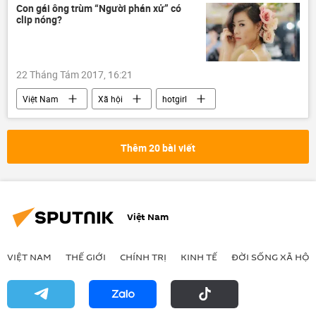
Con gái ông trùm “Người phán xử” có
clip nóng?
22 Tháng Tám 2017, 16:21
Việt Nam
Xã hội
hotgirl
Thêm 20 bài viết
Việt Nam
VIỆT NAM
THẾ GIỚI
CHÍNH TRỊ
KINH TẾ
ĐỜI SỐNG XÃ HỘI