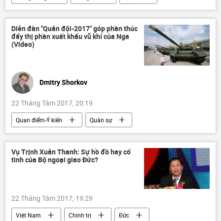
Raqqah
Diễn đàn "Quân đội-2017" góp phần thúc
đẩy thị phần xuất khẩu vũ khí của Nga
(Video)
Dmitry Shorkov
22 Tháng Tám 2017, 20:19
Quan điểm-Ý kiến
Quân sự
Liên bang Nga
Rosoboronexport
Diễn đàn "Quân đội-2017"
Vụ Trịnh Xuân Thanh: Sự hồ đồ hay cố
tình của Bộ ngoại giao Đức?
22 Tháng Tám 2017, 19:29
Việt Nam
Chính trị
Đức