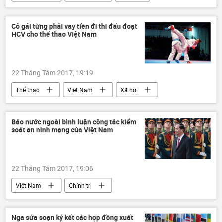
Trịnh Xuân Thanh
Bộ Ngoại giao Việt Nam
Bộ Ngoại giao Đức
tham nhũng
Cô gái từng phải vay tiền đi thi đấu đoạt
HCV cho thể thao Việt Nam
Vụ Trịnh Xuân Thanh: Căng thẳng quan hệ Việt - Đức
22 Tháng Tám 2017, 19:19
Thể thao
Việt Nam
Xã hội
Hà Nội
Malaysia
Nguyễn Thị Hồng Anh
Báo nước ngoài bình luận công tác kiểm
soát an ninh mạng của Việt Nam
Đoàn thể thao Việt Nam
karatedo
HCV
22 Tháng Tám 2017, 19:06
Việt Nam
Chính trị
Trần Đại Quang
Reuters
An ninh thông tin
Nga sửa soạn ký kết các hợp đồng xuất