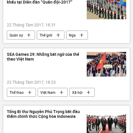
khẩu tại Diễn đàn “Quân đội-2017”
22 Tháng Tám 2017, 18:31
Quân sự
Thế giới
Nga
Liên bang Nga
Rosoboronexport
Diễn đàn "Quân đội-2017"
SEA Games 29: Những bất ngờ của thể
thao Việt Nam
22 Tháng Tám 2017, 18:25
Thể thao
Việt Nam
Xã hội
Malaysia
Nguyễn Thị Ánh Viên
Dương Thúy Vi
Đoàn thể thao Việt Nam
Tổng Bí thư Nguyễn Phú Trọng bắt đầu
thăm chính thức Cộng hòa Indonesia
SEA Games