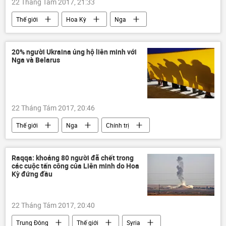
22 Tháng Tám 2017, 21:33
Thế giới
Hoa Kỳ
Nga
Chính trị
Liên bang Nga
20% người Ukraina ủng hộ liên minh với
Nga và Belarus
22 Tháng Tám 2017, 20:46
Thế giới
Nga
Chính trị
Belarus
Ukraina
Liên bang Nga
thăm dò
Raqqa: khoảng 80 người đã chết trong
các cuộc tấn công của Liên minh do Hoa
Kỳ đứng đầu
22 Tháng Tám 2017, 20:40
Trung Đông
Thế giới
Syria