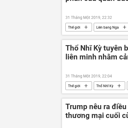
31 Tháng Một 2019, 22:32
Thế giới
Liên bang Nga
Thổ Nhĩ Kỳ tuyên 
liên minh nhằm cản
31 Tháng Một 2019, 22:04
Thế giới
Thổ Nhĩ Kỳ
Trump nêu ra điều 
thương mại cuối c