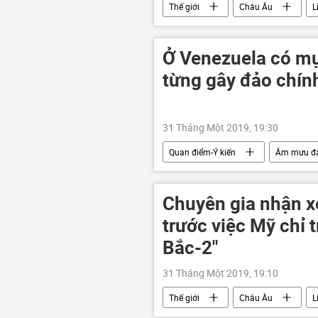
Thế giới
Châu Âu
L
Ở Venezuela có m
từng gây đảo chí
31 Tháng Một 2019, 19:30
Quan điểm-Ý kiến
Âm mưu đả
phương Tây
Nicolas Maduro
Chuyên gia nhận x
trước việc Mỹ chỉ 
Bắc-2"
31 Tháng Một 2019, 19:10
Thế giới
Châu Âu
L