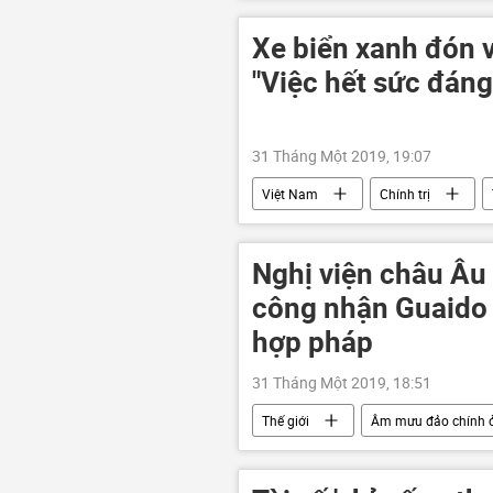
Hoa Kỳ
Xe biển xanh đón 
"Việc hết sức đáng
31 Tháng Một 2019, 19:07
Việt Nam
Chính trị
xe biển xanh
đưa đón
Nghị viện châu Âu
công nhận Guaido 
hợp pháp
31 Tháng Một 2019, 18:51
Thế giới
Âm mưu đảo chính 
Nghị viện châu Âu