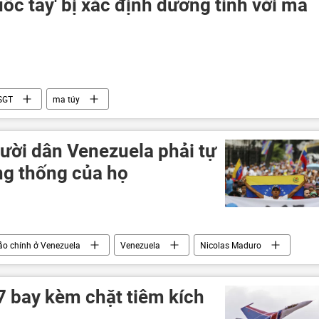
uốc tây' bị xác định dương tính với ma
SGT
ma túy
ười dân Venezuela phải tự
ổng thống của họ
o chính ở Venezuela
Venezuela
Nicolas Maduro
 bay kèm chặt tiêm kích