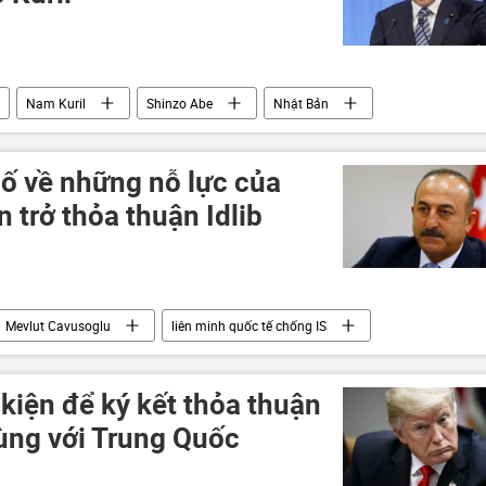
Nam Kuril
Shinzo Abe
Nhật Bản
bố về những nỗ lực của
 trở thỏa thuận Idlib
Mevlut Cavusoglu
liên minh quốc tế chống IS
kiện để ký kết thỏa thuận
ùng với Trung Quốc