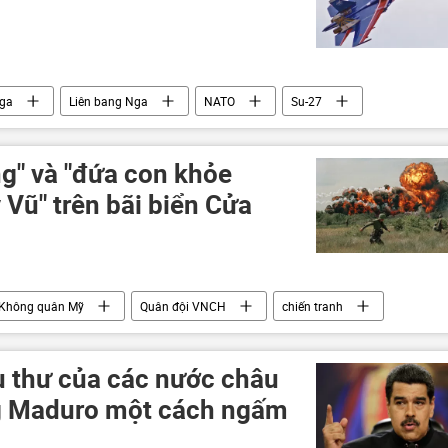
ga
Liên bang Nga
NATO
Su-27
ng" và "đứa con khỏe
Vũ" trên bãi biển Cửa
Không quân Mỹ
Quân đội VNCH
chiến tranh
u thư của các nước châu
ng Maduro một cách ngấm