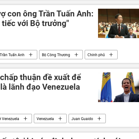
vợ con ông Trần Tuấn Anh:
 tiếc với Bộ trưởng"
Trần Tuấn Anh
Bộ Công Thương
Chính phủ
người nhà
bộ trưởng
 chấp thuận đề xuất để
là lãnh đạo Venezuela
ở Venezuela
Venezuela
Juan Guaido