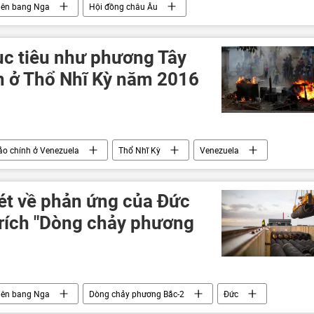
iên bang Nga
Hội đồng châu Âu
ục tiêu như phương Tây
nh ở Thổ Nhĩ Kỳ năm 2016
o chính ở Venezuela
Thổ Nhĩ Kỳ
Venezuela
Juan Guaido
ét về phản ứng của Đức
trích "Dòng chảy phương
iên bang Nga
Dòng chảy phương Bắc-2
Đức