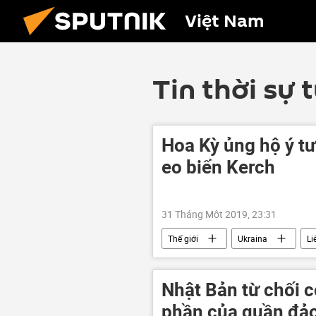
Việt Nam
Tin thời sự 
Hoa Kỳ ủng hộ ý tư
eo biển Kerch
31 Tháng Một 2019, 23:31
Thế giới
Ukraina
Li
Kurt Volker
OSCE
H
Nhật Bản từ chối c
phần của quần đảo