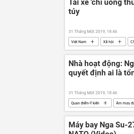
Tài xế 'chỉ uống th
túy
31 Tháng Một 2019, 18:46
Việt Nam
Xã hội
C
Nhà hoạt động: Ng
quyết định ai là t
31 Tháng Một 2019, 18:46
Quan điểm-Ý kiến
Âm mưu đả
Juan Guaido
Máy bay Nga Su-27
NATO (Video)