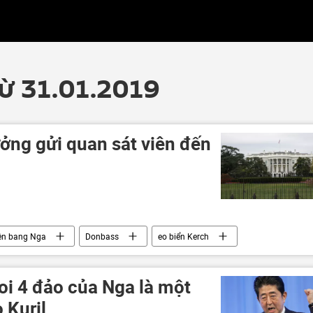
từ 31.01.2019
ởng gửi quan sát viên đến
ên bang Nga
Donbass
eo biển Kerch
oa Kỳ
oi 4 đảo của Nga là một
 Kuril