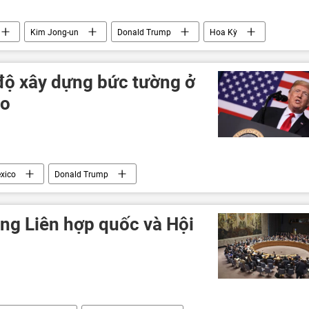
Kim Jong-un
Donald Trump
Hoa Kỳ
 độ xây dựng bức tường ở
co
xico
Donald Trump
ong Liên hợp quốc và Hội