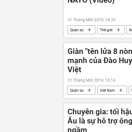
31 Tháng Một 2019, 18:35
Quân sự
Thế giới
N
F-16
Hoa Kỳ
Giàn "tên lửa 8 nò
mạnh của Đào Huy 
Việt
31 Tháng Một 2019, 18:14
Quân sự
Việt Nam
Tên lửa Việt Nam
Chuyên gia: tối hậ
Âu là sự hỗ trợ ô
ngầm