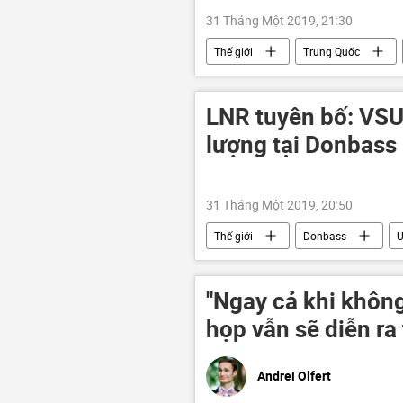
31 Tháng Một 2019, 21:30
Thế giới
Trung Quốc
LNR tuyên bố: VSU 
lượng tại Donbass
31 Tháng Một 2019, 20:50
Thế giới
Donbass
U
"Ngay cả khi không
họp vẫn sẽ diễn ra
Andrei Olfert