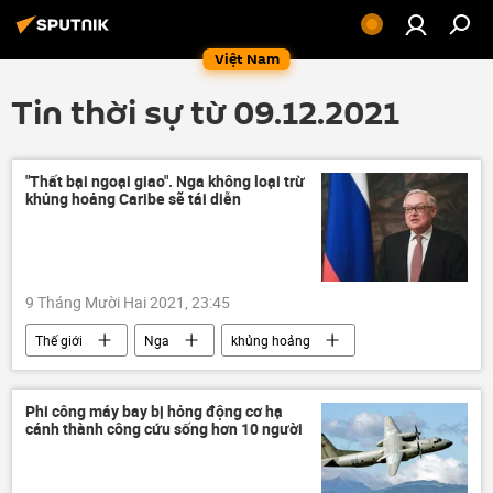
Việt Nam
Tin thời sự từ 09.12.2021
"Thất bại ngoại giao". Nga không loại trừ
khủng hoảng Caribe sẽ tái diễn
9 Tháng Mười Hai 2021, 23:45
Thế giới
Nga
khủng hoảng
NATO
trừng phạt
Sergei Ryabkov
phương Tây
Phi công máy bay bị hỏng động cơ hạ
cánh thành công cứu sống hơn 10 người