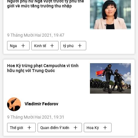
Người phụ nữ Nga vượt trước tỷ phú thế
giới về mức tăng trưởng thu nhập
9 Tháng Mười Hai 2021, 19:47
Nga
Kinh tế
tỷ phú
doanh nhân
Hoa Kỳ trừng phạt Campuchia vì tình
hữu nghị với Trung Quốc
Vladimir Fedorov
9 Tháng Mười Hai 2021, 19:31
Thế giới
Quan điểm-Ý kiến
Hoa Kỳ
Trung Quốc
trừng phạt