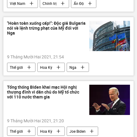
Việt Nam
Chính trị
Ấn Độ
Hàn Quốc
Quốc hội Việt Nam
Vương Đình Huệ
"Hoàn toàn xuống cấp!": Độc giả Bulgaria
nói về lệnh trừng phạt của Mỹ đối với
Nga
9 Tháng Mười Hai 2021, 21:54
Thế giới
Hoa Kỳ
Nga
trừng phạt
Châu Âu
Báo chí thế giới
Tổng thống Biden khai mạc Hội nghị
thượng đỉnh vì dân chủ do Mỹ tổ chức
với 110 nước tham gia
9 Tháng Mười Hai 2021, 21:20
Thế giới
Hoa Kỳ
Joe Biden