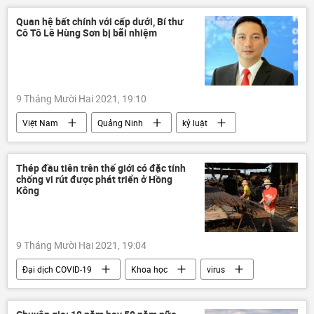
Campuchia
Tác giả
Quan hệ bất chính với cấp dưới, Bí thư
Cô Tô Lê Hùng Sơn bị bãi nhiệm
9 Tháng Mười Hai 2021, 19:10
Việt Nam
Quảng Ninh
kỷ luật
Pháp luật
Thép đầu tiên trên thế giới có đặc tính
chống vi rút được phát triển ở Hồng
Kông
9 Tháng Mười Hai 2021, 19:04
Đại dịch COVID-19
Khoa học
virus
Hồng Kông
thép