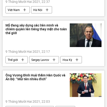
9 Tháng Mười Hai 2021, 22:37
Việt Nam
Hà Nội
UBND Tp.Hà Nội
Chu Ngọc Anh
chất vấn
Mỹ đang xây dựng các liên minh và
chiếm quyền lên tiếng thay mặt cho toàn
thế giới
9 Tháng Mười Hai 2021, 22:17
Thế giới
Sergey Lavrov
Hoa Kỳ
Nga
Liên minh
Ông Vương Đình Huệ thăm Hàn Quốc và
Ấn Độ: “Mũi tên nhiều đích”
9 Tháng Mười Hai 2021, 22:03