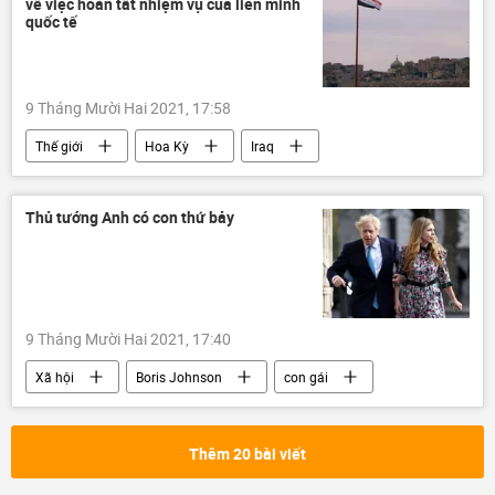
về việc hoàn tất nhiệm vụ của liên minh
quốc tế
9 Tháng Mười Hai 2021, 17:58
Thế giới
Hoa Kỳ
Iraq
xung đột quân sự
Thủ tướng Anh có con thứ bảy
9 Tháng Mười Hai 2021, 17:40
Xã hội
Boris Johnson
con gái
Thêm 20 bài viết