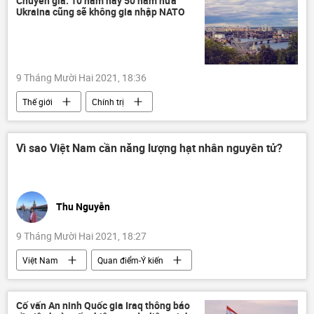
Chuyên gia: 10 năm hay 50 năm nữa
Ukraina cũng sẽ không gia nhập NATO
9 Tháng Mười Hai 2021, 18:36
Thế giới
Chính trị
Quan điểm-Ý kiến
NATO
Ukraina
chuyên gia
Vì sao Việt Nam cần năng lượng hạt nhân nguyên tử?
Thu Nguyễn
9 Tháng Mười Hai 2021, 18:27
Việt Nam
Quan điểm-Ý kiến
Khoa học
năng lượng hạt nhân
nhà máy điện hạt nhân
Tác giả
Cố vấn An ninh Quốc gia Iraq thông báo