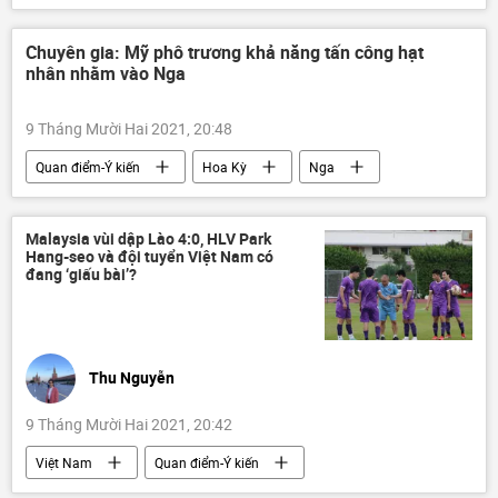
phương Tây
dân chủ
Chuyên gia: Mỹ phô trương khả năng tấn công hạt
nhân nhằm vào Nga
9 Tháng Mười Hai 2021, 20:48
Quan điểm-Ý kiến
Hoa Kỳ
Nga
tấn công hạt nhân
chuyên gia
cường quốc quân sự
Malaysia vùi dập Lào 4:0, HLV Park
Hang-seo và đội tuyển Việt Nam có
đang ‘giấu bài’?
Thu Nguyễn
9 Tháng Mười Hai 2021, 20:42
Việt Nam
Quan điểm-Ý kiến
Thể thao
bóng đá
Malaysia