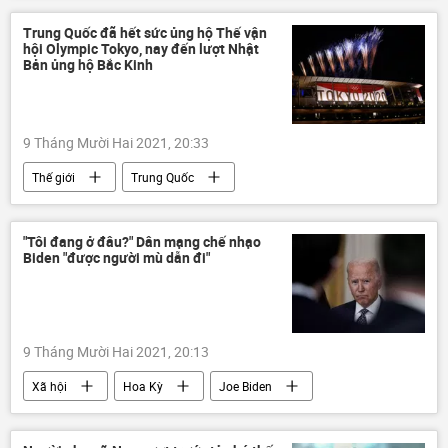
AFF Cup
Tuyển bóng đá Việt Nam
Trung Quốc đã hết sức ủng hộ Thế vận
hội Olympic Tokyo, nay đến lượt Nhật
Park Hang-seo
Tác giả
Bản ủng hộ Bắc Kinh
9 Tháng Mười Hai 2021, 20:33
Thế giới
Trung Quốc
Thế vận hội Olympic
Nhật Bản
"Tôi đang ở đâu?" Dân mạng chế nhạo
Biden "được người mù dẫn đi"
9 Tháng Mười Hai 2021, 20:13
Xã hội
Hoa Kỳ
Joe Biden
Báo chí thế giới