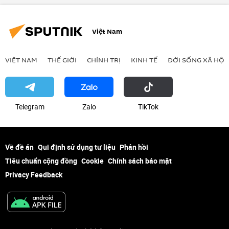
Việt Nam
VIỆT NAM
THẾ GIỚI
CHÍNH TRỊ
KINH TẾ
ĐỜI SỐNG XÃ HỘI
Telegram
Zalo
ТikТоk
Về đề án
Qui định sử dụng tư liệu
Phản hồi
Tiêu chuẩn cộng đồng
Cookie
Chính sách bảo mật
Privacy Feedback