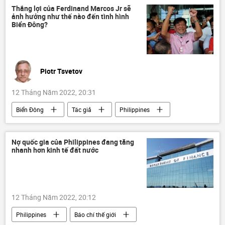
Thắng lợi của Ferdinand Marcos Jr sẽ
ảnh hưởng như thế nào đến tình hình
Biển Đông?
Piotr Tsvetov
12 Tháng Năm 2022, 20:31
Biển Đông
Tác giả
Philippines
Quan điểm-Ý kiến
cuộc bầu cử tổng thống
Chính trị
Nợ quốc gia của Philippines đang tăng
nhanh hơn kinh tế đất nước
12 Tháng Năm 2022, 20:12
Philippines
Báo chí thế giới