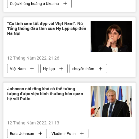
Cuộc khủng hoảng ở Ukraina
Các biện pháp trừng phạt chống Nga
Đức
khí đốt
Nga
Thế giới
“Có tình cảm tốt đẹp với Việt Nam”. Nữ
Tổng thống đầu tiên của Hy Lạp sắp đến
xung đột
Hà Nội
12 Tháng Năm 2022, 21:26
Việt Nam
Hy Lạp
chuyến thăm
quan hệ
Kinh tế
Johnson nói rằng khó có thể tưởng
tượng được việc bình thường hóa quan
hệ với Putin
12 Tháng Năm 2022, 21:13
Boris Johnson
Vladimir Putin