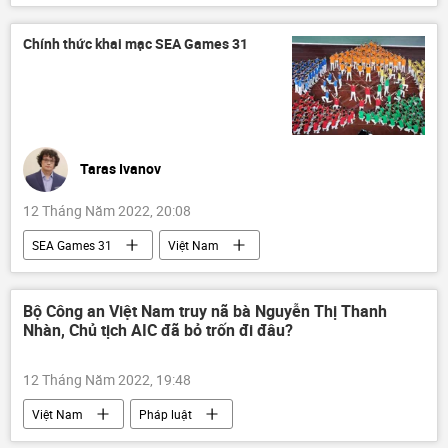
Kinh tế
GDP
nợ công
Chính thức khai mạc SEA Games 31
Taras Ivanov
12 Tháng Năm 2022, 20:08
SEA Games 31
Việt Nam
Thể thao
SEA Games 31
Bộ Văn hóa Thể thao và Du lịch
Bộ Công an Việt Nam truy nã bà Nguyễn Thị Thanh
Nhàn, Chủ tịch AIC đã bỏ trốn đi đâu?
Đoàn thể thao Việt Nam
12 Tháng Năm 2022, 19:48
Việt Nam
Pháp luật
Bộ Công an Việt Nam
AIC