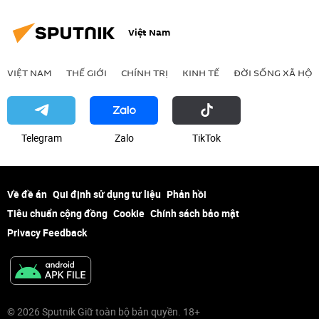
Việt Nam
VIỆT NAM
THẾ GIỚI
CHÍNH TRỊ
KINH TẾ
ĐỜI SỐNG XÃ HỘI
Telegram
Zalo
ТikТоk
Về đề án
Qui định sử dụng tư liệu
Phản hồi
Tiêu chuẩn cộng đồng
Cookie
Chính sách bảo mật
Privacy Feedback
© 2026 Sputnik Giữ toàn bộ bản quyền. 18+