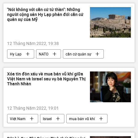
"Nói không với căn cứ tử thần": Những
người cộng sản Hy Lạp phản đối căn cứ
quân sự của Mỹ
12 Tháng Năm 2022, 19:38
Hy Lạp
NATO
căn cứ quân sự
Thế giới
cuộc biểu tình
Đảng Cộng sản
Xóa tin đồn xấu về mua bán vũ khí giữa
Việt Nam và Israel sau vụ bà Nguyễn Thị
Thanh Nhàn
12 Tháng Năm 2022, 19:01
Việt Nam
Israel
mua bán vũ khí
hợp tác
quan hệ thương mại
vi phạm
Kinh tế