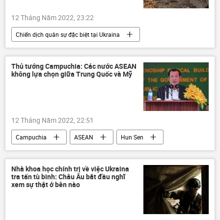
12 Tháng Năm 2022, 23:22
Chiến dịch quân sự đặc biệt tại Ukraina
Cuộc khủng hoảng ở Ukraina
Ukraina
Thế giới
Nga
xung đột
Thủ tướng Campuchia: Các nước ASEAN
không lựa chọn giữa Trung Quốc và Mỹ
Mariupol
OSCE
Thiết bị quân sự
12 Tháng Năm 2022, 22:51
Campuchia
ASEAN
Hun Sen
Hoa Kỳ
Trung Quốc
quan hệ
Thế giới
Châu Á
Nhà khoa học chính trị về việc Ukraina
tra tấn tù binh: Châu Âu bắt đầu nghĩ
xem sự thật ở bên nào