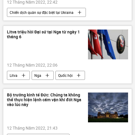
12 Tháng Năm 2022, 22:42
Chiến dịch quân sự đặc biệt tại Ukraina
Cuộc khủng hoảng ở Ukraina
Ukraina
phương Tây
Liên minh châu Âu
Litva triệu hồi Đại sứ tại Nga từ ngày 1
tháng 6
Quan điểm-Ý kiến
chuyên gia
12 Tháng Năm 2022, 22:06
Litva
Nga
Quốc hội
xung đột
Cuộc khủng hoảng ở Ukraina
Thế giới
ngoại giao
Bộ trưởng kinh tế Đức: Chúng ta không
thể thực hiện lệnh cấm vận khí đốt Nga
vào lúc này
12 Tháng Năm 2022, 21:43