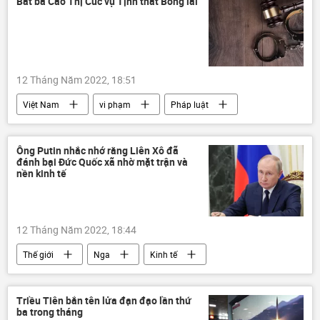
Bắt bà Cao Thị Cúc vụ Tịnh thất Bồng lai
12 Tháng Năm 2022, 18:51
Việt Nam
vi phạm
Pháp luật
công an
bắt giữ
Ông Putin nhắc nhớ rằng Liên Xô đã
đánh bại Đức Quốc xã nhờ mặt trận và
nền kinh tế
12 Tháng Năm 2022, 18:44
Thế giới
Nga
Kinh tế
Các biện pháp trừng phạt chống Nga
Vladimir Putin
Triều Tiên bắn tên lửa đạn đạo lần thứ
ba trong tháng
Cuộc khủng hoảng ở Ukraina