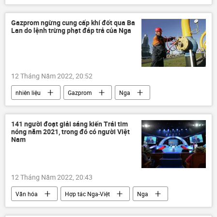
Nga
xung đột
phương Tây
Cuộc khủng hoảng ở Ukraina
Thế giới
Gazprom ngừng cung cấp khí đốt qua Ba
Lan do lệnh trừng phạt đáp trả của Nga
Anh
Châu Âu
12 Tháng Năm 2022, 20:52
nhiên liệu
Gazprom
Nga
khí đốt
phương Tây
Các biện pháp trừng phạt chống Nga
141 người đoạt giải sáng kiến Trái tim
nóng năm 2021, trong đó có người Việt
Ba Lan
Châu Âu
Nam
Liên minh châu Âu
Thế giới
12 Tháng Năm 2022, 20:43
Văn hóa
Hợp tác Nga-Việt
Nga