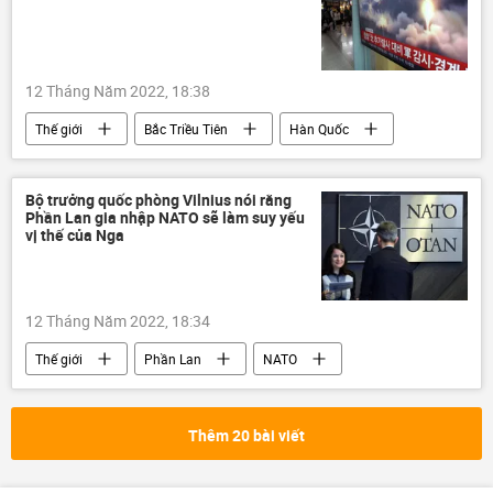
12 Tháng Năm 2022, 18:38
Thế giới
Bắc Triều Tiên
Hàn Quốc
Nhật Bản
phóng tên lửa đạn đạo
vũ khí hạt nhân
an ninh quốc phòng
Bộ trưởng quốc phòng Vilnius nói rằng
Phần Lan gia nhập NATO sẽ làm suy yếu
vị thế của Nga
12 Tháng Năm 2022, 18:34
Thế giới
Phần Lan
NATO
Nga
gia nhập
an ninh quốc phòng
Kaliningrad
Thêm 20 bài viết
chuyên gia
Quan điểm-Ý kiến