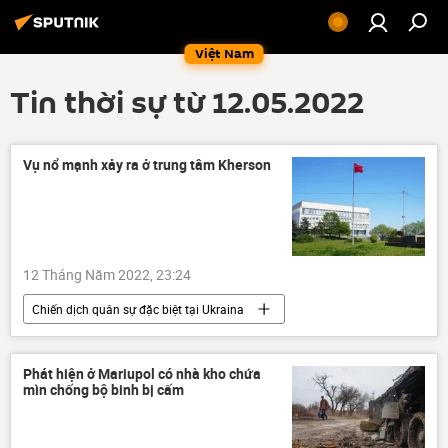
Việt Nam
Tin thời sự từ 12.05.2022
Vụ nổ mạnh xảy ra ở trung tâm Kherson
12 Tháng Năm 2022, 23:24
Chiến dịch quân sự đặc biệt tại Ukraina
Cuộc khủng hoảng ở Ukraina
Ukraina
vụ nổ
xung đột
Thế giới
Phát hiện ở Mariupol có nhà kho chứa
mìn chống bộ binh bị cấm