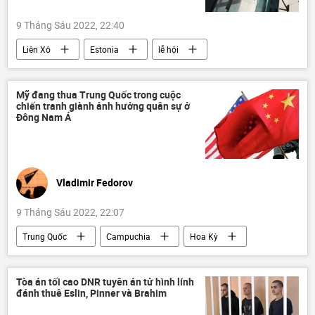
9 Tháng Sáu 2022, 22:40
Liên Xô
Estonia
lễ hội
Xã hội
Văn hóa
Cuộc khủng hoảng ở Ukraina
Nga
Mỹ đang thua Trung Quốc trong cuộc
chiến tranh giành ảnh hưởng quân sự ở
Đông Nam Á
Vladimir Fedorov
9 Tháng Sáu 2022, 22:07
Trung Quốc
Campuchia
Hoa Kỳ
Đông Nam Á
cạnh tranh
Chính trị
Quan điểm-Ý kiến
Tác giả
Tòa án tối cao DNR tuyên án tử hình lính
đánh thuê Eslin, Pinner và Brahim