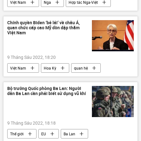
Việt Nam
Nga
Hợp tác Nga-Việt
điện ảnh
Văn hóa
cuộc triển lãm
phim
Báo chí thế giới
Chính quyền Biden ‘bẻ lái’ về châu Á,
quan chức cấp cao Mỹ dồn dập thăm
Việt Nam
9 Tháng Sáu 2022, 18:20
Việt Nam
Hoa Kỳ
quan hệ
Chính trị
Bộ Ngoại giao Việt Nam
chuyến thăm
Bộ trưởng Quốc phòng Ba Lan: Người
dân Ba Lan cần phải biết sử dụng vũ khí
9 Tháng Sáu 2022, 18:18
Thế giới
EU
Ba Lan