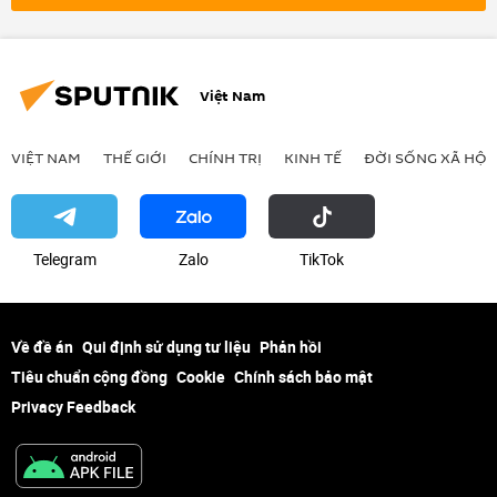
Việt Nam
VIỆT NAM
THẾ GIỚI
CHÍNH TRỊ
KINH TẾ
ĐỜI SỐNG XÃ HỘI
Telegram
Zalo
ТikТоk
Về đề án
Qui định sử dụng tư liệu
Phản hồi
Tiêu chuẩn cộng đồng
Cookie
Chính sách bảo mật
Privacy Feedback