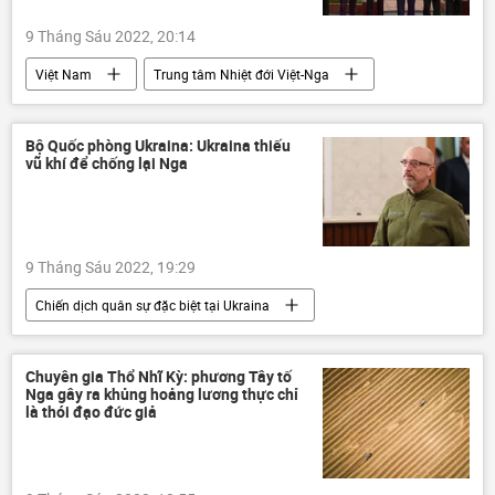
9 Tháng Sáu 2022, 20:14
Việt Nam
Trung tâm Nhiệt đới Việt-Nga
Nga
Quân đội Nhân dân Việt Nam
Khoa học
Hợp tác Nga-Việt
Bộ Quốc phòng Ukraina: Ukraina thiếu
vũ khí để chống lại Nga
9 Tháng Sáu 2022, 19:29
Chiến dịch quân sự đặc biệt tại Ukraina
Thế giới
Ukraina
Nga
Cuộc khủng hoảng ở Ukraina
LNR
Chuyên gia Thổ Nhĩ Kỳ: phương Tây tố
Nga gây ra khủng hoảng lương thực chỉ
DNR
Quân sự
viện trợ quân sự
là thói đạo đức giả
xung đột