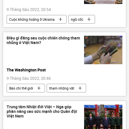
9 Tháng Sáu 2022, 20:54
Cuộc khủng hoảng ở Ukraina
ngũ cốc
xuất khẩu
Nga
Ukraina
Liên Hợp Quốc
lương thực
Điều gì đằng sau cuộc chiến chống tham
nhũng ở Việt Nam?
The Washington Post
9 Tháng Sáu 2022, 20:46
Báo chí thế giới
tham nhũng vặt
Việt Nam
Сuộc chiến chống tham nhũng ở Việt Nam
Trung tâm Nhiệt đới Việt – Nga góp
phần nâng cao sức mạnh cho Quân đội
vi phạm
Việt Nam