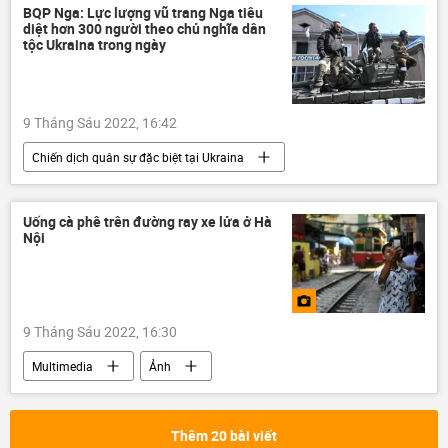
điện
BQP Nga: Lực lượng vũ trang Nga tiêu
diệt hơn 300 người theo chủ nghĩa dân
tộc Ukraina trong ngày
9 Tháng Sáu 2022, 16:42
Chiến dịch quân sự đặc biệt tại Ukraina
Thế giới
Nga
Ukraina
Cuộc khủng hoảng ở Ukraina
LNR
Uống cà phê trên đường ray xe lửa ở Hà
Nội
DNR
xung đột quân sự
Quân sự
9 Tháng Sáu 2022, 16:30
Multimedia
Ảnh
Thêm 20 bài viết