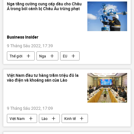
Cuộc khủng hoảng ở Ukraina
ngũ cốc
Nga tăng cường cung cấp dầu cho Châu
Á trong bối cảnh bị Châu Âu trừng phạt
lương thực
Kinh tế
Business Insider
9 Tháng Sáu 2022, 17:39
Thế giới
Nga
EU
dầu mỏ
Châu Á
Các biện pháp trừng phạt chống Nga
Việt Nam đầu tư hàng trăm triệu đô la
vào điện và khoáng sản của Lào
Cuộc khủng hoảng ở Ukraina
Báo chí thế giới
9 Tháng Sáu 2022, 17:09
Việt Nam
Lào
Kinh tế
quan hệ thương mại
dự án hợp tác kinh tế