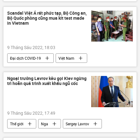
Quân sự
Xã hội
an ninh
Scandal Việt Á rất phức tạp, Bộ Công an,
Bộ Quốc phòng cũng mua kit test made
in Vietnam
9 Tháng Sáu 2022, 18:03
Đại dịch COVID-19
Việt Nam
Covid-19 tại Việt Nam
vi phạm
Pháp luật
Bộ Y Tế Việt Nam
y tế
Ngoại trưởng Lavrov kêu gọi Kiev ngừng
trì hoãn quá trình xuất khẩu ngũ cốc
9 Tháng Sáu 2022, 17:49
Thế giới
Nga
Sergey Lavrov
Ukraina
Bộ Ngoại giao Nga