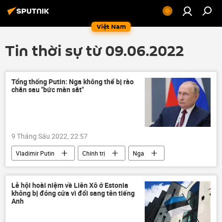
Việt Nam
Tin thời sự từ 09.06.2022
Tổng thống Putin: Nga không thể bị rào
chắn sau "bức màn sắt"
9 Tháng Sáu 2022, 22:57
Vladimir Putin
Chính trị
Nga
Cuộc khủng hoảng ở Ukraina
Các biện pháp trừng phạt chống Nga
Lễ hội hoài niệm về Liên Xô ở Estonia
không bị đóng cửa vì đổi sang tên tiếng
Anh