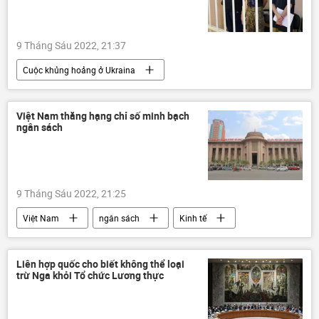
9 Tháng Sáu 2022, 21:37
Cuộc khủng hoảng ở Ukraina
Chiến dịch quân sự đặc biệt tại Ukraina
Ukraina
DNR
khủng bố
Việt Nam thăng hạng chỉ số minh bạch
ngân sách
vi phạm
tuyên án
hình phạt tử hình
9 Tháng Sáu 2022, 21:25
Việt Nam
ngân sách
Kinh tế
nhà hàng
Bộ Tài Chính VN
Liên hợp quốc cho biết không thể loại
trừ Nga khỏi Tổ chức Lương thực