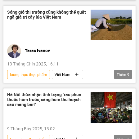
bánh mì
y tế
Bộ Y Tế Việt Nam
thực phẩm
an toàn thực phẩm
Sóng gió thị trường cũng không thể quật
ngã giá trị cây lúa Việt Nam
ngộ độc
Taras Ivanov
13 Tháng Chín 2025, 16:11
lương thực thực phẩm
Việt Nam
Thêm
9
Tác giả
Quan điểm-Ý kiến
lúa gạo
nông nghiệp
lương thực
giá
Hà Nội thừa nhận tình trạng "rau phun
thuốc hôm truớc, sáng hôm thu hoạch
Kinh doanh
Thế giới
gạo
sau mang bán"
xuất nhập khẩu
9 Tháng Bảy 2025, 13:02