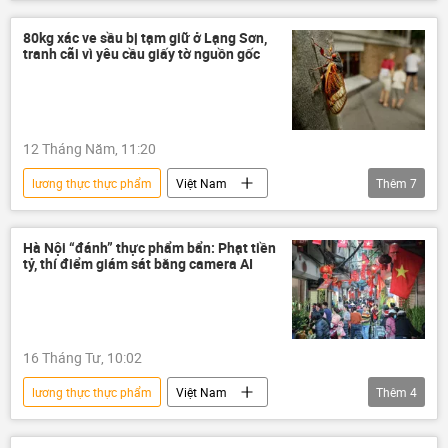
SPIEF 2026
Chính trị
Thế giới
thiếu đói
Liên Hợp Quốc
80kg xác ve sầu bị tạm giữ ở Lạng Sơn,
tranh cãi vì yêu cầu giấy tờ nguồn gốc
lương thực
12 Tháng Năm, 11:20
lương thực thực phẩm
Việt Nam
Thêm
7
thông tin
thực phẩm
Pháp luật
an toàn thực phẩm
đợt kiểm tra
Hà Nội “đánh” thực phẩm bẩn: Phạt tiền
tỷ, thí điểm giám sát bằng camera AI
quản lý thị trường
Quản lý Thị trường
16 Tháng Tư, 10:02
lương thực thực phẩm
Việt Nam
Thêm
4
thông tin
Hà Nội
thực phẩm