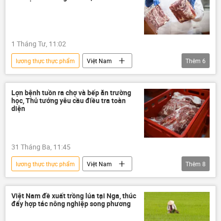
thịt heo
Dịch tả heo
thịt
1 Tháng Tư, 11:02
lương thực thực phẩm
Việt Nam
Thêm
6
thông tin
Hà Nội
thực phẩm
an toàn thực phẩm
thịt heo
Lợn bệnh tuồn ra chợ và bếp ăn trường
học, Thủ tướng yêu cầu điều tra toàn
Dịch tả heo
diện
31 Tháng Ba, 11:45
lương thực thực phẩm
Việt Nam
Thêm
8
thông tin
Chính phủ
thực phẩm
an toàn thực phẩm
Thủ tướng
Việt Nam đề xuất trồng lúa tại Nga, thúc
đẩy hợp tác nông nghiệp song phương
thịt heo
Dịch tả heo
con heo