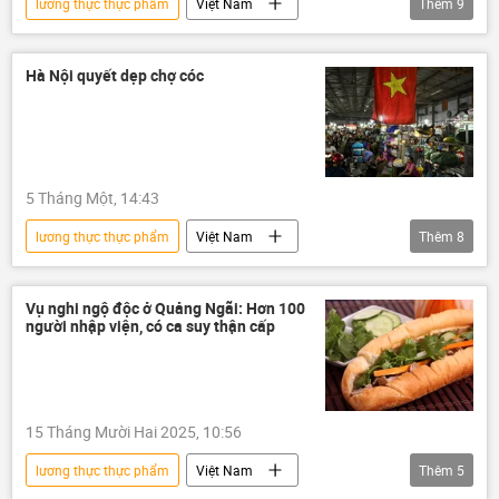
lương thực thực phẩm
Việt Nam
Thêm
9
Pháp luật
vi phạm
tội phạm
sai phạm
sữa
giả
Hà Nội quyết dẹp chợ cóc
hàng giả
thực phẩm
an toàn thực phẩm
5 Tháng Một, 14:43
lương thực thực phẩm
Việt Nam
Thêm
8
thông tin
Hà Nội
chợ
Chợ Long Biên
chính quyền
Vụ nghi ngộ độc ở Quảng Ngãi: Hơn 100
người nhập viện, có ca suy thận cấp
Xã hội
thực phẩm
an toàn thực phẩm
15 Tháng Mười Hai 2025, 10:56
lương thực thực phẩm
Việt Nam
Thêm
5