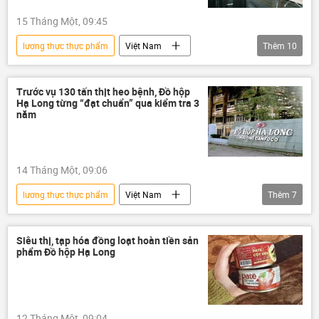
15 Tháng Một, 09:45
lương thực thực phẩm
Việt Nam
Thêm
10
thông tin
thực phẩm
an toàn thực phẩm
tham nhũng vặt
Trước vụ 130 tấn thịt heo bệnh, Đồ hộp
Hạ Long từng “đạt chuẩn” qua kiểm tra 3
tham nhũng
năm
Сuộc chiến chống tham nhũng ở Việt Nam
Tham ô tài sản
tham ô
hối lộ
14 Tháng Một, 09:06
nhận hối lộ
lương thực thực phẩm
Việt Nam
Thêm
7
thực phẩm
an toàn thực phẩm
thịt
thịt heo
nhiễm khuẩn
Siêu thị, tạp hóa đồng loạt hoàn tiền sản
phẩm Đồ hộp Hạ Long
vi khuẩn
Pháp luật
12 Tháng Một, 09:04