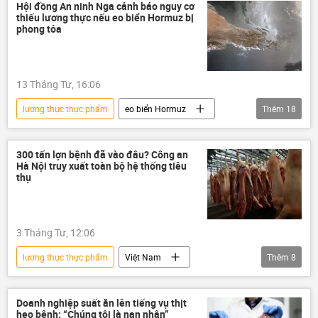
an toàn thực phẩm
Hội đồng An ninh Nga cảnh báo nguy cơ
thiếu lương thực nếu eo biển Hormuz bị
phong tỏa
13 Tháng Tư, 16:06
lương thực thực phẩm
eo biển Hormuz
Thêm
18
Nga
Chính trị
Thế giới
xung đột quân sự
xung đột
Iran
300 tấn lợn bệnh đã vào đâu? Công an
Hà Nội truy xuất toàn bộ hệ thống tiêu
Israel
Hoa Kỳ
thụ
Hội đồng An ninh Nga
lương thực
Châu Á
châu Phi
Mỹ Latinh
3 Tháng Tư, 12:06
Trung Đông
EAEU
BRICS
lương thực thực phẩm
Việt Nam
Thêm
8
Melania Trump
Donald Trump
thông tin
an toàn thực phẩm
thực phẩm
lương thực
ẩm thực
Doanh nghiệp suất ăn lên tiếng vụ thịt
heo bệnh: “Chúng tôi là nạn nhân”