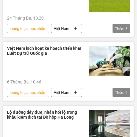
24 Tháng Ba, 13:20
lương thực thực phẩm
Việt Nam
Thêm
8
thông tin
lúa gạo
lúa mì
nông nghiệp
Bộ Nông nghiệp Việt Nam
Việt Nam kích hoạt kế hoạch triển khai
Luật Dự trữ Quốc gia
Bộ Nông nghiệp Liên bang Nga
ngành nông nghiệp
lương thực
6 Tháng Ba, 10:46
lương thực thực phẩm
Việt Nam
Thêm
6
lương thực
Xã hội
Chính sách
Chính phủ
Lộ đường dây đưa, nhận hối lộ trong
khâu kiểm dịch tại Đồ hộp Hạ Long
Leo thang căng thẳng giữa Israel và Iran
Xung đột Mỹ-Iran