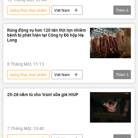
lương thực thực phẩm
Việt Nam
Thêm
6
thông tin
người tiêu dùng
thực phẩm
an toàn thực phẩm
Rúng động vụ hơn 120 tấn thịt lợn nhiễm
bệnh bị phát hiện tại Công ty Đồ hộp Hạ
thịt
thịt heo
Long
8 Tháng Một, 11:13
lương thực thực phẩm
Việt Nam
Thêm
5
thông tin
lợn
dịch tả lợn Châu Phi
bệnh cúm lợn
thực phẩm
25-28 năm tù cho 'trùm' sữa giả HIUP
7 Tháng Một, 10:40