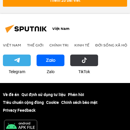
Thêm 20 bài viết
Quản lý Thị trường
thực phẩm
an toàn thực phẩm
Việt Nam
VIỆT NAM
THẾ GIỚI
CHÍNH TRỊ
KINH TẾ
ĐỜI SỐNG XÃ HỘI
Telegram
Zalo
ТikТоk
Về đề án
Qui định sử dụng tư liệu
Phản hồi
Tiêu chuẩn cộng đồng
Cookie
Chính sách bảo mật
Privacy Feedback