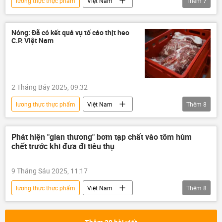
lương thực thực phẩm
Việt Nam
Thêm
7
thông tin
thực phẩm
an toàn thực phẩm
sản phẩm thực vật
Nóng: Đã có kết quả vụ tố cáo thịt heo
C.P. Việt Nam
Hà Nội
kinh tế thị trường
quản lý thị trường
2 Tháng Bảy 2025, 09:32
lương thực thực phẩm
Việt Nam
Thêm
8
thông tin
thực phẩm
an toàn thực phẩm
thịt
ăn thịt
Phát hiện "gian thương" bơm tạp chất vào tôm hùm
chết trước khi đưa đi tiêu thụ
thịt heo
Kinh doanh
công an
9 Tháng Sáu 2025, 11:17
lương thực thực phẩm
Việt Nam
Thêm
8
thông tin
tôm
tôm hùm
kinh tế thị trường
quản lý thị trường