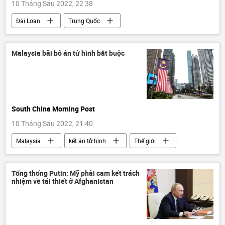
10 Tháng Sáu 2022, 22:38
Đài Loan
Trung Quốc
Bộ Quốc phòng Trung Quốc
Chính trị
Thế giới
Malaysia bãi bỏ án tử hình bắt buộc
South China Morning Post
10 Tháng Sáu 2022, 21:40
Malaysia
kết án tử hình
Thế giới
Báo chí thế giới
Tổng thống Putin: Mỹ phải cam kết trách
nhiệm về tái thiết ở Afghanistan