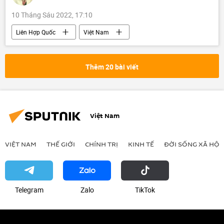
10 Tháng Sáu 2022, 17:10
Liên Hợp Quốc
Việt Nam
Quan điểm-Ý kiến
Tác giả
Chính trị
Thế giới
Thêm 20 bài viết
Việt Nam
VIỆT NAM
THẾ GIỚI
CHÍNH TRỊ
KINH TẾ
ĐỜI SỐNG XÃ HỘI
Telegram
Zalo
ТikТоk