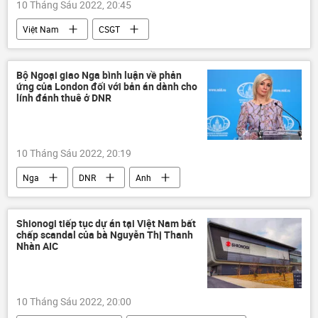
10 Tháng Sáu 2022, 20:45
Việt Nam
CSGT
Thành phố Hồ Chí Minh
Bộ Ngoại giao Nga bình luận về phản
ứng của London đối với bản án dành cho
lính đánh thuê ở DNR
10 Tháng Sáu 2022, 20:19
Nga
DNR
Anh
Bộ Ngoại giao Nga
Chính trị
Chiến dịch quân sự đặc biệt tại Ukraina
Shionogi tiếp tục dự án tại Việt Nam bất
chấp scandal của bà Nguyễn Thị Thanh
Ukraina
Cuộc khủng hoảng ở Ukraina
Nhàn AIC
10 Tháng Sáu 2022, 20:00