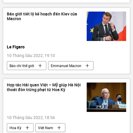
Cuộc khủng hoảng ở Ukraina
Ukraina
tiểu đoàn "Azov"
Azov
DNR
Báo giới tiết lộ kế hoạch đến Kiev của
Macron
Quân sự
Chính trị
Le Figaro
10 Tháng Sáu 2022, 19:10
Báo chí thế giới
Emmanuel Macron
Kiev
Cuộc khủng hoảng ở Ukraina
Ukraina
Pháp
Chính trị
Hợp tác Hải quan Việt – Mỹ giúp Hà Nội
thoát đòn trừng phạt từ Hoa Kỳ
Chiến dịch quân sự đặc biệt tại Ukraina
10 Tháng Sáu 2022, 18:56
Hoa Kỳ
Việt Nam