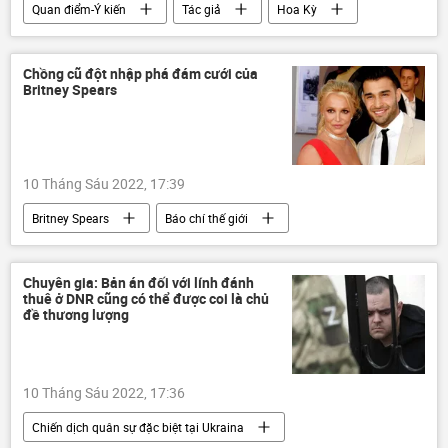
Quan điểm-Ý kiến
Tác giả
Hoa Kỳ
Trung Quốc
Joe Biden
Nga
Mỹ Latinh
Đài Loan
Chồng cũ đột nhập phá đám cưới của
Britney Spears
10 Tháng Sáu 2022, 17:39
Britney Spears
Báo chí thế giới
Thời sự
Xã hội
Chuyên gia: Bản án đối với lính đánh
thuê ở DNR cũng có thể được coi là chủ
đề thương lượng
10 Tháng Sáu 2022, 17:36
Chiến dịch quân sự đặc biệt tại Ukraina