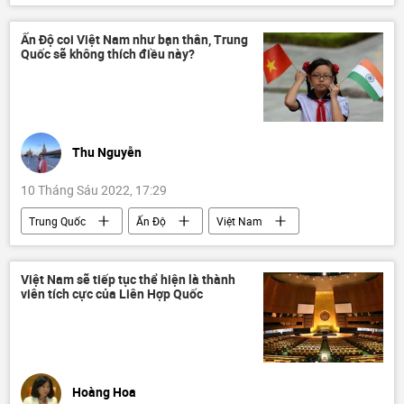
DNR
LNR
Cuộc khủng hoảng ở Ukraina
Ukraina
Ấn Độ coi Việt Nam như bạn thân, Trung
Quốc sẽ không thích điều này?
Nga
Vladimir Zelensky
Quan điểm-Ý kiến
chuyên gia
Thu Nguyễn
10 Tháng Sáu 2022, 17:29
Trung Quốc
Ấn Độ
Việt Nam
Chính trị
Bộ Quốc phòng Việt Nam
Tác giả
Việt Nam sẽ tiếp tục thể hiện là thành
viên tích cực của Liên Hợp Quốc
Hoàng Hoa