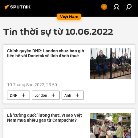
Việt Nam
Tin thời sự từ 10.06.2022
Chính quyền DNR: London chưa bao giờ
liên hệ với Donetsk về lính đánh thuê
10 Tháng Sáu 2022, 23:50
DNR
London
Anh
Chính trị
Thế giới
Chiến dịch quân sự đặc biệt tại Ukraina
Là ‘cường quốc’ lương thực, vì sao Việt
Nam mua nhiều gạo từ Campuchia?
Cuộc khủng hoảng ở Ukraina
Ukraina
Donbass