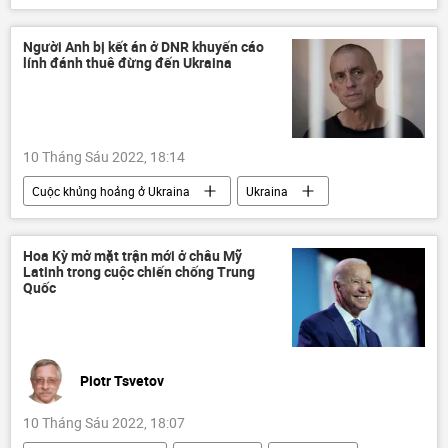
Các biện pháp trừng phạt chống Nga
Chính trị
Kinh tế
hợp tác
Người Anh bị kết án ở DNR khuyến cáo
lính đánh thuê đừng đến Ukraina
10 Tháng Sáu 2022, 18:14
Cuộc khủng hoảng ở Ukraina
Ukraina
DNR
Anh
Nga
Mariupol
Thế giới
Hoa Kỳ mở mặt trận mới ở châu Mỹ
Latinh trong cuộc chiến chống Trung
Chiến dịch quân sự đặc biệt tại Ukraina
Quốc
Piotr Tsvetov
10 Tháng Sáu 2022, 18:07