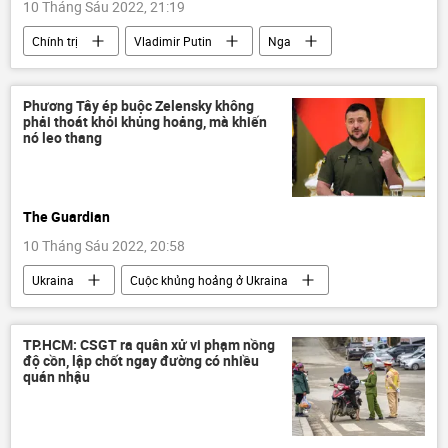
10 Tháng Sáu 2022, 21:19
Chính trị
Vladimir Putin
Nga
Hoa Kỳ
Afghanistan
Thế giới
Phương Tây ép buộc Zelensky không
phải thoát khỏi khủng hoảng, mà khiến
nó leo thang
The Guardian
10 Tháng Sáu 2022, 20:58
Ukraina
Cuộc khủng hoảng ở Ukraina
Báo chí thế giới
Vladimir Zelensky
phương Tây
Chính trị
TP.HCM: CSGT ra quân xử vi phạm nồng
độ cồn, lập chốt ngay đường có nhiều
Chiến dịch quân sự đặc biệt tại Ukraina
quán nhậu