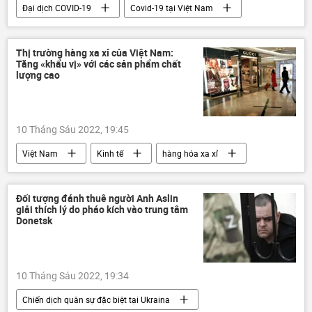
Đại dịch COVID-19
Covid-19 tại Việt Nam
Việt Nam
Vaccine
Nhật Bản
AIC
Thị trường hàng xa xỉ của Việt Nam:
Tăng «khẩu vị» với các sản phẩm chất
lượng cao
10 Tháng Sáu 2022, 19:45
Việt Nam
Kinh tế
hàng hóa xa xỉ
Đối tượng đánh thuê người Anh Aslin
giải thích lý do pháo kích vào trung tâm
Donetsk
10 Tháng Sáu 2022, 19:34
Chiến dịch quân sự đặc biệt tại Ukraina