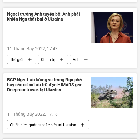
Đài Loan
Trung Quốc
Quân sự
Hoa Kỳ
Chính trị
Ngoại trưởng Anh tuyên bố: Anh phải
khiến Nga thất bại ở Ukraina
11 Tháng Bảy 2022, 17:43
Thế giới
Chính trị
Anh
Nga
Cuộc khủng hoảng ở Ukraina
Ukraina
thất bại
xung đột
BGP Nga: Lực lượng vũ trang Nga phá
hủy các cơ sở lưu trữ đạn HIMARS gần
Dnepropetrovsk tại Ukraina
11 Tháng Bảy 2022, 17:18
Chiến dịch quân sự đặc biệt tại Ukraina
Thế giới
Nga
Ukraina