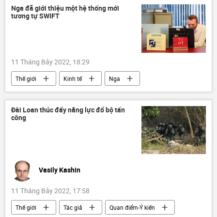
Nga đã giới thiệu một hệ thống mới
tương tự SWIFT
11 Tháng Bảy 2022, 18:29
Thế giới
Kinh tế
Nga
SWIFT
Các biện pháp trừng phạt chống Nga
Đài Loan thúc đẩy năng lực đổ bộ tấn
công
Cuộc khủng hoảng ở Ukraina
Vasily Kashin
11 Tháng Bảy 2022, 17:58
Thế giới
Tác giả
Quan điểm-Ý kiến