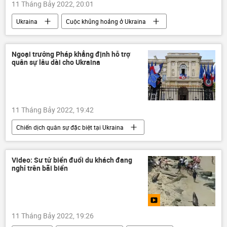
11 Tháng Bảy 2022, 20:01
Ukraina
Cuộc khủng hoảng ở Ukraina
Quân sự
Báo chí thế giới
Thế giới
Kiev
Biển Đen
Ngoại trưởng Pháp khẳng định hỗ trợ
quân sự lâu dài cho Ukraina
11 Tháng Bảy 2022, 19:42
Chiến dịch quân sự đặc biệt tại Ukraina
Ukraina
Cuộc khủng hoảng ở Ukraina
Pháp
Chính trị
Quân sự
Video: Sư tử biển đuổi du khách đang
nghỉ trên bãi biển
Emmanuel Macron
11 Tháng Bảy 2022, 19:26