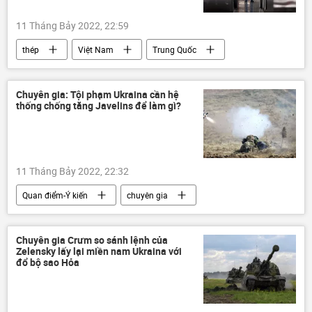
11 Tháng Bảy 2022, 22:59
thép
Việt Nam
Trung Quốc
Hoa Kỳ
Chính trị
Kinh tế
Chuyên gia: Tội phạm Ukraina cần hệ
thống chống tăng Javelins để làm gì?
11 Tháng Bảy 2022, 22:32
Quan điểm-Ý kiến
chuyên gia
Javelin
phương Tây
Quân sự
Thế giới
Chuyên gia Crưm so sánh lệnh của
Zelensky lấy lại miền nam Ukraina với
Chiến dịch quân sự đặc biệt tại Ukraina
đổ bộ sao Hỏa