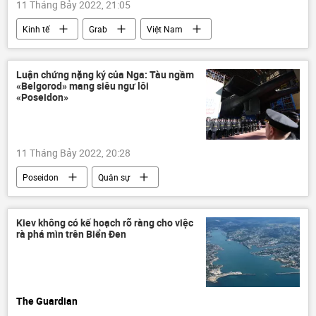
11 Tháng Bảy 2022, 21:05
Kinh tế
Grab
Việt Nam
Xã hội
Luận chứng nặng ký của Nga: Tàu ngầm
«Belgorod» mang siêu ngư lôi
«Poseidon»
11 Tháng Bảy 2022, 20:28
Poseidon
Quân sự
Báo chí thế giới
Nga
Thế giới
chuyên gia
Kiev không có kế hoạch rõ ràng cho việc
rà phá mìn trên Biển Đen
The Guardian