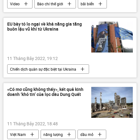
Video
Báo chí thế giới
bãi biển
mạng xã hội
EU bày tỏ lo ngại về khả năng gia tăng
buôn lậu vũ khí từ Ukraina
11 Tháng Bảy 2022, 19:12
Chiến dịch quân sự đặc biệt tại Ukraina
Thế giới
EU
Ukraina
Cuộc khủng hoảng ở Ukraina
«Có mơ cũng không thấy», kết quả kinh
doanh ‘khó tin’ của lọc dầu Dung Quất
viện trợ quân sự
mua bán vũ khí
an ninh quốc phòng
xung đột
Nga
11 Tháng Bảy 2022, 18:48
Việt Nam
năng lượng
dầu mỏ