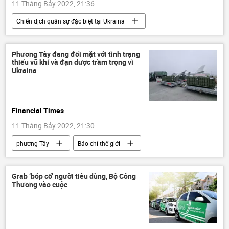
11 Tháng Bảy 2022, 21:36
Chiến dịch quân sự đặc biệt tại Ukraina
Thế giới
Ukraina
Cuộc khủng hoảng ở Ukraina
Donbass
Phương Tây đang đối mặt với tình trạng
thiếu vũ khí và đạn dược trầm trọng vì
LNR
DNR
Quân sự
Ukraina
Quan điểm-Ý kiến
Financial Times
11 Tháng Bảy 2022, 21:30
phương Tây
Báo chí thế giới
Chiến dịch quân sự đặc biệt tại Ukraina
Ukraina
Cuộc khủng hoảng ở Ukraina
Grab ‘bóp cổ’ người tiêu dùng, Bộ Công
Thương vào cuộc
NATO
Quân sự
Chính trị
Thế giới