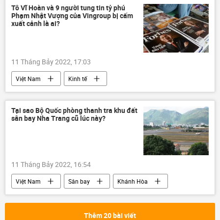
Cuộc khủng hoảng ở Ukraina
LNR
Tô Vĩ Hoàn và 9 người tung tin tỷ phú
Phạm Nhật Vượng của Vingroup bị cấm
DNR
xung đột quân sự
xuất cảnh là ai?
11 Tháng Bảy 2022, 17:03
Việt Nam
Kinh tế
Phạm Nhật Vượng
Vingroup
bị bắt
Bộ Công an Việt Nam
Tại sao Bộ Quốc phòng thanh tra khu đất
sân bay Nha Trang cũ lúc này?
cấm xuất cảnh
tài sản
chứng khoán
tỷ phú
11 Tháng Bảy 2022, 16:54
Việt Nam
Sân bay
Khánh Hòa
Bộ Quốc phòng Việt Nam
Nha Trang
Thêm 20 bài viết