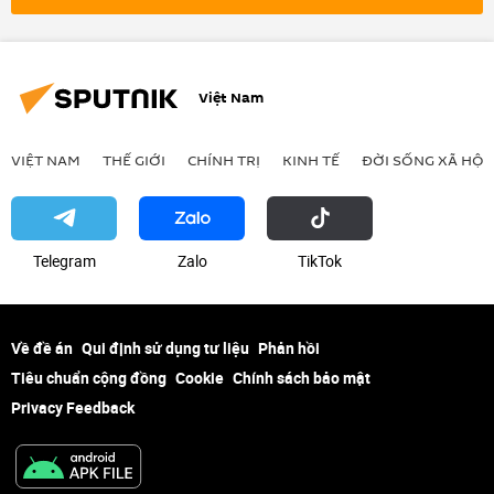
Việt Nam
VIỆT NAM
THẾ GIỚI
CHÍNH TRỊ
KINH TẾ
ĐỜI SỐNG XÃ HỘI
Telegram
Zalo
ТikТоk
Về đề án
Qui định sử dụng tư liệu
Phản hồi
Tiêu chuẩn cộng đồng
Cookie
Chính sách bảo mật
Privacy Feedback