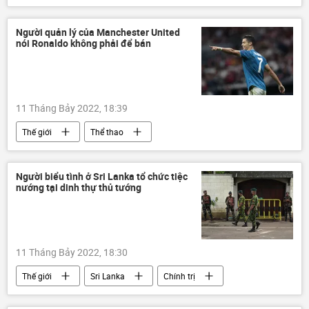
Dung Quất
Lọc hóa dầu Bình Sơn (BSR)
PVN
Cuộc khủng hoảng ở Ukraina
Người quản lý của Manchester United
nói Ronaldo không phải để bán
Kinh doanh
11 Tháng Bảy 2022, 18:39
Thế giới
Thể thao
Cristiano Ronaldo
Manchester United
bóng đá
Người biểu tình ở Sri Lanka tổ chức tiệc
nướng tại dinh thự thủ tướng
11 Tháng Bảy 2022, 18:30
Thế giới
Sri Lanka
Chính trị
cuộc biểu tình