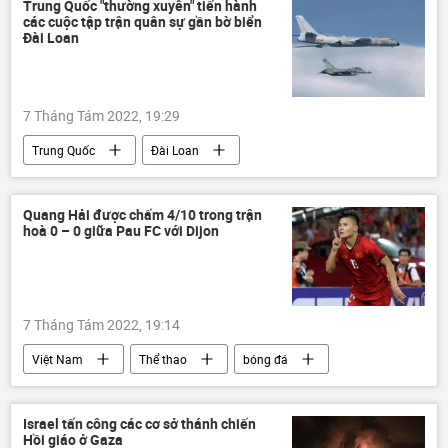
Cuộc khủng hoảng ở Ukraina
huấn luyện
Trung Quốc "thường xuyên" tiến hành
các cuộc tập trận quân sự gần bờ biển
quân đội
Đài Loan
7 Tháng Tám 2022, 19:29
Trung Quốc
Đài Loan
cuộc tập trận
Quân sự
Quang Hải được chấm 4/10 trong trận
hoà 0 – 0 giữa Pau FC với Dijon
7 Tháng Tám 2022, 19:14
Việt Nam
Thể thao
bóng đá
Nguyễn Quang Hải
Israel tấn công các cơ sở thánh chiến
Hồi giáo ở Gaza