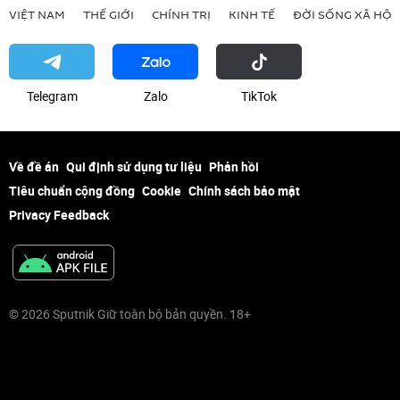
VIỆT NAM
THẾ GIỚI
CHÍNH TRỊ
KINH TẾ
ĐỜI SỐNG XÃ HỘI
Telegram
Zalo
ТikТоk
Về đề án
Qui định sử dụng tư liệu
Phản hồi
Tiêu chuẩn cộng đồng
Cookie
Chính sách bảo mật
Privacy Feedback
© 2026 Sputnik Giữ toàn bộ bản quyền. 18+