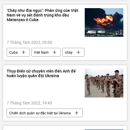
Vòng xoáy căng thẳng mới ở Trung Đông
Quân sự
Thế giới
Gaza
‘Cháy như địa ngục’: Phản ứng của Việt
Nam về vụ sét đánh trúng kho dầu
Matanzas ở Cuba
7 Tháng Tám 2022, 20:00
Cuba
Việt Nam
cháy
phản ứng
Tia chớp
Thế giới
Xã hội
Thụy Điển cử chuyên viên đến Anh để
huấn luyện quân đội Ukraina
7 Tháng Tám 2022, 19:45
Chiến dịch quân sự đặc biệt tại Ukraina
Thụy Điển
Anh
Ukraina