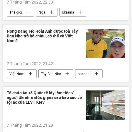
7 Tháng Tám 2022, 22:33
Thế giới
Nga
Ukraina
Thổ Nhĩ Kỳ
Cuộc khủng hoảng ở Ukraina
ngũ cốc
lương thực
Hồng Đăng, Hồ Hoài Anh được toà Tây
Ban Nha trả hộ chiếu, có thể về Việt
Vận chuyển ngũ cốc Ukraina
Nam?
7 Tháng Tám 2022, 21:42
Việt Nam
Tây Ban Nha
scandal
vi phạm
hiếp dâm
Pháp luật
Tổ chức Ân xá Quốc tế lấy làm tiếc vì
người Ukraina «tức giận» sau báo cáo về
tội ác của LLVT Kiev
7 Tháng Tám 2022, 21:28