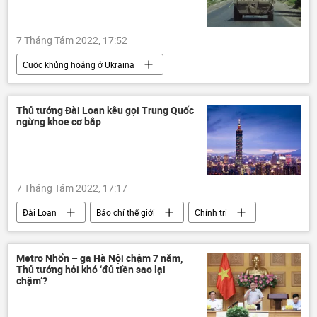
7 Tháng Tám 2022, 17:52
Cuộc khủng hoảng ở Ukraina
Bộ Quốc phòng Nga
Igor Konashenkov
Nga
Ukraina
Quân sự
Thủ tướng Đài Loan kêu gọi Trung Quốc
ngừng khoe cơ bắp
quân đội
Chiến dịch quân sự đặc biệt tại Ukraina
7 Tháng Tám 2022, 17:17
Đài Loan
Báo chí thế giới
Chính trị
Trung Quốc
cuộc tập trận
Metro Nhổn – ga Hà Nội chậm 7 năm,
Thủ tướng hỏi khó ‘đủ tiền sao lại
chậm’?