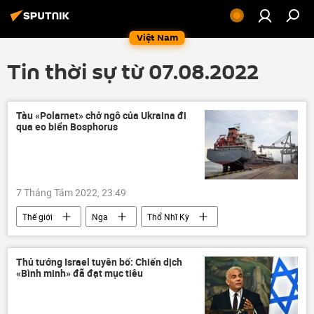
Việt Nam
Tin thời sự từ 07.08.2022
Tàu «Polarnet» chở ngô của Ukraina đi
qua eo biển Bosphorus
7 Tháng Tám 2022, 23:49
Thế giới
Nga
Thổ Nhĩ Kỳ
Ukraina
ngũ cốc
lương thực thực phẩm
Thủ tướng Israel tuyên bố: Chiến dịch
«Bình minh» đã đạt mục tiêu
Cuộc khủng hoảng ở Ukraina
Vận chuyển ngũ cốc Ukraina