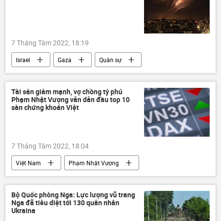
7 Tháng Tám 2022, 18:19
Israel
Gaza
Quân sự
quân đội
Vòng xoáy căng thẳng mới ở Trung Đông
Tài sản giảm mạnh, vợ chồng tỷ phú
Phạm Nhật Vượng vẫn dẫn đầu top 10
sàn chứng khoán Việt
7 Tháng Tám 2022, 18:04
Việt Nam
Phạm Nhật Vượng
tài sản
người giàu nhất
Xã hội
Bộ Quốc phòng Nga: Lực lượng vũ trang
Nga đã tiêu diệt tới 130 quân nhân
Ukraina