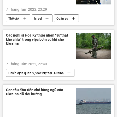
7 Tháng Tám 2022, 23:29
Thế giới
Israel
Quân sự
xung đột quân sự
Vòng xoáy căng thẳng mới ở Trung Đông
Các nghị sĩ Hoa Kỳ thừa nhận “sự thật
khó chịu” trong việc bơm vũ khí cho
Gaza
Báo chí thế giới
Ukraina
7 Tháng Tám 2022, 22:49
Chiến dịch quân sự đặc biệt tại Ukraina
Thế giới
Ukraina
Nga
Hoa Kỳ
viện trợ quân sự
Con tàu đầu tiên chở hàng ngũ cốc
Ukraina đã đổi hướng
Cuộc khủng hoảng ở Ukraina
LNR
DNR
xung đột quân sự