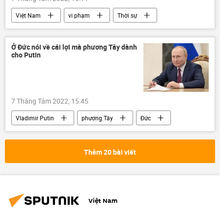
Việt Nam
vi phạm
Thời sự
cảnh sát
Xã hội
điều tra
Ở Đức nói về cái lợi mà phương Tây dành
cho Putin
7 Tháng Tám 2022, 15:45
Vladimir Putin
phương Tây
Đức
Các biện pháp trừng phạt chống Nga
Chính trị
Báo chí thế giới
Thêm 20 bài viết
Việt Nam