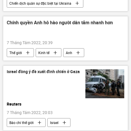
Chiến dịch quân sự đặc biệt tại Ukraina
Thế giới
Nga
Ukraina
Cuộc khủng hoảng ở Ukraina
Chính quyền Anh hô hào người dân tắm nhanh hơn
xung đột quân sự
LNR
DNR
tội ác chiến tranh
7 Tháng Tám 2022, 20:39
Thế giới
Kinh tế
Anh
năng lượng
nước
Báo chí thế giới
Xã hội
Israel đồng ý đề xuất đình chiến ở Gaza
Reuters
7 Tháng Tám 2022, 20:03
Báo chí thế giới
Israel