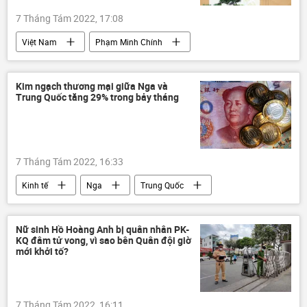
7 Tháng Tám 2022, 17:08
Việt Nam
Phạm Minh Chính
Hà Nội
metro
Xã hội
Chính trị
Kim ngạch thương mại giữa Nga và
Trung Quốc tăng 29% trong bảy tháng
7 Tháng Tám 2022, 16:33
Kinh tế
Nga
Trung Quốc
thương mại
Nữ sinh Hồ Hoàng Anh bị quân nhân PK-
KQ đâm tử vong, vì sao bên Quân đội giờ
mới khởi tố?
7 Tháng Tám 2022, 16:11