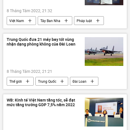
8 Tháng Tám 2022, 21:32
Việt Nam
Tây Ban Nha
Pháp luật
hộ chiếu
Bộ Công an Việt Nam
Tô Lâm
EU
Trung Quốc đưa 21 máy bay tới vùng
nhận dạng phòng không của Đài Loan
8 Tháng Tám 2022, 21:21
Thế giới
Trung Quốc
Đài Loan
xung đột
Quân sự
Hoa Kỳ
cuộc tập trận
WB: Kinh tế Việt Nam tăng tốc, sẽ đạt
mức tăng trưởng GDP 7,5% năm 2022
Chuyến công du châu Á của bà Nancy Pelosi