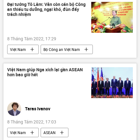
Trung Quốc
Thế giới
Đại tướng Tô Lâm: Vẫn còn cán bộ Công
an thiếu tu dưỡng, ngại khó, đùn đẩy
trách nhiệm
8 Tháng Tám 2022, 17:29
Việt Nam
Bộ Công an Việt Nam
Chính trị
Đảng Cộng sản Việt Nam
tư tưởng
Việt Nam giúp Nga xích lại gần ASEAN
hơn bao giờ hết
Taras Ivanov
8 Tháng Tám 2022, 17:03
Việt Nam
ASEAN