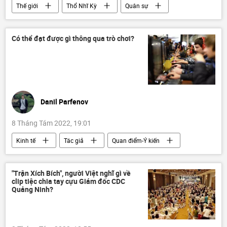
Thế giới
Thổ Nhĩ Kỳ
Quân sự
Tayyip Erdogan
Syria
khủng bố
Có thể đạt được gì thông qua trò chơi?
Danil Parfenov
8 Tháng Tám 2022, 19:01
Kinh tế
Tác giả
Quan điểm-Ý kiến
chuyên gia
trò chơi
công nghệ
Thế giới
"Trận Xích Bích", người Việt nghĩ gì về
clip tiệc chia tay cựu Giám đốc CDC
Quảng Ninh?