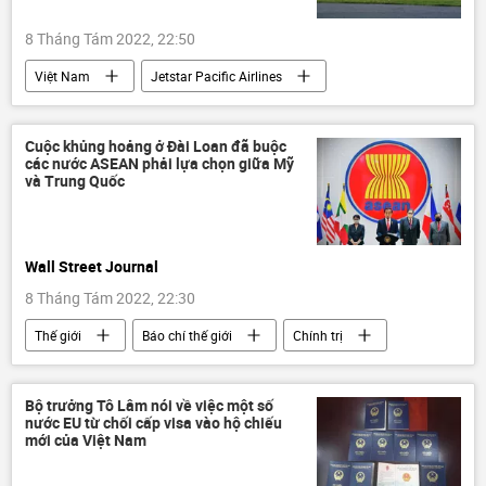
8 Tháng Tám 2022, 22:50
Việt Nam
Jetstar Pacific Airlines
Cục Hàng không Việt Nam
Kinh tế
đầu tư nước ngoài
Vietnam Airlines
Cuộc khủng hoảng ở Đài Loan đã buộc
các nước ASEAN phải lựa chọn giữa Mỹ
và Trung Quốc
Wall Street Journal
8 Tháng Tám 2022, 22:30
Thế giới
Báo chí thế giới
Chính trị
ASEAN
Hoa Kỳ
Trung Quốc
Đài Loan
Bộ trưởng Tô Lâm nói về việc một số
nước EU từ chối cấp visa vào hộ chiếu
mới của Việt Nam