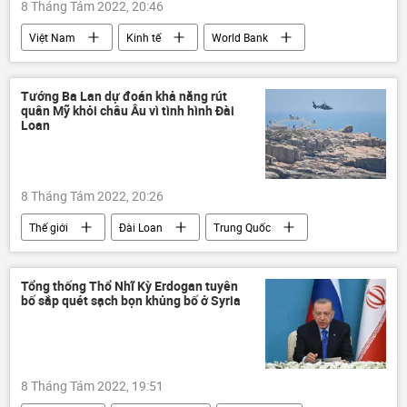
8 Tháng Tám 2022, 20:46
Việt Nam
Kinh tế
World Bank
năng suất lao động
giáo dục
chiến lược phát triển kinh tế
Tướng Ba Lan dự đoán khả năng rút
quân Mỹ khỏi châu Âu vì tình hình Đài
Loan
8 Tháng Tám 2022, 20:26
Thế giới
Đài Loan
Trung Quốc
Ba Lan
Hoa Kỳ
Quân sự
Báo chí thế giới
Tổng thống Thổ Nhĩ Kỳ Erdogan tuyên
bố sắp quét sạch bọn khủng bố ở Syria
Chuyến công du châu Á của bà Nancy Pelosi
8 Tháng Tám 2022, 19:51