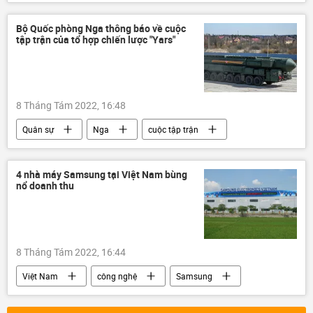
Hội nghị thượng đỉnh ASEAN
Liên bang Nga
hợp tác
Bộ Quốc phòng Nga thông báo về cuộc
tập trận của tổ hợp chiến lược "Yars"
Quan điểm-Ý kiến
Tác giả
Chính trị
Kinh tế
Văn hóa
8 Tháng Tám 2022, 16:48
Quân sự
Nga
cuộc tập trận
Yars
tổ hợp Yars
4 nhà máy Samsung tại Việt Nam bùng
nổ doanh thu
8 Tháng Tám 2022, 16:44
Việt Nam
công nghệ
Samsung
Kinh tế
Hàn Quốc
chip điện tử