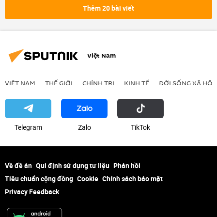
Thêm 20 bài viết
Việt Nam
VIỆT NAM
THẾ GIỚI
CHÍNH TRỊ
KINH TẾ
ĐỜI SỐNG XÃ HỘI
Telegram
Zalo
ТikТоk
Về đề án
Qui định sử dụng tư liệu
Phản hồi
Tiêu chuẩn cộng đồng
Cookie
Chính sách bảo mật
Privacy Feedback