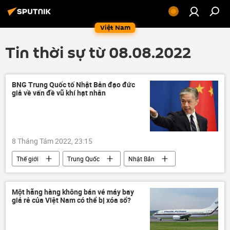
Việt Nam
Tin thời sự từ 08.08.2022
BNG Trung Quốc tố Nhật Bản đạo đức
giả về vấn đề vũ khí hạt nhân
8 Tháng Tám 2022, 23:15
Thế giới
Trung Quốc
Nhật Bản
Hoa Kỳ
Vấn đề hạt nhân
vũ khí hạt nhân
Một hãng hàng không bán vé máy bay
giá rẻ của Việt Nam có thể bị xóa sổ?