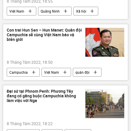
8 Tháng Tám 2022, 18:55
Việt Nam
Quảng Ninh
Xã hội
quay clip
nghỉ hưu
Con trai Hun Sen – Hun Manet: Quân đội
Campuchia sẽ cùng Việt Nam bảo vệ
biên giới
8 Tháng Tám 2022, 18:50
Campuchia
Việt Nam
quân đội
Quân sự
Chính trị
biên giới
Đại sứ tại Phnom Penh: Phương Tây
đang cố gắng buộc Campuchia không
làm việc với Nga
8 Tháng Tám 2022, 18:22