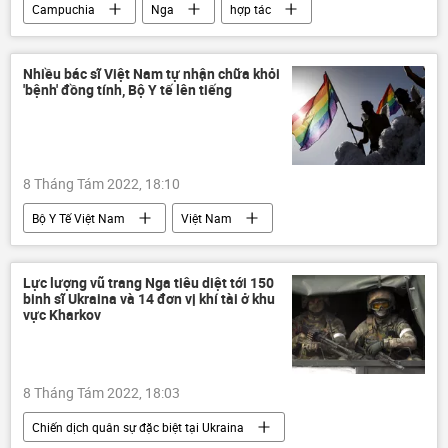
Campuchia
Nga
hợp tác
Thế giới
Chính trị
phương Tây
Nhiều bác sĩ Việt Nam tự nhận chữa khỏi
'bệnh' đồng tính, Bộ Y tế lên tiếng
8 Tháng Tám 2022, 18:10
Bộ Y Tế Việt Nam
Việt Nam
Xã hội
Lực lượng vũ trang Nga tiêu diệt tới 150
binh sĩ Ukraina và 14 đơn vị khí tài ở khu
vực Kharkov
8 Tháng Tám 2022, 18:03
Chiến dịch quân sự đặc biệt tại Ukraina