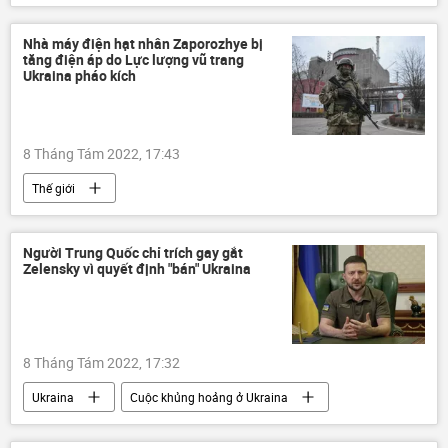
Ukraina
Cuộc khủng hoảng ở Ukraina
Nga
Quân sự
Thế giới
Nhà máy điện hạt nhân Zaporozhye bị
tăng điện áp do Lực lượng vũ trang
lực lượng vũ trang Nga
Ukraina pháo kích
8 Tháng Tám 2022, 17:43
Thế giới
Chiến dịch quân sự đặc biệt tại Ukraina
Ukraina
Cuộc khủng hoảng ở Ukraina
Người Trung Quốc chỉ trích gay gắt
Zelensky vì quyết định "bán" Ukraina
Quân sự
Nga
nhà máy điện hạt nhân
8 Tháng Tám 2022, 17:32
Ukraina
Cuộc khủng hoảng ở Ukraina
Vladimir Zelensky
Báo chí thế giới