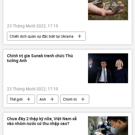
23 Tháng Mười 2022, 17:19
Chiến dịch quân sự đặc biệt tại Ukraina
Cuộc khủng hoảng ở Ukraina
Ukraina
Thế giới
Nga
xung đột quân sự
Chính trị gia Sunak tranh chức Thủ
tướng Anh
LNR
DNR
tấn công
23 Tháng Mười 2022, 17:10
Thế giới
Anh
Chính trị
Liz Truss
xin từ chức
Boris Johnson
Kinh tế
Chưa đầy 2 thập kỷ nữa, Việt Nam sẽ
vào nhóm nước có thu nhập cao?