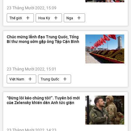
23 Tháng Mười 2022, 15:09
Thế giới
Hoa Kỳ
Nga
Ukraina
Cuộc khủng hoảng ở Ukraina
Chính trị
Donald Trump
Chúc mừng lãnh đạo Trung Quốc, Tổng
Bí thư mong sớm gặp ông Tập Cận Bình
xung đột quân sự
23 Tháng Mười 2022, 15:01
Việt Nam
Trung Quốc
Đảng Cộng sản Trung Quốc
Tập Cận Bình
tình hữu nghị
Tổng bí thư
“Đừng lôi kéo chúng tôi!”. Tuyên bố mới
của Zelensky khiến dân Anh tức giận
23 Tháng Mười 2022, 14:23