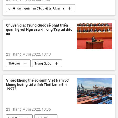
Chiến dịch quân sự đặc biệt tại Ukraina
Thế giới
Nga
Ukraina
Cuộc khủng hoảng ở Ukraina
Chuyên gia: Trung Quốc sẽ phát triển
quan hệ với Nga sau khi ông Tập tái đắc
xung đột quân sự
vũ khí hạt nhân
cử
Báo chí thế giới
Vladimir Zelensky
23 Tháng Mười 2022, 13:43
Thế giới
Trung Quốc
Tập Cận Bình
Chính trị
Nga
Hoa Kỳ
chuyên gia
Vì sao không thể so sánh Việt Nam với
khủng hoảng tài chính Thái Lan năm
Quan điểm-Ý kiến
1997?
23 Tháng Mười 2022, 13:35