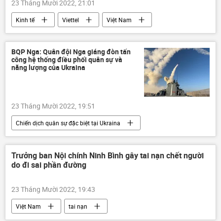
23 Tháng Mười 2022, 21:01
Kinh tế
Viettel
Việt Nam
công nghệ
BQP Nga: Quân đội Nga giáng đòn tấn
công hệ thống điều phối quân sự và
năng lượng của Ukraina
23 Tháng Mười 2022, 19:51
Chiến dịch quân sự đặc biệt tại Ukraina
Thế giới
Ukraina
Cuộc khủng hoảng ở Ukraina
Nga
Trưởng ban Nội chính Ninh Bình gây tai nạn chết người
do đi sai phần đường
xung đột quân sự
LNR
DNR
Quân sự
23 Tháng Mười 2022, 19:43
Việt Nam
tai nạn
tai nạn giao thông
Thời sự