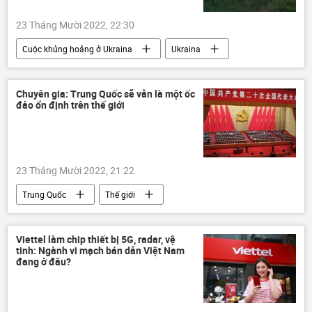
23 Tháng Mười 2022, 22:30
Cuộc khủng hoảng ở Ukraina
Ukraina
Chiến dịch quân sự đặc biệt tại Ukraina
HIMARS
Quân sự
Thế giới
Chuyên gia: Trung Quốc sẽ vẫn là một ốc
đảo ổn định trên thế giới
Báo chí thế giới
23 Tháng Mười 2022, 21:22
Trung Quốc
Thế giới
Tập Cận Bình
Quan điểm-Ý kiến
chuyên gia
Chính trị
Viettel làm chip thiết bị 5G, radar, vệ
tinh: Ngành vi mạch bán dẫn Việt Nam
đang ở đâu?