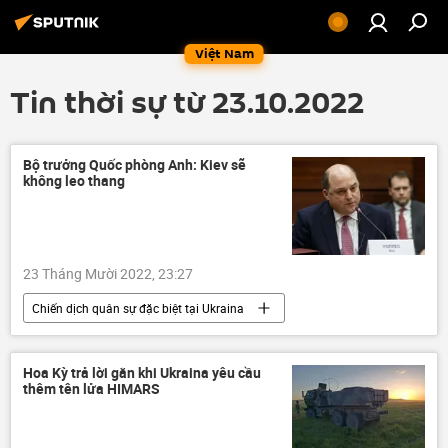
Việt Nam
Tin thời sự từ 23.10.2022
Bộ trưởng Quốc phòng Anh: Kiev sẽ
không leo thang
23 Tháng Mười 2022, 23:27
Chiến dịch quân sự đặc biệt tại Ukraina
Thế giới
Cuộc khủng hoảng ở Ukraina
Ukraina
Anh
Quân sự
Hoa Kỳ trả lời gằn khi Ukraina yêu cầu
thêm tên lửa HIMARS
Chính trị