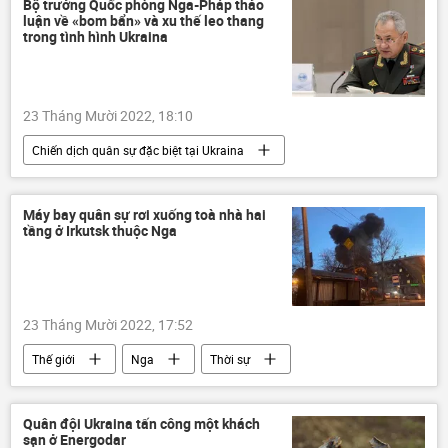
Bộ trưởng Quốc phòng Nga-Pháp thảo
luận về «bom bẩn» và xu thế leo thang
trong tình hình Ukraina
23 Tháng Mười 2022, 18:10
Chiến dịch quân sự đặc biệt tại Ukraina
Thế giới
Nga
Sergei Shoigu
Ukraina
Cuộc khủng hoảng ở Ukraina
Máy bay quân sự rơi xuống toà nhà hai
tầng ở Irkutsk thuộc Nga
Pháp
xung đột quân sự
LNR
DNR
23 Tháng Mười 2022, 17:52
Thế giới
Nga
Thời sự
vụ rơi máy bay
Quân sự
Quân đội Ukraina tấn công một khách
sạn ở Energodar