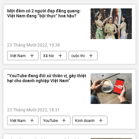
cái chết
Ninh Bình
công an
Một đêm có 2 người đẹp đăng quang:
Việt Nam đang “bội thực” hoa hậu?
23 Tháng Mười 2022, 19:38
Việt Nam
Xã hội
cuộc thi
Hoa hậu Việt Nam
lạm phát
“YouTube đang đối xử thiên vị, gây thiệt
hại cho doanh nghiệp Việt Nam”
23 Tháng Mười 2022, 18:31
Việt Nam
YouTube
Kinh doanh
Kinh tế
Chính sách
Facebook