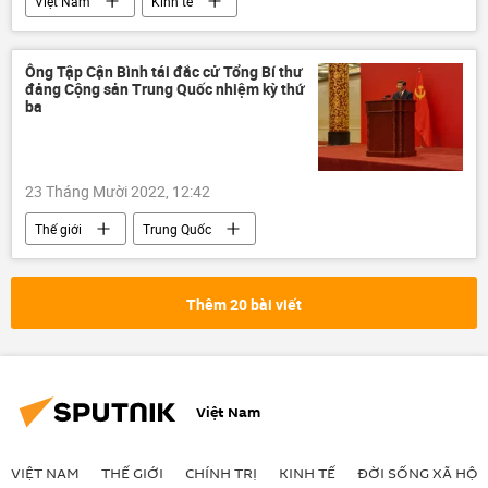
Việt Nam
Kinh tế
Ngân hàng Nhà nước
FDI
GDP
chiến lược phát triển kinh tế
Ông Tập Cận Bình tái đắc cử Tổng Bí thư
đảng Cộng sản Trung Quốc nhiệm kỳ thứ
tăng trưởng kinh tế
ba
23 Tháng Mười 2022, 12:42
Thế giới
Trung Quốc
Đảng Cộng sản Trung Quốc
Tập Cận Bình
Chính trị
Tổng bí thư
Thêm 20 bài viết
Việt Nam
VIỆT NAM
THẾ GIỚI
CHÍNH TRỊ
KINH TẾ
ĐỜI SỐNG XÃ HỘI