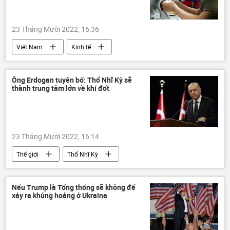
23 Tháng Mười 2022, 16:36
Việt Nam
Kinh tế
chiến lược phát triển kinh tế
tăng trưởng kinh tế
thu nhập
IMF
Ông Erdogan tuyên bố: Thổ Nhĩ Kỳ sẽ
thành trung tâm lớn về khí đốt
WB
23 Tháng Mười 2022, 16:14
Thế giới
Thổ Nhĩ Kỳ
Tayyip Erdogan
năng lượng
khí đốt
Nga
Kinh tế
Nếu Trump là Tổng thống sẽ không để
xảy ra khủng hoảng ở Ukraina