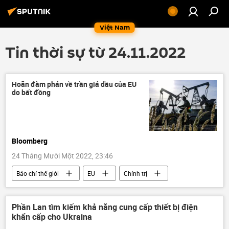
Việt Nam
Tin thời sự từ 24.11.2022
Hoãn đàm phán về trần giá dầu của EU
do bất đồng
Bloomberg
24 Tháng Mười Một 2022, 23:46
Báo chí thế giới
EU
Chính trị
năng lượng
giá dầu
Các biện pháp trừng phạt chống Nga
Phần Lan tìm kiếm khả năng cung cấp thiết bị điện
khẩn cấp cho Ukraina