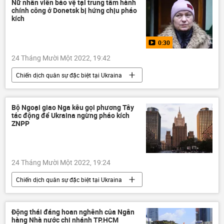
Vladimir Zelensky
Báo chí thế giới
Nữ nhân viên bảo vệ tại trung tâm hành
chính công ở Donetsk bị hứng chịu pháo
viện trợ
phương Tây
kích
0:30
24 Tháng Mười Một 2022, 19:42
Chiến dịch quân sự đặc biệt tại Ukraina
Video từ Ukraina
Ukraina
Cuộc khủng hoảng ở Ukraina
Donetsk
Bộ Ngoại giao Nga kêu gọi phương Tây
tác động để Ukraina ngừng pháo kích
Donbass
DNR
ZNPP
Sáp nhập DNR, LNR, Zaporozhye và Kherson vào Nga
Thế giới
24 Tháng Mười Một 2022, 19:24
Chiến dịch quân sự đặc biệt tại Ukraina
Ukraina
Cuộc khủng hoảng ở Ukraina
Maria Zakharova
Bộ Ngoại giao Nga
Động thái đáng hoan nghênh của Ngân
hàng Nhà nước chi nhánh TP.HCM