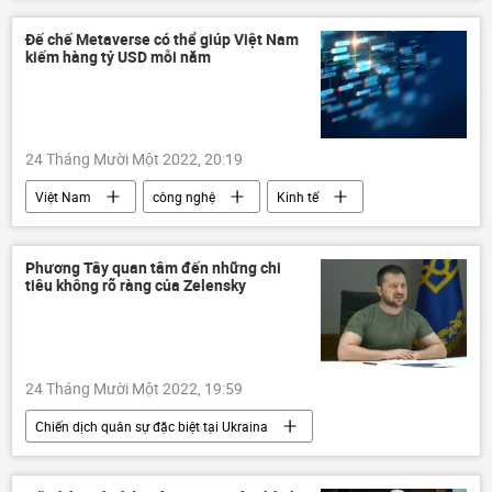
Cuộc khủng hoảng ở Ukraina
Nga
Chính trị
Maria Zakharova
Đế chế Metaverse có thể giúp Việt Nam
kiếm hàng tỷ USD mỗi năm
Chiến dịch quân sự đặc biệt tại Ukraina
chiến tranh Việt Nam
Hoa Kỳ
24 Tháng Mười Một 2022, 20:19
Việt Nam
công nghệ
Kinh tế
Phương Tây quan tâm đến những chi
tiêu không rõ ràng của Zelensky
24 Tháng Mười Một 2022, 19:59
Chiến dịch quân sự đặc biệt tại Ukraina
Ukraina
Cuộc khủng hoảng ở Ukraina