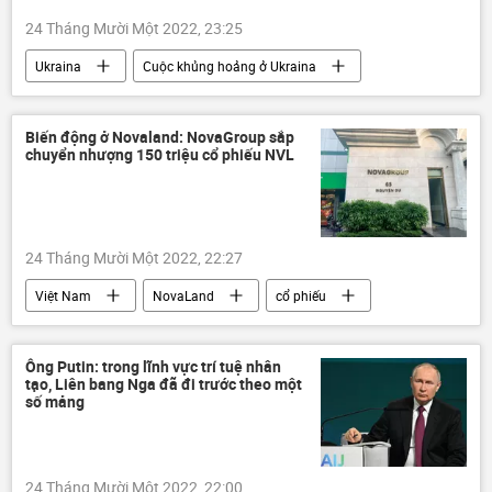
24 Tháng Mười Một 2022, 23:25
Ukraina
Cuộc khủng hoảng ở Ukraina
Phần Lan
Chính trị
viện trợ
Chiến dịch quân sự đặc biệt tại Ukraina
Biến động ở Novaland: NovaGroup sắp
chuyển nhượng 150 triệu cổ phiếu NVL
24 Tháng Mười Một 2022, 22:27
Việt Nam
NovaLand
cổ phiếu
Kinh tế
Ông Putin: trong lĩnh vực trí tuệ nhân
tạo, Liên bang Nga đã đi trước theo một
số mảng
24 Tháng Mười Một 2022, 22:00