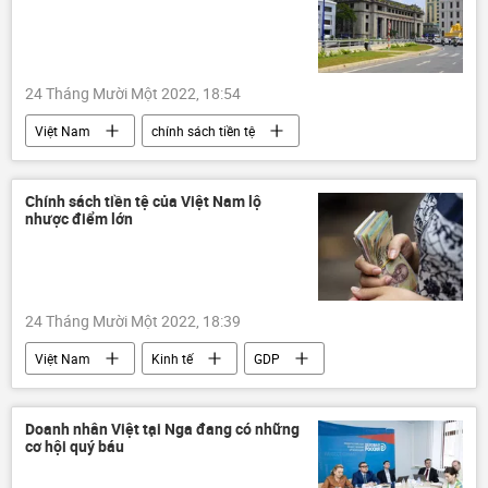
phương Tây
Zaporozhye
Nga
Chính trị
24 Tháng Mười Một 2022, 18:54
Việt Nam
chính sách tiền tệ
Ngân hàng Nhà nước
Kinh tế
Thành phố Hồ Chí Minh
Chính sách tiền tệ của Việt Nam lộ
nhược điểm lớn
24 Tháng Mười Một 2022, 18:39
Việt Nam
Kinh tế
GDP
chính sách tiền tệ
Ngân hàng Nhà nước VN
vnd
Doanh nhân Việt tại Nga đang có những
cơ hội quý báu