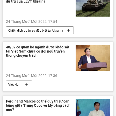
dự trữ của LLVT Ukraina
Cuộc khủng hoảng ở Ukraina
Quân đội Nga
24 Tháng Mười Một 2022, 17:54
Chiến dịch quân sự đặc biệt tại Ukraina
Thế giới
Ukraina
Cuộc khủng hoảng ở Ukraina
Nga
40/59 cơ quan bộ ngành được khảo sát
tại Việt Nam chưa có đội ngũ truyền
xung đột quân sự
Quân sự
LNR
thông chuyên trách
DNR
24 Tháng Mười Một 2022, 17:36
Việt Nam
Bộ Thông tin và Truyền thông Việt Nam
thông tin
Chính phủ
Pháp luật
Ferdinand Marcos có thể duy trì sự cân
bằng giữa Trung Quốc và Mỹ bằng cách
nào?