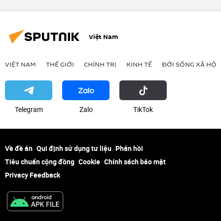
Quan điểm-Ý kiến
Việt Nam
VIỆT NAM
THẾ GIỚI
CHÍNH TRỊ
KINH TẾ
ĐỜI SỐNG XÃ HỘI
Telegram
Zalo
ТikТоk
Về đề án
Qui định sử dụng tư liệu
Phản hồi
Tiêu chuẩn cộng đồng
Cookie
Chính sách bảo mật
Privacy Feedback