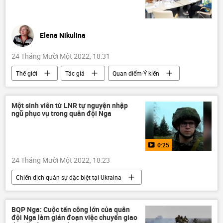
Elena Nikulina
24 Tháng Mười Một 2022, 18:31
Thế giới
Tác giả
Quan điểm-Ý kiến
Hợp tác Nga-Việt
Việt Nam
Nga
quan hệ thương mại
Kinh doanh
Một sinh viên từ LNR tự nguyện nhập
ngũ phục vụ trong quân đội Nga
0:25
24 Tháng Mười Một 2022, 18:23
Chiến dịch quân sự đặc biệt tại Ukraina
Video từ Ukraina
Nga
LNR
Sáp nhập DNR, LNR, Zaporozhye và Kherson vào Nga
BQP Nga: Cuộc tấn công lớn của quân
đội Nga làm gián đoạn việc chuyển giao
Donbass
Thế giới
Ukraina