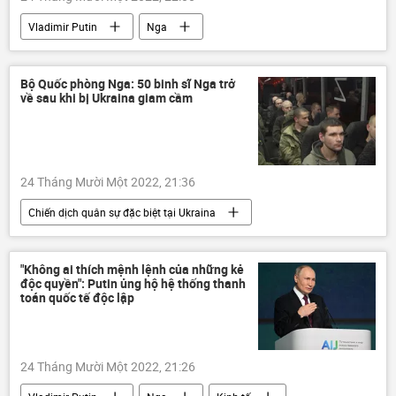
Vladimir Putin
Nga
trí tuệ nhân tạo
công nghệ
Bộ Quốc phòng Nga: 50 binh sĩ Nga trở
về sau khi bị Ukraina giam cầm
24 Tháng Mười Một 2022, 21:36
Chiến dịch quân sự đặc biệt tại Ukraina
Ukraina
Cuộc khủng hoảng ở Ukraina
Nga
Quân sự
Bộ Quốc phòng Nga
"Không ai thích mệnh lệnh của những kẻ
độc quyền": Putin ủng hộ hệ thống thanh
tù binh
toán quốc tế độc lập
24 Tháng Mười Một 2022, 21:26