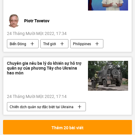
Piotr Tsvetov
24 Tháng Mười Một 2022, 17:34
Biển Đông
Thế giới
Philippines
Trung Quốc
Hoa Kỳ
hợp tác
xung đột
an ninh quốc phòng
Chuyên gia nêu ba lý do khiến sự hỗ trợ
quân sự của phương Tây cho Ukrainа
Ferdinand Romualdez Marcos Jr.
hao mòn
Quan điểm-Ý kiến
Tác giả
24 Tháng Mười Một 2022, 17:14
Chiến dịch quân sự đặc biệt tại Ukraina
Thế giới
Ukraina
Cuộc khủng hoảng ở Ukraina
Nga
Thêm 20 bài viết
viện trợ quân sự
chuyên gia