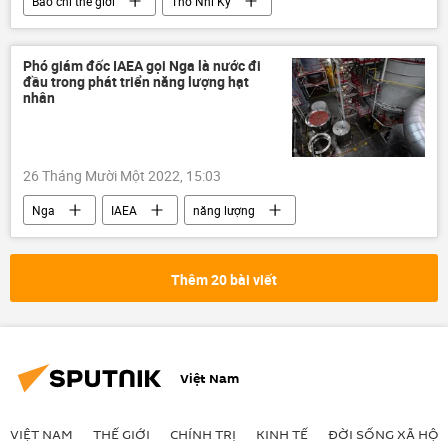
Báo chí thế giới
Thổ Nhĩ Kỳ
Quân sự
Tayyip Erdogan
Thế giới
Phó giám đốc IAEA gọi Nga là nước đi
đầu trong phát triển năng lượng hạt
nhân
26 Tháng Mười Một 2022, 15:03
Nga
IAEA
năng lượng
năng lượng hạt nhân
Thêm 20 bài viết
Việt Nam
VIỆT NAM
THẾ GIỚI
CHÍNH TRỊ
KINH TẾ
ĐỜI SỐNG XÃ HỘI