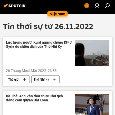
Việt Nam
Tin thời sự từ 26.11.2022
Lực lượng người Kurd ngừng chống IS* ở
Syria do chiến dịch của Thổ Nhĩ Kỳ
26 Tháng Mười Một 2022, 23:53
Thế giới
Thổ Nhĩ Kỳ
Lực lượng Dân chủ Syria (SDF)
Quân sự
khủng bố
IS
Bà Thái Anh Văn thôi chức Chủ tịch
đảng cầm quyền Đài Loan