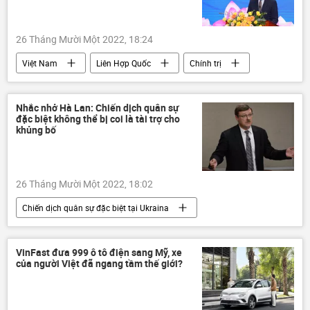
26 Tháng Mười Một 2022, 18:24
Việt Nam
Liên Hợp Quốc
Chính trị
Gìn giữ hòa bình
Nhắc nhở Hà Lan: Chiến dịch quân sự
đặc biệt không thể bị coi là tài trợ cho
khủng bố
26 Tháng Mười Một 2022, 18:02
Chiến dịch quân sự đặc biệt tại Ukraina
Cuộc khủng hoảng ở Ukraina
Ukraina
Nga
khủng hoảng
Chính trị
VinFast đưa 999 ô tô điện sang Mỹ, xe
của người Việt đã ngang tầm thế giới?
Nghị viện châu Âu