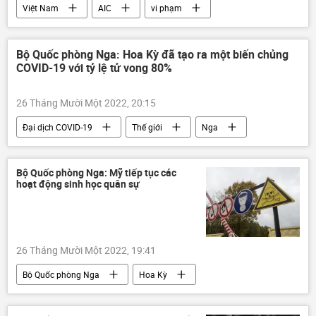
Việt Nam
AIC
vi phạm
Pháp luật
Tòa án
Hà Nội
Bộ Quốc phòng Nga: Hoa Kỳ đã tạo ra một biến chủng
COVID-19 với tỷ lệ tử vong 80%
26 Tháng Mười Một 2022, 20:15
Đại dịch COVID-19
Thế giới
Nga
Hoa Kỳ
Bộ Quốc phòng Nga
đe dọa
Lầu Năm Góc
Sức khoẻ
Bộ Quốc phòng Nga: Mỹ tiếp tục các
hoạt động sinh học quân sự
26 Tháng Mười Một 2022, 19:41
Bộ Quốc phòng Nga
Hoa Kỳ
sinh học
Quân sự
vũ khí hóa học