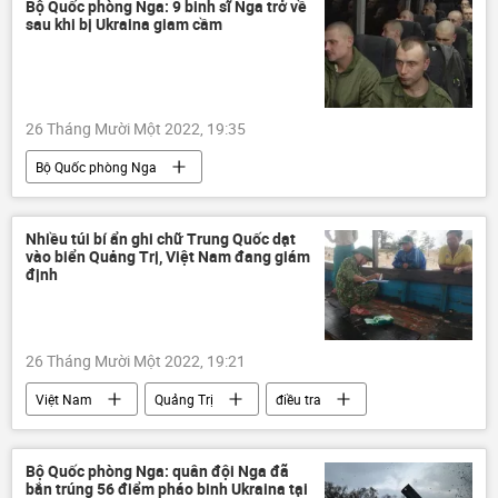
Bộ Quốc phòng Nga: 9 binh sĩ Nga trở về
sau khi bị Ukraina giam cầm
26 Tháng Mười Một 2022, 19:35
Bộ Quốc phòng Nga
Chiến dịch quân sự đặc biệt tại Ukraina
Quân sự
Quân đội Nga
Nhiều túi bí ẩn ghi chữ Trung Quốc dạt
vào biển Quảng Trị, Việt Nam đang giám
Cuộc khủng hoảng ở Ukraina
Ukraina
định
26 Tháng Mười Một 2022, 19:21
Việt Nam
Quảng Trị
điều tra
Thời sự
Bộ Quốc phòng Nga: quân đội Nga đã
bắn trúng 56 điểm pháo binh Ukraina tại