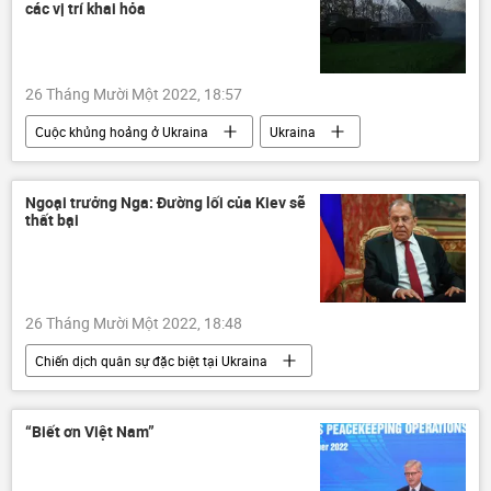
các vị trí khai hỏa
26 Tháng Mười Một 2022, 18:57
Cuộc khủng hoảng ở Ukraina
Ukraina
Chiến dịch quân sự đặc biệt tại Ukraina
Nga
Quân sự
Igor Konashenkov
Ngoại trưởng Nga: Đường lối của Kiev sẽ
thất bại
Bộ Quốc phòng Nga
lực lượng vũ trang Nga
Quân đội Nga
26 Tháng Mười Một 2022, 18:48
Chiến dịch quân sự đặc biệt tại Ukraina
Quân sự
Cuộc khủng hoảng ở Ukraina
Ukraina
Nga
Sergey Lavrov
“Biết ơn Việt Nam”
Bộ Ngoại giao Nga
Chính trị