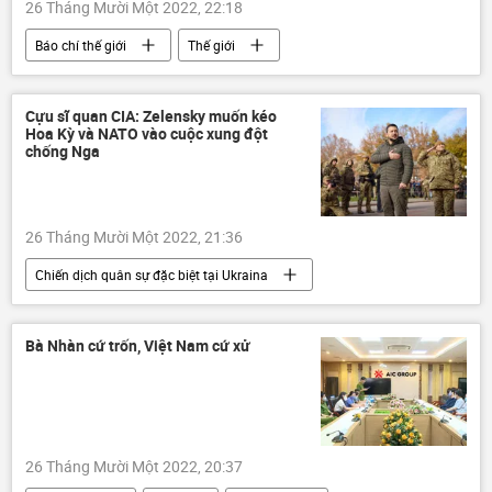
26 Tháng Mười Một 2022, 22:18
Báo chí thế giới
Thế giới
Hàn Quốc
Hoa Kỳ
Quân sự
Bắc Triều Tiên
tên lửa đạn đạo
Cựu sĩ quan CIA: Zelensky muốn kéo
Hoa Kỳ và NATO vào cuộc xung đột
chống Nga
26 Tháng Mười Một 2022, 21:36
Chiến dịch quân sự đặc biệt tại Ukraina
Thế giới
Ukraina
Cuộc khủng hoảng ở Ukraina
Bà Nhàn cứ trốn, Việt Nam cứ xử
Vladimir Zelensky
Nga
CIA
Hoa Kỳ
xung đột quân sự
NATO
26 Tháng Mười Một 2022, 20:37