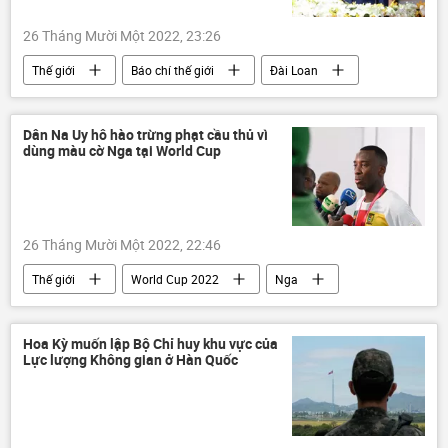
26 Tháng Mười Một 2022, 23:26
Thế giới
Báo chí thế giới
Đài Loan
Chính trị
bầu cử
Dân Na Uy hô hào trừng phạt cầu thủ vì
dùng màu cờ Nga tại World Cup
26 Tháng Mười Một 2022, 22:46
Thế giới
World Cup 2022
Nga
Các biện pháp trừng phạt chống Nga
Thể thao
bóng đá
Hoa Kỳ muốn lập Bộ Chỉ huy khu vực của
Lực lượng Không gian ở Hàn Quốc