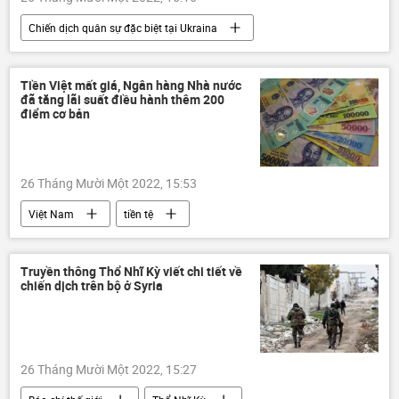
Chiến dịch quân sự đặc biệt tại Ukraina
Cuộc khủng hoảng ở Ukraina
Ukraina
Nga
Sergey Lavrov
Tiền Việt mất giá, Ngân hàng Nhà nước
đã tăng lãi suất điều hành thêm 200
Bộ Ngoại giao Nga
điểm cơ bản
26 Tháng Mười Một 2022, 15:53
Việt Nam
tiền tệ
Ngân hàng Nhà nước VN
Kinh tế
Truyền thông Thổ Nhĩ Kỳ viết chi tiết về
chiến dịch trên bộ ở Syria
26 Tháng Mười Một 2022, 15:27