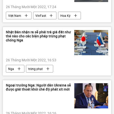
26 Tháng Mười Một 2022, 17:24
Việt Nam
VinFast
Hoa Kỳ
ô tô điện
xe ô-tô
xuất khẩu
Nhật Bản nhận ra sẽ phải trả giá đắt như
thế nào cho các biện pháp trừng phạt
chống Nga
26 Tháng Mười Một 2022, 16:53
Nga
trừng phạt
Các biện pháp trừng phạt chống Nga
Cuộc khủng hoảng ở Ukraina
Nhật Bản
Ngoại trưởng Nga: Người dân Ukraina sẽ
được giải thoát khỏi chế độ phát xít mới
Báo chí thế giới
26 Tháng Mười Một 2022, 16:16